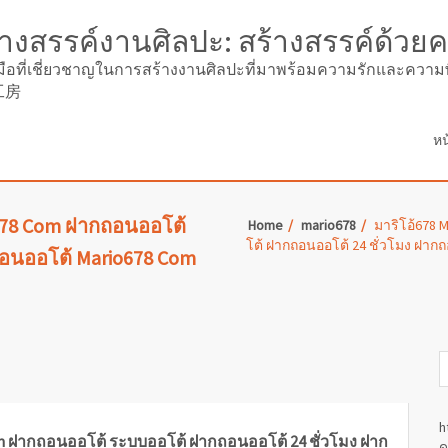
สรรค์งานศิลปะ: สร้างสรรค์ด้วยค
ือที่เชี่ยวชาญในการสร้างงานศิลปะที่มาพร้อมความรักและความพิ
風工房
หน
io678 Com ฝากถอนออโต้
Home
mario678
มาริโอ้678 
โต้ ฝากถอนออโต้ 24 ชั่วโมง ฝาก
ถอนออโต้ Mario678 Com
h
ด