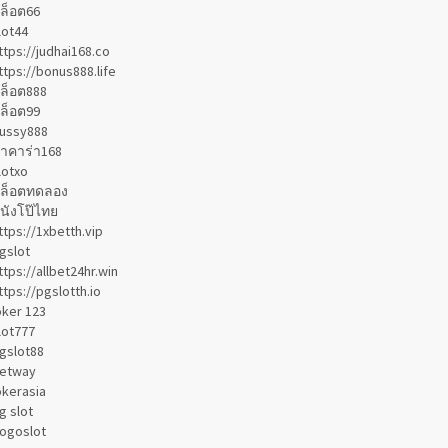
ล็อต66
lot44
ttps://judhai168.co
ttps://bonus888.life
ล็อต888
ล็อต99
ussy888
าคาร่า168
lotxo
ล็อตทดลอง
นังโป๊ไทย
ttps://1xbetth.vip
gslot
ttps://allbet24hr.win
ttps://pgslotth.io
oker 123
lot777
gslot88
etway
okerasia
g slot
ogoslot