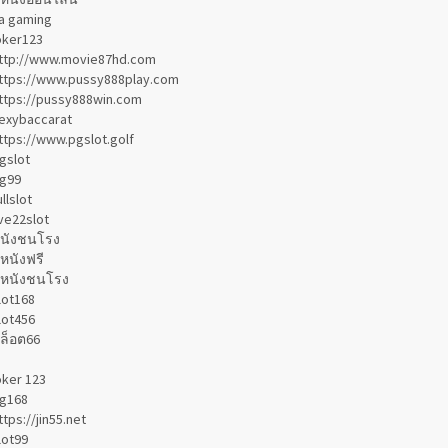
a gaming
oker123
ttp://www.movie87hd.com
ttps://www.pussy888play.com
ttps://pussy888win.com
exybaccarat
ttps://www.pgslot.golf
gslot
g99
ullslot
ive22slot
นังชนโรง
ูหนังฟรี
ูหนังชนโรง
lot168
lot456
ล็อต66
oker 123
g168
ttps://jin55.net
lot99