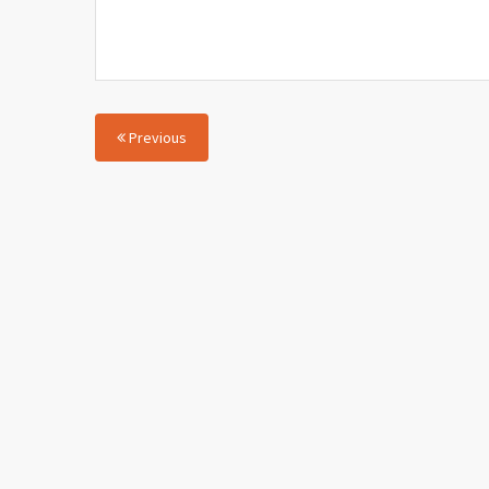
Previous