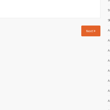
9
9
9
A
Next
A
A
A
A
A
A
A