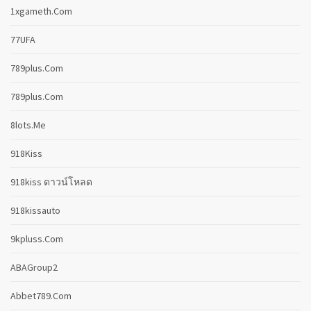
1xgameth.com
77UFA
789plus.com
789plus.com
8lots.me
918Kiss
918kiss ดาวน์โหลด
918kissauto
9kpluss.com
ABAGroup2
Abbet789.com