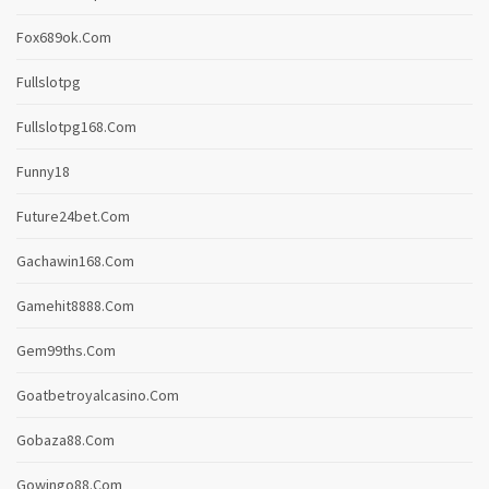
Fox689ok.com
Fullslotpg
Fullslotpg168.com
Funny18
Future24bet.com
Gachawin168.com
Gamehit8888.com
Gem99ths.com
Goatbetroyalcasino.com
Gobaza88.com
Gowingo88.com