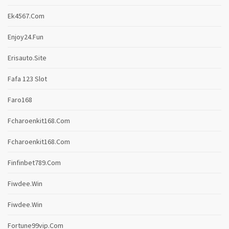
Ek4567.com
Enjoy24.fun
Erisauto.site
Fafa 123 Slot
Faro168
Fcharoenkit168.com
Fcharoenkit168.com
Finfinbet789.com
Fiwdee.win
Fiwdee.win
Fortune99vip.com