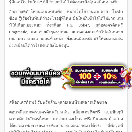
รู้สึกแน่ใจว่าเว็บไซต์นี้ “จ่ายจริง” ไม่ต้องมานั่งลุ้นเสมือนบางที่
อีกอย่างที่ทำให้ผมเล่นเพลินคือ หน้าเว็บใช้งานง่ายดาย ไม่ซับ
ซ้อน รู้เรื่องในทันทีว่าอะไรอยู่ที่ไหน มือใหม่ก็เข้าใจได้ไม่ยาก เกม
มีให้เลือกเยอะแยะ ทั้งสล็อต PG, Joker,
สล็อตเครดิตฟรี
Pragmatic, และค่ายดังๆครบหมด ผมทดลองสุ่มเข้าไปเล่นหลาย
เกม พบว่าเกมแตกค่อนข้างบ่อย ยิ่งตอนมีเครดิตฟรีให้ทดลองเล่น
ยิ่งเหมือนได้กำไรตั้งแต่ยังไม่ลงทุน
สล็อตเครดิตฟรี รับฟรีกล้วยๆสายเล่นห้ามพลาดเด็ดขาด
ตอนหนึ่งผมกดรับเครดิตฟรีมาเล่น สล็อตเครดิตฟรี แบบชิลๆมี
ความคิดว่าสักครู่ก็หมด แต่ว่าแปลงเป็นว่าฟรีสปินแตกสม่ำเสมอ
ได้ยอดมาพอควรจนกระทั่งสามารถถอนออกมาได้จริง นี้คือจุดที่