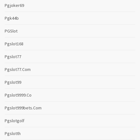
Pgjoker69
Pgk44b
PGSlot
Pgslot168
Pgslot77
Pgslot77.com
Pgslot99
Pgslot9999.co
Pgslot999bets.com
Pgslotgolf
Pgslotth