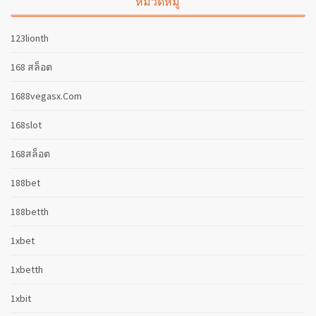
หมวดหมู่
123lionth
168 สล็อต
1688vegasx.com
168slot
168สล็อต
188bet
188betth
1xbet
1xbetth
1xbit