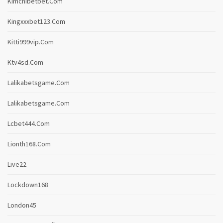
Kimchibetbet.com
Kingxxxbet123.com
Kitti999vip.com
Ktv4sd.com
Lalikabetsgame.com
Lalikabetsgame.com
Lcbet444.com
Lionth168.com
Live22
Lockdown168
London45