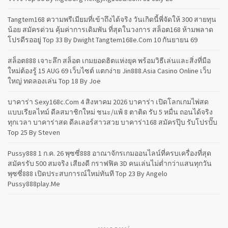
Tangtem168 ความพรีเมียมที่เข้าถึงได้จริง วันเกิดนี้พี่จัดให้ 300 สายทุน
น้อย สมัครด่วน คุ้มค่าการเดิมพัน ที่สุดในวงการ สล็อต168 ห้ามพลาด
โปรดีรออยู่ Top 33 By Dwight Tangtem168e.com 10 กันยายน 69
สล็อต888 เจาะลึก สล็อต เกมยอดฮิตแห่งยุค พร้อมวิธีเล่นและสิ่งที่มือ
ใหม่ต้องรู้ 15 AUG 69 เว็บไซต์ แตกง่าย Jin888.asia Casino Online เว็บ
ใหญ่ ทดลองเล่น Top 18 By Joe
บาคาร่า Sexy168c.com 4 สิงหาคม 2026 บาคาร่า เปิดโลกเกมไพ่สด
แบบเรียลไทม์ ดีลสมาชิกใหม่ ชนะ/แพ้ 8 ตาติด รับ 5 หมื่น ถอนได้จริง
ทุกเวลา บาคาร่าสด ดีลเลอร์สาวสวย บาคาร่า168 สมัครปุ๊บ รับโปรปั๊บ
Top 25 By Steven
Pussy888 1 ก.ค. 26 พุซซี่888 อาณาจักรเกมออนไลน์ที่ครบเครื่องที่สุด
สมัครรับ 500 สมจริง เสียงดี กราฟฟิค 3D คนเล่นไม่ต่ำกว่าแสนทุกวัน
พุซซี่888 เปิดประสบการณ์ใหม่ทันที Top 23 By Angelo
Pussy888play.me