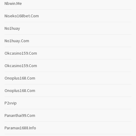
Nbwin.me
Niseko168bet.com
No1huay
No1huay.com
Okcasino159.com
Okcasino159.com
Onoplus168.com
Onoplus168.com
P2vvip
Pananthai99.com
Paramax1688.info