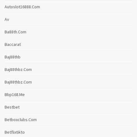
Autoslot16888.com
Av
Ba88th.com
Baccarat
Baj88thb
Baj88thbz.com
Baj88thbz.com
Bbp168.me
Bestbet
Betboxclubs.com
Betflixtikto