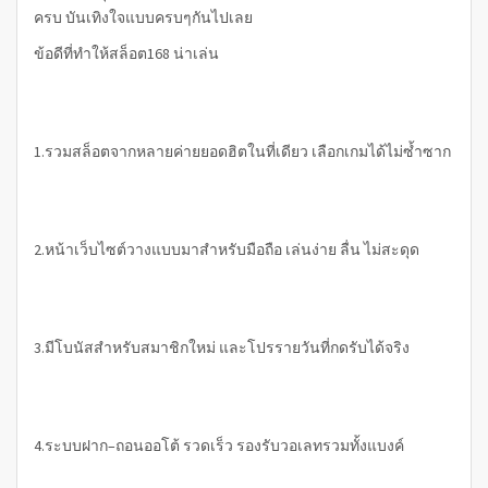
ครบ บันเทิงใจแบบครบๆกันไปเลย
ข้อดีที่ทำให้สล็อต168 น่าเล่น
1.รวมสล็อตจากหลายค่ายยอดฮิตในที่เดียว เลือกเกมได้ไม่ซ้ำซาก
2.หน้าเว็บไซต์วางแบบมาสำหรับมือถือ เล่นง่าย ลื่น ไม่สะดุด
3.มีโบนัสสำหรับสมาชิกใหม่ และโปรรายวันที่กดรับได้จริง
4.ระบบฝาก–ถอนออโต้ รวดเร็ว รองรับวอเลทรวมทั้งแบงค์