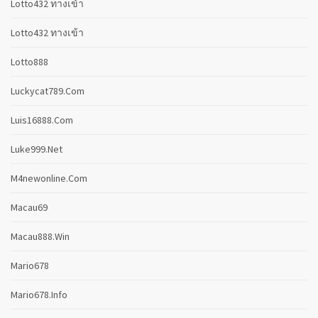
Lotto432 ทางเข้า
Lotto432 ทางเข้า
Lotto888
Luckycat789.com
Luis16888.com
Luke999.net
M4newonline.com
Macau69
Macau888.win
Mario678
Mario678.info