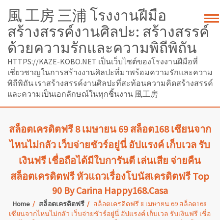
風 工房 三浦 โรงงานฝีมือ
สร้างสรรค์งานศิลปะ: สร้างสรรค์
ด้วยความรักและความพิถีพิถัน
HTTPS://KAZE-KOBO.NET เป็นเว็บไซต์ของโรงงานฝีมือที่
เชี่ยวชาญในการสร้างงานศิลปะที่มาพร้อมความรักและความ
พิถีพิถัน เราสร้างสรรค์งานศิลปะที่สะท้อนความคิดสร้างสรรค์
และความเป็นเอกลักษณ์ในทุกชิ้นงาน 風工房
สล็อตเครดิตฟรี 8 เมษายน 69 สล็อต168 เซียนจาก
ไหนไม่กลัว เว็บจ่ายชัวร์อยู่นี่ อัปแรงค์ เก็บเวล รับ
เงินฟรี เชื่อถือได้มีใบการันตี เล่นเสีย จ่ายคืน
สล็อตเครดิตฟรี หัวแถวเรื่องโบนัสเครดิตฟรี Top
90 By Carina Happy168.casa
Home
สล็อตเครดิตฟรี
สล็อตเครดิตฟรี 8 เมษายน 69 สล็อต168
เซียนจากไหนไม่กลัว เว็บจ่ายชัวร์อยู่นี่ อัปแรงค์ เก็บเวล รับเงินฟรี เชื่อ