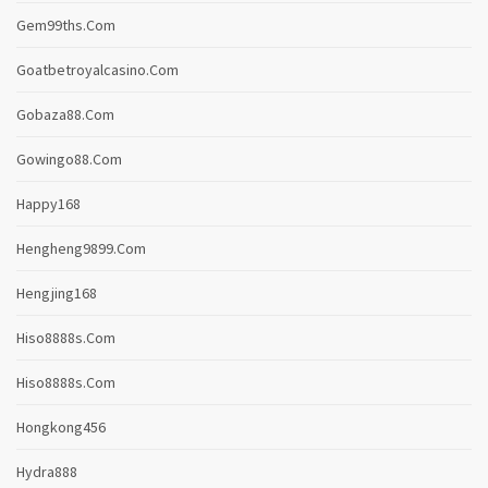
Gem99ths.com
Goatbetroyalcasino.com
Gobaza88.com
Gowingo88.com
Happy168
Hengheng9899.com
Hengjing168
Hiso8888s.com
Hiso8888s.com
Hongkong456
Hydra888