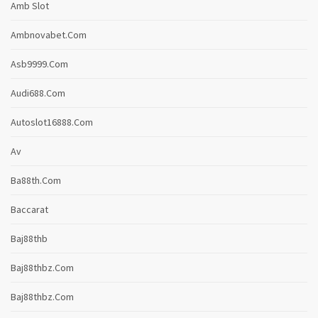
Amb Slot
Ambnovabet.com
Asb9999.com
Audi688.com
Autoslot16888.com
Av
Ba88th.com
Baccarat
Baj88thb
Baj88thbz.com
Baj88thbz.com