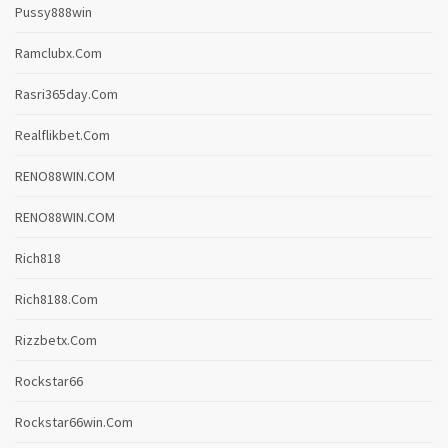
Pussy888win
Ramclubx.com
Rasri365day.com
Realflikbet.com
RENO88WIN.COM
RENO88WIN.COM
Rich818
Rich8188.com
Rizzbetx.com
Rockstar66
Rockstar66win.com