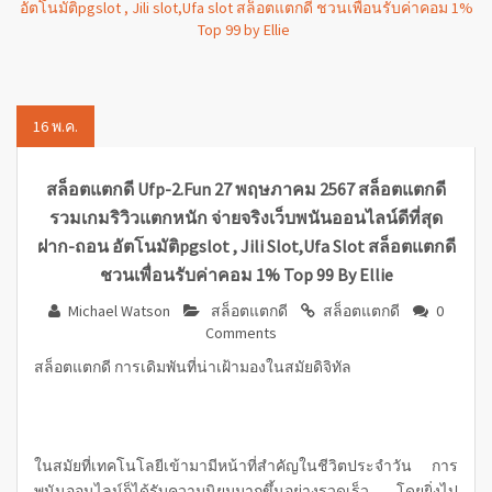
อัตโนมัติpgslot , Jili slot,Ufa slot สล็อตแตกดี ชวนเพื่อนรับค่าคอม 1%
Top 99 by Ellie
16
พ.ค.
สล็อตแตกดี Ufp-2.fun 27 พฤษภาคม 2567 สล็อตแตกดี
รวมเกมริวิวแตกหนัก จ่ายจริงเว็บพนันออนไลน์ดีที่สุด
ฝาก-ถอน อัตโนมัติpgslot , Jili Slot,Ufa Slot สล็อตแตกดี
ชวนเพื่อนรับค่าคอม 1% Top 99 By Ellie
Michael Watson
สล็อตแตกดี
สล็อตแตกดี
0
Comments
สล็อตแตกดี
การเดิมพันที่น่าเฝ้ามองในสมัยดิจิทัล
ในสมัยที่เทคโนโลยีเข้ามามีหน้าที่สำคัญในชีวิตประจำวัน การ
พนันออนไลน์ก็ได้รับความนิยมมากขึ้นอย่างรวดเร็ว โดยยิ่งไป