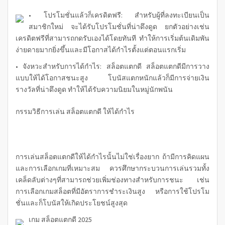
• โปรโมชั่นแล้วก็เครดิตฟรี: สำหรับผู้ที่ลงทะเบียนเป็น
สมาชิกใหม่ จะได้รับโปรโมชั่นที่น่าดึงดูด ยกตัวอย่างเช่น
เครดิตฟรีที่สามารถกดรับเองได้โดยทันที ทำให้การเริ่มต้นเดิมพัน
ง่ายดายมากยิ่งขึ้นและมีโอกาสได้กำไรตั้งแต่ตอนแรกเริ่ม
• จังหวะสำหรับการได้กำไร:
สล็อตแตกดี
สล็อตแตกดีมีการวาง
แบบให้ได้โอกาสชนะสูง โบนัสแตกหนักแล้วก็มีการจ่ายเงิน
รางวัลที่น่าดึงดูด ทำให้ได้รับความนิยมในหมู่นักพนัน
กรรมวิธีการเล่น สล็อตแตกดี ให้ได้กำไร
การเล่นสล็อตแตกดีให้ได้กำไรนั้นไม่ใช่เรื่องยาก ถ้ามีการคิดแผน
และการเลือกเกมที่เหมาะสม ควรศึกษากระบวนการเล่นรวมทั้ง
เคล็ดลับต่างๆที่สามารถช่วยเพิ่มช่องทางสำหรับการชนะ เช่น
การเลือกเกมสล็อตที่มีอัตราการชำระเงินสูง หรือการใช้โปรโม
ชั่นและก็โบนัสให้เกิดประโยชน์สูงสุด
เกม สล็อตแตกดี 2025