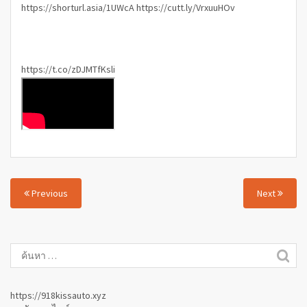
https://shorturl.asia/1UWcA
https://cutt.ly/VrxuuHOv
https://t.co/zDJMTfKsli
Previous
Next
https://918kissauto.xyz