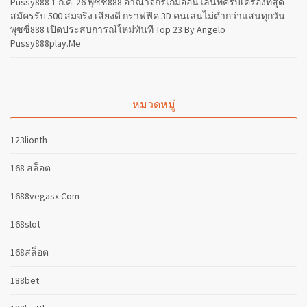
Pussy888 1 ก.ค. 26 พุซซี่888 อาณาจักรเกมออนไลน์ที่ครบเครื่องที่สุด
สมัครรับ 500 สมจริง เสียงดี กราฟฟิค 3D คนเล่นไม่ต่ำกว่าแสนทุกวัน
พุซซี่888 เปิดประสบการณ์ใหม่ทันที Top 23 By Angelo
Pussy888play.me
หมวดหมู่
123lionth
168 สล็อต
1688vegasx.com
168slot
168สล็อต
188bet