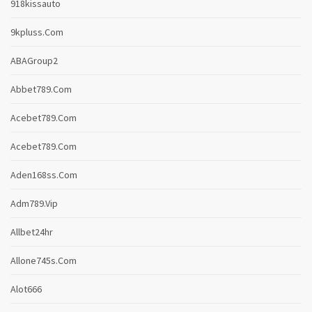
918kissauto
9kpluss.com
ABAGroup2
Abbet789.com
Acebet789.com
Acebet789.com
Aden168ss.com
Adm789.vip
Allbet24hr
Allone745s.com
Alot666