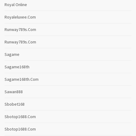
Royal Online
Royaleluxee.com
Runway789s.com
Runway789s.com
Sagame
Sagame168th
Sagame168th.com
Sawan888
Sbobet168
Sbotop1688.com
Sbotop1688.com