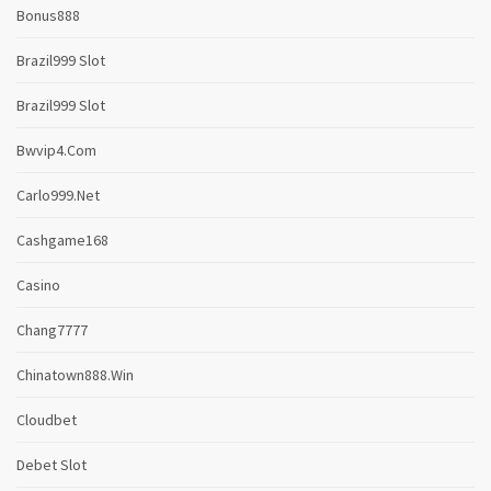
Bonus888
Brazil999 Slot
Brazil999 Slot
Bwvip4.com
Carlo999.net
Cashgame168
Casino
Chang7777
Chinatown888.win
Cloudbet
Debet Slot