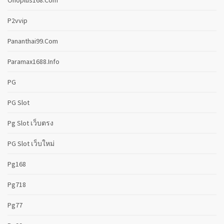
Onoplus168.com
P2vvip
Pananthai99.com
Paramax1688.info
PG
PG Slot
Pg Slot เว็บตรง
PG Slot เว็บใหม่
Pg168
Pg718
Pg77