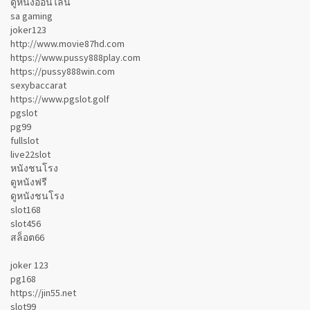
ดูหนังออนไลน์
sa gaming
joker123
http://www.movie87hd.com
https://www.pussy888play.com
https://pussy888win.com
sexybaccarat
https://www.pgslot.golf
pgslot
pg99
fullslot
live22slot
หนังชนโรง
ดูหนังฟรี
ดูหนังชนโรง
slot168
slot456
สล็อต66
joker 123
pg168
https://jin55.net
slot99