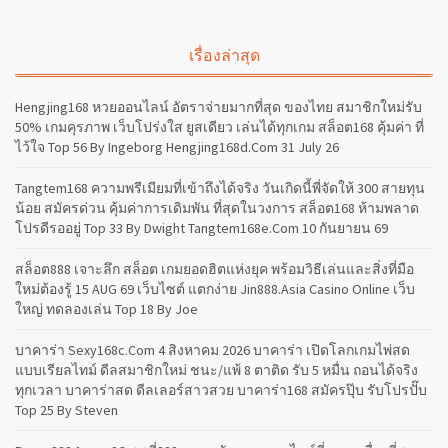
เรื่องล่าสุด
Hengjing168 หวยออนไลน์ อัตราจ่ายมากที่สุด ของไทย สมาชิกใหม่รับ
50% เกมคุรภาพ เว็บโปร่งใส ยูสเดียว เล่นได้ทุกเกม สล็อต168 คุ้มค่า ที่
ไว้ใจ Top 56 By Ingeborg Hengjing168d.com 31 July 26
Tangtem168 ความพรีเมียมที่เข้าถึงได้จริง วันเกิดนี้พี่จัดให้ 300 สายทุน
น้อย สมัครด่วน คุ้มค่าการเดิมพัน ที่สุดในวงการ สล็อต168 ห้ามพลาด
โปรดีรออยู่ Top 33 By Dwight Tangtem168e.com 10 กันยายน 69
สล็อต888 เจาะลึก สล็อต เกมยอดฮิตแห่งยุค พร้อมวิธีเล่นและสิ่งที่มือ
ใหม่ต้องรู้ 15 AUG 69 เว็บไซต์ แตกง่าย Jin888.asia Casino Online เว็บ
ใหญ่ ทดลองเล่น Top 18 By Joe
บาคาร่า Sexy168c.com 4 สิงหาคม 2026 บาคาร่า เปิดโลกเกมไพ่สด
แบบเรียลไทม์ ดีลสมาชิกใหม่ ชนะ/แพ้ 8 ตาติด รับ 5 หมื่น ถอนได้จริง
ทุกเวลา บาคาร่าสด ดีลเลอร์สาวสวย บาคาร่า168 สมัครปุ๊บ รับโปรปั๊บ
Top 25 By Steven