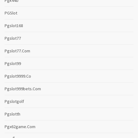
Pgk44b
PGSlot
Pgslot168
Pgslot77
Pgslot77.com
Pgslot99
Pgslot9999.co
Pgslot999bets.com
Pgslotgolf
Pgslotth
Pgx62game.com