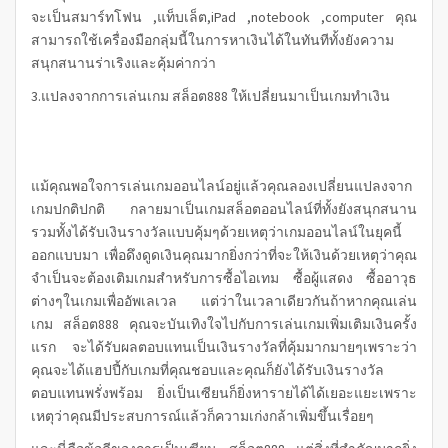
จะเป็นสมาร์ทโฟน ,แท็บเล็ต,iPad ,notebook ,computer คุณ
สามารถใช้เครื่องมือกลุ่มนี้ในการหาเงินได้ในทันทีทั้งยังความ
สนุกสนานร่าเริงและคุ้มค่ากว่า
3.แปลงจากการเล่นเกม สล็อต888 ให้เปลี่ยนมาเป็นเกมทำเงิน
แม้คุณพอใจการเล่นเกมออนไลน์อยู่แล้วคุณลองเปลี่ยนแปลงจาก
เกมปกติปกติ กลายมาเป็นเกมสล็อตออนไลน์ที่ทั้งยังสนุกสนาน
รวมทั้งได้รับเงินรางวัลแบบคุ้มๆด้วยเหตุว่าเกมออนไลน์ในยุคนี้
ออกแบบมา เพื่อดึงดูดเงินคุณมากยิ่งกว่าที่จะให้เงินด้วยเหตุว่าคุณ
จำเป็นจะต้องเติมเกมสำหรับการซื้อไอเทม ซื้อผู้แสดง ซื้ออาวุธ
ต่างๆในเกมเพื่ออัพเลเวล แต่ว่าในเวลาเดียวกันถ้าหากคุณเล่น
เกม สล็อต888 คุณจะบันเทิงใจไปกับการเล่นเกมเพิ่มเติมเงินครั้ง
แรก จะได้รับผลตอบแทนเป็นเงินรางวัลที่คุ้มมากมายๆเพราะว่า
คุณจะได้แฮปปี้กับเกมที่คุณชอบและคุณก็ยังได้รับเงินรางวัล
ตอบแทนพรั่งพร้อม ยิ่งเป็นเซียนก็ยิ่งหารายได้ได้เยอะแยะเพราะ
เหตุว่าคุณมีประสบการณ์แล้วก็ความเก่งกล้าเพิ่มขึ้นเรื่อยๆ