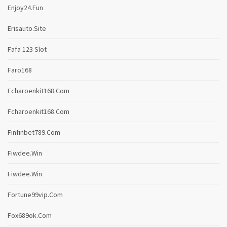
Enjoy24.fun
Erisauto.site
Fafa 123 Slot
Faro168
Fcharoenkit168.com
Fcharoenkit168.com
Finfinbet789.com
Fiwdee.win
Fiwdee.win
Fortune99vip.com
Fox689ok.com