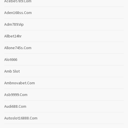
Acebet789.com
Aden168ss.com
Adm789.vip
Allbet24hr
Allone745s.com
Alot666
Amb Slot
Ambnovabet.com
Asb9999.com
Audi688.com
Autoslot16888.com