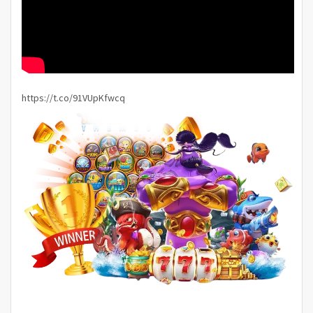
https://t.co/91VUpKfwcq