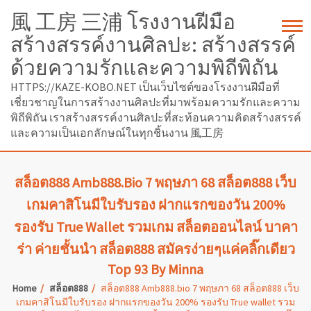
風 工房 三浦 โรงงานฝีมือ
สร้างสรรค์งานศิลปะ: สร้างสรรค์
ด้วยความรักและความพิถีพิถัน
HTTPS://KAZE-KOBO.NET เป็นเว็บไซต์ของโรงงานฝีมือที่
เชี่ยวชาญในการสร้างงานศิลปะที่มาพร้อมความรักและความ
พิถีพิถัน เราสร้างสรรค์งานศิลปะที่สะท้อนความคิดสร้างสรรค์
และความเป็นเอกลักษณ์ในทุกชิ้นงาน 風工房
สล็อต888 Amb888.bio 7 พฤษภา 68 สล็อต888 เว็บ
เกมคาสิโนมีใบรับรอง ฝากแรกของวัน 200%
รองรับ True Wallet รวมเกม สล็อตออนไลน์ บาคา
ร่า ค่ายชั้นนำ สล็อต888 สมัครง่ายๆแค่คลิ๊กเดียว
Top 93 By Minna
Home
สล็อต888
สล็อต888 Amb888.bio 7 พฤษภา 68 สล็อต888 เว็บ
เกมคาสิโนมีใบรับรอง ฝากแรกของวัน 200% รองรับ True wallet รวม