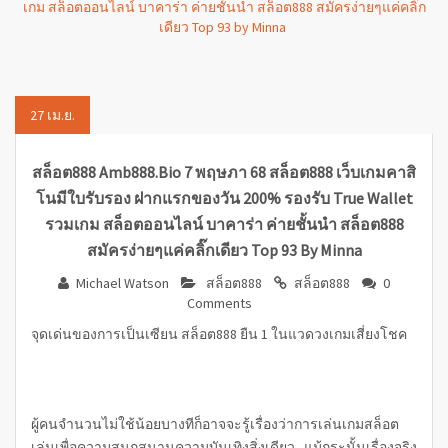
เกม สล็อตออนไลน์ บาคาร่า ค่ายชั้นนำ สล็อต888 สมัครง่ายๆแค่คลิ๊ก
เดียว Top 93 by Minna
27
เม.ย.
สล็อต888 Amb888.bio 7 พฤษภา 68 สล็อต888 เว็บเกมคาสิ
โนมีใบรับรอง ฝากแรกของวัน 200% รองรับ True Wallet
รวมเกม สล็อตออนไลน์ บาคาร่า ค่ายชั้นนำ สล็อต888
สมัครง่ายๆแค่คลิ๊กเดียว Top 93 By Minna
Michael Watson
สล็อต888
สล็อต888
0
Comments
จุดเด่นของการเป็นเซียน สล็อต888 ยืน 1 ในแวดวงเกมเสี่ยงโชค
ผู้คนจำนวนไม่ใช้น้อยบางทีก็อาจจะรู้เรื่องว่าการเล่นเกมสล็อต
เล่นเพื่อความสนุกสนานความบันเทิงสิ่งเดียว แม้กระนั้นเรื่องจริง