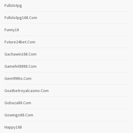
Fullslotpg
Fullslotpg168.com
Funny18
Future24bet.com
Gachawin168.com
Gamehit8888.com
Gem99ths.com
Goatbetroyalcasino.com
Gobaza88.com
Gowingo88.com
Happy168