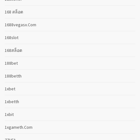
168 สล็อต
1688vegasx.com
168slot
168สล็อต
188bet
188betth
1xbet
1xbetth
1xbit
1xgameth.com