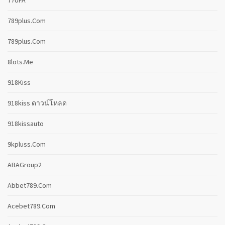
77UFA
789plus.com
789plus.com
8lots.me
918Kiss
918kiss ดาวน์โหลด
918kissauto
9kpluss.com
ABAGroup2
Abbet789.com
Acebet789.com