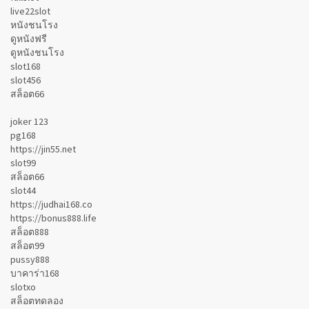
live22slot
หนังชนโรง
ดูหนังฟรี
ดูหนังชนโรง
slot168
slot456
สล็อต66
joker 123
pg168
https://jin55.net
slot99
สล็อต66
slot44
https://judhai168.co
https://bonus888.life
สล็อต888
สล็อต99
pussy888
บาคาร่า168
slotxo
สล็อตทดลอง