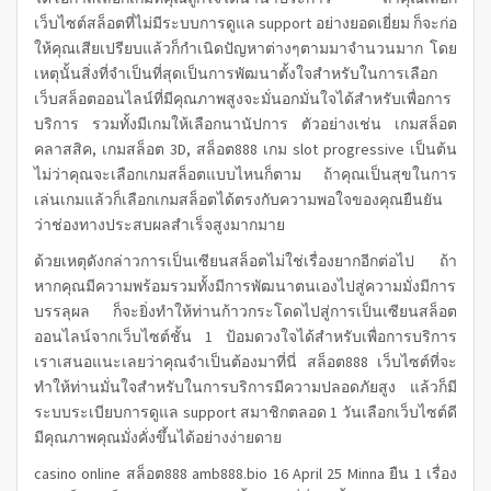
เว็บไซต์สล็อตที่ไม่มีระบบการดูแล support อย่างยอดเยี่ยม ก็จะก่อ
ให้คุณเสียเปรียบแล้วก็กำเนิดปัญหาต่างๆตามมาจำนวนมาก โดย
เหตุนั้นสิ่งที่จำเป็นที่สุดเป็นการพัฒนาตั้งใจสำหรับในการเลือก
เว็บสล็อตออนไลน์ที่มีคุณภาพสูงจะมั่นอกมั่นใจได้สำหรับเพื่อการ
บริการ รวมทั้งมีเกมให้เลือกนานัปการ ตัวอย่างเช่น เกมสล็อต
คลาสสิค, เกมสล็อต 3D,
สล็อต888
เกม slot progressive เป็นต้น
ไม่ว่าคุณจะเลือกเกมสล็อตแบบไหนก็ตาม ถ้าคุณเป็นสุขในการ
เล่นเกมแล้วก็เลือกเกมสล็อตได้ตรงกับความพอใจของคุณยืนยัน
ว่าช่องทางประสบผลสำเร็จสูงมากมาย
ด้วยเหตุดังกล่าวการเป็นเซียนสล็อตไม่ใช่เรื่องยากอีกต่อไป ถ้า
หากคุณมีความพร้อมรวมทั้งมีการพัฒนาตนเองไปสู่ความมั่งมีการ
บรรลุผล ก็จะยิ่งทำให้ท่านก้าวกระโดดไปสู่การเป็นเซียนสล็อต
ออนไลน์จากเว็บไซต์ชั้น 1 ป้อมดวงใจได้สำหรับเพื่อการบริการ
เราเสนอแนะเลยว่าคุณจำเป็นต้องมาที่นี่ สล็อต888 เว็บไซต์ที่จะ
ทำให้ท่านมั่นใจสำหรับในการบริการมีความปลอดภัยสูง แล้วก็มี
ระบบระเบียบการดูแล support สมาชิกตลอด 1 วันเลือกเว็บไซต์ดี
มีคุณภาพคุณมั่งคั่งขึ้นได้อย่างง่ายดาย
casino online
สล็อต888
amb888.bio 16 April 25 Minna ยืน 1 เรื่อง