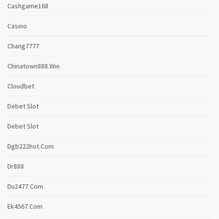
Cashgame168
Casino
Chang7777
Chinatown888.win
Cloudbet
Debet Slot
Debet Slot
Dgb222hot.com
Dr888
Du2477.com
Ek4567.com