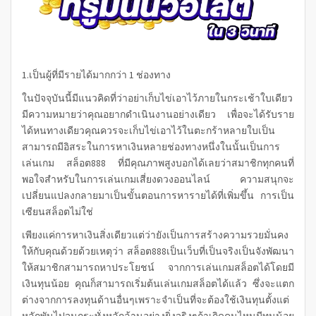
1.เป็นผู้ที่มีรายได้มากกว่า 1 ช่องทาง
ในปัจจุบันนี้มีแนวคิดที่ว่าอย่าเก็บไข่เอาไว้ภายในกระเช้าใบเดียว
มีความหมายว่าคุณอยากดำเนินงานอย่างเดียว เพื่อจะได้รับราย
ได้หนทางเดียวคุณควรจะเก็บไข่เอาไว้ในตะกร้าหลายใบเป็น
สามารถมีอิสระในการหาเงินหลายช่องทางหนึ่งในนั้นเป็นการ
เล่นเกม สล็อต888 ที่มีคุณภาพสูงบอกได้เลยว่าสมาชิกทุกคนที่
พอใจสำหรับในการเล่นเกมเสี่ยงดวงออนไลน์ ความสนุกจะ
เปลี่ยนแปลงกลายมาเป็นขั้นตอนการหารายได้ที่เพิ่มขึ้น การเป็น
เซียนสล็อตไม่ใช่
เพียงแค่การหาเงินสิ่งเดียวแต่ว่ายังเป็นการสร้างความรวยมั่นคง
ให้กับคุณด้วยด้วยเหตุว่า สล็อต888เป็นเว็บที่เป็นจริงเป็นจังพัฒนา
ให้สมาชิกสามารถหาประโยชน์ จากการเล่นเกมสล็อตได้โดยมี
เงินทุนน้อย คุณก็สามารถเริ่มต้นเล่นเกมสล็อตได้แล้ว ซึ่งจะแตก
ต่างจากการลงทุนด้านอื่นๆเพราะจำเป็นที่จะต้องใช้เงินทุนตั้งแต่