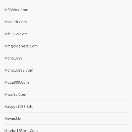
Mfj889xx.com
Mia88th.com
Mib555s.com
Mmgoldsbets.com
Mono1688
Mono16888.com
Moza888.com
Mwin9s.com
Nakoya1688.site
Nbwin.me
Niseko168bet.com