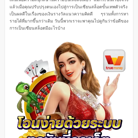
แล้วเมื่อคุณปรับปรุงตนเองไปสู่การเป็นเซียนสล็อตขั้นเทพตัวจริง
เป็นผลดีในเรื่องของเงินรางวัลแนวความคิดดี ๆรวมทั้งการหา
รายได้ที่มากขึ้นกว่าเดิม วันนี้พวกเราจะพาคุณไปดูกันว่าข้อดีของ
การเป็นเซียนสล็อตมีอะไรบ้าง