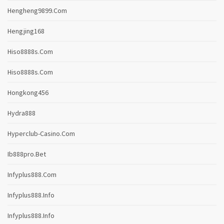
Hengheng9899.com
Hengjing168
Hiso8888s.com
Hiso8888s.com
Hongkong456
Hydra888
Hyperclub-Casino.com
Ib888pro.bet
Infyplus888.com
Infyplus888.info
Infyplus888.info