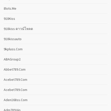
8lots.me
918Kiss
918kiss ดาวน์โหลด
918kissauto
9kpluss.com
ABAGroup2
Abbet789.com
Acebet789.com
Acebet789.com
Aden168ss.com
Adm789.vip