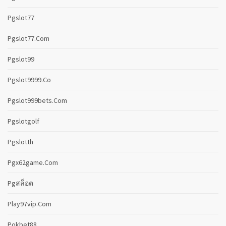
Pgslot77
Pgslot77.com
Pgslot99
Pgslot9999.co
Pgslot999bets.com
Pgslotgolf
Pgslotth
Pgx62game.com
Pgสล็อต
Play97vip.com
Pokbet88