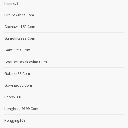
Funny18
Future24bet.com
Gachawin168.com
Gamehit8888.com
Gem99ths.com
Goatbetroyalcasino.com
Gobaza88.com
Gowingo88.com
Happy168
Hengheng9899.com
Hengjing168