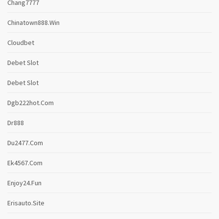
Chang7777
Chinatown888.win
Cloudbet
Debet Slot
Debet Slot
Dgb222hot.com
Dr888
Du2477.com
Ek4567.com
Enjoy24.fun
Erisauto.site