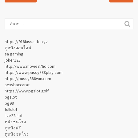
https://918kissauto.xyz
ดูหนังออนไลน์
sa gaming
joker123
http://www.movie87hd.com
https://www.pussy888play.com
https://pussy888win.com
sexybaccarat
https://www.pgslot.golf
pgslot
pg99
fullslot
live22slot
หนังชนโรง
ดูหนังฟรี
ดูหนังชนโรง