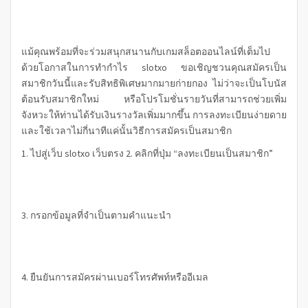
แม้คุณพร้อมที่จะร่วมสนุกสนานกับเกมสล็อตออนไลน์ที่เต็มไป
ด้วยโอกาสในการทำกำไร slotxo ขอเชิญชวนคุณสมัครเป็น
สมาชิกวันนี้และรับสิทธิพิเศษมากมายก่ายกอง ไม่ว่าจะเป็นโบนัส
ต้อนรับสมาชิกใหม่ หรือโปรโมชั่นรายวันที่สามารถช่วยเพิ่ม
จังหวะให้ท่านได้รับเงินรางวัลเพิ่มมากขึ้น การลงทะเบียนง่ายดาย
และใช้เวลาไม่กี่นาทีแค่นั้นวิธีการสมัครเป็นสมาชิก
1. ไปสู่เว็บ slotxo เว็บตรง
2. คลิกที่ปุ่ม “ลงทะเบียนเป็นสมาชิก”
3. กรอกข้อมูลที่จำเป็นตามคำแนะนำ
4. ยืนยันการสมัครผ่านเบอร์โทรศัพท์หรืออีเมล