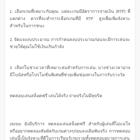
1. เลือกเกมที่เหมาะกับคุณ: แต่ละเกมมีอัตราการจ่ายเงิน (RTP) ที่
แตกต่าง ควรที่จะทำการเลือกเกมที่มี RTP สูงเพื่อเพิ่มจังหวะ
สำหรับในการชนะ
2. จัดแจงงบประมาณ: การกำหนดงบประมาณก่อนจะมีการเล่นจะ
ช่วยให้คุณไม่ใช้เงินเกินกำลัง
3. เลือกในช่วงเวลาที่เหมาะสมสำหรับการเล่น: บางช่วงเวลาอาจ
มีโบนัสหรือโปรโมชั่นพิเศษที่ช่วยเพิ่มช่องทางในการรับรางวัล
ทดสอบเล่นสล็อตฟรี เล่นได้จริง จ่ายจริงไม่มีทุจริต
slotxo ยังมีบริการ ทดลองเล่นสล็อตฟรี สำหรับผู้เล่นที่ไม่แน่ใจ
หรืออยากทดลองสัมผัสกับเกมต่างๆก่อนลงเดิมพันจริง การทดสอบ
เล่นนี้เป็นจังหวะที่ดีในการเรียนรู้เกมรวมทั้งทดสอบอุบายการเล่น