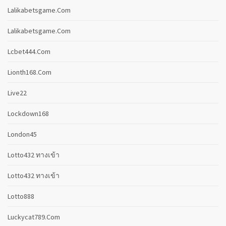
Lalikabetsgame.com
Lalikabetsgame.com
Lcbet444.com
Lionth168.com
Live22
Lockdown168
London45
Lotto432 ทางเข้า
Lotto432 ทางเข้า
Lotto888
Luckycat789.com