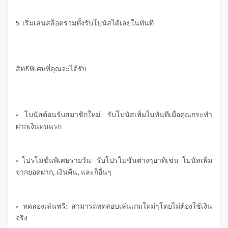
5. เริ่มเล่นสล็อตรวมทั้งรับโบนัสได้เลยในทันที
สิทธิพิเศษที่คุณจะได้รับ
• โบนัสต้อนรับสมาชิกใหม่: รับโบนัสเพิ่มในทันทีเมื่อคุณกระทำ
ฝากเงินหนแรก
• โปรโมชั่นพิเศษรายวัน: รับโปรโมชั่นต่างๆอาทิเช่น โบนัสเพิ่ม
จากยอดฝาก, เงินคืน, และก็อื่นๆ
• ทดลองเล่นฟรี: สามารถทดสอบเล่นเกมใหม่ๆโดยไม่ต้องใช้เงิน
จริง