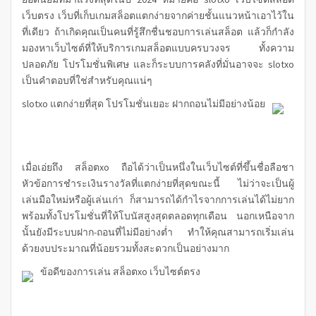
เว็บตรง เว็บที่เก็บเกมสล็อตแตกง่ายจากค่ายชั้นแนวหน้าเอาไว้ใน
ที่เดียว ถ้าเกิดคุณเป็นคนที่รู้สึกชื่นชอบการเล่นสล็อต แล้วก็กำลัง
มองหาเว็บไซต์ที่ให้บริการเกมสล็อตแบบครบวงจร ทั้งความ
ปลอดภัย โปรโมชั่นพิเศษ และก็ระบบการคลังที่มั่นอาจจะ slotxo
เป็นคำตอบที่ใช่สำหรับคุณแน่ๆ
slotxo แตกง่ายที่สุด โปรโมชั่นเยอะ ฝากถอนไม่มีอย่างน้อย
เมื่อเอ่ยถึง สล็อตxo ถือได้ว่าเป็นหนึ่งในเว็บไซต์ที่ขึ้นชื่อลือชา
หัวข้อการชำระเงินรางวัลที่แตกง่ายที่สุดขณะนี้ ไม่ว่าจะเป็นผู้
เล่นมือใหม่หรือผู้เล่นเก่า ก็สามารถได้กำไรจากการเล่นได้ไม่ยาก
พร้อมทั้งโปรโมชั่นที่ให้โบนัสสูงสุดตลอดทุกเดือน นอกเหนือจาก
นั้นยังมีระบบฝาก-ถอนที่ไม่มีอย่างต่ำ ทำให้คุณสามารถเริ่มเล่น
ด้วยงบประมาณที่น้อยรวมทั้งสะดวกเป็นอย่างมาก
ข้อดีของการเล่น
สล็อตxo
เว็บไซต์ตรง