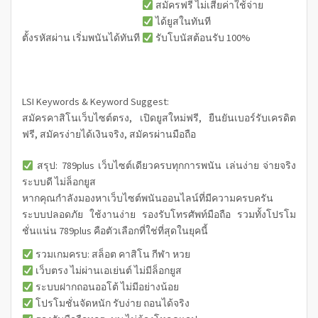
สมัครฟรี ไม่เสียค่าใช้จ่าย
ได้ยูสในทันที
ตั้งรหัสผ่าน
เริ่มพนันได้ทันที
รับโบนัสต้อนรับ 100%
LSI Keywords & Keyword Suggest:
สมัครคาสิโนเว็บไซต์ตรง, เปิดยูสใหม่ฟรี, ยืนยันเบอร์รับเครดิต
ฟรี, สมัครง่ายได้เงินจริง, สมัครผ่านมือถือ
สรุป: 789plus เว็บไซต์เดียวครบทุกการพนัน เล่นง่าย จ่ายจริง
ระบบดี ไม่ล็อกยูส
หากคุณกำลังมองหาเว็บไซต์พนันออนไลน์ที่มีความครบครัน
ระบบปลอดภัย ใช้งานง่าย รองรับโทรศัพท์มือถือ รวมทั้งโปรโม
ชั่นแน่น
789plus
คือตัวเลือกที่ใช่ที่สุดในยุคนี้
รวมเกมครบ: สล็อต คาสิโน กีฬา หวย
เว็บตรง ไม่ผ่านเอเย่นต์ ไม่มีล็อกยูส
ระบบฝากถอนออโต้ ไม่มีอย่างน้อย
โปรโมชั่นจัดหนัก รับง่าย ถอนได้จริง