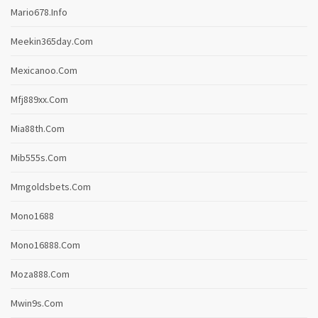
Mario678.info
Meekin365day.com
Mexicanoo.com
Mfj889xx.com
Mia88th.com
Mib555s.com
Mmgoldsbets.com
Mono1688
Mono16888.com
Moza888.com
Mwin9s.com