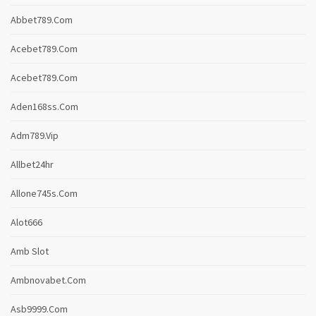
Abbet789.com
Acebet789.com
Acebet789.com
Aden168ss.com
Adm789.vip
Allbet24hr
Allone745s.com
Alot666
Amb Slot
Ambnovabet.com
Asb9999.com