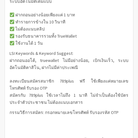
ระบบอัตโนมัติเต็มแบบ
ฝากถอนอย่างน้อยเพียงแค่ 1 บาท
ทำรายการข้างใน 10 วินาที
ไม่ต้องแนบสลิป
รองรับธนาคารรวมทั้ง TrueWallet
ใช้งานได้ 1 วัน
LSI Keywords & Keyword Suggest:
ฝากถอนออโต้, truewallet ไม่มีอย่างน้อย, เบิกเงินเร็ว, ระบบ
อัตโนมัติคาสิโน, ฝากไม่มีค่าประเพณี
ลงทะเบียนสมัครสมาชิก 789plus ฟรี ใช้เพียงแค่หมายเลข
โทรศัพท์ รับรอง OTP
สมัครกับ 789plus ใช้เวลาไม่ถึง 1 นาที ไม่จำเป็นต้องใช้บัตร
ประจำตัวประชาชน ไม่ต้องแนบเอกสาร
กรรมวิธีการสมัคร:
กรอกหมายเลขโทรศัพท์
รับรองรหัส OTP