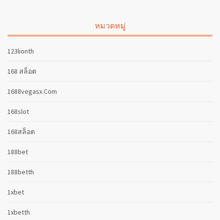
หมวดหมู่
123lionth
168 สล็อต
1688vegasx.com
168slot
168สล็อต
188bet
188betth
1xbet
1xbetth