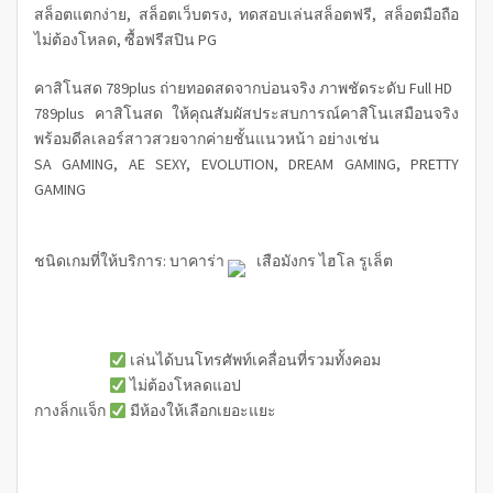
สล็อตแตกง่าย, สล็อตเว็บตรง, ทดสอบเล่นสล็อตฟรี, สล็อตมือถือ
ไม่ต้องโหลด, ซื้อฟรีสปิน PG
คาสิโนสด 789plus ถ่ายทอดสดจากบ่อนจริง ภาพชัดระดับ Full HD
789plus คาสิโนสด ให้คุณสัมผัสประสบการณ์คาสิโนเสมือนจริง
พร้อมดีลเลอร์สาวสวยจากค่ายชั้นแนวหน้า อย่างเช่น
SA GAMING, AE SEXY, EVOLUTION, DREAM GAMING, PRETTY
GAMING
ชนิดเกมที่ให้บริการ:
บาคาร่า
เสือมังกร
ไฮโล
รูเล็ต
เล่นได้บนโทรศัพท์เคลื่อนที่รวมทั้งคอม
ไม่ต้องโหลดแอป
กางล็กแจ็ก
มีห้องให้เลือกเยอะแยะ