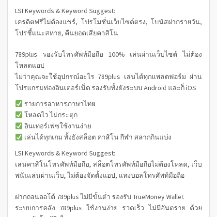
LSI Keywords & Keyword Suggest:
เครดิตฟรีไม่ต้องแชร์, โปรโมชั่นเว็บไซต์ตรง, โบนัสฝากรายวัน,
โปรชี้แนะสหาย, คืนยอดเสียคาสิโน
789plus รองรับโทรศัพท์มือถือ 100% เล่นผ่านเว็บไซต์ ไม่ต้อง
โหลดแอป
ไม่ว่าคุณจะใช้อุปกรณ์อะไร 789plus เล่นได้ทุกแพลตฟอร์ม ผ่าน
โปรแกรมท่องอินเตอร์เน็ต รองรับทั้งยังระบบ Android และก็ iOS
รายการอาหารภาษาไทย
โหลดไว ไม่กระตุก
อินเทอร์เฟซใช้งานง่าย
เล่นได้ทุกเกม ทั้งยังสล็อต คาสิโน กีฬา สลากกินแบ่ง
LSI Keywords & Keyword Suggest:
เล่นคาสิโนโทรศัพท์มือถือ, สล็อตโทรศัพท์มือถือไม่ต้องโหลด, เว็บ
พนันเล่นผ่านเว็บ, ไม่ต้องจัดตั้งแอป, แทงบอลโทรศัพท์มือถือ
ฝากถอนออโต้ 789plus ไม่มีขั้นต่ำ รองรับ TrueMoney Wallet
ระบบการคลัง 789plus ใช้งานง่าย รวดเร็ว ไม่มีอันตราย ด้วย