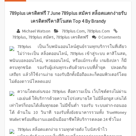
789plus เครดิตฟรี 7 June 789plus สมัคร สล็อตแตกง่ายรับ
เครดิตฟรีคาสิโนสด Top 4 By Brandy
Michael Watson
789plus.com
,
789plus.com
789plus
,
789plus สมัคร
,
789plus เครดิตฟรี
0 Comments
789plus เป็นเว็บพนันออนไลน์ศูนย์รวมทุกบริการในที่เดียว
ไม่ว่าจะเป็น สล็อตออนไลน์,
789plus เข้าสู่ระบบ
คาสิโนสด,
พนันบอลออนไลน์, หวยออนไลน์, หรือแม้กระทั้ง เกมยิงปลา ก็มี
ครบทุกชนิด รองรับผู้เล่นทุกระดับด้วยระบบที่ล้ำยุค ปลอดภัย
เสถียร แล้วก็ใช้งานง่าย รองรับอีกทั้งมือถือและก็คอมพิวเตอร์โดย
ไม่ต้องดาวน์โหลดแอป
ความโดดเด่นของ 789plus คือความเป็น เว็บไซต์ตรงไม่ผ่าน
เอเย่นต์ ให้บริการด้วยความโปร่งสบายใส ไม่มีล็อกยูส เล่นได้
เท่าไหร่ก็ถอนได้เต็มทุกยอด ไม่มีขั้นต่ำ รองรับ ระบบฝาก-ถอนออ
โต้ ด้านใน 10 วินาที รองรับทั้งยังธนาคารรวมทั้ง TrueMoney
Wallet พร้อมทีมงานแอดมินมืออาชีพให้บริการตลอด 24 ชั่วโมง
789plus สล็อตแตกง่าย รวมทุกค่ายดัง โบนัสเข้าไว