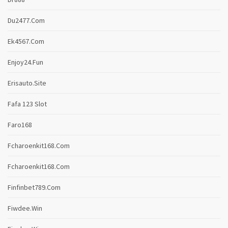
Du2477.com
Ek4567.com
Enjoy24.fun
Erisauto.site
Fafa 123 Slot
Faro168
Fcharoenkit168.com
Fcharoenkit168.com
Finfinbet789.com
Fiwdee.win