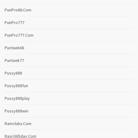
PunPro66.com
PunPro777
PunPro777.com
Puntaek66
Puntaek77
Pussy888
Pussy888fun
Pussy888play
Pussy888win
Ramclubx.com
Rasri365day.com