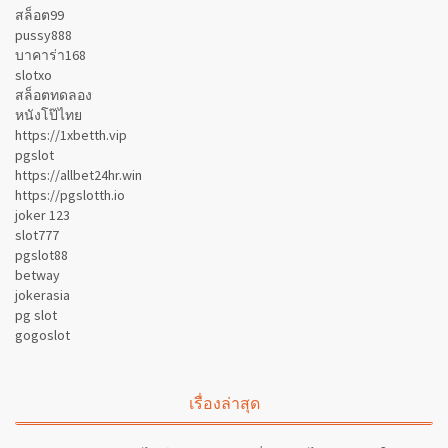
สล็อต99
pussy888
บาคาร่า168
slotxo
สล็อตทดลอง
หนังโป๊ไทย
https://1xbetth.vip
pgslot
https://allbet24hr.win
https://pgslotth.io
joker 123
slot777
pgslot88
betway
jokerasia
pg slot
gogoslot
เรื่องล่าสุด