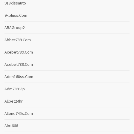
918kissauto
9kpluss.com
ABAGroup2
Abbet789.com
Acebet789.com
Acebet789.com
Aden168ss.com
Adm789.vip
Allbet24hr
Allone745s.com
Alot666