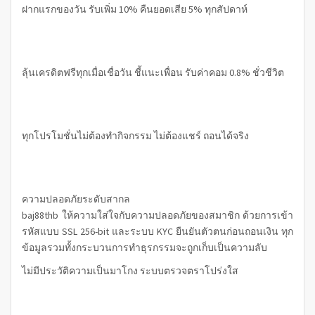
ฝากแรกของวัน รับเพิ่ม 10%
คืนยอดเสีย 5% ทุกสัปดาห์
ลุ้นเครดิตฟรีทุกเมื่อเชื่อวัน
ชี้แนะเพื่อน รับค่าคอม 0.8% ชั่วชีวิต
ทุกโปรโมชั่นไม่ต้องทำกิจกรรม ไม่ต้องแชร์ ถอนได้จริง
ความปลอดภัยระดับสากล
baj88thb ให้ความใส่ใจกับความปลอดภัยของสมาชิก ด้วยการเข้า
รหัสแบบ SSL 256-bit และระบบ KYC ยืนยันตัวตนก่อนถอนเงิน ทุก
ข้อมูลรวมทั้งกระบวนการทำธุรกรรมจะถูกเก็บเป็นความลับ
ไม่มีประวัติความเป็นมาโกง
ระบบตรวจตราโปร่งใส