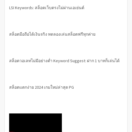
LSI Keywords:
สล็อตเว็บตรงไม่ผ่านเอเย่นต์
สล็อตมือถือได้เงินจริง
ทดลองเล่นสล็อตฟรีทุกค่าย
สล็อตวอเลทไม่มีอย่างต่ำ
Keyword Suggest:
ฝาก 1 บาทก็เล่นได้
สล็อตแตกง่าย 2024
เกมใหม่ล่าสุด PG