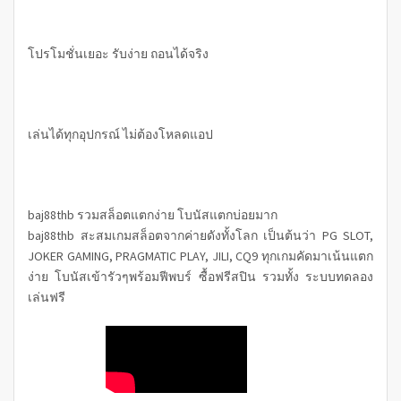
โปรโมชั่นเยอะ รับง่าย ถอนได้จริง
เล่นได้ทุกอุปกรณ์ ไม่ต้องโหลดแอป
baj88thb รวมสล็อตแตกง่าย โบนัสแตกบ่อยมาก
baj88thb สะสมเกมสล็อตจากค่ายดังทั้งโลก เป็นต้นว่า PG SLOT,
JOKER GAMING, PRAGMATIC PLAY, JILI, CQ9 ทุกเกมคัดมาเน้นแตก
ง่าย โบนัสเข้ารัวๆพร้อมฟีพบร์ ซื้อฟรีสปิน รวมทั้ง ระบบทดลอง
เล่นฟรี