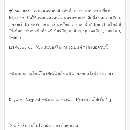
baj88thb แทงบอลครบทุกลีก ค่าน้ำประปาเหมาะสมที่สุด
baj88thb
เปิดให้แทงบอลออนไลน์ครบทุกแบบ อีกทั้ง บอลคนเดียว,
บอลสเต็ป, บอลสด, เต็มเวลา, ครึ่งแรก ราคาน้ำอัปเดตเรียลไทม์ มี
ให้เลือกแทงครบอีกทั้ง พรีเมียร์ลีก, ลาลีกา, บุนเดสลีกา, บอลโลก,
ไทยลีก
LSI Keywords:
เว็บพนันบอลไม่ผ่านเอเย่นต์
ราคาบอลวันนี้
พนันบอลออนไลน์โทรศัพท์มือถือ
พนันบอลออนไลน์ครบวงจร
Keyword Suggest:
พนันบอลอย่างน้อย 10 บาท
สเต็ปเริ่ม 2 คู่
ใบเสร็จรับเงินไม่โดนตัด จ่ายเต็มทุกยอด