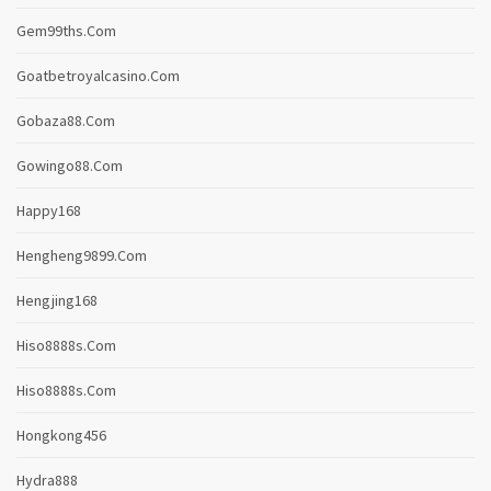
Gem99ths.com
Goatbetroyalcasino.com
Gobaza88.com
Gowingo88.com
Happy168
Hengheng9899.com
Hengjing168
Hiso8888s.com
Hiso8888s.com
Hongkong456
Hydra888