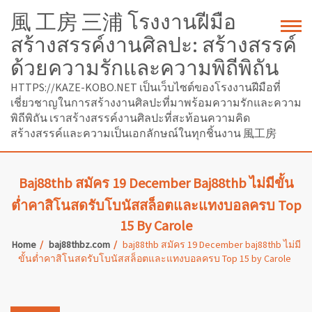
風 工房 三浦 โรงงานฝีมือ
สร้างสรรค์งานศิลปะ: สร้างสรรค์
ด้วยความรักและความพิถีพิถัน
HTTPS://KAZE-KOBO.NET เป็นเว็บไซต์ของโรงงานฝีมือที่
เชี่ยวชาญในการสร้างงานศิลปะที่มาพร้อมความรักและความ
พิถีพิถัน เราสร้างสรรค์งานศิลปะที่สะท้อนความคิด
สร้างสรรค์และความเป็นเอกลักษณ์ในทุกชิ้นงาน 風工房
Baj88thb สมัคร 19 December Baj88thb ไม่มีขั้น
ต่ำคาสิโนสดรับโบนัสสล็อตและแทงบอลครบ Top
15 By Carole
Home
baj88thbz.com
baj88thb สมัคร 19 December baj88thb ไม่มี
ขั้นต่ำคาสิโนสดรับโบนัสสล็อตและแทงบอลครบ Top 15 by Carole