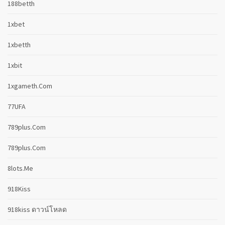
188betth
1xbet
1xbetth
1xbit
1xgameth.com
77UFA
789plus.com
789plus.com
8lots.me
918Kiss
918kiss ดาวน์โหลด