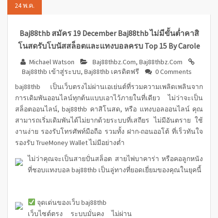
24
พ.ค.
Baj88thb สมัคร 19 December Baj88thb ไม่มีขั้นต่ำคาสิ
โนสดรับโบนัสสล็อตและแทงบอลครบ Top 15 By Carole
Michael Watson
Baj88thbz.com
,
Baj88thbz.com
Baj88thb เข้าสู่ระบบ
,
Baj88thb เครดิตฟรี
0 Comments
baj88thb เป็นเว็บตรงไม่ผ่านเอเย่นต์ที่รวมความเพลิดเพลินจาก
การเดิมพันออนไลน์ทุกต้นแบบเอาไว้ภายในที่เดียว ไม่ว่าจะเป็น
สล็อตออนไลน์,
baj88thb
คาสิโนสด, หรือ แทงบอลออนไลน์ คุณ
สามารถเริ่มเดิมพันได้ไม่ยากด้วยระบบที่เสถียร ไม่มีอันตราย ใช้
งานง่าย รองรับโทรศัพท์มือถือ รวมทั้ง ฝาก-ถอนออโต้ ที่เร็วทันใจ
รองรับ TrueMoney Wallet ไม่มีอย่างต่ำ
ไม่ว่าคุณจะเป็นสายปั่นสล็อต สายไพ่บาคาร่า หรือคอลูกหนัง
ที่ชอบแทงบอล baj88thb เป็นลู่ทางที่ยอดเยี่ยมของคุณในยุคนี้
จุดเด่นของเว็บ baj88thb
เว็บไซต์ตรง ระบบมั่นคง ไม่ผ่าน