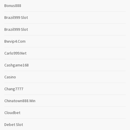
Bonus888
Brazil999 Slot
Brazil999 Slot
Bwvip4.com
Carlo999.net
Cashgame168
Casino
Chang7777
Chinatown888.win
Cloudbet
Debet Slot