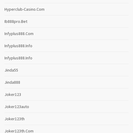
Hyperclub-Casino.com
Ib888pro.bet
Infyplus888.com
Infyplus888.info
Infyplus888.info
Jinda55
Jinda888
Joker123
Joker123auto
Joker123th
Joker123th.com