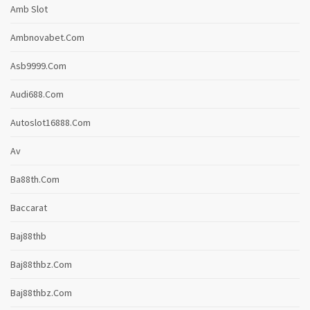
Amb Slot
Ambnovabet.com
Asb9999.com
Audi688.com
Autoslot16888.com
Av
Ba88th.com
Baccarat
Baj88thb
Baj88thbz.com
Baj88thbz.com