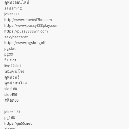
ดูหนังออนไลน์
sa gaming
joker123
http://www.movie87hd.com
https://www.pussy888play.com
https://pussy888win.com
sexybaccarat
https://www.pgslot.golf
pgslot
pg99
fullslot
live22slot
หนังชนโรง
ดูหนังฟรี
ดูหนังชนโรง
slot168
slot456
สล็อต66
joker 123
pg168
https://jin55.net
slot99