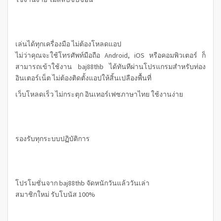
เล่นได้ทุกเครื่องมือ ไม่ต้องโหลดแอป
ไม่ว่าคุณจะใช้โทรศัพท์มือถือ Android, iOS หรือคอมพิวเตอร์ ก็
สามารถเข้าใช้งาน baj88thb ได้ทันทีผ่านโปรแกรมสำหรับท่อง
อินเตอร์เน็ต ไม่ต้องติดตั้งแอปให้สิ้นเปลืองพื้นที่
เว็บโหลดเร็ว ไม่กระตุก
อินเทอร์เฟซภาษาไทย ใช้งานง่าย
รองรับทุกระบบปฏิบัติการ
โปรโมชั่นจาก baj88thb จัดหนักวันแล้ววันเล่า
สมาชิกใหม่ รับโบนัส 100%