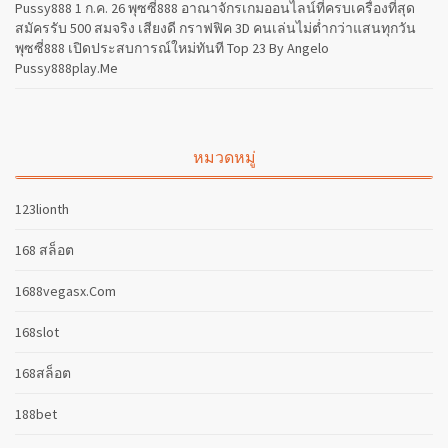
Pussy888 1 ก.ค. 26 พุซซี่888 อาณาจักรเกมออนไลน์ที่ครบเครื่องที่สุด
สมัครรับ 500 สมจริง เสียงดี กราฟฟิค 3D คนเล่นไม่ต่ำกว่าแสนทุกวัน
พุซซี่888 เปิดประสบการณ์ใหม่ทันที Top 23 By Angelo
Pussy888play.me
หมวดหมู่
123lionth
168 สล็อต
1688vegasx.com
168slot
168สล็อต
188bet