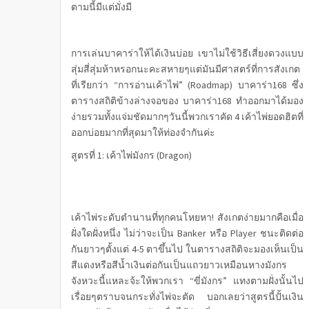
ตามนี้มีแต่มั่งมี
การเล่นบาคาร่าให้ได้เงินบ่อย เขาไม่ใช้วิธีเสี่ยงดวงแบบ
สุ่มสี่สุ่มห้าหรอกนะคะสหายๆแต่มันมีศาสตร์ที่การสังเกต
ที่เรียกว่า “การอ่านเค้าไพ่” (Roadmap) บาคาร่า168 ซึ่ง
ตารางสถิติข้างล่างจอของ บาคาร่า168 ทำออกมาได้มอง
ง่ายรวมทั้งแจ่มชัดมากๆวันนี้พวกเราคัด 4 เค้าไพ่ยอดฮิตที่
ออกบ่อยมากที่สุดมาให้ท่องจำกันค่ะ
สูตรที่ 1: เค้าไพ่มังกร (Dragon)
เค้าไพ่ระดับตำนานที่ทุกคนโหยหา! สังเกตง่ายมากคือเมื่อ
ฝั่งใดฝั่งหนึ่ง ไม่ว่าจะเป็น Banker หรือ Player ชนะติดต่อ
กันยาวๆตั้งแต่ 4-5 ตาขึ้นไป ในตารางสถิติจะมองเห็นเป็น
สีแดงหรือสีน้ำเงินต่อกันเป็นแถวยาวเหมือนหางมังกร
จังหวะนี้แหละจ้ะให้พวกเรา “ขี่มังกร” แทงตามฝั่งนั้นไป
เรื่อยๆตราบจนกระทั่งไพ่จะตัด บอกเลยว่าสูตรนี้ปั้นเงิน