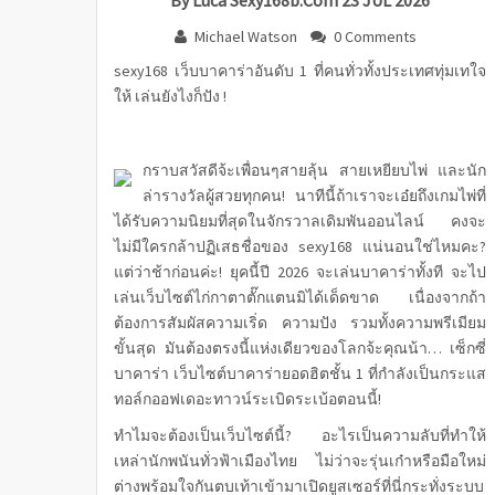
By Luca Sexy168b.com 23 JUL 2026
Michael Watson
0 Comments
sexy168 เว็บบาคาร่าอันดับ 1 ที่คนทั่วทั้งประเทศทุ่มเทใจ
ให้ เล่นยังไงก็ปัง !
กราบสวัสดีจ้ะเพื่อนๆสายลุ้น สายเหยียบไพ่ และนัก
ล่ารางวัลผู้สวยทุกคน! นาทีนี้ถ้าเราจะเอ๋ยถึงเกมไพ่ที่
ได้รับความนิยมที่สุดในจักรวาลเดิมพันออนไลน์ คงจะ
ไม่มีใครกล้าปฏิเสธชื่อของ sexy168 แน่นอนใช่ไหมคะ?
แต่ว่าช้าก่อนค่ะ! ยุคนี้ปี 2026 จะเล่นบาคาร่าทั้งที จะไป
เล่นเว็บไซต์ไก่กาตาตั๊กแตนมิได้เด็ดขาด เนื่องจากถ้า
ต้องการสัมผัสความเริ่ด ความปัง รวมทั้งความพรีเมียม
ขั้นสุด มันต้องตรงนี้แห่งเดียวของโลกจ้ะคุณน้า… เซ็กซี่
บาคาร่า เว็บไซต์บาคาร่ายอดฮิตชั้น 1 ที่กำลังเป็นกระแส
ทอล์กออฟเดอะทาวน์ระเบิดระเบ้อตอนนี้!
ทำไมจะต้องเป็นเว็บไซต์นี้? อะไรเป็นความลับที่ทำให้
เหล่านักพนันทั่วฟ้าเมืองไทย ไม่ว่าจะรุ่นเก๋าหรือมือใหม่
ต่างพร้อมใจกันตบเท้าเข้ามาเปิดยูสเซอร์ที่นี่กระทั่งระบบ