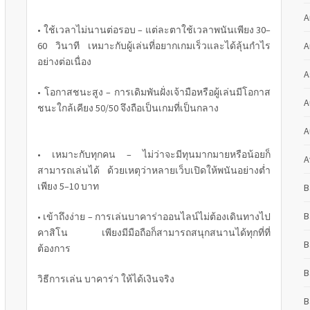
A
• ใช้เวลาไม่นานต่อรอบ – แต่ละตาใช้เวลาพนันเพียง 30–
60 วินาที เหมาะกับผู้เล่นที่อยากเกมเร็วและได้ลุ้นกำไร
A
อย่างต่อเนื่อง
A
• โอกาสชนะสูง – การเดิมพันฝั่งเจ้ามือหรือผู้เล่นมีโอกาส
A
ชนะใกล้เคียง 50/50 จึงถือเป็นเกมที่เป็นกลาง
A
• เหมาะกับทุกคน – ไม่ว่าจะมีทุนมากมายหรือน้อยก็
A
สามารถเล่นได้ ด้วยเหตุว่าหลายเว็บเปิดให้พนันอย่างต่ำ
เพียง 5–10 บาท
B
B
• เข้าถึงง่าย – การเล่นบาคาร่าออนไลน์ไม่ต้องเดินทางไป
คาสิโน เพียงมีมือถือก็สามารถสนุกสนานได้ทุกที่ที่
B
ต้องการ
B
วิธีการเล่น บาคาร่า ให้ได้เงินจริง
B