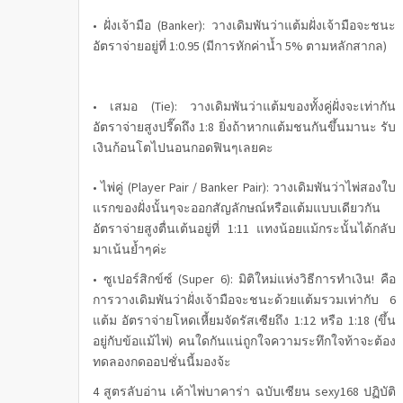
• ฝั่งเจ้ามือ (Banker): วางเดิมพันว่าแต้มฝั่งเจ้ามือจะชนะ
อัตราจ่ายอยู่ที่ 1:0.95 (มีการหักค่าน้ำ 5% ตามหลักสากล)
• เสมอ (Tie): วางเดิมพันว่าแต้มของทั้งคู่ฝั่งจะเท่ากัน
อัตราจ่ายสูงปรี๊ดถึง 1:8 ยิ่งถ้าหากแต้มชนกันขึ้นมานะ รับ
เงินก้อนโตไปนอนกอดฟินๆเลยคะ
• ไพ่คู่ (Player Pair / Banker Pair): วางเดิมพันว่าไพ่สองใบ
แรกของฝั่งนั้นๆจะออกสัญลักษณ์หรือแต้มแบบเดียวกัน
อัตราจ่ายสูงตื่นเต้นอยู่ที่ 1:11 แทงน้อยแม้กระนั้นได้กลับ
มาเน้นย้ำๆค่ะ
• ซูเปอร์สิกข์ซ์ (Super 6): มิติใหม่แห่งวิธีการทำเงิน! คือ
การวางเดิมพันว่าฝั่งเจ้ามือจะชนะด้วยแต้มรวมเท่ากับ 6
แต้ม อัตราจ่ายโหดเหี้ยมจัดรัสเซียถึง 1:12 หรือ 1:18 (ขึ้น
อยู่กับข้อแม้ไพ่) คนใดกันแน่ถูกใจความระทึกใจท้าจะต้อง
ทดลองกดออปชั่นนี้มองจ้ะ
4 สูตรลับอ่าน เค้าไพ่บาคาร่า ฉบับเซียน sexy168 ปฏิบัติ