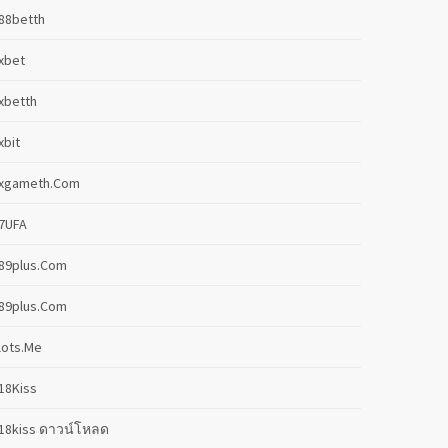
88betth
xbet
xbetth
xbit
xgameth.com
7UFA
89plus.com
89plus.com
lots.me
18Kiss
18kiss ดาวน์โหลด