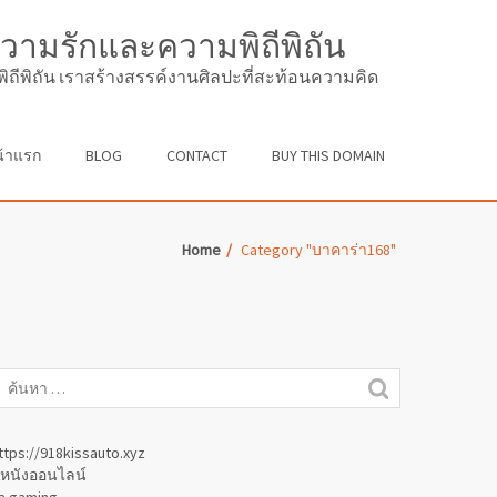
วามรักและความพิถีพิถัน
ถีพิถัน เราสร้างสรรค์งานศิลปะที่สะท้อนความคิด
้าแรก
BLOG
CONTACT
BUY THIS DOMAIN
Home
Category "บาคาร่า168"
ttps://918kissauto.xyz
ูหนังออนไลน์