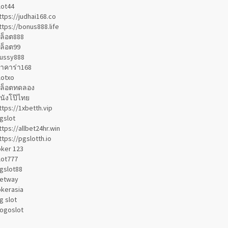
lot44
ttps://judhai168.co
ttps://bonus888.life
ล็อต888
ล็อต99
ussy888
าคาร่า168
lotxo
ล็อตทดลอง
นังโป๊ไทย
ttps://1xbetth.vip
gslot
ttps://allbet24hr.win
ttps://pgslotth.io
oker 123
lot777
gslot88
etway
okerasia
g slot
ogoslot