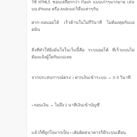
ใช้ HTML5 ชอบเสถียรกว่า Flash แบบเก่าๆมากมาย เล่น
บน iPhone หรือ Android ก็ลื่นเท่าๆกัน
ฝาก–ถอนออโต้ เร็วด้านในไม่กี่วินาที ไม่ต้องคุยกับแอ
ดมิน
สิ่งที่ทำให้ยิ่งมั่นใจในเว็บนี้คือ ระบบออโต้ ที่เร็วแบบไม่
ต้องแจ้งผู้ใดกันแน่เลย
จากประสบการณ์ตรง:
• ฝากเงินเข้าระบบ → 3–5 วินาที
• ถอนเงิน → ไม่ถึง 1 นาทีเงินเข้าบัญชี
แล้วก็ที่ถูกใจมากเป็น
• เติมผิดธนาคารก็มีระบบเตือน