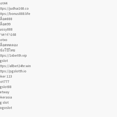
lot44
ttps://judhai168.co
ttps://bonus888.life
ล็อต888
ล็อต99
ussy888
าคาร่า168
lotxo
ล็อตทดลอง
นังโป๊ไทย
ttps://1xbetth.vip
gslot
ttps://allbet24hr.win
ttps://pgslotth.io
oker 123
lot777
gslot88
etway
okerasia
g slot
ogoslot