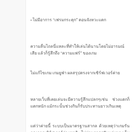
• ไม่มีอาการ “เฟรมกระตุก” ตอนจังหวะแตก
ความลื่นไถลนี่แหละที่ทำให้เล่นได้นานโดยไม่อารมณ์
เสีย แล้วก็รู้สึกถึง “ความแฟร์” ของเกม
ไม่แก้ไขเกม เกมยูฟ่า ผลสรุปตรงจากเซิร์ฟเวอร์ค่าย
หลายเว็บที่เคยเล่นจะมีความรู้สึกแปลกๆเช่น ช่วงแตกก็
แตกหนัก แม้กระนั้นช่วงกินก็รับประทานยาวเกินเหตุ
แต่ว่าค่ายนี้ ระบบเป็นมาตรฐานสากล ด้วยเหตุว่าเกมรัน