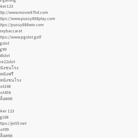
a gaming
oker123
ttp://www.movie87hd.com
ttps://www.pussy888play.com
ttps://pussy888win.com
exybaccarat
ttps://www.pgslot.golf
gslot
g99
ullslot
ive22slot
นังชนโรง
ูหนังฟรี
ูหนังชนโรง
lot168
lot456
ล็อต66
oker 123
g168
ttps://jin55.net
lot99
ล็อต66