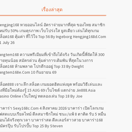
เรื่องล่าสุด
engjing168 หวยออนไลน์ อัตราจ่ายมากที่สุด ของไทย สมาชิก
หม่รับ 50% เกมคุรภาพ เว็บโปร่งใส ยูสเดียว เล่นได้ทุกเกม
ล็อต168 คุ้มค่า ที่ไว้ใจ Top 56 By Ingeborg Hengjing168d.com
1 July 26
angtem168 ความพรีเมียมที่เข้าถึงได้จริง วันเกิดนี้พี่จัดให้ 300
ายทุนน้อย สมัครด่วน คุ้มค่าการเดิมพัน ที่สุดในวงการ
ล็อต168 ห้ามพลาด โปรดีรออยู่ Top 33 By Dwight
angtem168e.com 10 กันยายน 69
ล็อต888 เจาะลึก สล็อต เกมยอดฮิตแห่งยุค พร้อมวิธีเล่นและ
ิ่งที่มือใหม่ต้องรู้ 15 AUG 69 เว็บไซต์ แตกง่าย Jin888.asia
asino Online เว็บใหญ่ ทดลองเล่น Top 18 By Joe
าคาร่า Sexy168c.com 4 สิงหาคม 2026 บาคาร่า เปิดโลกเกม
พ่สดแบบเรียลไทม์ ดีลสมาชิกใหม่ ชนะ/แพ้ 8 ตาติด รับ 5 หมื่น
อนได้จริงทุกเวลา บาคาร่าสด ดีลเลอร์สาวสวย บาคาร่า168
มัครปุ๊บ รับโปรปั๊บ Top 25 By Steven