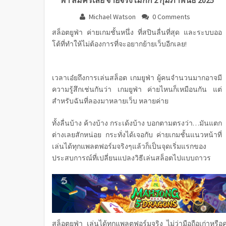
ฟ่า สมัครเลย จ่ายจริงไม่กั๊ก 2 กุมภาพันธ์ 2025
Michael Watson
0 Comments
สล็อตยูฟ่า ค่ายเกมชั้นหนึ่ง ที่สปินลื่นที่สุด และระบบออ
โต้ที่ทำให้ไม่ต้องการที่จะอยากย้ายเว็บอีกเลย!
เวลาเอ๋ยถึงการเล่นสล็อต เกมยูฟ่า ผู้คนจำนวนมากอาจมี
ความรู้สึกเช่นกันว่า เกมยูฟ่า ค่ายไหนก็เหมือนกัน แต่
สำหรับฉันที่ลองมาหลายเว็บ หลายค่าย
ทั้งลื่นบ้าง ค้างบ้าง กระเด้งบ้าง บอกตามตรงว่า…มันแตก
ต่างเลยสักหน่อย กระทั่งได้เจอกับ ค่ายเกมชั้นแนวหน้าที่
เล่นได้ทุกแพลตฟอร์มจริงๆแล้วก็เป็นจุดเริ่มแรกของ
ประสบการณ์ที่เปลี่ยนแปลงวิธีเล่นสล็อตไปแบบถาวร
สล็อตยูฟ่า เล่นได้ทุกแพลตฟอร์มจริง ไม่ว่ามือถือเก่าหรือ