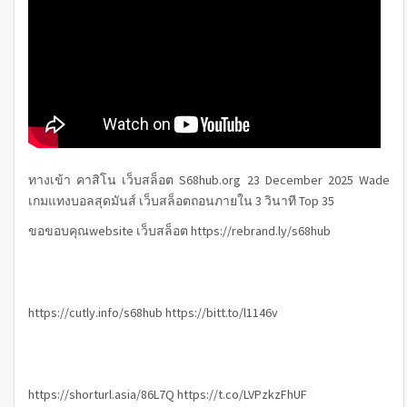
ทางเข้า คาสิโน เว็บสล็อต S68hub.org 23 December 2025 Wade
เกมแทงบอลสุดมันส์ เว็บสล็อตถอนภายใน 3 วินาที Top 35
ขอขอบคุณwebsite
เว็บสล็อต
https://rebrand.ly/s68hub
https://cutly.info/s68hub
https://bitt.to/l1146v
https://shorturl.asia/86L7Q
https://t.co/LVPzkzFhUF