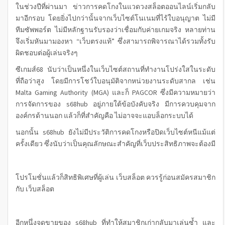
ในช่วงปีที่ผ่านมา ข่าวการคดโกงในแวดวงสล็อตออนไลน์เริ่มกลับ
มาอีกรอบ โดยยิ่งไปกว่านั้นจากเว็บไซต์โนเนมที่ไร้ใบอนุญาต ไม่มี
ทีมซัพพอร์ต ไม่มีหลักฐานรับรองว่าเชื่อมกับค่ายเกมจริง หลายท่าน
จึงเริ่มหันมามองหา “เว็บตรงแท้” ซึ่งสามารถพิจารณาได้รวมทั้งรับ
ผิดชอบต่อผู้เล่นจริงๆ
ซีเกมส์68
นับว่าเป็นหนึ่งในเว็บไซต์สถานที่ทำงานโปร่งใสในระดับ
ที่ถือว่าสูง โดยมีการโชว์ใบอนุมัติจากหน่วยงานระดับสากล เช่น
Malta Gaming Authority (MGA) และก็ PAGCOR ซึ่งมีความหมายว่า
การจัดการของ s68hub อยู่ภายใต้ข้อบังคับจริง มีการควบคุมจาก
องค์กรด้านนอก แล้วก็ที่สำคัญคือ ไม่อาจจะแอบล็อกระบบได้
นอกนั้น s68hub ยังไม่มีประวัติการคดโกงหรือปิดเว็บไซต์หนีแม้แต่
ครั้งเดียว ซึ่งนับว่าเป็นคุณลักษณะสำคัญที่เว็บประสิทธิภาพจะต้องมี
โปรโมชั่นแล้วก็สิทธิพิเศษที่ผู้เล่น เว็บสล็อต ควรรู้ก่อนสมัครสมาชิก
กับ เว็บสล็อต
อีกหนึ่งจุดขายของ s68hub ที่ทำให้สมาชิกเก่ากลับมาเล่นซ้ำ และ