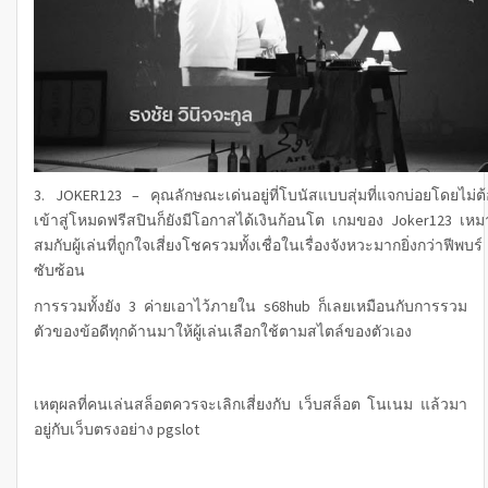
3. JOKER123 – คุณลักษณะเด่นอยู่ที่โบนัสแบบสุ่มที่แจกบ่อยโดยไม่ต้
เข้าสู่โหมดฟรีสปินก็ยังมีโอกาสได้เงินก้อนโต เกมของ Joker123 เหม
สมกับผู้เล่นที่ถูกใจเสี่ยงโชครวมทั้งเชื่อในเรื่องจังหวะมากยิ่งกว่าฟีพบร์
ซับซ้อน
การรวมทั้งยัง 3 ค่ายเอาไว้ภายใน s68hub ก็เลยเหมือนกับการรวม
ตัวของข้อดีทุกด้านมาให้ผู้เล่นเลือกใช้ตามสไตล์ของตัวเอง
เหตุผลที่คนเล่นสล็อตควรจะเลิกเสี่ยงกับ เว็บสล็อต โนเนม แล้วมา
อยู่กับเว็บตรงอย่าง pgslot