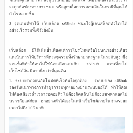
พื้นที่ที่คุณสามารถ ลงทุนในเกมอย่างแน่ใจ โดยไม่ต้องรอระแวงว่า
จะถูกตัดช่องทางการชนะ หรือถูกบล็อกการถอนเงินในกรณีที่คุณได้
กำไรหลายชิ้น
3 จุดเด่นที่ทำให้ เว็บสล็อต s68hub ชนะใจผู้เล่นสล็อตทั่วไทยได้
อย่างเร็วรวมทั้งจีรังยั่งยืน
เว็บสล็อต มิได้เน้นย้ำเพียงแค่การโปรโมทหรือโฆษณาอย่างเดียว
แต่เน้นการให้บริการที่ตรงจุดรวมทั้งรักษามาตรฐานในระดับสูง ซึ่ง
จุดแข็งที่ทำให้คนไม่ใช่น้อยเลือกเล่นกับ s68hub แทนที่จะไป
เว็บไซต์อื่น มีมากยิ่งกว่าที่คุณคิด
1. ระบบฝากถอนอัตโนมัติที่เร็วทันใจถูกต้อง – ระบบของ s68hub
รองรับแนวทางการทำธุรกรรมทุกๆอย่างผ่านระบบออโต้ ทำให้คุณ
ไม่ต้องเสียเวล่ำเวลารอคอยคิว ไม่ต้องติดสลิป ไม่ต้องแชทหาแอดไม่
นราวกับแต่ก่อน ทุกอย่างทำได้เองในหน้าเว็บไซต์ภายในช่วงระยะ
เวลาไม่ถึง 10 วินาที