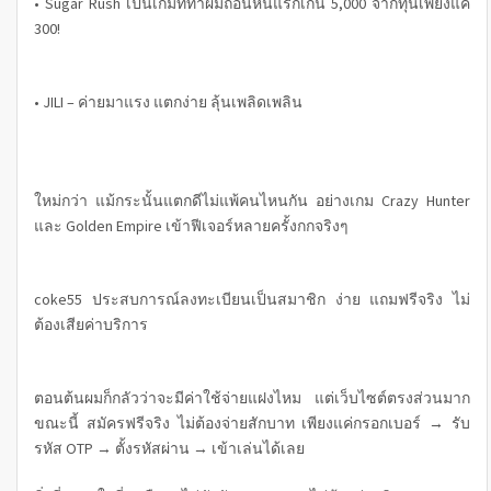
• Sugar Rush เป็นเกมที่ทำผมถอนหนแรกเกิน 5,000 จากทุนเพียงแค่
300!
• JILI – ค่ายมาแรง แตกง่าย ลุ้นเพลิดเพลิน
ใหม่กว่า แม้กระนั้นแตกดีไม่แพ้คนไหนกัน อย่างเกม Crazy Hunter
และ Golden Empire เข้าฟีเจอร์หลายครั้งกกจริงๆ
coke55 ประสบการณ์ลงทะเบียนเป็นสมาชิก ง่าย แถมฟรีจริง ไม่
ต้องเสียค่าบริการ
ตอนต้นผมก็กลัวว่าจะมีค่าใช้จ่ายแฝงไหม แต่เว็บไซต์ตรงส่วนมาก
ขณะนี้ สมัครฟรีจริง ไม่ต้องจ่ายสักบาท เพียงแค่กรอกเบอร์ → รับ
รหัส OTP → ตั้งรหัสผ่าน → เข้าเล่นได้เลย