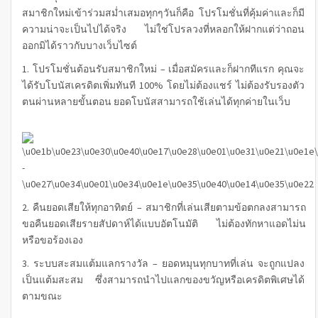
สมาชิกใหม่เข้าร่วมสม่ำเสมอทุกๆวันก็คือ โปรโมชั่นที่คุ้มค่าและก็มี
ความน่าจะเป็นไปได้จริง ไม่ใช่โปรลวงที่หลอกให้ฝากแต่ว่าถอน
ออกมิได้ราวกับบางเว็บไซต์
1. โปรโมชั่นต้อนรับสมาชิกใหม่ – เมื่อสมัครและก็ฝากทีแรก คุณจะ
ได้รับโบนัสเครดิตเพิ่มทันที 100% โดยไม่ต้องแชร์ ไม่ต้องรับรองตัว
ตนผ่านหลายขั้นตอน ยอดโบนัสสามารถใช้เล่นได้ทุกค่ายในเว็บ
2. คืนยอดเสียให้ทุกอาทิตย์ – สมาชิกที่เล่นเสียตามข้อตกลงสามารถ
ขอคืนยอดเสียรายสัปดาห์ได้แบบอัตโนมัติ ไม่ต้องทักหาแอดไม่น
หรือขอร้องเอง
3. ระบบสะสมแต้มแลกรางวัล – ยอดหมุนทุกบาทที่เล่น จะถูกแปลง
เป็นแต้มสะสม ซึ่งสามารถนำไปแลกของขวัญหรือเครดิตพิเศษได้
ตามขณะ