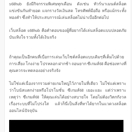
s68hub ยังมีกิจกรรมพิเศษทุกเดือน ดังเช่น ทัวร์นาเมนต์สล็อต
แข่งขันกันทำยอด แจกรางวัลเงินสด โทรศัพท์มือถือ หรือแม้กระทั้ง
ทองคำ ซึ่งทำให้ประสบการณ์เล่นสล็อตไม่น่าเบื่ออีกต่อไป
เว็บสล็อต s68hub คือคำตอบของผู้ที่อยากได้เล่นสล็อตแบบปลอดภัย
บันเทิงใจ รวมทั้งได้เงินจริง
ถ้าคุณเป็นอีกคนที่เบื่อการเล่นเว็บไซต์สล็อตแบบเดิมๆที่เต็มไปด้วย
การเสี่ยง โกงง่าย โปรหลอก ฝากช้า ถอนยาก ซีเกมส์68 คือช่องทางที่
คุณควรจะทดลองอย่างจริงจัง
ไม่ใช่แค่เนื่องจากรวมค่ายเกมใหญ่ไว้ภายในที่เดียว ไม่ใช่แค่เพราะ
ว่าโบนัสแตกง่ายหรือโปรโมชั่น ซีเกมส์68 เยอะแยะ แต่ว่าเพราะ
เหตุว่า ซีเกมส์68 ให้คุณเล่นได้อย่างสบายใจ โดยไม่ต้องวิตกกังวล
เรื่องระบบที่ไม่โปร่งใส แล้วก็นี่เป็นสิ่งที่หาได้ยากในแวดวงสล็อต
ออนไลน์ปัจจุบัน