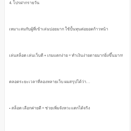
4. โปรฝากรายวัน
เหมาะสมกับผู้ที่เข้าเล่นบ่อยมาก ใช้ปั้นทุนต่อยอดก้าวหน้า
เล่นสล็อต เล่นเว็บดี + เกมแตกง่าย = ทำเงินง่ายดายมากยิ่งขึ้นมาก!
ตลอดระยะเวลาที่ลองหลายเว็บ ผมสรุปได้ว่า…
•
สล็อต
เลือกค่ายดี = ช่วยเพิ่มจังหวะแตกได้จริง