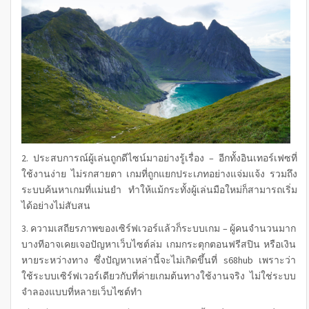
2. ประสบการณ์ผู้เล่นถูกดีไซน์มาอย่างรู้เรื่อง – อีกทั้งอินเทอร์เฟซที่
ใช้งานง่าย ไม่รกสายตา เกมที่ถูกแยกประเภทอย่างแจ่มแจ้ง รวมถึง
ระบบค้นหาเกมที่แม่นยำ ทำให้แม้กระทั้งผู้เล่นมือใหม่ก็สามารถเริ่ม
ได้อย่างไม่สับสน
3. ความเสถียรภาพของเซิร์ฟเวอร์แล้วก็ระบบเกม – ผู้คนจำนวนมาก
บางทีอาจเคยเจอปัญหาเว็บไซต์ล่ม เกมกระตุกตอนฟรีสปิน หรือเงิน
หายระหว่างทาง ซึ่งปัญหาเหล่านี้จะไม่เกิดขึ้นที่ s68hub เพราะว่า
ใช้ระบบเซิร์ฟเวอร์เดียวกับที่ค่ายเกมต้นทางใช้งานจริง ไม่ใช่ระบบ
จำลองแบบที่หลายเว็บไซต์ทำ