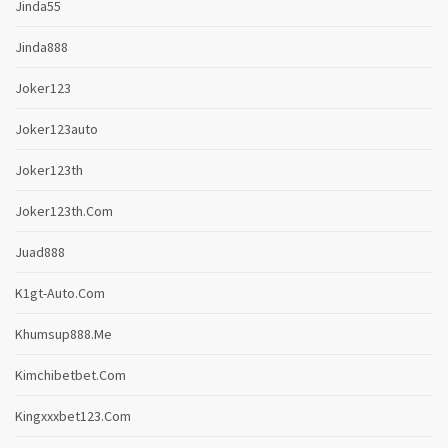
Jinda55
Jinda888
Joker123
Joker123auto
Joker123th
Joker123th.com
Juad888
K1gt-Auto.com
Khumsup888.me
Kimchibetbet.com
Kingxxxbet123.com