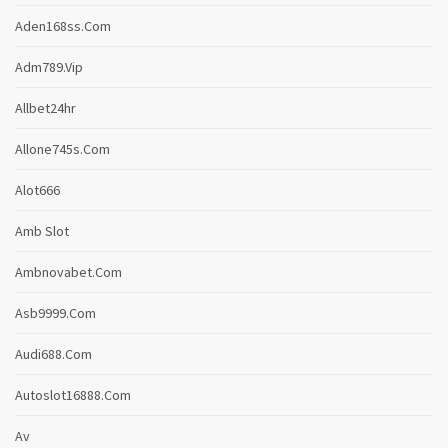
Aden168ss.com
Adm789.vip
Allbet24hr
Allone745s.com
Alot666
Amb Slot
Ambnovabet.com
Asb9999.com
Audi688.com
Autoslot16888.com
Av