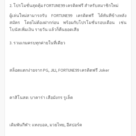
2. โปรโมชั่นสุดคุ้ม FORTUNE99 เครดิตฟรี สำหรับสมาชิกใหม่
ผู้เล่นใหม่สามารถรับ FORTUNE99 เครดิตฟรี ได้ทันทีข้างหลัง
สมัคร โดยไม่ต้องฝากก่อน พร้อมกับโปรโมชั่นรอบเดือน เช่น
โบนัสเพิ่มเงิน รายวัน แล้วก็คืนยอดเสีย
3. รวมเกมครบทุกค่ายในที่เดียว
สล็อตแตกง่ายจาก PG, JILI,
FORTUNE99 เครดิตฟรี
Joker
คาสิโนสด: บาคาร่า เสือมังกร รูเล็ต
เดิมพันกีฬา: แทงบอล, มวยไทย, อีสปอร์ต