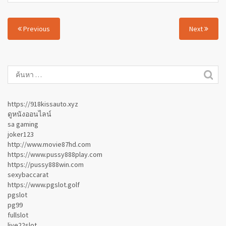
Previous
Next
https://918kissauto.xyz
ดูหนังออนไลน์
sa gaming
joker123
http://www.movie87hd.com
https://www.pussy888play.com
https://pussy888win.com
sexybaccarat
https://www.pgslot.golf
pgslot
pg99
fullslot
live22slot