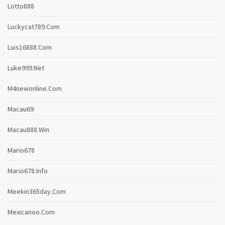
Lotto888
Luckycat789.com
Luis16888.com
Luke999.net
M4newonline.com
Macau69
Macau888.win
Mario678
Mario678.info
Meekin365day.com
Mexicanoo.com