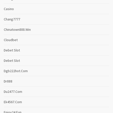
Casino
Chang7777
Chinatown888.win
Cloudbet
Debet Slot
Debet Slot
Dgb222hot.com
Dr888
Du2477.com
Ek4567.com
Enjoy24.fun