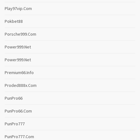
Play97vip.com
Pokbet88
Porsche999.com
Power999.net
Power999.net
Premium66.info
Proded888x.com
PunPro66
PunPro66.com
PunPro777
PunPro777.com