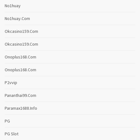
No1huay
No1huay.com
Okcasino159.com
Okcasino159.com
Onoplus168.com
Onoplus168.com
P2vvip
Pananthai99.com
Paramax1688.info
PG
PG Slot