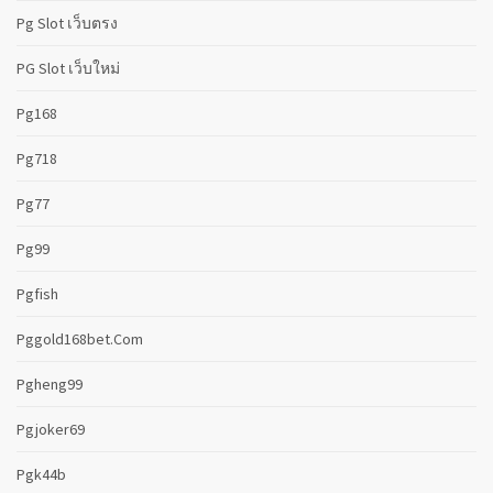
Pg Slot เว็บตรง
PG Slot เว็บใหม่
Pg168
Pg718
Pg77
Pg99
Pgfish
Pggold168bet.com
Pgheng99
Pgjoker69
Pgk44b