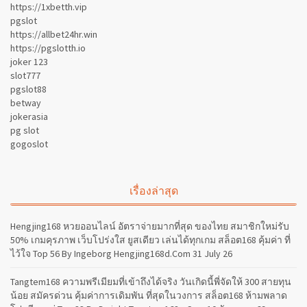
https://1xbetth.vip
pgslot
https://allbet24hr.win
https://pgslotth.io
joker 123
slot777
pgslot88
betway
jokerasia
pg slot
gogoslot
เรื่องล่าสุด
Hengjing168 หวยออนไลน์ อัตราจ่ายมากที่สุด ของไทย สมาชิกใหม่รับ
50% เกมคุรภาพ เว็บโปร่งใส ยูสเดียว เล่นได้ทุกเกม สล็อต168 คุ้มค่า ที่
ไว้ใจ Top 56 By Ingeborg Hengjing168d.com 31 July 26
Tangtem168 ความพรีเมียมที่เข้าถึงได้จริง วันเกิดนี้พี่จัดให้ 300 สายทุน
น้อย สมัครด่วน คุ้มค่าการเดิมพัน ที่สุดในวงการ สล็อต168 ห้ามพลาด