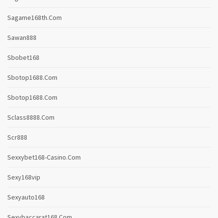
Sagame168th.com
Sawan888
Sbobet168
Sbotop1688.com
Sbotop1688.com
Sclass8888.com
Scr888
Sexxybet168-Casino.com
Sexy168vip
Sexyauto168
Sexybaccarat168.com