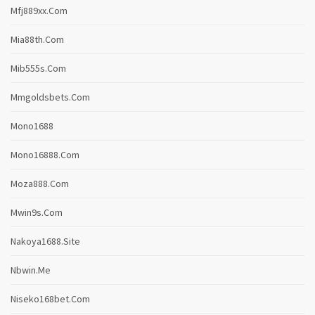
Mfj889xx.com
Mia88th.com
Mib555s.com
Mmgoldsbets.com
Mono1688
Mono16888.com
Moza888.com
Mwin9s.com
Nakoya1688.site
Nbwin.me
Niseko168bet.com