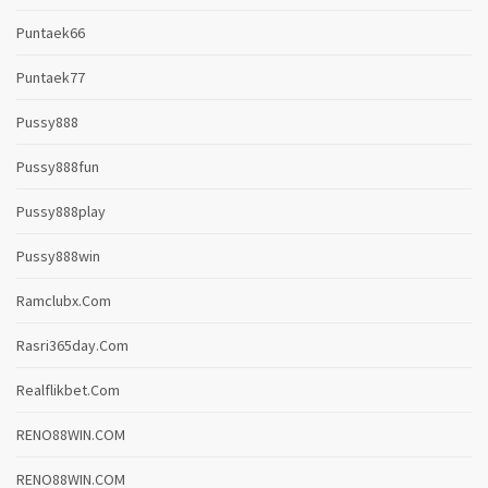
Puntaek66
Puntaek77
Pussy888
Pussy888fun
Pussy888play
Pussy888win
Ramclubx.com
Rasri365day.com
Realflikbet.com
RENO88WIN.COM
RENO88WIN.COM