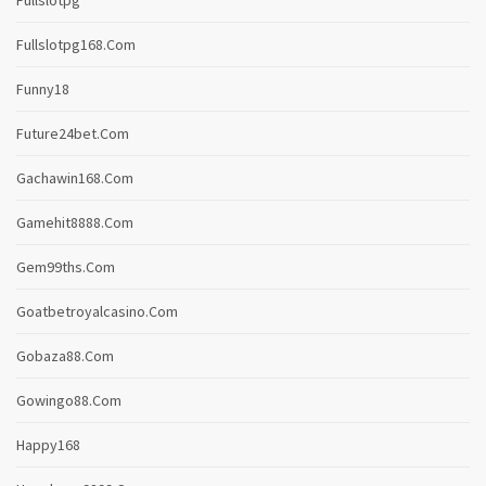
Fullslotpg168.com
Funny18
Future24bet.com
Gachawin168.com
Gamehit8888.com
Gem99ths.com
Goatbetroyalcasino.com
Gobaza88.com
Gowingo88.com
Happy168