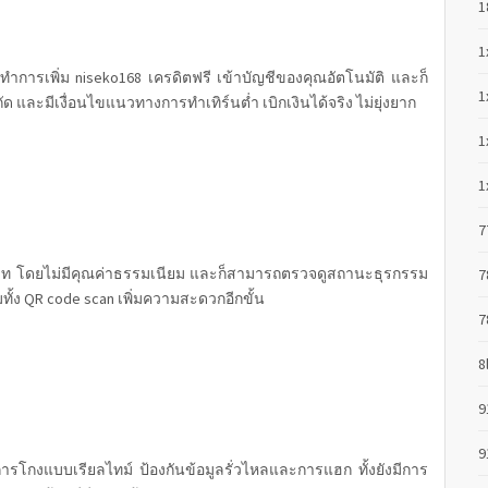
1
1
ำการเพิ่ม niseko168 เครดิตฟรี เข้าบัญชีของคุณอัตโนมัติ และก็
1
และมีเงื่อนไขแนวทางการทำเทิร์นต่ำ เบิกเงินได้จริง ไม่ยุ่งยาก
1
1
7
เล็ท โดยไม่มีคุณค่าธรรมเนียม และก็สามารถตรวจดูสถานะธุรกรรม
7
ทั้ง QR code scan เพิ่มความสะดวกอีกขั้น
7
8
9
9
ารโกงแบบเรียลไทม์ ป้องกันข้อมูลรั่วไหลและการแฮก ทั้งยังมีการ