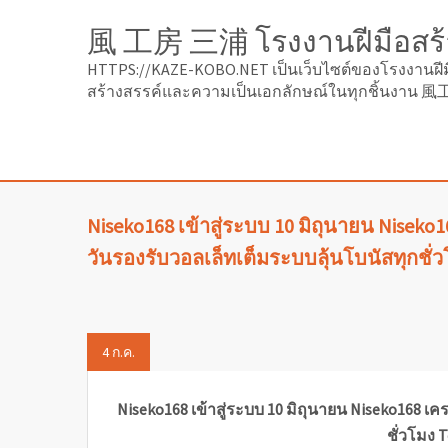
風 工房 三浦 โรงงานฝีมือสร้าง
HTTPS://KAZE-KOBO.NET เป็นเว็บไซต์ของโรงงานฝีม
สร้างสรรค์และความเป็นเอกลักษณ์ในทุกชิ้นงาน 
Niseko168 เข้าสู่ระบบ 10 มิถุนายน Niseko16
วันรองรับวอลเล็ทเต็มระบบลุ้นโบนัสทุกชั่
4
ก.ค.
Niseko168 เข้าสู่ระบบ 10 มิถุนายน Niseko168 เครดิตฟรี สนุกได้ทั้งวันรองรับวอลเล็ทเต็มระบบลุ้นโบนัสทุก
ชั่วโมง 