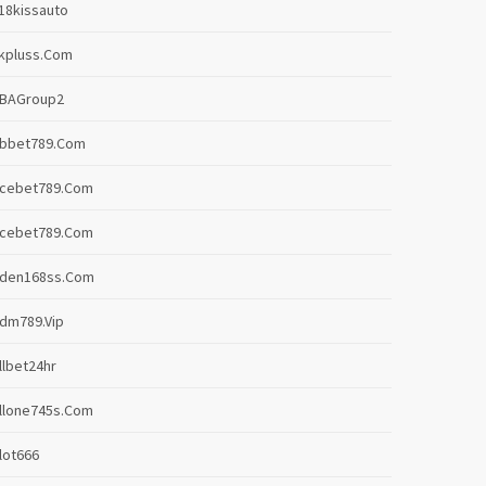
18kissauto
kpluss.com
BAGroup2
bbet789.com
cebet789.com
cebet789.com
den168ss.com
dm789.vip
llbet24hr
llone745s.com
lot666