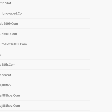
mb Slot
mbnovabet.com
sb9999.com
udi688.com
utoslot16888.com
v
a88th.com
accarat
aj88thb
aj88thbz.com
aj88thbz.com