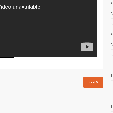
A
A
A
A
A
A
B
B
Next
B
B
B