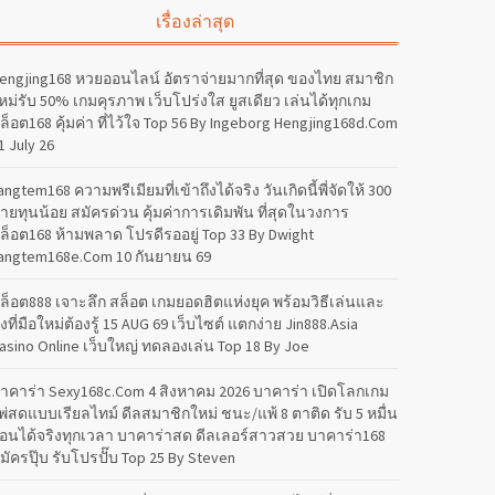
เรื่องล่าสุด
engjing168 หวยออนไลน์ อัตราจ่ายมากที่สุด ของไทย สมาชิก
หม่รับ 50% เกมคุรภาพ เว็บโปร่งใส ยูสเดียว เล่นได้ทุกเกม
ล็อต168 คุ้มค่า ที่ไว้ใจ Top 56 By Ingeborg Hengjing168d.com
1 July 26
angtem168 ความพรีเมียมที่เข้าถึงได้จริง วันเกิดนี้พี่จัดให้ 300
ายทุนน้อย สมัครด่วน คุ้มค่าการเดิมพัน ที่สุดในวงการ
ล็อต168 ห้ามพลาด โปรดีรออยู่ Top 33 By Dwight
angtem168e.com 10 กันยายน 69
ล็อต888 เจาะลึก สล็อต เกมยอดฮิตแห่งยุค พร้อมวิธีเล่นและ
ิ่งที่มือใหม่ต้องรู้ 15 AUG 69 เว็บไซต์ แตกง่าย Jin888.asia
asino Online เว็บใหญ่ ทดลองเล่น Top 18 By Joe
าคาร่า Sexy168c.com 4 สิงหาคม 2026 บาคาร่า เปิดโลกเกม
พ่สดแบบเรียลไทม์ ดีลสมาชิกใหม่ ชนะ/แพ้ 8 ตาติด รับ 5 หมื่น
อนได้จริงทุกเวลา บาคาร่าสด ดีลเลอร์สาวสวย บาคาร่า168
มัครปุ๊บ รับโปรปั๊บ Top 25 By Steven