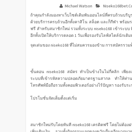
Michael Watson
Niseko168bet.
ถ้าคุณกำลังมองหาเว็บไซต์เดิมพันออนไลน์ที่ครบถ้วนบริ
ด้วยบริการครบถ้วนอีกทั้งคาสิโน สล็อต และก็กีฬา พร้อมระบ
ฟรี สำหรับสมาชิกใหม่ รวมทั้งระบบ niseko168 เข้าระบบ 
อีกทั้งเปิดให้บริการตลอด 1 วันเพื่อรองรับไลฟ์สไตล์นักเด
จุดเด่นของ niseko168 ที่ไม่สมควรมองข้าม
การสมัครรวมทั้
ขั้นตอน niseko168 สมัคร ทำเป็นข้างในไม่กี่คลิก เพียงแค
ระบบที่เข้ารหัสความปลอดภัยมาตรฐานสากล ทำให้ท่านมั
โทรศัพท์มือถือรวมทั้งคอมพิวเตอร์อย่างไร้ปัญหา รองรับระบ
โปรโมชั่นจัดเต็มตั้งแต่เริ่ม
สมาชิกใหม่รับโดยทันที niseko168 เครดิตฟรี โดยไม่ต้องฝา
เพิ่มเติมเงิน รวมทั้งกิจกรรมแจกของขวัญอื่นๆอีกมากมา