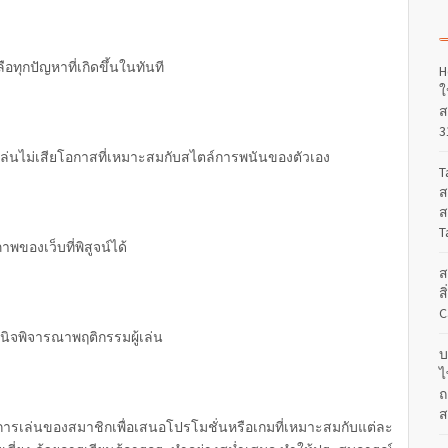
ทุกปัญหาที่เกิดขึ้นในทันที
H
ใ
ส
3
้เล่นไม่เสียโอกาสที่เหมาะสมกับสไตล์การพนันของตัวเอง
T
ส
ส
T
พของเว็บที่พิสูจน์ได้
ส
ส
C
พินิจพิจารณาพฤติกรรมผู้เล่น
บ
ไ
ถ
ส
รเล่นของสมาชิกเพื่อเสนอโปรโมชั่นหรือเกมที่เหมาะสมกับแต่ละ