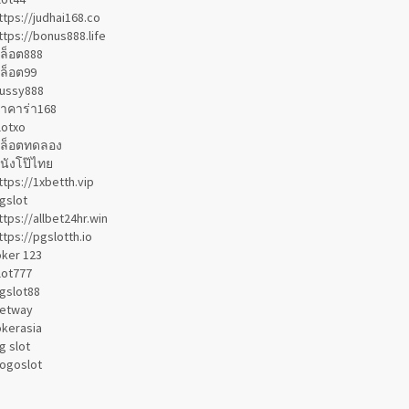
ttps://judhai168.co
ttps://bonus888.life
ล็อต888
ล็อต99
ussy888
าคาร่า168
lotxo
ล็อตทดลอง
นังโป๊ไทย
ttps://1xbetth.vip
gslot
ttps://allbet24hr.win
ttps://pgslotth.io
oker 123
lot777
gslot88
etway
okerasia
g slot
ogoslot