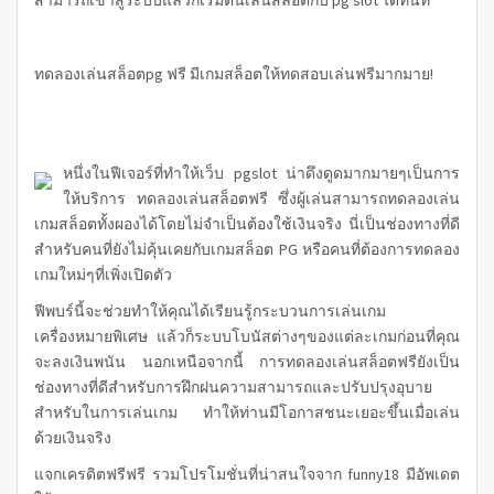
สามารถเข้าสู่ระบบแล้วก็เริ่มต้นเล่นสล็อตกับ pg slot ได้ทันที
ทดลองเล่นสล็อตpg ฟรี มีเกมสล็อตให้ทดสอบเล่นฟรีมากมาย!
หนึ่งในฟีเจอร์ที่ทำให้เว็บ pgslot น่าดึงดูดมากมายๆเป็นการ
ให้บริการ ทดลองเล่นสล็อตฟรี ซึ่งผู้เล่นสามารถทดลองเล่น
เกมสล็อตทั้งผองได้โดยไม่จำเป็นต้องใช้เงินจริง นี่เป็นช่องทางที่ดี
สำหรับคนที่ยังไม่คุ้นเคยกับเกมสล็อต PG หรือคนที่ต้องการทดลอง
เกมใหม่ๆที่เพิ่งเปิดตัว
ฟีพบร์นี้จะช่วยทำให้คุณได้เรียนรู้กระบวนการเล่นเกม
เครื่องหมายพิเศษ แล้วก็ระบบโบนัสต่างๆของแต่ละเกมก่อนที่คุณ
จะลงเงินพนัน นอกเหนือจากนี้ การทดลองเล่นสล็อตฟรียังเป็น
ช่องทางที่ดีสำหรับการฝึกฝนความสามารถและปรับปรุงอุบาย
สำหรับในการเล่นเกม ทำให้ท่านมีโอกาสชนะเยอะขึ้นเมื่อเล่น
ด้วยเงินจริง
แจกเครดิตฟรีฟรี รวมโปรโมชั่นที่น่าสนใจจาก funny18 มีอัพเดต