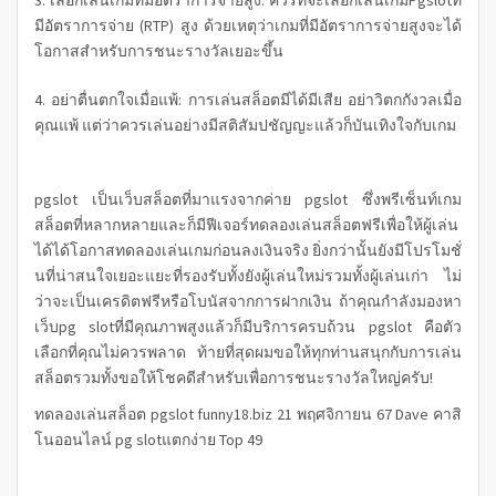
3. เลือกเล่นเกมที่มีอัตราการจ่ายสูง: ควรที่จะเลือกเล่นเกมPgslotที่
มีอัตราการจ่าย (RTP) สูง ด้วยเหตุว่าเกมที่มีอัตราการจ่ายสูงจะได้
โอกาสสำหรับการชนะรางวัลเยอะขึ้น
4. อย่าตื่นตกใจเมื่อแพ้: การเล่นสล็อตมีได้มีเสีย อย่าวิตกกังวลเมื่อ
คุณแพ้ แต่ว่าควรเล่นอย่างมีสติสัมปชัญญะแล้วก็บันเทิงใจกับเกม
pgslot เป็นเว็บสล็อตที่มาแรงจากค่าย pgslot ซึ่งพรีเซ็นท์เกม
สล็อตที่หลากหลายและก็มีฟีเจอร์ทดลองเล่นสล็อตฟรีเพื่อให้ผู้เล่น
ได้ได้โอกาสทดลองเล่นเกมก่อนลงเงินจริง ยิ่งกว่านั้นยังมีโปรโมชั่
นที่น่าสนใจเยอะแยะที่รองรับทั้งยังผู้เล่นใหม่รวมทั้งผู้เล่นเก่า ไม่
ว่าจะเป็นเครดิตฟรีหรือโบนัสจากการฝากเงิน ถ้าคุณกำลังมองหา
เว็บpg slotที่มีคุณภาพสูงแล้วก็มีบริการครบถ้วน pgslot คือตัว
เลือกที่คุณไม่ควรพลาด ท้ายที่สุดผมขอให้ทุกท่านสนุกกับการเล่น
สล็อตรวมทั้งขอให้โชคดีสำหรับเพื่อการชนะรางวัลใหญ่ครับ!
ทดลองเล่นสล็อต pgslot funny18.biz 21 พฤศจิกายน 67 Dave คาสิ
โนออนไลน์ pg slotแตกง่าย Top 49