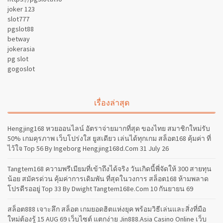
joker 123
slot777
pgslot88
betway
jokerasia
pg slot
gogoslot
เรื่องล่าสุด
Hengjing168 หวยออนไลน์ อัตราจ่ายมากที่สุด ของไทย สมาชิกใหม่รับ
50% เกมคุรภาพ เว็บโปร่งใส ยูสเดียว เล่นได้ทุกเกม สล็อต168 คุ้มค่า ที่
ไว้ใจ Top 56 By Ingeborg Hengjing168d.com 31 July 26
Tangtem168 ความพรีเมียมที่เข้าถึงได้จริง วันเกิดนี้พี่จัดให้ 300 สายทุน
น้อย สมัครด่วน คุ้มค่าการเดิมพัน ที่สุดในวงการ สล็อต168 ห้ามพลาด
โปรดีรออยู่ Top 33 By Dwight Tangtem168e.com 10 กันยายน 69
สล็อต888 เจาะลึก สล็อต เกมยอดฮิตแห่งยุค พร้อมวิธีเล่นและสิ่งที่มือ
ใหม่ต้องรู้ 15 AUG 69 เว็บไซต์ แตกง่าย Jin888.asia Casino Online เว็บ