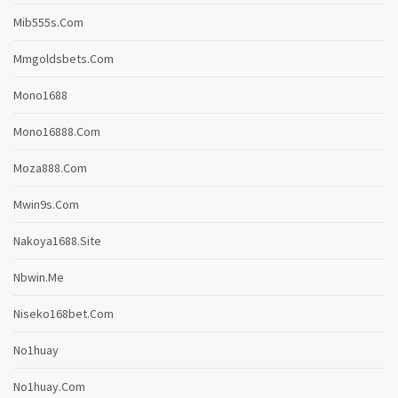
Mib555s.com
Mmgoldsbets.com
Mono1688
Mono16888.com
Moza888.com
Mwin9s.com
Nakoya1688.site
Nbwin.me
Niseko168bet.com
No1huay
No1huay.com