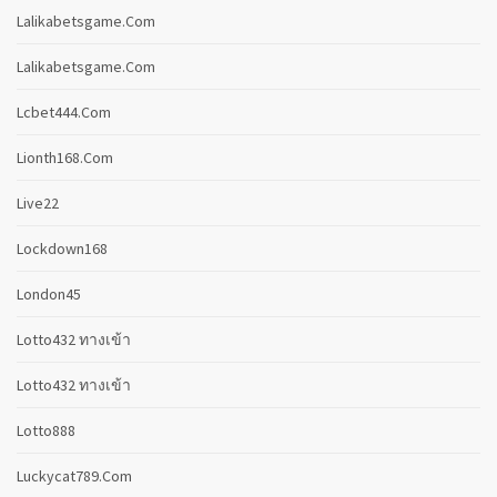
Lalikabetsgame.com
Lalikabetsgame.com
Lcbet444.com
Lionth168.com
Live22
Lockdown168
London45
Lotto432 ทางเข้า
Lotto432 ทางเข้า
Lotto888
Luckycat789.com