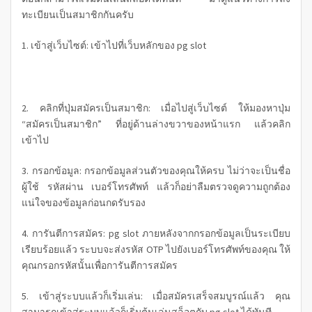
ทะเบียนเป็นสมาชิกกันครับ
1. เข้าสู่เว็บไซต์: เข้าไปที่เว็บหลักของ pg slot
2. คลิกที่ปุ่มสมัครเป็นสมาชิก: เมื่อไปสู่เว็บไซต์ ให้มองหาปุ่ม
“สมัครเป็นสมาชิก” ที่อยู่ด้านล่างขวาของหน้าแรก แล้วคลิก
เข้าไป
3. กรอกข้อมูล: กรอกข้อมูลส่วนตัวของคุณให้ครบ ไม่ว่าจะเป็นชื่อ
ผู้ใช้ รหัสผ่าน เบอร์โทรศัพท์ แล้วก็อย่าลืมตรวจดูความถูกต้อง
แน่ใจของข้อมูลก่อนกดรับรอง
4. การันตีการสมัคร:
pg slot
ภายหลังจากกรอกข้อมูลเป็นระเบียบ
เรียบร้อยแล้ว ระบบจะส่งรหัส OTP ไปยังเบอร์โทรศัพท์ของคุณ ให้
คุณกรอกรหัสนั้นเพื่อการันตีการสมัคร
5. เข้าสู่ระบบแล้วก็เริ่มเล่น: เมื่อสมัครเสร็จสมบูรณ์แล้ว คุณ