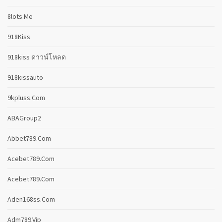
8lots.me
918Kiss
918kiss ดาวน์โหลด
918kissauto
9kpluss.com
ABAGroup2
Abbet789.com
Acebet789.com
Acebet789.com
Aden168ss.com
Adm789.vip