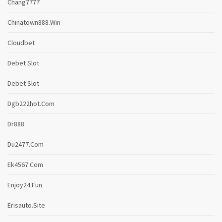
Chang7777
Chinatown888.win
Cloudbet
Debet Slot
Debet Slot
Dgb222hot.com
Dr888
Du2477.com
Ek4567.com
Enjoy24.fun
Erisauto.site