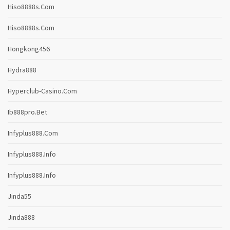
Hiso8888s.com
Hiso8888s.com
Hongkong456
Hydra888
Hyperclub-Casino.com
Ib888pro.bet
Infyplus888.com
Infyplus888.info
Infyplus888.info
Jinda55
Jinda888