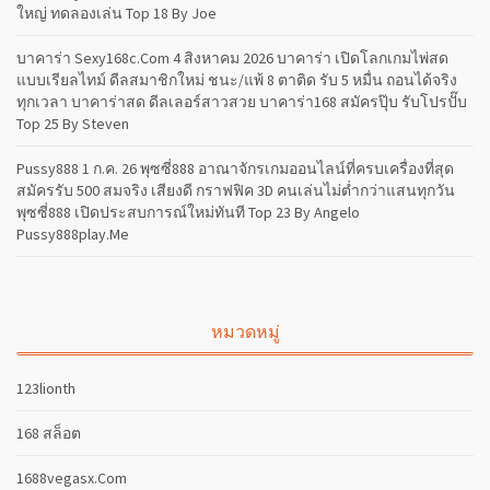
ใหญ่ ทดลองเล่น Top 18 By Joe
บาคาร่า Sexy168c.com 4 สิงหาคม 2026 บาคาร่า เปิดโลกเกมไพ่สด
แบบเรียลไทม์ ดีลสมาชิกใหม่ ชนะ/แพ้ 8 ตาติด รับ 5 หมื่น ถอนได้จริง
ทุกเวลา บาคาร่าสด ดีลเลอร์สาวสวย บาคาร่า168 สมัครปุ๊บ รับโปรปั๊บ
Top 25 By Steven
Pussy888 1 ก.ค. 26 พุซซี่888 อาณาจักรเกมออนไลน์ที่ครบเครื่องที่สุด
สมัครรับ 500 สมจริง เสียงดี กราฟฟิค 3D คนเล่นไม่ต่ำกว่าแสนทุกวัน
พุซซี่888 เปิดประสบการณ์ใหม่ทันที Top 23 By Angelo
Pussy888play.me
หมวดหมู่
123lionth
168 สล็อต
1688vegasx.com