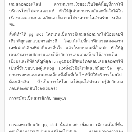
เกมสล็อตออนไลน์ ความน่าสนใจของเว็บไซต์นี้อยู่ที่การให้
บริการโดยไม่ผ่านเอเย่นต์ ทำให้ผู้เล่นสามารถมั่นอกมั่นใจได้ใน
เรื่องของความปลอดภัยและก็ความโปร่งสบายใสสำหรับการเดิม
พัน
สิ่งที่ทำให้ pg slot โดดเด่นเป็นการมีเกมสล็อตมากไม่น้อยเลยที
เดียวที่ถูกออกแบบมาอย่างดี โดยเน้นไปที่กราฟิกสวยสดงดงาม
เอฟเฟกต์เสียงที่น่าตื่นตาตื่นใจ แล้วก็ระบบเกมที่ล้ำสมัย ทำให้ผู้
เล่นสามารถเบิกบานและก็ท้ากับการเล่นเกมสล็อตได้อย่างเต็ม
เปี่ยม และก็ที่สำคัญที่สุด funny18 ยังมีฟีพบร์ทดสอบเล่นสล็อตฟรีที่
เป็นที่ชื่นชอบของผู้เล่นpg slotทั้งยังมือใหม่และก็มืออาชีพ คุณ
สามารถทดลองเล่นเกมสล็อตทั้งสิ้นที่เว็บไซต์นี้มีให้บริการโดยไม่
ต้องเสียเงิน ซึ่งเป็นการให้โอกาสให้คุณได้ทำความรู้จักกับเกม
ก่อนที่จะตัดสินใจลงเงินจริง
การสมัครเป็นสมาชิกกับ funny18
การลงทะเบียนกับ pg slot นั้นง่ายอย่างยิ่งมาก เพียงแค่ไม่กี่ขั้น
ตอนก็สามารถเริ่มต้นเล่นสล็อตได้ทันที มาดูแนวทางการลง