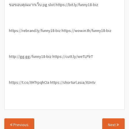
ขอขอบคุณมากเว็บ
pg slot
https://bit.ly/funny18-biz
https://rebrand.ly/funny18-biz
https://wow.in.th/funny18-biz
http://gg.gg/funny18-biz
https://cutt.ly/weTLPlrT
https://t.co/XHTrpqhCIa
https://shorturl.asia/XUntv
Previous
Next