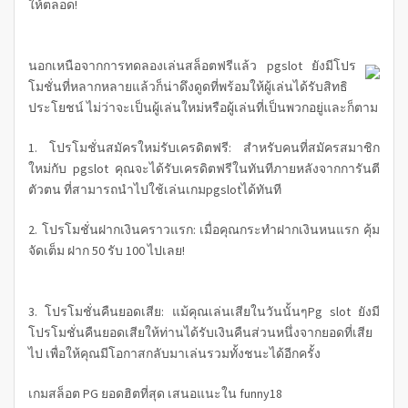
ให้ตลอด!
นอกเหนือจากการทดลองเล่นสล็อตฟรีแล้ว
pgslot
ยังมีโปร
โมชั่นที่หลากหลายแล้วก็น่าดึงดูดที่พร้อมให้ผู้เล่นได้รับสิทธิ
ประโยชน์ ไม่ว่าจะเป็นผู้เล่นใหม่หรือผู้เล่นที่เป็นพวกอยู่และก็ตาม
1. โปรโมชั่นสมัครใหม่รับเครดิตฟรี: สำหรับคนที่สมัครสมาชิก
ใหม่กับ pgslot คุณจะได้รับเครดิตฟรีในทันทีภายหลังจากการันตี
ตัวตน ที่สามารถนำไปใช้เล่นเกมpgslotได้ทันที
2. โปรโมชั่นฝากเงินคราวแรก: เมื่อคุณกระทำฝากเงินหนแรก คุ้ม
จัดเต็ม ฝาก 50 รับ 100 ไปเลย!
3. โปรโมชั่นคืนยอดเสีย: แม้คุณเล่นเสียในวันนั้นๆPg slot ยังมี
โปรโมชั่นคืนยอดเสียให้ท่านได้รับเงินคืนส่วนหนึ่งจากยอดที่เสีย
ไป เพื่อให้คุณมีโอกาสกลับมาเล่นรวมทั้งชนะได้อีกครั้ง
เกมสล็อต PG ยอดฮิตที่สุด เสนอแนะใน funny18