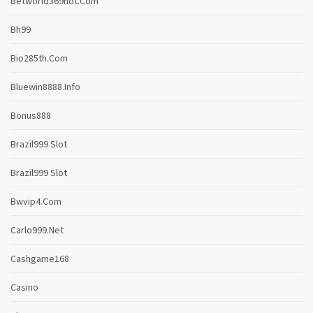
Betworld369hot.com
Bh99
Bio285th.com
Bluewin8888.info
Bonus888
Brazil999 Slot
Brazil999 Slot
Bwvip4.com
Carlo999.net
Cashgame168
Casino