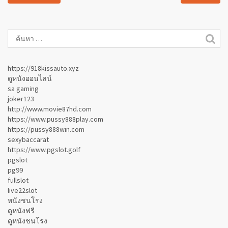
https://918kissauto.xyz
ดูหนังออนไลน์
sa gaming
joker123
http://www.movie87hd.com
https://www.pussy888play.com
https://pussy888win.com
sexybaccarat
https://www.pgslot.golf
pgslot
pg99
fullslot
live22slot
หนังชนโรง
ดูหนังฟรี
ดูหนังชนโรง