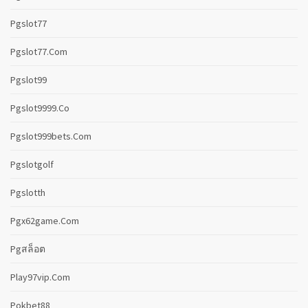
Pgslot77
Pgslot77.com
Pgslot99
Pgslot9999.co
Pgslot999bets.com
Pgslotgolf
Pgslotth
Pgx62game.com
Pgสล็อต
Play97vip.com
Pokbet88