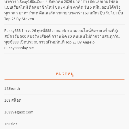
บาคาร่า Sexy168c.com 4 สิงหาคม 2026 บาคาร่า เปิดโลกเกมไพ่สด
แบบเรียลไทม์ ดีลสมาชิกใหม่ ชนะ/แพ้ 8 ตาติด รับ 5 หมื่น ถอนได้จริง
ทุกเวลา บาคาร่าสด ดีลเลอร์สาวสวย บาคาร่า168 สมัครปุ๊บ รับโปรปั๊บ
Top 25 By Steven
Pussy888 1 ก.ค. 26 พุซซี่888 อาณาจักรเกมออนไลน์ที่ครบเครื่องที่สุด
สมัครรับ 500 สมจริง เสียงดี กราฟฟิค 3D คนเล่นไม่ต่ำกว่าแสนทุกวัน
พุซซี่888 เปิดประสบการณ์ใหม่ทันที Top 23 By Angelo
Pussy888play.me
หมวดหมู่
123lionth
168 สล็อต
1688vegasx.com
168slot