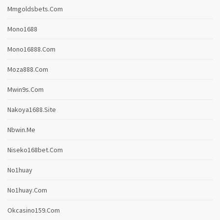
Mmgoldsbets.com
Mono1688
Mono16888.com
Moza888.com
Mwin9s.com
Nakoya1688.site
Nbwin.me
Niseko168bet.com
No1huay
No1huay.com
Okcasino159.com