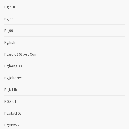
Pg718
Pg77
Pg99
Pgfish
Pggold168bet.com
Pgheng99
Pgjoker69
Pgk44b
PGSlot
Pgslot168
Pgslot77