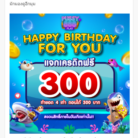
มักมองดูอีกมุม