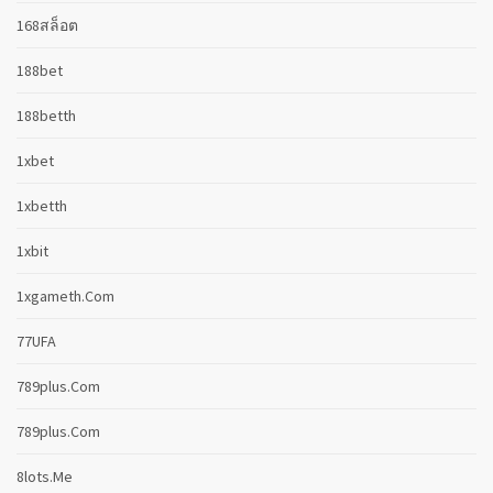
168สล็อต
188bet
188betth
1xbet
1xbetth
1xbit
1xgameth.com
77UFA
789plus.com
789plus.com
8lots.me