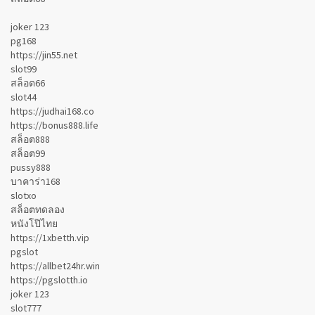
joker 123
pg168
https://jin55.net
slot99
สล็อต66
slot44
https://judhai168.co
https://bonus888.life
สล็อต888
สล็อต99
pussy888
บาคาร่า168
slotxo
สล็อตทดลอง
หนังโป๊ไทย
https://1xbetth.vip
pgslot
https://allbet24hr.win
https://pgslotth.io
joker 123
slot777