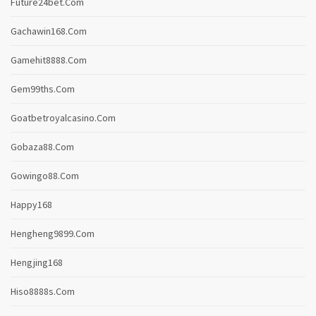
Future24bet.com
Gachawin168.com
Gamehit8888.com
Gem99ths.com
Goatbetroyalcasino.com
Gobaza88.com
Gowingo88.com
Happy168
Hengheng9899.com
Hengjing168
Hiso8888s.com