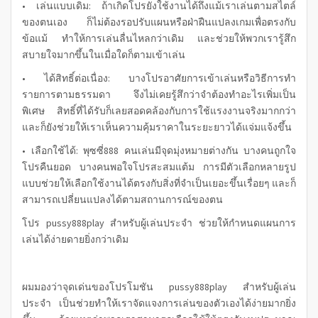
• เล่นแบบเดิม: ถ้าเกิดโปรยังใช้งานได้ถึงแม้เราเล่นตามสไตล์
ของตนเอง ก็ไม่ต้องรอปรับแผนหรือฝ่าฝืนแปลงเกมเพื่อตรงกับ
ข้อแม้ ทำให้การเล่นลื่นไหลกว่าเดิม และช่วยให้พวกเรารู้สึก
สบายใจมากขึ้นในเมื่อใดก็ตามเข้าเล่น
• ได้สิทธิ์ต่อเนื่อง: บางโปรอาศัยการเข้าเล่นหรือวิธีการทำ
รายการตามธรรมดา จึงไม่เคยรู้สึกว่าจำต้องทำอะไรเพิ่มเป็น
พิเศษ สิทธิ์ที่ได้รับก็เลยสอดคล้องกับการใช้แรงงานจริงมากกว่า
และก็ยังช่วยให้เราเห็นความคุ้มราคาในระยะยาวได้แจ่มแจ้งขึ้น
• เลือกใช้ได้:
พุซซี่888
คนเล่นมีจุดมุ่งหมายต่างกัน บางคนถูกใจ
โปรคืนยอด บางคนพอใจโปรสะสมแต้ม การมีตัวเลือกหลายรูป
แบบช่วยให้เลือกใช้งานได้ตรงกับสิ่งที่จำเป็นเยอะขึ้นเรื่อยๆ และก็
สามารถเปลี่ยนแปลงได้ตามสถานการณ์ของตน
โปร pussy888play สำหรับผู้เล่นประจำ ช่วยให้กำหนดแผนการ
เล่นได้ง่ายดายยิ่งกว่าเดิม
ผมมองว่าจุดเด่นของโปรโมชัน pussy888play สำหรับผู้เล่น
ประจำ เป็นช่วยทำให้เราจัดแจงการเล่นของตัวเองได้ง่ายมากยิ่ง