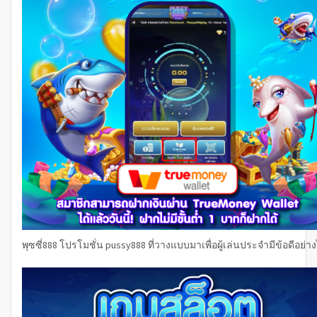
พุซซี่888
โปรโมชั่น pussy888 ที่วางแบบมาเพื่อผู้เล่นประจำมีข้อดีอย่า