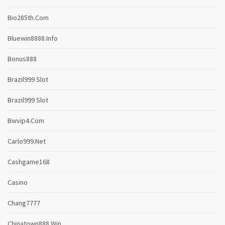
Bio285th.com
Bluewin8888.info
Bonus888
Brazil999 Slot
Brazil999 Slot
Bwvip4.com
Carlo999.net
Cashgame168
Casino
Chang7777
Chinatown888.win