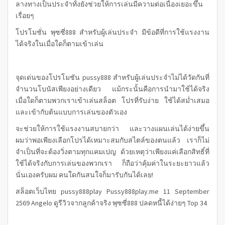
ลางทางเป็นประจำทั้งยังช่วยให้การเล่นมีความต่อเนื่องเยอะขึ้น
เรื่อยๆ
โปรโมชั่น พุซซี่888 สำหรับผู้เล่นประจำ มีข้อดีที่การใช้แรงงาน
ได้จริงในเมื่อใดก็ตามเข้าเล่น
จุดเด่นของโปรโมชัน pussy888 สำหรับผู้เล่นประจำไม่ได้วัดกันที่
จำนวนโบนัสเพียงอย่างเดียว แม้กระนั้นคือการนำมาใช้ได้จริง
เมื่อใดก็ตามพวกเราเข้าเล่นสล็อต โปรที่รับง่าย ใช้ได้สม่ำเสมอ
และเข้ากับต้นแบบการเล่นของตัวเอง
จะช่วยให้การใช้แรงงานสบายกว่า และวางแผนเล่นได้ง่ายขึ้น
ผมว่าพอเพียงเลือกโปรได้เหมาะสมกับสไตล์ของตนแล้ว เราก็ไม่
จำเป็นที่จะต้องวิ่งตามทุกแคมเปญ ด้วยเหตุว่าเพียงแค่เลือกสิทธิ์ที่
ใช้ได้จริงกับการเล่นของพวกเรา ก็ถือว่าคุ้มค่าในระยะยาวแล้ว
นั่นเองครับผม คนใดกันสนใจก็มารับกันได้เลย!
สล็อตเว็บไทย pussy888play Pussy888play.me 11 September
2569 Angelo ดูรีวิวจากลูกค้าจริง พุซซี่888 ปลดหนี้ได้ง่ายๆ Top 34