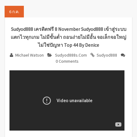
6
ก.ค.
Sudyod888 เครดิตฟรี 8 November Sudyod888 เข้าสู่ระบบ
แตกไวทุกเกม ไม่มีขั้นต่ำ ถอนง่ายไม่มีอั้น จอเล็กจอใหญ่
ไม่ใช่ปัญหา Top 44 By Denice
Michael Watson
Sudyod888s.com
Sudyod888
0 Comments