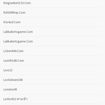
Kingxxxbet123.com
Kitti999vip.com
Ktv4sd.com
Lalikabetsgame.com
Lalikabetsgame.com
Lcbet444.com
Lionth168.com
Live22
Lockdown168
London45
Lotto432 ทางเข้า