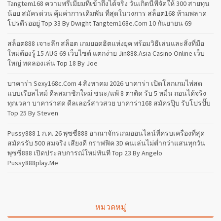
Tangtem168 ความพรีเมียมที่เข้าถึงได้จริง วันเกิดนี้พี่จัดให้ 300 สายทุน
น้อย สมัครด่วน คุ้มค่าการเดิมพัน ที่สุดในวงการ สล็อต168 ห้ามพลาด
โปรดีรออยู่ Top 33 By Dwight Tangtem168e.com 10 กันยายน 69
สล็อต888 เจาะลึก สล็อต เกมยอดฮิตแห่งยุค พร้อมวิธีเล่นและสิ่งที่มือ
ใหม่ต้องรู้ 15 AUG 69 เว็บไซต์ แตกง่าย Jin888.asia Casino Online เว็บ
ใหญ่ ทดลองเล่น Top 18 By Joe
บาคาร่า Sexy168c.com 4 สิงหาคม 2026 บาคาร่า เปิดโลกเกมไพ่สด
แบบเรียลไทม์ ดีลสมาชิกใหม่ ชนะ/แพ้ 8 ตาติด รับ 5 หมื่น ถอนได้จริง
ทุกเวลา บาคาร่าสด ดีลเลอร์สาวสวย บาคาร่า168 สมัครปุ๊บ รับโปรปั๊บ
Top 25 By Steven
Pussy888 1 ก.ค. 26 พุซซี่888 อาณาจักรเกมออนไลน์ที่ครบเครื่องที่สุด
สมัครรับ 500 สมจริง เสียงดี กราฟฟิค 3D คนเล่นไม่ต่ำกว่าแสนทุกวัน
พุซซี่888 เปิดประสบการณ์ใหม่ทันที Top 23 By Angelo
Pussy888play.me
หมวดหมู่