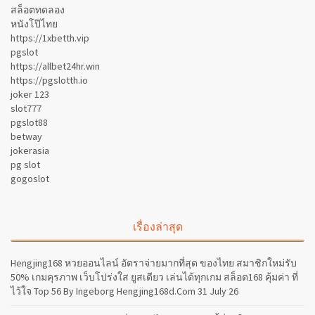
สล็อตทดลอง
หนังโป๊ไทย
https://1xbetth.vip
pgslot
https://allbet24hr.win
https://pgslotth.io
joker 123
slot777
pgslot88
betway
jokerasia
pg slot
gogoslot
เรื่องล่าสุด
Hengjing168 หวยออนไลน์ อัตราจ่ายมากที่สุด ของไทย สมาชิกใหม่รับ
50% เกมคุรภาพ เว็บโปร่งใส ยูสเดียว เล่นได้ทุกเกม สล็อต168 คุ้มค่า ที่
ไว้ใจ Top 56 By Ingeborg Hengjing168d.com 31 July 26