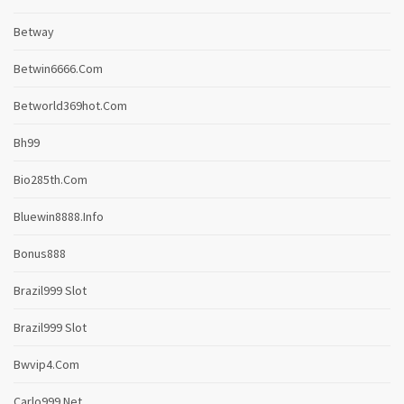
Betway
Betwin6666.com
Betworld369hot.com
Bh99
Bio285th.com
Bluewin8888.info
Bonus888
Brazil999 Slot
Brazil999 Slot
Bwvip4.com
Carlo999.net