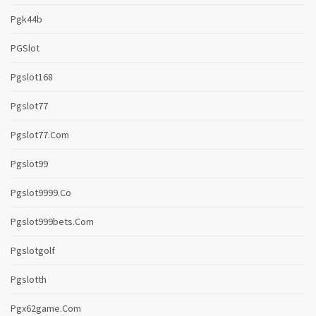
Pgk44b
PGSlot
Pgslot168
Pgslot77
Pgslot77.com
Pgslot99
Pgslot9999.co
Pgslot999bets.com
Pgslotgolf
Pgslotth
Pgx62game.com