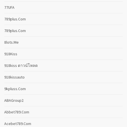
77UFA
789plus.com
789plus.com
8lots.me
918Kiss
918kiss ดาวน์โหลด
918kissauto
9kpluss.com
ABAGroup2
Abbet789.com
Acebet789.com