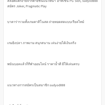
สล็อตแตกง่ายจากค่ายชั้นแนวหน้า อาทิเช่น PG Slot,
sudyod888
สมัคร
Joker, Pragmatic Play
บาคาร่ารวมทั้งเกมคาสิโนสด ถ่ายทอดสดแบบเรียลไทม์
เกมยิงปลา ภาพงาม สนุกสนาน เล่นง่ายได้เงินจริง
พนันบอลแล้วก็กีฬาออนไลน์ ราคาน้ำดี มีให้เล่นครบ
แนวทางการสมัครเป็นสมาชิก sudyod888