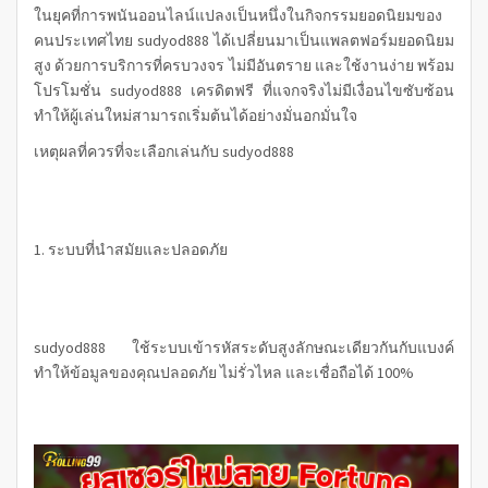
ในยุคที่การพนันออนไลน์แปลงเป็นหนึ่งในกิจกรรมยอดนิยมของ
คนประเทศไทย sudyod888 ได้เปลี่ยนมาเป็นแพลตฟอร์มยอดนิยม
สูง ด้วยการบริการที่ครบวงจร ไม่มีอันตราย และใช้งานง่าย พร้อม
โปรโมชั่น sudyod888 เครดิตฟรี ที่แจกจริงไม่มีเงื่อนไขซับซ้อน
ทำให้ผู้เล่นใหม่สามารถเริ่มต้นได้อย่างมั่นอกมั่นใจ
เหตุผลที่ควรที่จะเลือกเล่นกับ sudyod888
1. ระบบที่นำสมัยและปลอดภัย
sudyod888 ใช้ระบบเข้ารหัสระดับสูงลักษณะเดียวกันกับแบงค์
ทำให้ข้อมูลของคุณปลอดภัย ไม่รั่วไหล และเชื่อถือได้ 100%