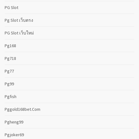
PG Slot
Pg Slot เว็บตรง
PG Slot เว็บใหม่
Pg168
Pg718
Pg77
Pg99
Pgfish
Pggold168bet.com
Pgheng99
Pgjoker69