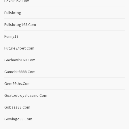
Fox689ok.com
Fullslotpg
Fullslotpg168.com
Funny18
Future24bet.com
Gachawin168.com
Gamehit8888.com
Gem99ths.com
Goatbetroyalcasino.com
Gobaza88.com
Gowingo88.com