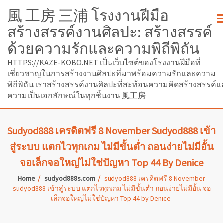
風 工房 三浦 โรงงานฝีมือ
สร้างสรรค์งานศิลปะ: สร้างสรรค์
ด้วยความรักและความพิถีพิถัน
HTTPS://KAZE-KOBO.NET เป็นเว็บไซต์ของโรงงานฝีมือที่
เชี่ยวชาญในการสร้างงานศิลปะที่มาพร้อมความรักและความ
พิถีพิถัน เราสร้างสรรค์งานศิลปะที่สะท้อนความคิดสร้างสรรค์
ความเป็นเอกลักษณ์ในทุกชิ้นงาน 風工房
Sudyod888 เครดิตฟรี 8 November Sudyod888 เข้า
สู่ระบบ แตกไวทุกเกม ไม่มีขั้นต่ำ ถอนง่ายไม่มีอั้น
จอเล็กจอใหญ่ไม่ใช่ปัญหา Top 44 By Denice
Home
sudyod888s.com
sudyod888 เครดิตฟรี 8 November
sudyod888 เข้าสู่ระบบ แตกไวทุกเกม ไม่มีขั้นต่ำ ถอนง่ายไม่มีอั้น จอ
เล็กจอใหญ่ไม่ใช่ปัญหา Top 44 by Denice