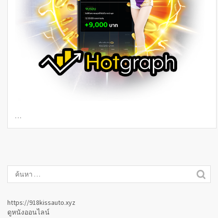
…
https://918kissauto.xyz
ดูหนังออนไลน์