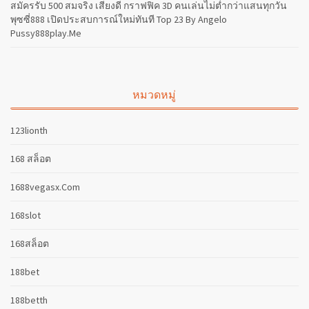
สมัครรับ 500 สมจริง เสียงดี กราฟฟิค 3D คนเล่นไม่ต่ำกว่าแสนทุกวัน
พุซซี่888 เปิดประสบการณ์ใหม่ทันที Top 23 By Angelo
Pussy888play.me
หมวดหมู่
123lionth
168 สล็อต
1688vegasx.com
168slot
168สล็อต
188bet
188betth