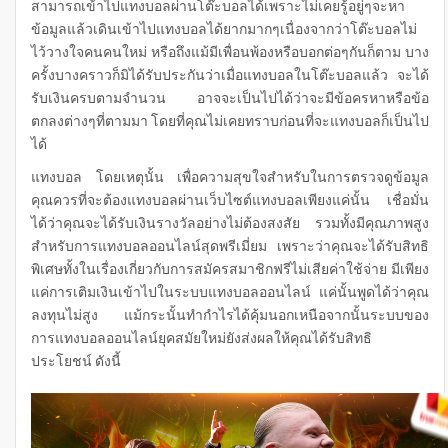
สามารถเข้าไปแทงบอลผ่านโต๊ะบอลได้เพราะไม่เคยรู้อยู่ๆจะหา
ข้อมูลแล้วเดินเข้าไปแทงบอลได้ยากมากๆเนื่องจากว่าโต๊ะบอลไม่
ไว้วางใจคนคนใหม่ หรือถึงแม้มีเพื่อนพ้องหรือบอกต่อๆกันก็ตาม บาง
ครั้งบางคราวก็มิได้รับประกันว่าเมื่อแทงบอลในโต๊ะบอลแล้ว จะได้
รับเงินครบตามจำนวน อาจจะเป็นไปได้ว่าจะมีข้อครหาหรือข้อ
ตกลงต่างๆที่ตามมา โดยที่คุณไม่เคยทราบก่อนที่จะแทงบอลก็เป็นไป
ได้
แทงบอล โดยเหตุนั้น เพื่อความสุขใจสำหรับในการตรวจดูข้อมูล
คุณควรที่จะต้องแทงบอลผ่านเว็บไซต์แทงบอลเพียงแค่นั้น เชื่อมั่น
ได้ว่าคุณจะได้รับเงินรางวัลอย่างไม่ต้องสงสัย รวมทั้งมีคุณภาพสูง
สำหรับการแทงบอลออนไลน์สุดพรีเมี่ยม เพราะว่าคุณจะได้รับสิทธิ
พิเศษทั้งในเรื่องเกี่ยวกับการสมัครสมาชิกฟรีไม่เสียค่าใช้จ่าย มีเพียง
แค่การเติมเงินเข้าไปในระบบแทงบอลออนไลน์ แค่นั้นพูดได้ว่าคุณ
ลงทุนไม่สูง แม้กระนั้นทำกำไรได้คุ้มนอกเหนือจากนั้นระบบของ
การแทงบอลออนไลน์ยุคสมัยใหม่ยังส่งผลให้คุณได้รับสิทธิ
ประโยชน์ ดังนี้