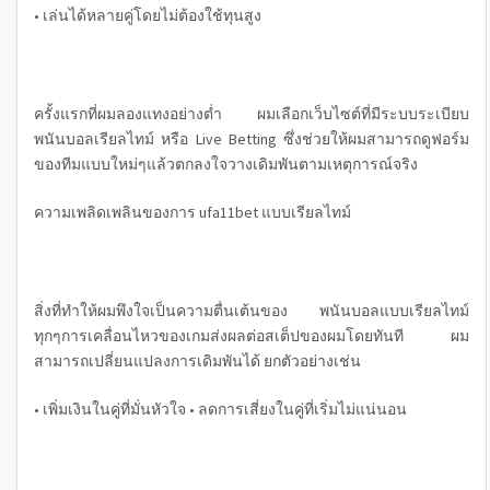
• เล่นได้หลายคู่โดยไม่ต้องใช้ทุนสูง
ครั้งแรกที่ผมลองแทงอย่างต่ำ ผมเลือกเว็บไซต์ที่มีระบบระเบียบ
พนันบอลเรียลไทม์ หรือ Live Betting ซึ่งช่วยให้ผมสามารถดูฟอร์ม
ของทีมแบบใหม่ๆแล้วตกลงใจวางเดิมพันตามเหตุการณ์จริง
ความเพลิดเพลินของการ ufa11bet แบบเรียลไทม์
สิ่งที่ทำให้ผมพึงใจเป็นความตื่นเต้นของ พนันบอลแบบเรียลไทม์
ทุกๆการเคลื่อนไหวของเกมส่งผลต่อสเต็ปของผมโดยทันที ผม
สามารถเปลี่ยนแปลงการเดิมพันได้ ยกตัวอย่างเช่น
• เพิ่มเงินในคู่ที่มั่นหัวใจ
• ลดการเสี่ยงในคู่ที่เริ่มไม่แน่นอน