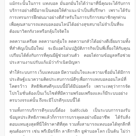
แม้กระนั้นในการ แทงบอล มั่นอกมั่นใจได้ว่ามาที่นี่คุณจะได้รับการ
บริการอย่างดีมีอาจเป็นคอยให้คำแนะนำเป็นที่ปรึกษา เพราะได้รับ
การเทรนการฝึกฝนมาอย่างดีสำหรับในการบริการสมาชิกทุกท่าน
เพื่อคุณสามารถแทงบอลออนไลน์ได้อย่างสุขสบายไม่จำเป็นที่จะ
ต้องมาวิตกกังวลหรือกลุ้มใจจิตใจ
ลดความเครียด ลดความกลุ้มใจ ลดความกลัวได้อย่างดีเยี่ยมรวมทั้ง
ที่สำคัญเป็นมือใหม่ จะมีแอดไม่นปฏิบัติภารกิจเป็นพี่เลี้ยงให้กับคุณ
เปรียบได้ดั่งกับการที่คุณมีผู้ช่วยส่วนตัว คอยไต่ถามข้อมูลหรือช่วย
ประสานงานปรับแก้แม้ว่ากำเนิดปัญหา
ทำให้ระบบการ เว็บแทงบอล มีความมั่นใจและความเชื่อมั่นได้มีการ
ประดิษฐ์แนวความคิดประสบการณ์ดีๆเพื่อการแทงบอลออนไลน์ที่
โคตรว้าว สิทธิพิเศษดีๆแบบนี้มิได้มีบ่อยครั้ง เพราะเหตุว่าการจัด
โปรโมชั่นต้องเป็นเว็บไซต์ที่มีความพร้อมเพรียงและก็มีระบบอย่าง
ครบวงจรแค่นั้น ถึงจะมีโปรดีๆแบบนี้ได้
รวมทั้งการบริการดีๆแบบนี้ต้อง ballfcclub เป็นระบบการรองรับ
ข้อมูลประสิทธิภาพแล้วก็การการบรรลุผลอย่างมืออาชีพ ได้รับสิ่ง
ตอบแทนสูงสุดที่นี่ให้ราคาดีที่สุด รวมทั้งสามารถแทงบอลได้ทุกลีกที่
คุณต้องการ เช่น พรีเมียร์ลีก ลาลีกาลีก ยูฟ่าบอลโลก เป็นต้น ไม่ว่า