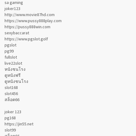
sa gaming
joker123
http://www.movie87hd.com
https://www.pussy888play.com
https://pussy888win.com
sexybaccarat
https://www.pgslot.golf
pgslot
pg99
fullslot
live22slot
หนังชนโรง
ดูหนังฟรี
ดูหนังชนโรง
slot168
slot456
สล็อต66
joker 123
pg168
https://jin55.net
slot99
สล็อต66