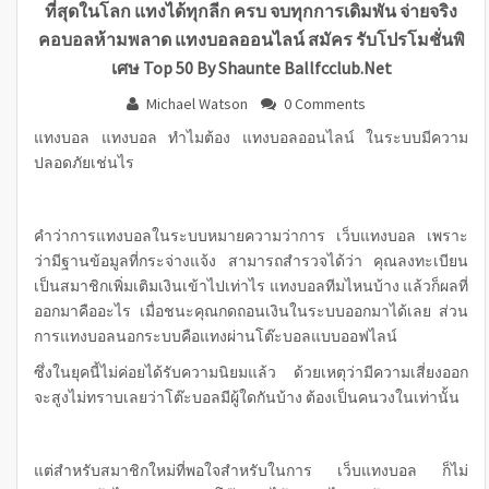
ที่สุดในโลก แทงได้ทุกลีก ครบ จบทุกการเดิมพัน จ่ายจริง
คอบอลห้ามพลาด แทงบอลออนไลน์ สมัคร รับโปรโมชั่นพิ
เศษ Top 50 By Shaunte Ballfcclub.net
Michael Watson
0 Comments
แทงบอล
แทงบอล
ทำไมต้อง แทงบอลออนไลน์ ในระบบมีความ
ปลอดภัยเช่นไร
คำว่าการแทงบอลในระบบหมายความว่าการ เว็บแทงบอล เพราะ
ว่ามีฐานข้อมูลที่กระจ่างแจ้ง สามารถสำรวจได้ว่า คุณลงทะเบียน
เป็นสมาชิกเพิ่มเติมเงินเข้าไปเท่าไร แทงบอลทีมไหนบ้าง แล้วก็ผลที่
ออกมาคืออะไร เมื่อชนะคุณกดถอนเงินในระบบออกมาได้เลย ส่วน
การแทงบอลนอกระบบคือแทงผ่านโต๊ะบอลแบบออฟไลน์
ซึ่งในยุคนี้ไม่ค่อยได้รับความนิยมแล้ว ด้วยเหตุว่ามีความเสี่ยงออก
จะสูงไม่ทราบเลยว่าโต๊ะบอลมีผู้ใดกันบ้าง ต้องเป็นคนวงในเท่านั้น
แต่สำหรับสมาชิกใหม่ที่พอใจสำหรับในการ เว็บแทงบอล ก็ไม่