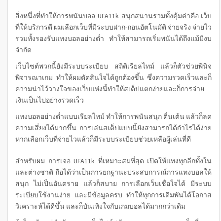
สิ่งหนึ่งที่ทำให้การพนันบอล UFA11k สนุกสนานรวมทั้งคุ้มค่าคือ เว็บ
ที่ให้บริการดี ผมเลือกเว็บที่มีระบบฝาก-ถอนอัตโนมัติ จ่ายจริง จ่ายไว
รวมทั้งรองรับแทงบอลอย่างต่ำ ทำให้สามารถเริ่มพนันได้ถึงแม้มีงบ
จำกัด
เว็บไซต์พวกนี้ยังมีระบบระเบียบ สถิติเรียลไทม์ แล้วก็ตัวช่วยพินิจ
พิจารณาเกม ทำให้ผมตัดสินใจได้ถูกต้องขึ้น ซึ่งความรวดเร็วและก็
ความน่าไว้วางใจของเว็บแห่งนี้ทำให้สเต็ปแตกง่ายและก็การจ่าย
เงินเป็นไปอย่างรวดเร็ว
แทงบอลอย่างต่ำแบบเรียลไทม์ ทำให้การพนันสนุก ตื่นเต้น แล้วก็ลด
ความเสี่ยงได้มากขึ้น การเล่นสเต็ปแบบนี้ยังสามารถได้กำไรได้ง่าย
หากเลือกเว็บที่จ่ายไวแล้วก็มีระบบระเบียบช่วยเหลือผู้เล่นที่ดี
สำหรับผม การเจอ UFA11k ที่เหมาะสมที่สุด เปิดให้แทงทุกลีกทั้งใน
และต่างชาติ ถือได้ว่าเป็นการยกฐานะประสบการณ์การแทงบอลให้
สนุก ไม่เป็นอันตราย แล้วก็สบาย การเลือกเว็บเชื่อใจได้ มีระบบ
ระเบียบใช้งานง่าย และมีข้อมูลครบ ทำให้ทุกการเดิมพันได้โอกาส
วิเคราะห์ได้ดีขึ้น และก็บันเทิงใจกับเกมบอลได้มากกว่าเดิม