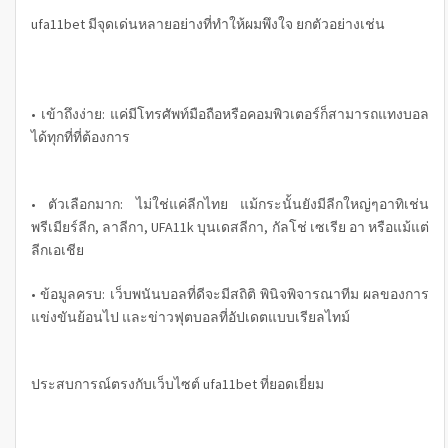
ufa11bet
มีจุดเด่นหลายอย่างที่ทำให้ผมพึงใจ ยกตัวอย่างเช่น
• เข้าถึงง่าย: แค่มีโทรศัพท์มือถือหรือคอมพิวเตอร์ก็สามารถแทงบอล
ได้ทุกที่ที่ต้องการ
• ตัวเลือกมาก: ไม่ใช่แค่ลีกไทย แม้กระนั้นยังมีลีกใหญ่ๆอาทิเช่น
พรีเมียร์ลีก, ลาลีกา,
UFA11k
บุนเดสลีกา, กัลโช่ เซเรีย อา หรือแม้แต่
ลีกเอเชีย
• ข้อมูลครบ: เว็บพนันบอลที่ดีจะมีสถิติ พินิจพิจารณาทีม ผลของการ
แข่งขันย้อนไป และข่าวฟุตบอลที่อัปเดตแบบเรียลไทม์
ประสบการณ์ตรงกับเว็บไซต์ ufa11bet ที่ยอดเยี่ยม