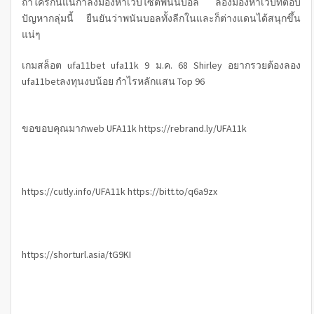
ถ้าใครกันแน่กำลังมองหาเว็บไซต์พนันบอล ลองมองหาเว็บที่ตอบ
ปัญหากลุ่มนี้ ยืนยันว่าพนันบอลทั้งลีกในและก็ต่างแดนได้สนุกขึ้น
แน่ๆ
เกมสล็อต ufa11bet ufa11k 9 ม.ค. 68 Shirley อยากรวยต้องลอง
ufa11betลงทุนงบน้อย กำไรหลักแสน Top 96
ขอขอบคุณมากweb
UFA11k
https://rebrand.ly/UFA11k
https://cutly.info/UFA11k
https://bitt.to/q6a9zx
https://shorturl.asia/tG9KI