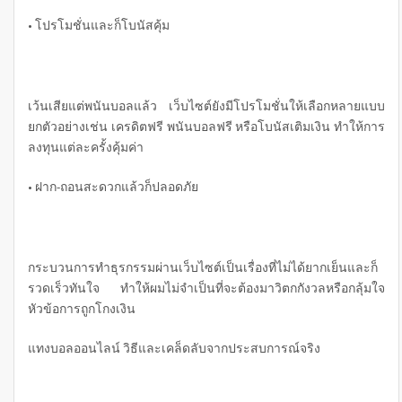
• โปรโมชั่นและก็โบนัสคุ้ม
เว้นเสียแต่พนันบอลแล้ว เว็บไซต์ยังมีโปรโมชั่นให้เลือกหลายแบบ
ยกตัวอย่างเช่น เครดิตฟรี พนันบอลฟรี หรือโบนัสเติมเงิน ทำให้การ
ลงทุนแต่ละครั้งคุ้มค่า
• ฝาก-ถอนสะดวกแล้วก็ปลอดภัย
กระบวนการทำธุรกรรมผ่านเว็บไซต์เป็นเรื่องที่ไม่ได้ยากเย็นและก็
รวดเร็วทันใจ ทำให้ผมไม่จำเป็นที่จะต้องมาวิตกกังวลหรือกลุ้มใจ
หัวข้อการถูกโกงเงิน
แทงบอลออนไลน์ วิธีและเคล็ดลับจากประสบการณ์จริง