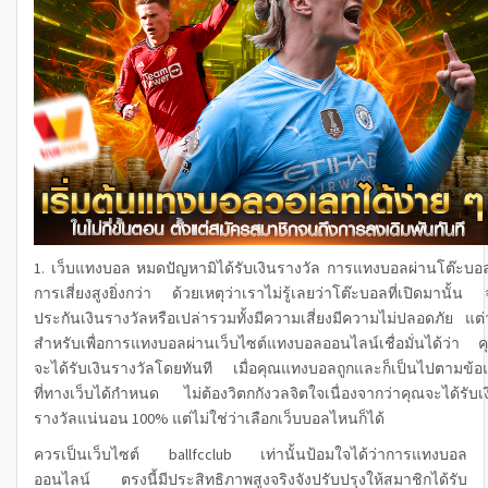
1. เว็บแทงบอล หมดปัญหามิได้รับเงินรางวัล การแทงบอลผ่านโต๊ะบอล
การเสี่ยงสูงยิ่งกว่า ด้วยเหตุว่าเราไม่รู้เลยว่าโต๊ะบอลที่เปิดมานั้น
ประกันเงินรางวัลหรือเปล่ารวมทั้งมีความเสี่ยงมีความไม่ปลอดภัย แต่
สำหรับเพื่อการแทงบอลผ่านเว็บไซต์
แทงบอลออนไลน์
เชื่อมั่นได้ว่า 
จะได้รับเงินรางวัลโดยทันที เมื่อคุณแทงบอลถูกและก็เป็นไปตามข้อแ
ที่ทางเว็บได้กำหนด ไม่ต้องวิตกกังวลจิตใจเนื่องจากว่าคุณจะได้รับเ
รางวัลแน่นอน 100% แต่ไม่ใช่ว่าเลือกเว็บบอลไหนก็ได้
ควรเป็นเว็บไซต์ ballfcclub เท่านั้นป้อมใจได้ว่าการแทงบอล
ออนไลน์ ตรงนี้มีประสิทธิภาพสูงจริงจังปรับปรุงให้สมาชิกได้รับ