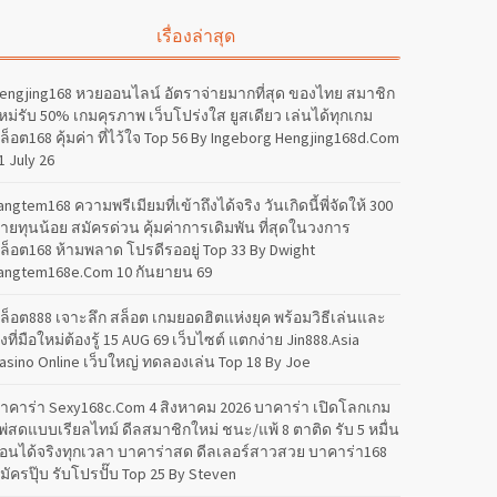
เรื่องล่าสุด
engjing168 หวยออนไลน์ อัตราจ่ายมากที่สุด ของไทย สมาชิก
หม่รับ 50% เกมคุรภาพ เว็บโปร่งใส ยูสเดียว เล่นได้ทุกเกม
ล็อต168 คุ้มค่า ที่ไว้ใจ Top 56 By Ingeborg Hengjing168d.com
1 July 26
angtem168 ความพรีเมียมที่เข้าถึงได้จริง วันเกิดนี้พี่จัดให้ 300
ายทุนน้อย สมัครด่วน คุ้มค่าการเดิมพัน ที่สุดในวงการ
ล็อต168 ห้ามพลาด โปรดีรออยู่ Top 33 By Dwight
angtem168e.com 10 กันยายน 69
ล็อต888 เจาะลึก สล็อต เกมยอดฮิตแห่งยุค พร้อมวิธีเล่นและ
ิ่งที่มือใหม่ต้องรู้ 15 AUG 69 เว็บไซต์ แตกง่าย Jin888.asia
asino Online เว็บใหญ่ ทดลองเล่น Top 18 By Joe
าคาร่า Sexy168c.com 4 สิงหาคม 2026 บาคาร่า เปิดโลกเกม
พ่สดแบบเรียลไทม์ ดีลสมาชิกใหม่ ชนะ/แพ้ 8 ตาติด รับ 5 หมื่น
อนได้จริงทุกเวลา บาคาร่าสด ดีลเลอร์สาวสวย บาคาร่า168
มัครปุ๊บ รับโปรปั๊บ Top 25 By Steven