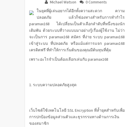
Michael Watson
0 Comments
ในยุคที่ผู้เล่นอยากได้อีกทั้งความสะดวก ความ
ปลอดภัย แล้วก็ช่องทางสำหรับการทำกำไร
paramax168 ได้เปลี่ยนเป็นตัวเลือกลำดับที่หนึ่งของนัก
เดิมพัน ด้วยระบบที่วางแบบมาอย่างรู้เรื่องผู้ใช้งาน ไม่ว่า
จะเป็นการ paramax168 สมัคร ที่ง่าย ระบบ paramax168
เข้าสู่ระบบ ที่ปลอดภัย หรือแม้แต่การแจก
paramax168
เครดิตฟรี
ที่ทำให้การเริ่มต้นของคุณมีต้นทุนที่คุ้ม
เพราะอะไรจำเป็นต้องเลือกเล่นกับ paramax168
1. ระบบความปลอดภัยสูงสุด
เว็บไซต์ใช้เทคโนโลยี SSL Encryption ที่ล้ำยุคสำหรับเพื่อ
การปกป้องข้อมูลส่วนตัวและธุรกรรมทางด้านการเงิน
ของสมาชิก