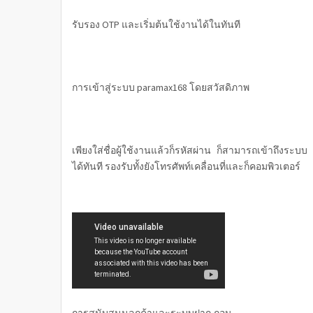
รับรอง OTP และเริ่มต้นใช้งานได้ในทันที
การเข้าสู่ระบบ paramax168 โดยสวัสดิภาพ
เพียงใส่ชื่อผู้ใช้งานแล้วก็รหัสผ่าน ก็สามารถเข้าถึงระบบ
ได้ทันที รองรับทั้งยังโทรศัพท์เคลื่อนที่และก็คอมพิวเตอร์
การสนับสนุนลูกค้าและระบบฝาก-ถอน