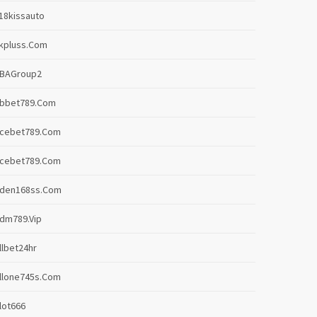
18kissauto
kpluss.com
BAGroup2
bbet789.com
cebet789.com
cebet789.com
den168ss.com
dm789.vip
llbet24hr
llone745s.com
lot666