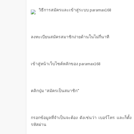
วิธีการสมัครและเข้าสู่ระบบ paramax168
ลงทะเบียนสมัครสมาชิกง่ายด้านในไม่กี่นาที
เข้าสู่หน้าเว็บไซต์หลักของ paramax168
คลิกปุ่ม “สมัครเป็นสมาชิก”
กรอกข้อมูลที่จำเป็นจะต้อง ดังเช่นว่า เบอร์โทร และก็ตั้ง
รหัสผ่าน