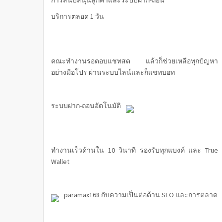
บริการตลอด 1 วัน
คณะทำงานรอตอบแชทสด แล้วก็ช่วยเหลือทุกปัญหา
อย่างมือโปร ผ่านระบบไลน์และก็แชทบอท
ระบบฝาก-ถอนอัตโนมัติ
ทำงานเร็วด้านใน 10 วินาที รองรับทุกแบงค์ และ True
Wallet
paramax168 กับความเป็นต่อด้าน SEO และการตลาด