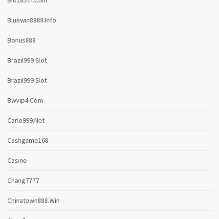
Bluewin8888.info
Bonus888
Brazil999 Slot
Brazil999 Slot
Bwvip4.com
Carlo999.net
Cashgame168
Casino
Chang7777
Chinatown888.win