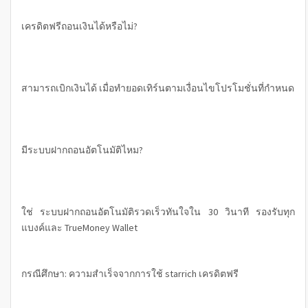
เครดิตฟรีถอนเงินได้หรือไม่?
สามารถเบิกเงินได้ เมื่อทำยอดเทิร์นตามเงื่อนไขโปรโมชั่นที่กำหนด
มีระบบฝากถอนอัตโนมัติไหม?
ใช่ ระบบฝากถอนอัตโนมัติรวดเร็วทันใจใน 30 วินาที รองรับทุก
แบงค์และ TrueMoney Wallet
กรณีศึกษา: ความสำเร็จจากการใช้ starrich เครดิตฟรี