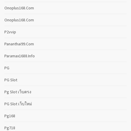
Onoplus168.com
Onoplus168.com
P2vvip
Pananthai99.com
Paramax1688.info
PG
PG Slot
Pg Slot เว็บตรง
PG Slot เว็บใหม่
Pg168
Pg718