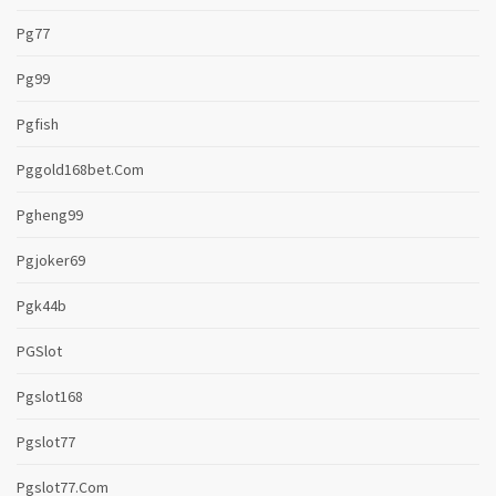
Pg77
Pg99
Pgfish
Pggold168bet.com
Pgheng99
Pgjoker69
Pgk44b
PGSlot
Pgslot168
Pgslot77
Pgslot77.com