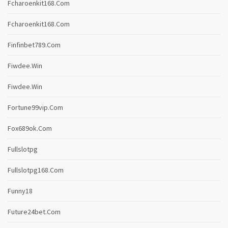
Fcharoenkit168.com
Fcharoenkit168.com
Finfinbet789.com
Fiwdee.win
Fiwdee.win
Fortune99vip.com
Fox689ok.com
Fullslotpg
Fullslotpg168.com
Funny18
Future24bet.com