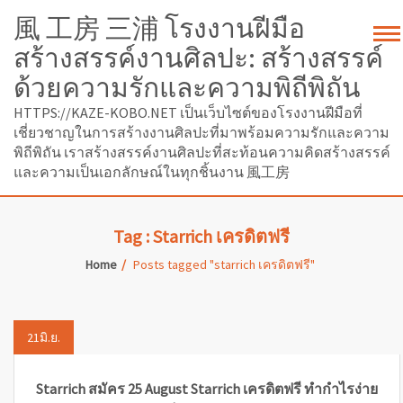
風 工房 三浦 โรงงานฝีมือ
สร้างสรรค์งานศิลปะ: สร้างสรรค์
ด้วยความรักและความพิถีพิถัน
HTTPS://KAZE-KOBO.NET เป็นเว็บไซต์ของโรงงานฝีมือที่
เชี่ยวชาญในการสร้างงานศิลปะที่มาพร้อมความรักและความ
พิถีพิถัน เราสร้างสรรค์งานศิลปะที่สะท้อนความคิดสร้างสรรค์
และความเป็นเอกลักษณ์ในทุกชิ้นงาน 風工房
Tag : Starrich เครดิตฟรี
Home
Posts tagged "starrich เครดิตฟรี"
21
มิ.ย.
Starrich สมัคร 25 August Starrich เครดิตฟรี ทำกำไรง่าย