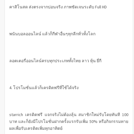
คาสิโนสด ส่งตรงจากบ่อนจริง ภาพชัดเจนระดับ Full HD
พนันบอลออนไลน์ แล้วก็กีฬาอื่นๆทุกลีกทั่วทั้งโลก
ลอตเตอรี่ออนไลน์ครบทุกประเภททั้งไทย ลาว หุ้น ยี่กี
4. โปรโมชั่นแล้วก็เครดิตฟรีที่ใช้ได้จริง
starrich เครดิตฟรี แจกจริงไม่ต้องลุ้น สมาชิกใหม่รับโดยทันที 100
บาท และก็ยังมีโปรโมชั่นฝากครั้งแรกรับเพิ่ม 50% หรือกิจกรรมทาย
ผลเพื่อรับเครดิตเพิ่มทุกอาทิตย์