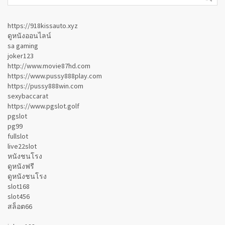
https://918kissauto.xyz
ดูหนังออนไลน์
sa gaming
joker123
http://www.movie87hd.com
https://www.pussy888play.com
https://pussy888win.com
sexybaccarat
https://www.pgslot.golf
pgslot
pg99
fullslot
live22slot
หนังชนโรง
ดูหนังฟรี
ดูหนังชนโรง
slot168
slot456
สล็อต66