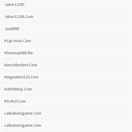
Joker123th
Joker123th.com
Juad888
K1gt-Auto.com
Khumsup888.me
Kimchibetbet.com
Kingxxxbet123.com
Kitti999vip.com
Ktv4sd.com
Lalikabetsgame.com
Lalikabetsgame.com