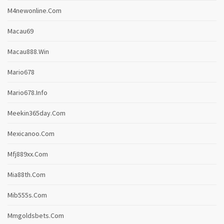
M4newonline.com
Macau69
Macau888.win
Mario678
Mario678.info
Meekin365day.com
Mexicanoo.com
Mfj889xx.com
Mia88th.com
Mib555s.com
Mmgoldsbets.com