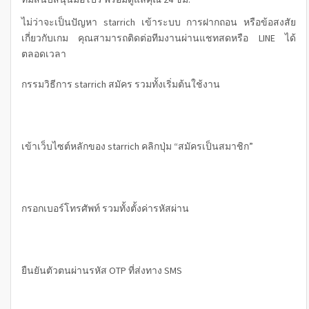
ไม่ว่าจะเป็นปัญหา starrich เข้าระบบ การฝากถอน หรือข้อสงสัย
เกี่ยวกับเกม คุณสามารถติดต่อทีมงานผ่านแชทสดหรือ LINE ได้
ตลอดเวลา
กรรมวิธีการ starrich สมัคร รวมทั้งเริ่มต้นใช้งาน
เข้าเว็บไซต์หลักของ starrich
คลิกปุ่ม “สมัครเป็นสมาชิก”
กรอกเบอร์โทรศัพท์ รวมทั้งตั้งค่ารหัสผ่าน
ยืนยันตัวตนผ่านรหัส OTP ที่ส่งทาง SMS