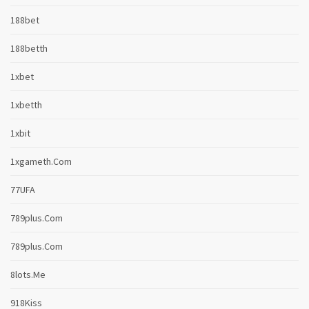
188bet
188betth
1xbet
1xbetth
1xbit
1xgameth.com
77UFA
789plus.com
789plus.com
8lots.me
918Kiss