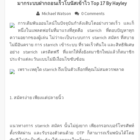
มากระบบฝากถอนเร็วโบนัสเข้าไว Top 17 By Hayley
Michael Watson
0 Comments
การเดิมพันออนไลน์ในปัจจุบันกำลังเติบโตอย่างรวดเร็ว และก็
หนึ่งในแพลตฟอร์มที่มาแรงที่สุดคือ starrich ที่ตอบปัญหาทุก
ความอยากของผู้เล่น ไม่ว่าจะเป็นระบบการ
starrich สมัคร
ที่สบาย
ไม่มีอันตราย การ starrich เข้าระบบ ที่รวดเร็วทันใจ และสิทธิพิเศษ
อย่าง
starrich
เครดิตฟรี ที่แจกให้ทั้งยังสมาชิกใหม่แล้วก็สมาชิก
ประจำแต่ละวันแบบไม่มีเงื่อนไขซับซ้อน
เพราะเหตุใด starrich ถึงเป็นตัวเลือกที่คุณไม่สมควรพลาด
1. สมัครง่าย เพียงแต่ปลายนิ้ว
แนวทางการ starrich สมัคร นั้นไม่ยุ่งยาก เพียงกรอกเบอร์โทรศัพท์
ตั้งรหัสผ่าน และรับรองตัวตนด้วย OTP ก็สามารถเริ่มพนันได้โดย