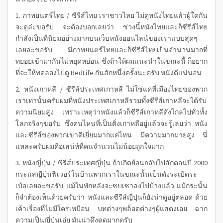
1. ภาพยนตร์ไทย / ซีรีส์ไทย เราชาวไทย ไม่ดูหนังไทยแล้วผู้ใดกัน
จะดูล่ะขอรับ จะต้องบอกเลยว่า ช่วงนี้หนังไทยและก็ซีรีส์ไทย
กำลังเป็นที่นิยมอย่างมากบนเว็บหนังออนไลน์ของเราแบบสุดๆ
เลยล่ะขอรับ มีภาพยนตร์ไทยและก็ซีรีส์ไทยเป็นจำนวนมากที่
ทยอยเข้ามากันไม่หยุดหย่อน ซึ่งถ้าให้ผมแนะนำในขณะนี้ ก็อยาก
ที่จะให้ทดลองไปดู RedLife กันสักหนึ่งครั้งนะครับ หนังดีแน่นอน
2. หนังเกาหลี / ซีรีส์ประเทศเกาหลี ไม่ใช่แค่ที่เมืองไทยของพวก
เราเท่านั้นครับผมที่หนังประเทศเกาหลีรวมทั้งซีรีส์เกาหลีจะได้รับ
ความนิยมสูง เพราะเหตุว่าหนังแล้วก็ซีรีส์เกาหลีดังไกลไปทั่วทั้ง
โลกจริงๆขอรับ ซึ่งคนไหนที่เป็นติ่งเกาหลีอยู่แล้วจะรู้เลยว่า หนัง
และซีรีส์ของพวกเขาดีเยี่ยมมากแค่ไหน มีความมากมายสูง นี่
แหละครับผมคือเสน่ห์ที่คนจำนวนไม่น้อยถูกใจมาก
3. หนังญี่ปุ่น / ซีรีส์ประเทศญี่ปุ่น ถ้าเกิดย้อนกลับไปสักตอนปี 2000
กระแสญีปุ่นฟีเวอร์ในบ้านพวกเราในขณะนั้นเป็นดังระเบิดระ
เบ้อเลยล่ะขอรับ แม้ในพักหลังจะซบเซาลงไปบ้างแล้ว แม้กระนั้น
ก็จำต้องเห็นด้วยครับว่า หนังและซีรีส์ญี่ปุ่นก็ยังน่าดูอยู่ตลอด ด้วย
เค้าเรื่องที่ไม่มีใครเหมือน บทต่างๆพล็อตต่างๆผู้แสดงเอย ฉาก
ความเป็นญี่ปุ่นเอ่ย มันน่าดึงดูดมากครับ