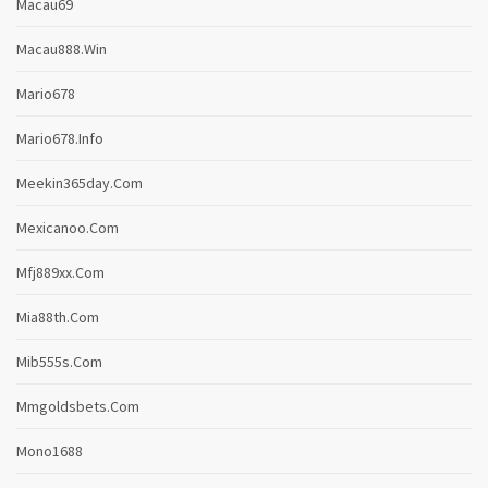
Macau69
Macau888.win
Mario678
Mario678.info
Meekin365day.com
Mexicanoo.com
Mfj889xx.com
Mia88th.com
Mib555s.com
Mmgoldsbets.com
Mono1688