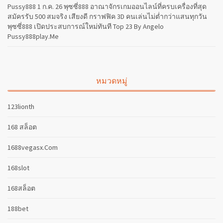
Pussy888 1 ก.ค. 26 พุซซี่888 อาณาจักรเกมออนไลน์ที่ครบเครื่องที่สุด
สมัครรับ 500 สมจริง เสียงดี กราฟฟิค 3D คนเล่นไม่ต่ำกว่าแสนทุกวัน
พุซซี่888 เปิดประสบการณ์ใหม่ทันที Top 23 By Angelo
Pussy888play.me
หมวดหมู่
123lionth
168 สล็อต
1688vegasx.com
168slot
168สล็อต
188bet