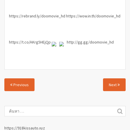
https://rebrand.ly/doomovie_hd
https://wow.in.th/doomovie_hd
https://t.co/AKrg5HEjQp
http://gg.gg/doomovie_hd
Previous
Next
https://918kissauto.xyz