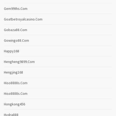
Gem99ths.com
Goatbetroyalcasino.com
Gobaza88.com
Gowingo88.com
Happy168
Hengheng9899.com
Hengjing168
Hiso8888s.com
Hiso8888s.com
Hongkong456
Hydra888