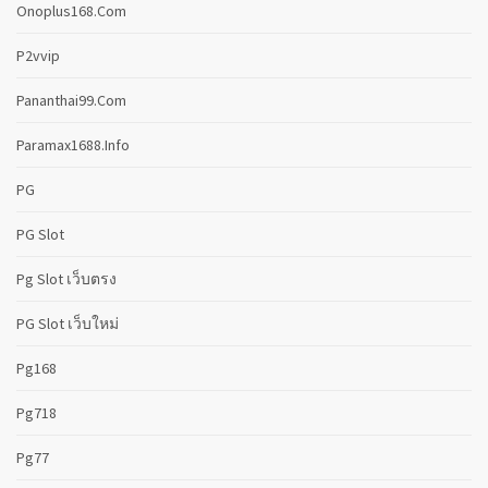
Onoplus168.com
P2vvip
Pananthai99.com
Paramax1688.info
PG
PG Slot
Pg Slot เว็บตรง
PG Slot เว็บใหม่
Pg168
Pg718
Pg77