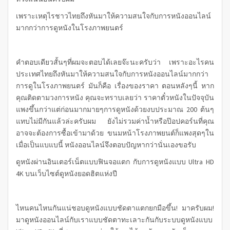
เพราะเหตุไรชาวไทยถึงหันมาให้ความสนใจกับการหนังออนไลน์
มากกว่าการดูหนังในโรงภาพยนตร์
คำตอบเดียวสั้นๆที่ผมจะตอบได้เลยจ๊ะนะครับว่า เพราะอะไรคน
ประเทศไทยถึงหันมาให้ความสนใจกับการหนังออนไลน์มากกว่า
การดูในโรงภาพยนตร์ มันก็คือ เรื่องของราคา ตอนหลังๆนี้ หาก
คุณติดตามวงการหนัง คุณจะทราบเลยว่า ราคาตั๋วหนังในปัจจุบัน
แพงขึ้นกว่าแต่ก่อนมากมายๆการดูหนังด้วยงบประมาณ 200 ต้นๆ
แทบไม่มีกันแล้วล่ะครับผม ยังไม่รวมค่าน้ำหรือป๊อปคอร์นที่คุณ
อาจจะต้องการซื้อเข้ามาด้วย ขนมหน้าโรงภาพยนต์ก็แพงสุดๆใน
เมื่อเป็นแบแบนี้ หนังออนไลน์จึงตอบปัญหากว่านั่นเองขอรับ
ดูหนังผ่านอินเตอร์เน็ตแบบฟินจอแตก กับการดูหนังแบบ Ultra HD
4K บนเว็บไซต์ดูหนังยอดฮิตแห่งปี
ไหนคนไหนกันแน่ชอบดูหนังแบบชัดตาแตกยกมือขึ้น! มาครับผม!
มาดูหนังออนไลน์กับเราแบบชัดตาทะเลาะกันกับระบบดูหนังแบบ