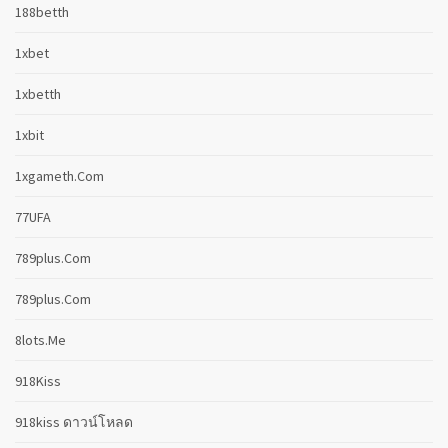
188betth
1xbet
1xbetth
1xbit
1xgameth.com
77UFA
789plus.com
789plus.com
8lots.me
918Kiss
918kiss ดาวน์โหลด