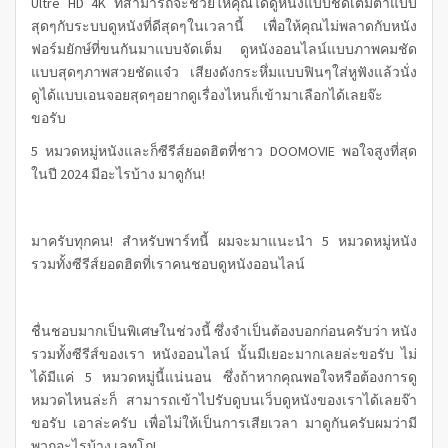
Ultre HD 4K ที่สามารถจะช่วยให้คุณได้ดูหนังแบบชัดเต็มตาแบบ
สุดๆกับระบบดูหนังที่ดีสุดๆในเวลานี้ เพื่อให้คุณไม่พลาดกับหนัง
ฟอร์มยักษ์ที่ขนกันมาแบบจัดเต็ม ดูหนังออนไลน์แบบภาพคมชัด
แบบสุดๆภาพสวยชัดแจ๋ว เสียงดังกระหึ่มแบบฟินๆใส่หูฟังแล้วนั่ง
ดูได้แบบเอนจอยสุดๆอยากดูเรื่องไหนก็เข้ามาเลือกได้เลยจ๊ะ
ขอรับ
5 หมวดหมู่หนังและก็ซีรีส์ยอดฮิตที่ชาว DOOMOVIE พอใจสูงที่สุด
ในปี 2024 มีอะไรบ้าง มาดูกัน!
มาครับทุกคน! สำหรับพาร์ทนี้ ผมจะมาแนะนำ 5 หมวดหมู่หนัง
รวมทั้งซีรีส์ยอดฮิตที่เราคนชอบดูหนังออนไลน์
ชื่นชอบมากเป็นพิเศษในช่วงนี้ ซึ่งจำเป็นต้องบอกก่อนครับว่า หนัง
รวมทั้งซีรีส์ของเรา หนังออนไลน์ นั้นมีเยอะมากเลยล่ะขอรับ ไม่
ได้มีแค่ 5 หมวดหมู่นี้แน่นอน ซึ่งถ้าหากคุณพอใจหรือต้องการดู
หมวดไหนล่ะก็ สามารถเข้าไปรับดูบนเว็บดูหนังของเราได้เลยจ๊า
ขอรับ เอาล่ะครับ เพื่อไม่ให้เป็นการเสียเวลา มาดูกันครับผมว่ามี
พวกอะไรบ้าง เลทโก!