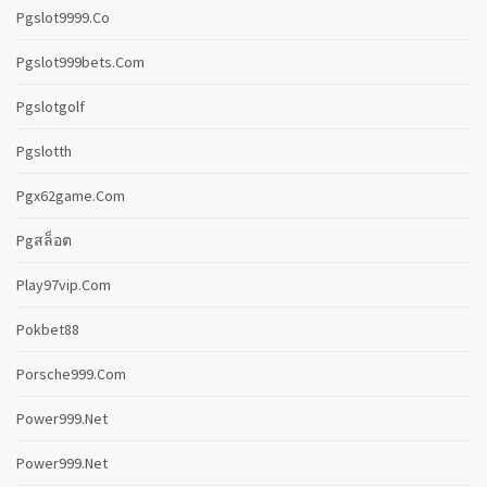
Pgslot9999.co
Pgslot999bets.com
Pgslotgolf
Pgslotth
Pgx62game.com
Pgสล็อต
Play97vip.com
Pokbet88
Porsche999.com
Power999.net
Power999.net