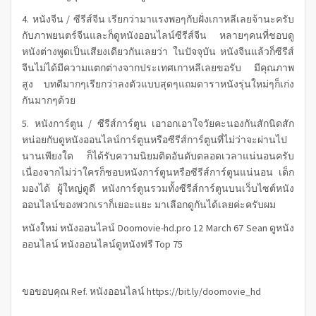
4. หนังจีน / ซีรีส์จีน เรียกว่ามาแรงพอๆกับฝั่งเกาหลีเลยจ้านะครับ
กับภาพยนตร์จีนและก็ดูหนังออนไลน์ซีรีส์จีน หลายๆคนที่ชอบดู
หนังต่างพูดเป็นเสียงเดียวกันเลยว่า ในปัจจุบัน หนังจีนแล้วก็ซีรีส์
จีนไม่ได้มีความแตกต่างจากประเทศเกาหลีเลยขอรับ มีคุณภาพ
สูง บทดีมากๆเรียกว่าลงตัวแบบสุดๆแถมดาราหนังรุ่นใหม่ๆก็เก่ง
กันมากๆด้วย
5. หนังการ์ตูน / ซีรีส์การ์ตูน เอาอกเอาใจวัยคะนองกันสักนิดสัก
หน่อยกับ
ดูหนัง
ออนไลน์การ์ตูนหรือซีรีส์การ์ตูนที่ไม่ว่าจะผ่านไป
นานเพียงใด ก็ได้รับความนิยมติดอันดับตลอดเวลาแน่นอนครับ
เนื่องจากไม่ว่าใครก็ชอบหนังการ์ตูนหรือซีรีส์การ์ตูนแน่นอน เด็ก
มองได้ ผู้ใหญ่ดูดี หนังการ์ตูนรวมทั้งซีรีส์การ์ตูนบนเว็บไซต์หนัง
ออนไลน์ของพวกเราก็เยอะแยะ มาเลือกดูกันได้เลยค่ะครับผม
หนังใหม่ หนังออนไลน์ Doomovie-hd.pro 12 March 67 Sean ดูหนัง
ออนไลน์ หนังออนไลน์ดูหนังฟรี Top 75
ขอขอบคุณ Ref.
หนังออนไลน์
https://bit.ly/doomovie_hd