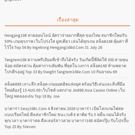
เรื่องล่าสุด
Hengjing168 หวยออนไลน์ อัตราจ่ายมากที่สุด ของไทย สมาชิกใหม่รับ
50% เกมคุรภาพ เว็บโปร่งใส ยูสเดียว เล่นได้ทุกเกม สล็อต168 คุ้มค่า ที่
ไว้ใจ Top 56 By Ingeborg Hengjing168d.com 31 July 26
Tangtem168 ความพรีเมียมที่เข้าถึงได้จริง วันเกิดนี้พี่จัดให้ 300 สายทุน
น้อย สมัครด่วน คุ้มค่าการเดิมพัน ที่สุดในวงการ สล็อต168 ห้ามพลาด
โปรดีรออยู่ Top 33 By Dwight Tangtem168e.com 10 กันยายน 69
สล็อต888 เจาะลึก สล็อต เกมยอดฮิตแห่งยุค พร้อมวิธีเล่นและสิ่งที่มือ
ใหม่ต้องรู้ 15 AUG 69 เว็บไซต์ แตกง่าย Jin888.asia Casino Online เว็บ
ใหญ่ ทดลองเล่น Top 18 By Joe
บาคาร่า Sexy168c.com 4 สิงหาคม 2026 บาคาร่า เปิดโลกเกมไพ่สด
แบบเรียลไทม์ ดีลสมาชิกใหม่ ชนะ/แพ้ 8 ตาติด รับ 5 หมื่น ถอนได้จริง
ทุกเวลา บาคาร่าสด ดีลเลอร์สาวสวย บาคาร่า168 สมัครปุ๊บ รับโปรปั๊บ
Top 25 By Steven