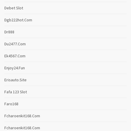
Debet Slot
Dgb222hot.com
Dr888
Du2477.com
Ek4567.com
Enjoy24.fun
Erisauto.site
Fafa 123 Slot
Faro168
Fcharoenkit168.com
Fcharoenkit168.com