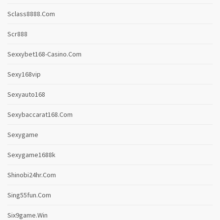
Sclass8888.com
Scr888
Sexxybet168-Casino.com
Sexy168vip
Sexyauto168
Sexybaccarat168.com
Sexygame
Sexygame1688k
Shinobi24hr.com
Sing55fun.com
Six9game.win