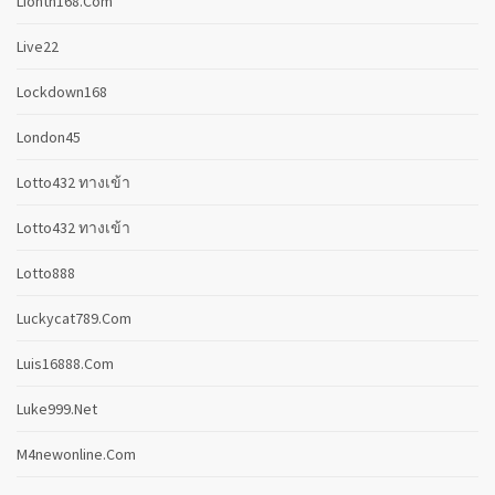
Lionth168.com
Live22
Lockdown168
London45
Lotto432 ทางเข้า
Lotto432 ทางเข้า
Lotto888
Luckycat789.com
Luis16888.com
Luke999.net
M4newonline.com