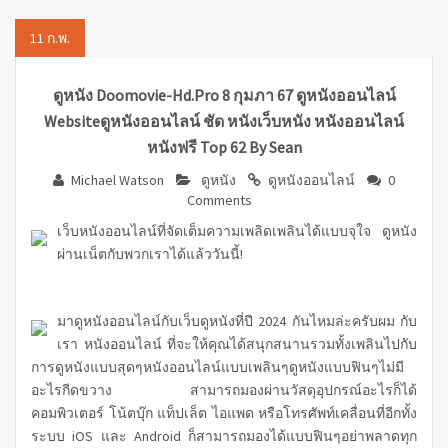
11
ก.พ.
ดูหนัง Doomovie-Hd.pro 8 กุมภา 67 ดูหนังออนไลน์
Websiteดูหนังออนไลน์ ชัด หนังเว็บหนัง หนังออนไลน์
หนังฟรี Top 62 By Sean
Michael Watson
ดูหนัง
ดูหนังออนไลน์
0
Comments
เว็บหนังออนไลน์ที่จัดเต็มความเพลิดเพลินได้แบบจุใจ ดูหนัง
ผ่านเน็ตกับพวกเราได้แล้ววันนี้!
มาดูหนังออนไลน์กับเว็บดูหนังที่ปี 2024 กันไหมล่ะครับผม กับ
เรา หนังออนไลน์ ที่จะให้คุณได้สนุกสนานรวมทั้งเพลินไปกับ
การดูหนังแบบสุดๆหนังออนไลน์แบบเพลินๆดูหนังแบบฟินๆไม่มี
อะไรกีดขวาง สามารถมองผ่านวัสดุอุปกรณ์อะไรก็ได้
คอมพิวเตอร์ โน้ตบุ๊ก แท็ปเล็ต ไอแพด หรือโทรศัพท์เคลื่อนที่อีกทั้ง
ระบบ iOS และ Android ก็สามารถมองได้แบบฟินๆอย่าพลาดทุก