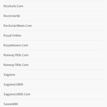
Rizzbetx.com
Rockstar66
Rockstar66win.com
Royal Online
Royaleluxee.com
Runway789s.com
Runway789s.com
Sagame
Sagame168th
Sagame168th.com
Sawan888