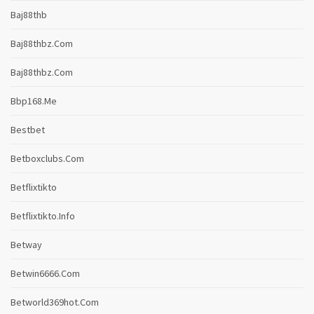
Baj88thb
Baj88thbz.com
Baj88thbz.com
Bbp168.me
Bestbet
Betboxclubs.com
Betflixtikto
Betflixtikto.info
Betway
Betwin6666.com
Betworld369hot.com