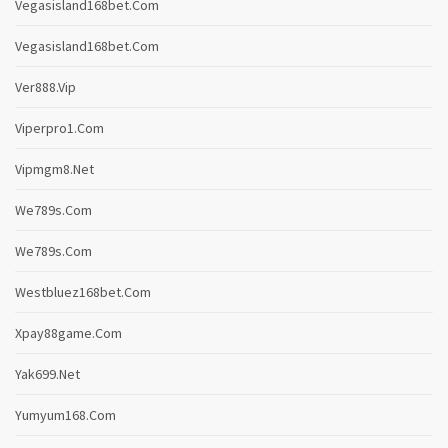
Vegasisland168bet.com
Vegasisland168bet.com
Ver888.vip
Viperpro1.com
Vipmgm8.net
We789s.com
We789s.com
Westbluez168bet.com
Xpay88game.com
Yak699.net
Yumyum168.com