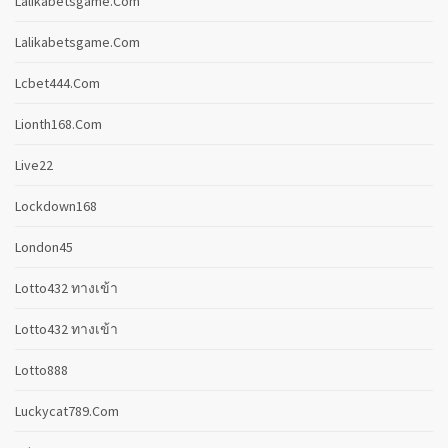
Lalikabetsgame.com
Lalikabetsgame.com
Lcbet444.com
Lionth168.com
Live22
Lockdown168
London45
Lotto432 ทางเข้า
Lotto432 ทางเข้า
Lotto888
Luckycat789.com