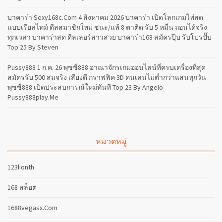
บาคาร่า Sexy168c.com 4 สิงหาคม 2026 บาคาร่า เปิดโลกเกมไพ่สด
แบบเรียลไทม์ ดีลสมาชิกใหม่ ชนะ/แพ้ 8 ตาติด รับ 5 หมื่น ถอนได้จริง
ทุกเวลา บาคาร่าสด ดีลเลอร์สาวสวย บาคาร่า168 สมัครปุ๊บ รับโปรปั๊บ
Top 25 By Steven
Pussy888 1 ก.ค. 26 พุซซี่888 อาณาจักรเกมออนไลน์ที่ครบเครื่องที่สุด
สมัครรับ 500 สมจริง เสียงดี กราฟฟิค 3D คนเล่นไม่ต่ำกว่าแสนทุกวัน
พุซซี่888 เปิดประสบการณ์ใหม่ทันที Top 23 By Angelo
Pussy888play.me
หมวดหมู่
123lionth
168 สล็อต
1688vegasx.com