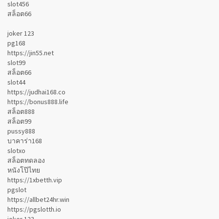
slot456
สล็อต66
joker 123
pg168
https://jin55.net
slot99
สล็อต66
slot44
https://judhai168.co
https://bonus888.life
สล็อต888
สล็อต99
pussy888
บาคาร่า168
slotxo
สล็อตทดลอง
หนังโป๊ไทย
https://1xbetth.vip
pgslot
https://allbet24hr.win
https://pgslotth.io