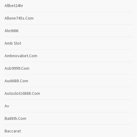
Allbet24hr
Allone745s.com
Alot666
Amb Slot
Ambnovabet.com
Asb9999.com
Audi688.com
Autoslot16888.com
Av
Ba88th.com
Baccarat