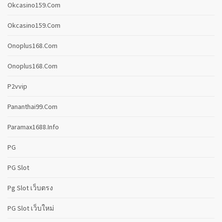
Okcasino159.com
Okcasino159.com
Onoplus168.com
Onoplus168.com
P2vvip
Pananthai99.com
Paramax1688.info
PG
PG Slot
Pg Slot เว็บตรง
PG Slot เว็บใหม่