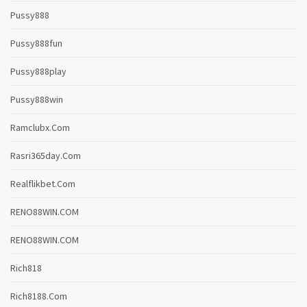
Pussy888
Pussy888fun
Pussy888play
Pussy888win
Ramclubx.com
Rasri365day.com
Realflikbet.com
RENO88WIN.COM
RENO88WIN.COM
Rich818
Rich8188.com