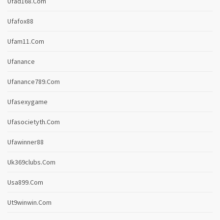
Ufad168.com
Ufafox88
Ufam11.com
Ufanance
Ufanance789.com
Ufasexygame
Ufasocietyth.com
Ufawinner88
Uk369clubs.com
Usa899.com
Ut9winwin.com