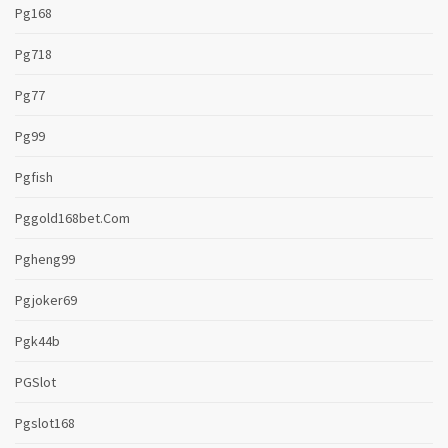
Pg168
Pg718
Pg77
Pg99
Pgfish
Pggold168bet.com
Pgheng99
Pgjoker69
Pgk44b
PGSlot
Pgslot168