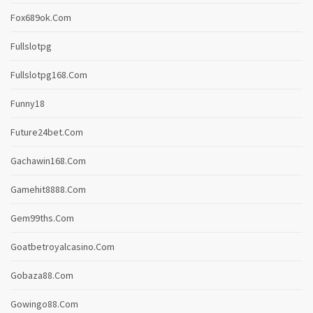
Fox689ok.com
Fullslotpg
Fullslotpg168.com
Funny18
Future24bet.com
Gachawin168.com
Gamehit8888.com
Gem99ths.com
Goatbetroyalcasino.com
Gobaza88.com
Gowingo88.com