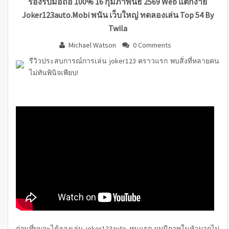
รองรับมือถือ 100% 16 กุมภาพันธ์ 2569 Web แตกง่าย
Joker123auto.mobi พนัน เว็บใหญ่ ทดลองเล่น Top 54 By
Twila
Michael Watson
0 Comments
รีวิวประสบการณ์การเล่น joker123 คราวแรก พบสิ่งที่หลายคน
ไม่ทันพินิจเพียบ!
ก่อนที่ผมจะได้ลองเล่น joker123auto หนแรก ผมมีภาพในหัวมากไม่