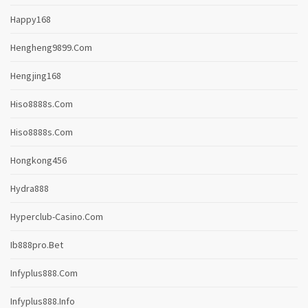
Happy168
Hengheng9899.com
Hengjing168
Hiso8888s.com
Hiso8888s.com
Hongkong456
Hydra888
Hyperclub-Casino.com
Ib888pro.bet
Infyplus888.com
Infyplus888.info