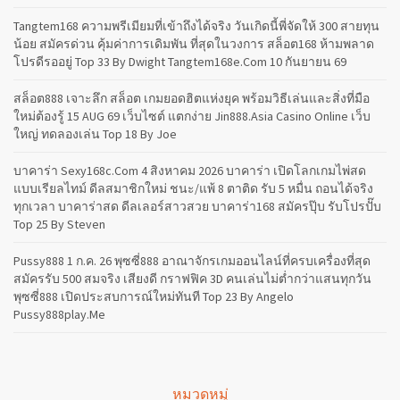
Tangtem168 ความพรีเมียมที่เข้าถึงได้จริง วันเกิดนี้พี่จัดให้ 300 สายทุน
น้อย สมัครด่วน คุ้มค่าการเดิมพัน ที่สุดในวงการ สล็อต168 ห้ามพลาด
โปรดีรออยู่ Top 33 By Dwight Tangtem168e.com 10 กันยายน 69
สล็อต888 เจาะลึก สล็อต เกมยอดฮิตแห่งยุค พร้อมวิธีเล่นและสิ่งที่มือ
ใหม่ต้องรู้ 15 AUG 69 เว็บไซต์ แตกง่าย Jin888.asia Casino Online เว็บ
ใหญ่ ทดลองเล่น Top 18 By Joe
บาคาร่า Sexy168c.com 4 สิงหาคม 2026 บาคาร่า เปิดโลกเกมไพ่สด
แบบเรียลไทม์ ดีลสมาชิกใหม่ ชนะ/แพ้ 8 ตาติด รับ 5 หมื่น ถอนได้จริง
ทุกเวลา บาคาร่าสด ดีลเลอร์สาวสวย บาคาร่า168 สมัครปุ๊บ รับโปรปั๊บ
Top 25 By Steven
Pussy888 1 ก.ค. 26 พุซซี่888 อาณาจักรเกมออนไลน์ที่ครบเครื่องที่สุด
สมัครรับ 500 สมจริง เสียงดี กราฟฟิค 3D คนเล่นไม่ต่ำกว่าแสนทุกวัน
พุซซี่888 เปิดประสบการณ์ใหม่ทันที Top 23 By Angelo
Pussy888play.me
หมวดหมู่