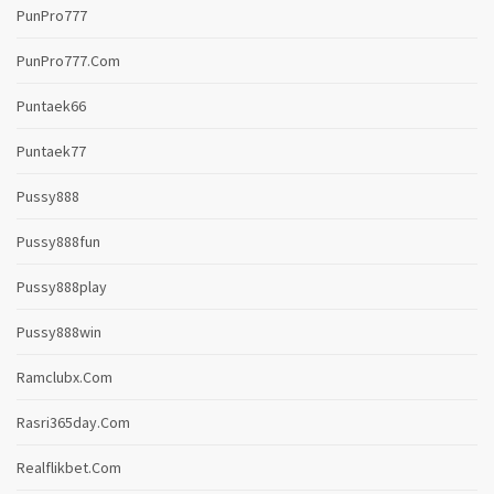
PunPro777
PunPro777.com
Puntaek66
Puntaek77
Pussy888
Pussy888fun
Pussy888play
Pussy888win
Ramclubx.com
Rasri365day.com
Realflikbet.com