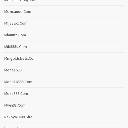
Mexicanoo.com
Mfj889xx.com
Mia88th.com
Mib555s.com
Mmgoldsbets.com
Mono1688
Mono16888.com
Moza888.com
Mwin9s.com
Nakoya1688.site