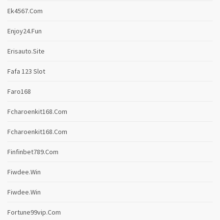
Ek4567.com
Enjoy24.fun
Erisauto.site
Fafa 123 Slot
Faro168
Fcharoenkit168.com
Fcharoenkit168.com
Finfinbet789.com
Fiwdee.win
Fiwdee.win
Fortune99vip.com