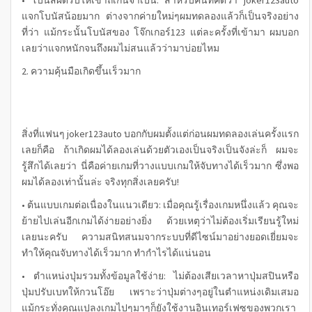
แจกโบนัสน้อยมาก ต่างจากค่ายใหม่ๆผมทดลองแล้วก็เป็นจริงอย่าง
ที่ว่า แม้กระนั้นโบนัสของ โจ๊กเกอร์123 แต่ละครั้งที่เข้ามา ผมบอก
เลยว่าแจกหนักจนถึงผมไม่สนแล้วว่ามาบ่อยไหม
2. ความคุ้นมือเกิดขึ้นเร็วมาก
สิ่งที่แฟนๆ joker123auto บอกกับผมตั้งแต่ก่อนผมทดลองเล่นครั้งแรก
เลยก็คือ ถ้าเกิดผมได้ลองเล่นด้วยตัวเองเป็นจริงเป็นจังล่ะก็ ผมจะ
รู้สึกได้เลยว่า นี่คือค่ายเกมที่วางแบบเกมให้จับทางได้เร็วมาก ซึ่งพอ
ผมได้ลองเท่านั้นล่ะ จริงทุกสิ่งเลยครับ!
• ต้นแบบเกมต่อเนื่องในแนวเดียว: เมื่อคุณรู้เรื่องเกมหนึ่งแล้ว คุณจะ
ย้ายไปเล่นอีกเกมได้ง่ายอย่างยิ่ง ด้วยเหตุว่าไม่ต้องเริ่มเรียนรู้ใหม่
เลยนะครับ ความสนิทสนมจากระบบที่ดีไซน์มาอย่างยอดเยี่ยมจะ
ทำให้คุณจับทางได้เร็วมาก ทำกำไรได้แน่นอน
• ตำแหน่งปุ่มรวมทั้งข้อมูลใช้ง่าย: ไม่ต้องเสียเวลาหาปุ่มสปินหรือ
ปุ่มปรับเบทให้กวนโอ๊ย เพราะว่าปุ่มต่างๆอยู่ในตำแหน่งเดิมเสมอ
แม้กระทั่งคุณแปลงเกมไปๆมาๆก็ยังใช้งานอินเทอร์เฟซของพวกเรา