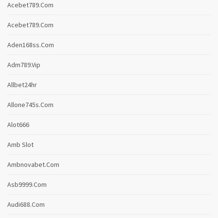
Acebet789.com
Acebet789.com
Aden168ss.com
Adm789.vip
Allbet24hr
Allone745s.com
Alot666
Amb Slot
Ambnovabet.com
Asb9999.com
Audi688.com