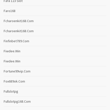
Fafa 123 Slot
Faro168
Fcharoenkit168.com
Fcharoenkit168.com
Finfinbet789.com
Fiwdee.win
Fiwdee.win
Fortune99vip.com
Fox689ok.com
Fullslotpg
Fullslotpg168.com