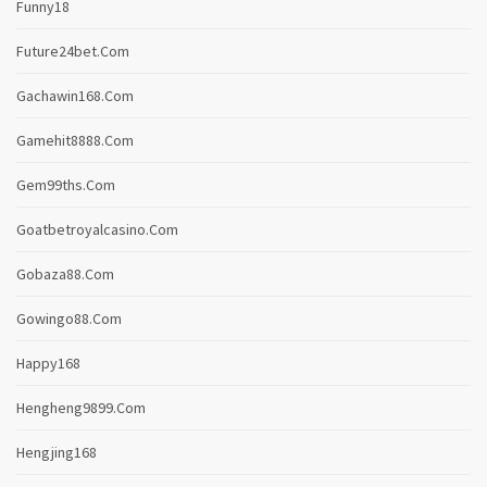
Funny18
Future24bet.com
Gachawin168.com
Gamehit8888.com
Gem99ths.com
Goatbetroyalcasino.com
Gobaza88.com
Gowingo88.com
Happy168
Hengheng9899.com
Hengjing168