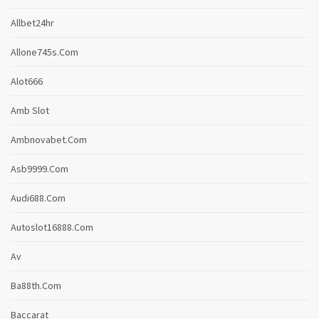
Allbet24hr
Allone745s.com
Alot666
Amb Slot
Ambnovabet.com
Asb9999.com
Audi688.com
Autoslot16888.com
Av
Ba88th.com
Baccarat