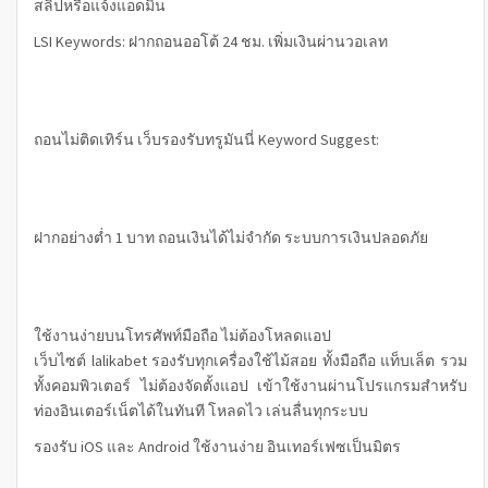
สลิปหรือแจ้งแอดมิน
LSI Keywords:
ฝากถอนออโต้ 24 ชม.
เพิ่มเงินผ่านวอเลท
ถอนไม่ติดเทิร์น
เว็บรองรับทรูมันนี่
Keyword Suggest:
ฝากอย่างต่ำ 1 บาท
ถอนเงินได้ไม่จำกัด
ระบบการเงินปลอดภัย
ใช้งานง่ายบนโทรศัพท์มือถือ ไม่ต้องโหลดแอป
เว็บไซต์ lalikabet รองรับทุกเครื่องใช้ไม้สอย ทั้งมือถือ แท็บเล็ต รวม
ทั้งคอมพิวเตอร์ ไม่ต้องจัดตั้งแอป เข้าใช้งานผ่านโปรแกรมสำหรับ
ท่องอินเตอร์เน็ตได้ในทันที โหลดไว เล่นลื่นทุกระบบ
รองรับ iOS และ Android
ใช้งานง่าย อินเทอร์เฟซเป็นมิตร