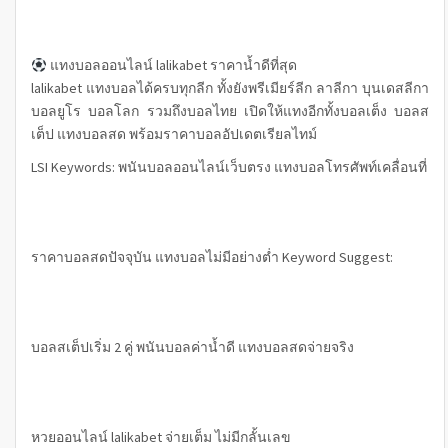
แทงบอลออนไลน์ lalikabet ราคาน้ำดีที่สุด
lalikabet แทงบอลได้ครบทุกลีก ทั้งยังพรีเมียร์ลีก ลาลีกา บุนเดสลีกา
บอลยูโร บอลโลก รวมถึงบอลไทย เปิดให้แทงอีกทั้งบอลเต็ง บอลส
เต็ป แทงบอลสด พร้อมราคาบอลอัปเดตเรียลไทม์
LSI Keywords:
พนันบอลออนไลน์เว็บตรง
แทงบอลโทรศัพท์เคลื่อนที่
ราคาบอลสดปัจจุบัน
แทงบอลไม่มีอย่างต่ำ
Keyword Suggest:
บอลสเต็ปเริ่ม 2 คู่
พนันบอลค่าน้ำดี
แทงบอลสดจ่ายจริง
หวยออนไลน์ lalikabet จ่ายเต็ม ไม่มีกลั้นเลข