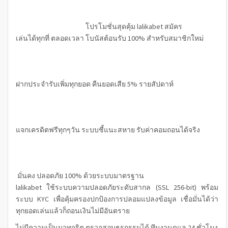
โปรโมชั่นสุดคุ้ม
lalikabet สมัคร
เล่นได้ทุกที่ ตลอดเวลา
โบนัสต้อนรับ 100% สำหรับสมาชิกใหม่
ฝากประจำรับเพิ่มทุกยอด
คืนยอดเสีย 5% รายสัปดาห์
แจกเครดิตฟรีทุกๆวัน
ระบบชี้แนะสหาย รับค่าคอมถอนได้จริง
️ มั่นคง ปลอดภัย 100% ด้วยระบบมาตรฐาน
lalikabet ใช้ระบบความปลอดภัยระดับสากล (SSL 256-bit) พร้อม
ระบบ KYC เพื่อคุ้มครองปกป้องการปลอมแปลงข้อมูล เชื่อมั่นได้ว่า
ทุกยอดเล่นแล้วก็ถอนเงินไม่มีอันตราย
ไม่มีความเป็นมาทุจริต
ตรวจสอบธุรกรรมได้
ทีมงานดูแล 24 ชั่วโมง