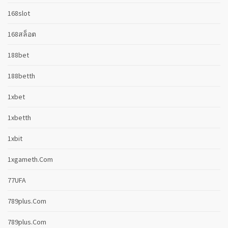
168slot
168สล็อต
188bet
188betth
1xbet
1xbetth
1xbit
1xgameth.com
77UFA
789plus.com
789plus.com