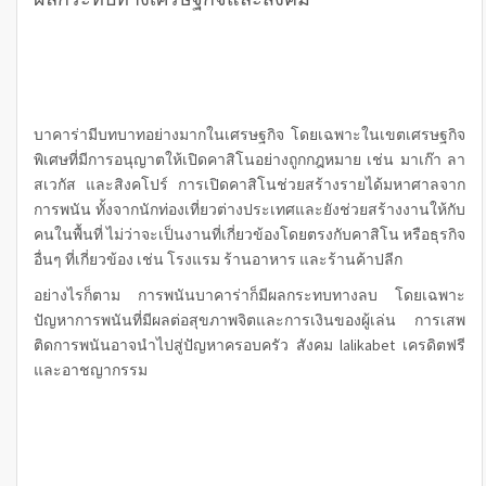
บาคาร่ามีบทบาทอย่างมากในเศรษฐกิจ โดยเฉพาะในเขตเศรษฐกิจ
พิเศษที่มีการอนุญาตให้เปิดคาสิโนอย่างถูกกฎหมาย เช่น มาเก๊า ลา
สเวกัส และสิงคโปร์ การเปิดคาสิโนช่วยสร้างรายได้มหาศาลจาก
การพนัน ทั้งจากนักท่องเที่ยวต่างประเทศและยังช่วยสร้างงานให้กับ
คนในพื้นที่ ไม่ว่าจะเป็นงานที่เกี่ยวข้องโดยตรงกับคาสิโน หรือธุรกิจ
อื่นๆ ที่เกี่ยวข้อง เช่น โรงแรม ร้านอาหาร และร้านค้าปลีก
อย่างไรก็ตาม การพนันบาคาร่าก็มีผลกระทบทางลบ โดยเฉพาะ
ปัญหาการพนันที่มีผลต่อสุขภาพจิตและการเงินของผู้เล่น การเสพ
ติดการพนันอาจนำไปสู่ปัญหาครอบครัว สังคม
lalikabet เครดิตฟรี
และอาชญากรรม