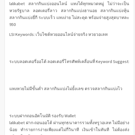
lalikabet สลากกินแบ่งออนไลน์ แทงได้ทุกหมวดหมู่ ไม่ว่าจะเป็น
หวยรัฐบาล ลอตเตอรี่ลาว สลากกินแบ่งฮานอย สลากกินแบ่งหุ้น
สลากกินแบ่งยี่กี ระบบเร็ว แทงง่าย ไม่สะดุด พร้อมจ่ายสูงสุดบาทละ
950
LSI Keywords:
เว็บไซต์หวยออนไลน์จ่ายจริง
หวยวอเลท
ระบบลอตเตอรี่ออโต้
ลอตเตอรี่โทรศัพท์เคลื่อนที่
Keyword Suggest:
แทงหวยไม่มีขั้นต่ำ
สลากกินแบ่งไม่ยั้งเลข
ตรวจสลากกินแบ่งไว
ระบบฝากถอนอัตโนมัติ รองรับ Wallet
lalikabet ฝาก-ถอนออโต้ ผ่านทุกธนาคารรวมทั้งทรูวอเลท ไม่มีอย่าง
น้อย ทำรายการง่ายเพียงแต่ไม่กี่วินาที เงินเข้าในทันที ไม่ต้องส่ง