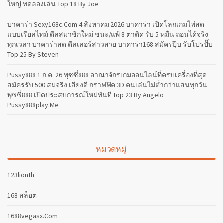
ใหญ่ ทดลองเล่น Top 18 By Joe
บาคาร่า Sexy168c.com 4 สิงหาคม 2026 บาคาร่า เปิดโลกเกมไพ่สด
แบบเรียลไทม์ ดีลสมาชิกใหม่ ชนะ/แพ้ 8 ตาติด รับ 5 หมื่น ถอนได้จริง
ทุกเวลา บาคาร่าสด ดีลเลอร์สาวสวย บาคาร่า168 สมัครปุ๊บ รับโปรปั๊บ
Top 25 By Steven
Pussy888 1 ก.ค. 26 พุซซี่888 อาณาจักรเกมออนไลน์ที่ครบเครื่องที่สุด
สมัครรับ 500 สมจริง เสียงดี กราฟฟิค 3D คนเล่นไม่ต่ำกว่าแสนทุกวัน
พุซซี่888 เปิดประสบการณ์ใหม่ทันที Top 23 By Angelo
Pussy888play.me
หมวดหมู่
123lionth
168 สล็อต
1688vegasx.com