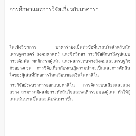
การศึกษาและการวิจัยเกี่ยวกับบาคาร่า
ในเชิงวิชาการ บาคาร่ายังเป็นหัวข้อที่น่าสนใจสำหรับนัก
เศรษฐศาสตร์ สังคมศาสตร์ และจิตวิทยา การวิจัยศึกษาถึงรูปแบบ
การเดิมพัน พฤติกรรมผู้เล่น และผลกระทบทางสังคมและเศรษฐกิจ
ตัวอย่างเช่น การวิจัยเกี่ยวกับทฤษฎีความน่าจะเป็นและการตัดสิน
ใจของผู้เล่นที่มีต่อการไหลเวียนของเงินในคาสิโน
การวิจัยยังพบว่าการออกแบบคาสิโน การจัดระบบเสียงและแสง
สว่าง สามารถมีผลต่อการตัดสินใจและพฤติกรรมของผู้เล่น ทำให้ผู้
เล่นเล่นนานขึ้นและเดิมพันมากขึ้น