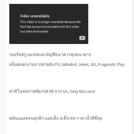
รองรับทรูวอเลทและบัญชีธนาคารทุกธนาคาร
สล็อตแตกง่ายจากค่ายดัง PG,
lalikabet
Joker, JILI, Pragmatic Play
คาสิโนสดภาพชัด Full HD จาก SA, Sexy Baccarat
พนันบอลครบทุกลีก บอลเต็ง สเต็ป สด ราคาน้ำดีที่สุด