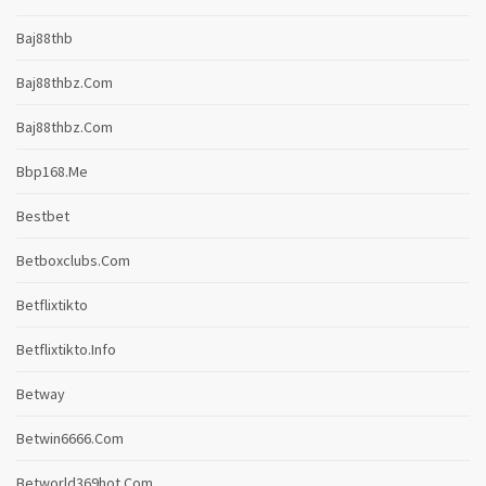
Baj88thb
Baj88thbz.com
Baj88thbz.com
Bbp168.me
Bestbet
Betboxclubs.com
Betflixtikto
Betflixtikto.info
Betway
Betwin6666.com
Betworld369hot.com