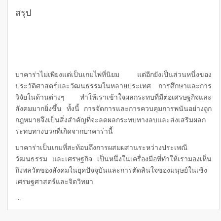
สรุป
บาคาร่าไม่เพียงแต่เป็นเกมไพ่ที่นิยม แต่อีกยังเป็นส่วนหนึ่งของ
ประวัติศาสตร์และวัฒนธรรมในหลายประเทศ การศึกษาและการ
วิจัยในด้านต่างๆ ทำให้เราเข้าใจผลกระทบที่มีต่อเศรษฐกิจและ
สังคมมากยิ่งขึ้น ทั้งนี้ การจัดการและการควบคุมการพนันอย่างถูก
กฎหมายจึงเป็นสิ่งสำคัญที่จะลดผลกระทบทางลบและส่งเสริมผลก
ระทบทางบวกที่เกิดจากบาคาร่านี้
บาคาร่าเป็นเกมที่สะท้อนถึงการผสมผสานระหว่างประเพณี
วัฒนธรรม และเศรษฐกิจ เป็นหนึ่งในเครื่องมือที่ทำให้เรามองเห็น
ถึงพลวัตของสังคมในยุคปัจจุบันและการตัดสินใจของมนุษย์ในเชิง
เศรษฐศาสตร์และจิตวิทยา
…