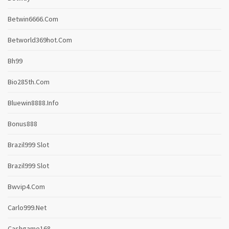
Betwin6666.com
Betworld369hot.com
Bh99
Bio285th.com
Bluewin8888.info
Bonus888
Brazil999 Slot
Brazil999 Slot
Bwvip4.com
Carlo999.net
Cashgame168