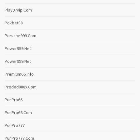
Play97vip.com
Pokbet88
Porsche999.com
Power999.net
Power999.net
Premium66.info
Proded888x.com
PunPro66
PunPro66.com
PunPro777
PunPro777.com