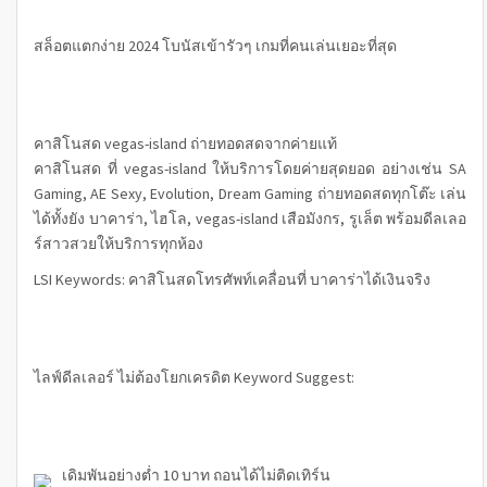
สล็อตแตกง่าย 2024
โบนัสเข้ารัวๆ
เกมที่คนเล่นเยอะที่สุด
คาสิโนสด vegas-island ถ่ายทอดสดจากค่ายแท้
คาสิโนสด ที่ vegas-island ให้บริการโดยค่ายสุดยอด อย่างเช่น SA
Gaming, AE Sexy, Evolution, Dream Gaming ถ่ายทอดสดทุกโต๊ะ เล่น
ได้ทั้งยัง บาคาร่า, ไฮโล,
vegas-island
เสือมังกร, รูเล็ต พร้อมดีลเลอ
ร์สาวสวยให้บริการทุกห้อง
LSI Keywords:
คาสิโนสดโทรศัพท์เคลื่อนที่
บาคาร่าได้เงินจริง
ไลฟ์ดีลเลอร์
ไม่ต้องโยกเครดิต
Keyword Suggest:
เดิมพันอย่างต่ำ 10 บาท
ถอนได้ไม่ติดเทิร์น