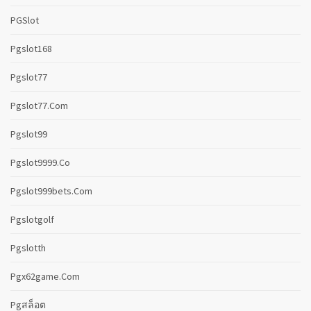
PGSlot
Pgslot168
Pgslot77
Pgslot77.com
Pgslot99
Pgslot9999.co
Pgslot999bets.com
Pgslotgolf
Pgslotth
Pgx62game.com
Pgสล็อต