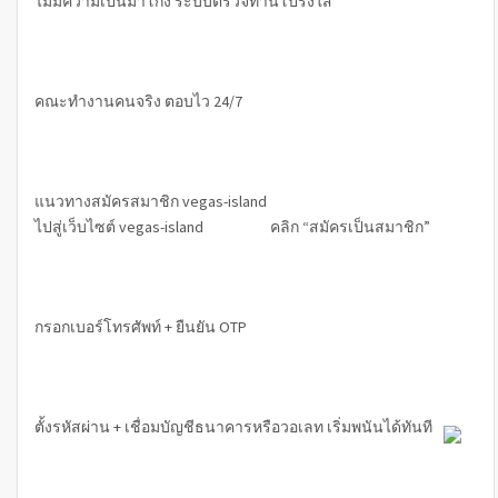
ไม่มีความเป็นมาโกง
ระบบตรวจทานโปร่งใส
คณะทำงานคนจริง ตอบไว 24/7
แนวทางสมัครสมาชิก
vegas-island
ไปสู่เว็บไซต์ vegas-island
คลิก “สมัครเป็นสมาชิก”
กรอกเบอร์โทรศัพท์ + ยืนยัน OTP
ตั้งรหัสผ่าน + เชื่อมบัญชีธนาคารหรือวอเลท
เริ่มพนันได้ทันที