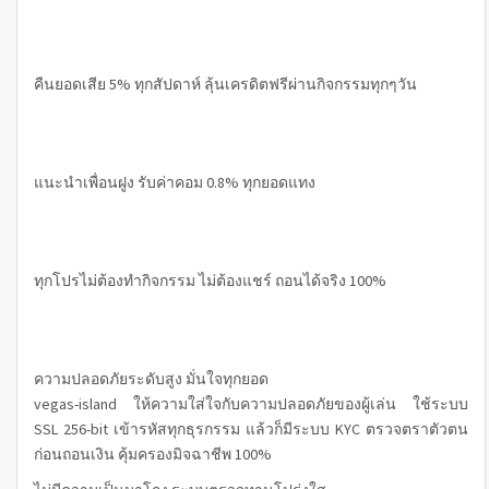
คืนยอดเสีย 5% ทุกสัปดาห์
ลุ้นเครดิตฟรีผ่านกิจกรรมทุกๆวัน
แนะนำเพื่อนฝูง รับค่าคอม 0.8% ทุกยอดแทง
ทุกโปรไม่ต้องทำกิจกรรม ไม่ต้องแชร์ ถอนได้จริง 100%
ความปลอดภัยระดับสูง มั่นใจทุกยอด
vegas-island ให้ความใส่ใจกับความปลอดภัยของผู้เล่น ใช้ระบบ
SSL 256-bit เข้ารหัสทุกธุรกรรม แล้วก็มีระบบ KYC ตรวจตราตัวตน
ก่อนถอนเงิน คุ้มครองมิจฉาชีพ 100%