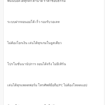
พนันบอลได้ทุกลีก ค่าน้ำดี ราคาชอบธรรม
ระบบฝากถอนออโต้ เร็ว รองรับวอเลท
ไม่ต้องโยกเงิน เล่นได้ทุกเกมในยูสเดียว
โปรโมชั่นนานัปการ ถอนได้จริง ไม่มีเทิร์น
เล่นได้ทุกแพลตฟอร์ม โทรศัพท์มือถือ/PC ไม่ต้องโหลดแอป