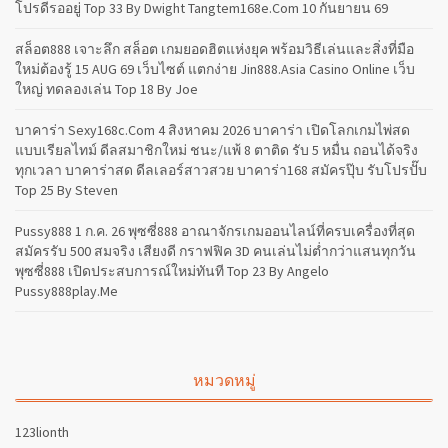
โปรดีรออยู่ Top 33 By Dwight Tangtem168e.com 10 กันยายน 69
สล็อต888 เจาะลึก สล็อต เกมยอดฮิตแห่งยุค พร้อมวิธีเล่นและสิ่งที่มือ
ใหม่ต้องรู้ 15 AUG 69 เว็บไซต์ แตกง่าย Jin888.asia Casino Online เว็บ
ใหญ่ ทดลองเล่น Top 18 By Joe
บาคาร่า Sexy168c.com 4 สิงหาคม 2026 บาคาร่า เปิดโลกเกมไพ่สด
แบบเรียลไทม์ ดีลสมาชิกใหม่ ชนะ/แพ้ 8 ตาติด รับ 5 หมื่น ถอนได้จริง
ทุกเวลา บาคาร่าสด ดีลเลอร์สาวสวย บาคาร่า168 สมัครปุ๊บ รับโปรปั๊บ
Top 25 By Steven
Pussy888 1 ก.ค. 26 พุซซี่888 อาณาจักรเกมออนไลน์ที่ครบเครื่องที่สุด
สมัครรับ 500 สมจริง เสียงดี กราฟฟิค 3D คนเล่นไม่ต่ำกว่าแสนทุกวัน
พุซซี่888 เปิดประสบการณ์ใหม่ทันที Top 23 By Angelo
Pussy888play.me
หมวดหมู่
123lionth