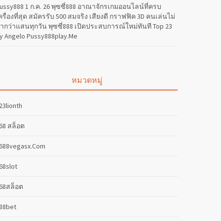
ussy888 1 ก.ค. 26 พุซซี่888 อาณาจักรเกมออนไลน์ที่ครบ
ครื่องที่สุด สมัครรับ 500 สมจริง เสียงดี กราฟฟิค 3D คนเล่นไม่
่ำกว่าแสนทุกวัน พุซซี่888 เปิดประสบการณ์ใหม่ทันที Top 23
y Angelo Pussy888play.me
หมวดหมู่
23lionth
68 สล็อต
688vegasx.com
68slot
68สล็อต
88bet