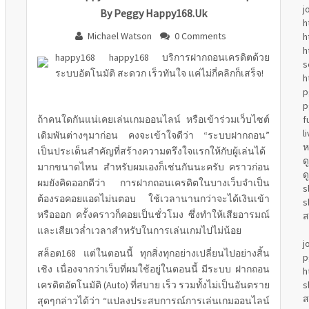
j
By Peggy Happy168.uk
h
Michael Watson
0 Comments
h
h
happy168
happy168 บริการฝากถอนเครดิตด้วย
s
ระบบอัตโนมัติ สะดวก เร็วทันใจ แค่ไม่กี่คลิกก็เสร็จ!
h
p
p
ถ้าคนใดกันแน่เคยเล่นเกมออนไลน์ หรือเข้าร่วมเว็บไซต์
f
l
เดิมพันต่างๆมาก่อน คงจะเข้าใจดีว่า “ระบบฝากถอน”
ห
เป็นประเด็นสำคัญที่สร้างความตรึงใจแรกให้กับผู้เล่นได้
ด
มากขนาดไหน สำหรับผมเองก็เช่นกันนะครับ คราวก่อน
ด
ผมยังคิดออกดีว่า การฝากถอนเครดิตในบางเว็บจำเป็น
s
ต้องรอคอยแอดไม่นตอบ ใช้เวลานานกว่าจะได้เงินเข้า
s
หรือออก ครั้งคราวก็คอยเป็นชั่วโมง ซึ่งทำให้เสียอารมณ์
ส
และเสียเวล่ำเวลาสำหรับในการเล่นเกมไปไม่น้อย
j
สล็อต168 แต่ในตอนนี้ ทุกสิ่งทุกอย่างเปลี่ยนไปอย่างสิ้น
p
เชิง เนื่องจากว่าเว็บที่ผมใช้อยู่ในตอนนี้ มีระบบ ฝากถอน
h
เครดิตอัตโนมัติ (Auto) ที่สบาย เร็ว รวมทั้งไม่เป็นอันตราย
s
ส
สุดๆกล่าวได้ว่า “แปลงประสบการณ์การเล่นเกมออนไลน์