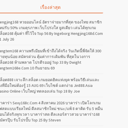
เรื่องล่าสุด
engjing168 หวยออนไลน์ อัตราจ่ายมากที่สุด ของไทย สมาชิก
หม่รับ 50% เกมคุรภาพ เว็บโปร่งใส ยูสเดียว เล่นได้ทุกเกม
ล็อต168 คุ้มค่า ที่ไว้ใจ Top 56 By Ingeborg Hengjing168d.com
1 July 26
angtem168 ความพรีเมียมที่เข้าถึงได้จริง วันเกิดนี้พี่จัดให้ 300
ายทุนน้อย สมัครด่วน คุ้มค่าการเดิมพัน ที่สุดในวงการ
ล็อต168 ห้ามพลาด โปรดีรออยู่ Top 33 By Dwight
angtem168e.com 10 กันยายน 69
ล็อต888 เจาะลึก สล็อต เกมยอดฮิตแห่งยุค พร้อมวิธีเล่นและ
ิ่งที่มือใหม่ต้องรู้ 15 AUG 69 เว็บไซต์ แตกง่าย Jin888.asia
asino Online เว็บใหญ่ ทดลองเล่น Top 18 By Joe
าคาร่า Sexy168c.com 4 สิงหาคม 2026 บาคาร่า เปิดโลกเกม
พ่สดแบบเรียลไทม์ ดีลสมาชิกใหม่ ชนะ/แพ้ 8 ตาติด รับ 5 หมื่น
อนได้จริงทุกเวลา บาคาร่าสด ดีลเลอร์สาวสวย บาคาร่า168
มัครปุ๊บ รับโปรปั๊บ Top 25 By Steven