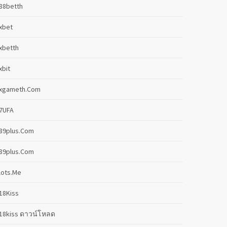
88betth
xbet
xbetth
xbit
xgameth.com
7UFA
89plus.com
89plus.com
lots.me
18Kiss
18kiss ดาวน์โหลด