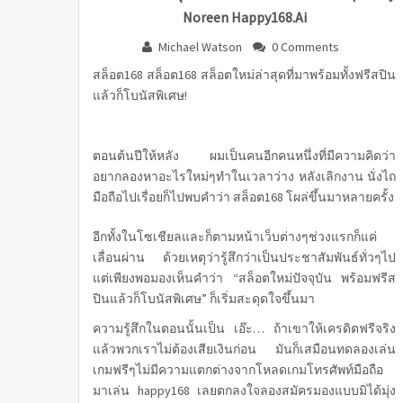
Noreen Happy168.ai
Michael Watson
0 Comments
สล็อต168
สล็อต168 สล็อตใหม่ล่าสุดที่มาพร้อมทั้งฟรีสปิน
แล้วก็โบนัสพิเศษ!
ตอนต้นปีให้หลัง ผมเป็นคนอีกคนหนึ่งที่มีความคิดว่า
อยากลองหาอะไรใหม่ๆทำในเวลาว่าง หลังเลิกงาน นั่งไถ
มือถือไปเรื่อยก็ไปพบคำว่า สล็อต168 โผล่ขึ้นมาหลายครั้ง
อีกทั้งในโซเชียลและก็ตามหน้าเว็บต่างๆช่วงแรกก็แค่
เลื่อนผ่าน ด้วยเหตุว่ารู้สึกว่าเป็นประชาสัมพันธ์ทั่วๆไป
แต่เพียงพอมองเห็นคำว่า “สล็อตใหม่ปัจจุบัน พร้อมฟรีส
ปินแล้วก็โบนัสพิเศษ” ก็เริ่มสะดุดใจขึ้นมา
ความรู้สึกในตอนนั้นเป็น เอ๊ะ… ถ้าเขาให้เครดิตฟรีจริง
แล้วพวกเราไม่ต้องเสียเงินก่อน มันก็เสมือนทดลองเล่น
เกมฟรีๆไม่มีความแตกต่างจากโหลดเกมโทรศัพท์มือถือ
มาเล่น happy168 เลยตกลงใจลองสมัครมองแบบมิได้มุ่ง