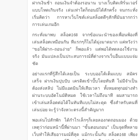
ฝากเงินช้า ถอนเงินจำต้องรอนาน บางเว็บติดเทิร์นเวอร์
แบบโหดเกินจริง เล่นเท่าใดก็ถอนมิได้สักครั้ง จนกระทั่ง
เริ่มคิดว่า การหาเว็บไซต์เล่นสล็อตดีๆสักที่มันยากกว่า
การเล่นเกมอีก
กระทั่งมาพบ
สล็อต168
จากข้อแนะนำของเพื่อนพ้องที่
เล่นสล็อตเหมือนกัน ทีแรกๆก็ไม่ได้มุ่งมาดมาก แค่หวังว่า
“ขอให้ฝาก–ถอนง่าย” ก็พอแล้ว แต่พอได้ทดลองใช้งาน
จริง มันแปลงเป็นประสบการณ์ที่ต่างจากเว็บอื่นแบบแจ่ม
ชัด
อย่างแรกที่รู้สึกได้เลยเป็น ระบบออโต้เต็มแบบ สมัคร
เสร็จ ฝากเงินปุบปับ เครดิตเข้าปั๊บโดยทันที ไม่มีจำเป็น
ต้องส่งสลิป ไม่มีแอดมินให้เสียเวลา ทั้งหมดทุกอย่างทำ
ผ่านระบบอัตโนมัติหมด ใช้เวลาไม่ถึงนาที ผมสามารถ
เข้าเล่นสล็อตต่อได้ในทันทีแบบไม่สะดุด ซึ่งสำหรับคนที่
เล่นบ่อย จะรู้ว่าจังหวะตรงนี้สำคัญมาก
พอเล่นไปสักพัก ได้กำไรเล็กๆก็เลยลองกดถอนมอง ด้วย
เหตุว่าก่อนหน้านี้ที่ผ่านมา “ขั้นตอนถอน” เป็นจุดที่หลาย
เว็บทำให้เสียอารมณ์ที่สุด แม้กระนั้นกับ สล็อต168 เพียง