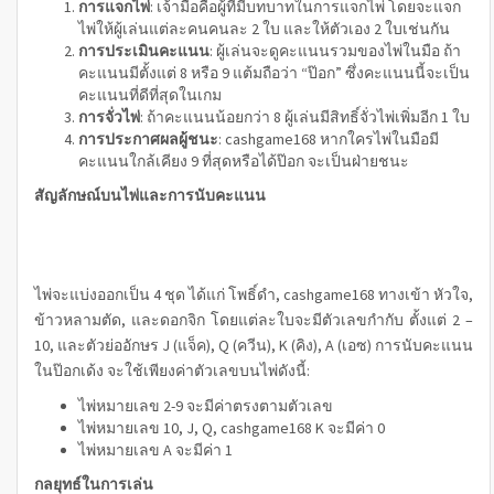
การแจกไพ่
: เจ้ามือคือผู้ที่มีบทบาทในการแจกไพ่ โดยจะแจก
ไพ่ให้ผู้เล่นแต่ละคนคนละ 2 ใบ และให้ตัวเอง 2 ใบเช่นกัน
การประเมินคะแนน
: ผู้เล่นจะดูคะแนนรวมของไพ่ในมือ ถ้า
คะแนนมีตั้งแต่ 8 หรือ 9 แต้มถือว่า “ป๊อก” ซึ่งคะแนนนี้จะเป็น
คะแนนที่ดีที่สุดในเกม
การจั่วไพ่
: ถ้าคะแนนน้อยกว่า 8 ผู้เล่นมีสิทธิ์จั่วไพ่เพิ่มอีก 1 ใบ
การประกาศผลผู้ชนะ
:
cashgame168
หากใครไพ่ในมือมี
คะแนนใกล้เคียง 9 ที่สุดหรือได้ป๊อก จะเป็นฝ่ายชนะ
สัญลักษณ์บนไพ่และการนับคะแนน
ไพ่จะแบ่งออกเป็น 4 ชุด ได้แก่ โพธิ์ดำ,
cashgame168 ทางเข้า
หัวใจ,
ข้าวหลามตัด, และดอกจิก โดยแต่ละใบจะมีตัวเลขกำกับ ตั้งแต่ 2 –
10, และตัวย่ออักษร J (แจ็ค), Q (ควีน), K (คิง), A (เอซ) การนับคะแนน
ในป๊อกเด้ง จะใช้เพียงค่าตัวเลขบนไพ่ดังนี้:
ไพ่หมายเลข 2-9 จะมีค่าตรงตามตัวเลข
ไพ่หมายเลข 10, J, Q,
cashgame168
K จะมีค่า 0
ไพ่หมายเลข A จะมีค่า 1
กลยุทธ์ในการเล่น