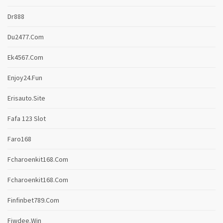
Dr888
Du2477.com
Ek4567.com
Enjoy24.fun
Erisauto.site
Fafa 123 Slot
Faro168
Fcharoenkit168.com
Fcharoenkit168.com
Finfinbet789.com
Fiwdee.win