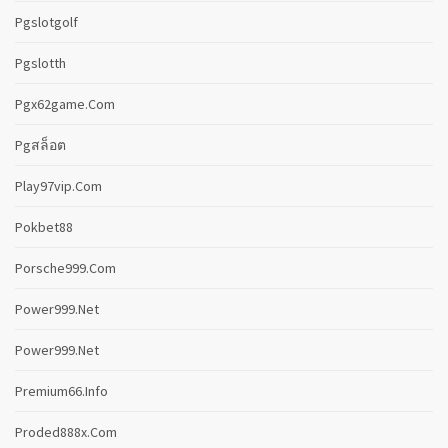
Pgslotgolf
Pgslotth
Pgx62game.com
Pgสล็อต
Play97vip.com
Pokbet88
Porsche999.com
Power999.net
Power999.net
Premium66.info
Proded888x.com