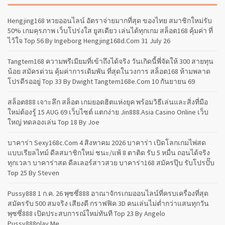
Hengjing168 หวยออนไลน์ อัตราจ่ายมากที่สุด ของไทย สมาชิกใหม่รับ
50% เกมคุรภาพ เว็บโปร่งใส ยูสเดียว เล่นได้ทุกเกม สล็อต168 คุ้มค่า ที่
ไว้ใจ Top 56 By Ingeborg Hengjing168d.com 31 July 26
Tangtem168 ความพรีเมียมที่เข้าถึงได้จริง วันเกิดนี้พี่จัดให้ 300 สายทุน
น้อย สมัครด่วน คุ้มค่าการเดิมพัน ที่สุดในวงการ สล็อต168 ห้ามพลาด
โปรดีรออยู่ Top 33 By Dwight Tangtem168e.com 10 กันยายน 69
สล็อต888 เจาะลึก สล็อต เกมยอดฮิตแห่งยุค พร้อมวิธีเล่นและสิ่งที่มือ
ใหม่ต้องรู้ 15 AUG 69 เว็บไซต์ แตกง่าย Jin888.asia Casino Online เว็บ
ใหญ่ ทดลองเล่น Top 18 By Joe
บาคาร่า Sexy168c.com 4 สิงหาคม 2026 บาคาร่า เปิดโลกเกมไพ่สด
แบบเรียลไทม์ ดีลสมาชิกใหม่ ชนะ/แพ้ 8 ตาติด รับ 5 หมื่น ถอนได้จริง
ทุกเวลา บาคาร่าสด ดีลเลอร์สาวสวย บาคาร่า168 สมัครปุ๊บ รับโปรปั๊บ
Top 25 By Steven
Pussy888 1 ก.ค. 26 พุซซี่888 อาณาจักรเกมออนไลน์ที่ครบเครื่องที่สุด
สมัครรับ 500 สมจริง เสียงดี กราฟฟิค 3D คนเล่นไม่ต่ำกว่าแสนทุกวัน
พุซซี่888 เปิดประสบการณ์ใหม่ทันที Top 23 By Angelo
Pussy888play.me