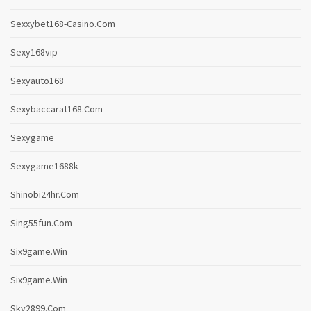
Sexxybet168-Casino.com
Sexy168vip
Sexyauto168
Sexybaccarat168.com
Sexygame
Sexygame1688k
Shinobi24hr.com
Sing55fun.com
Six9game.win
Six9game.win
Sky2899.com