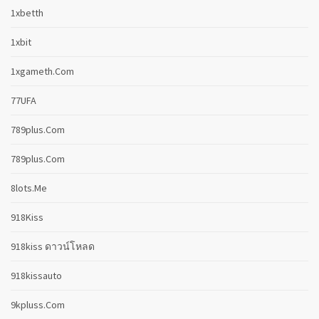
1xbetth
1xbit
1xgameth.com
77UFA
789plus.com
789plus.com
8lots.me
918Kiss
918kiss ดาวน์โหลด
918kissauto
9kpluss.com