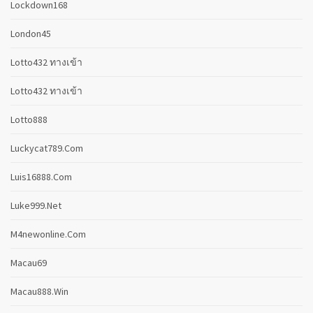
Lockdown168
London45
Lotto432 ทางเข้า
Lotto432 ทางเข้า
Lotto888
Luckycat789.com
Luis16888.com
Luke999.net
M4newonline.com
Macau69
Macau888.win