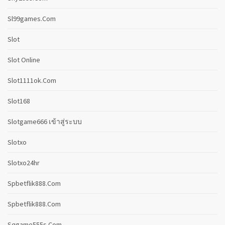
Sl99games.com
Slot
Slot Online
Slot1111ok.com
Slot168
Slotgame666 เข้าสู่ระบบ
Slotxo
Slotxo24hr
Spbetflik888.com
Spbetflik888.com
Sqgame555s.com