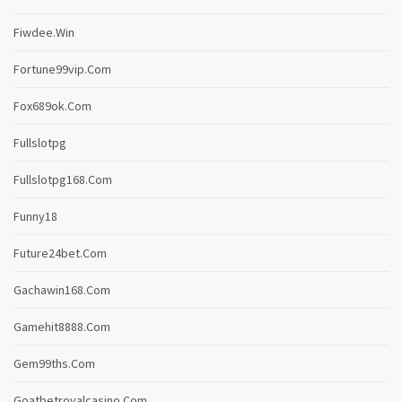
Fiwdee.win
Fortune99vip.com
Fox689ok.com
Fullslotpg
Fullslotpg168.com
Funny18
Future24bet.com
Gachawin168.com
Gamehit8888.com
Gem99ths.com
Goatbetroyalcasino.com