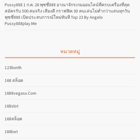
Pussy888 1 ก.ค. 26 พุซซี่888 อาณาจักรเกมออนไลน์ที่ครบเครื่องที่สุด
สมัครรับ 500 สมจริง เสียงดี กราฟฟิค 3D คนเล่นไม่ต่ำกว่าแสนทุกวัน
พุซซี่888 เปิดประสบการณ์ใหม่ทันที Top 23 By Angelo
Pussy888play.me
หมวดหมู่
123lionth
168 สล็อต
1688vegasx.com
168slot
168สล็อต
188bet