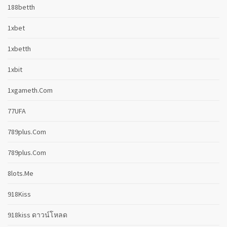
188betth
1xbet
1xbetth
1xbit
1xgameth.com
77UFA
789plus.com
789plus.com
8lots.me
918Kiss
918kiss ดาวน์โหลด