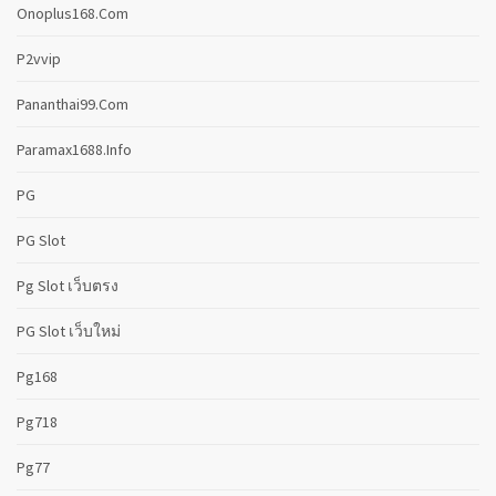
Onoplus168.com
P2vvip
Pananthai99.com
Paramax1688.info
PG
PG Slot
Pg Slot เว็บตรง
PG Slot เว็บใหม่
Pg168
Pg718
Pg77