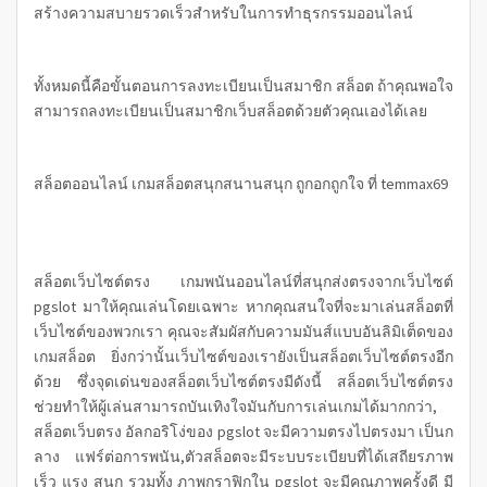
สร้างความสบายรวดเร็วสำหรับในการทำธุรกรรมออนไลน์
ทั้งหมดนี้คือขั้นตอนการลงทะเบียนเป็นสมาชิก สล็อต ถ้าคุณพอใจ
สามารถลงทะเบียนเป็นสมาชิกเว็บสล็อตด้วยตัวคุณเองได้เลย
สล็อตออนไลน์ เกมสล็อตสนุกสนานสนุก ถูกอกถูกใจ ที่ temmax69
สล็อตเว็บไซต์ตรง เกมพนันออนไลน์ที่สนุกส่งตรงจากเว็บไซต์
pgslot มาให้คุณเล่นโดยเฉพาะ หากคุณสนใจที่จะมาเล่นสล็อตที่
เว็บไซต์ของพวกเรา คุณจะสัมผัสกับความมันส์แบบอันลิมิเต็ดของ
เกมสล็อต ยิ่งกว่านั้นเว็บไซต์ของเรายังเป็นสล็อตเว็บไซต์ตรงอีก
ด้วย ซึ่งจุดเด่นของสล็อตเว็บไซต์ตรงมีดังนี้ สล็อตเว็บไซต์ตรง
ช่วยทำให้ผู้เล่นสามารถบันเทิงใจมันกับการเล่นเกมได้มากกว่า,
สล็อตเว็บตรง
อัลกอริโง่ของ pgslot จะมีความตรงไปตรงมา เป็นก
ลาง แฟร์ต่อการพนัน,ตัวสล็อตจะมีระบบระเบียบที่ได้เสถียรภาพ
เร็ว แรง สนุก รวมทั้ง ภาพกราฟิกใน pgslot จะมีคุณภาพครั้งดี มี