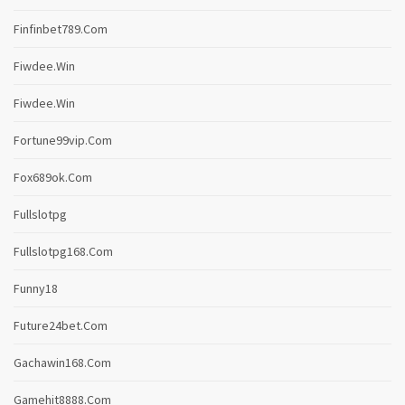
Finfinbet789.com
Fiwdee.win
Fiwdee.win
Fortune99vip.com
Fox689ok.com
Fullslotpg
Fullslotpg168.com
Funny18
Future24bet.com
Gachawin168.com
Gamehit8888.com