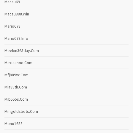
Macau69
Macau888.win
Mario678
Mario678.info
Meekin365day.com
Mexicanoo.com
Mfj889xx.com
Mia88th.com
Mib555s.com
Mmgoldsbets.com
Mono1688