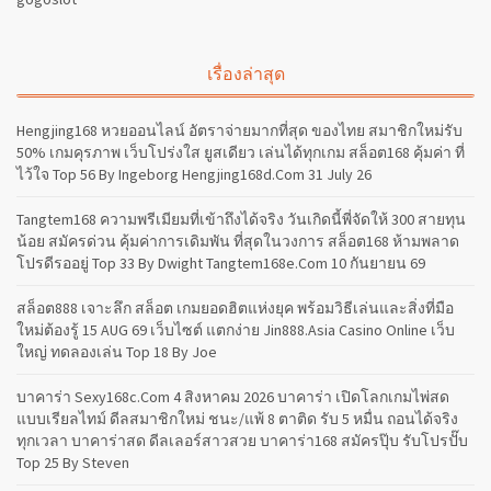
เรื่องล่าสุด
Hengjing168 หวยออนไลน์ อัตราจ่ายมากที่สุด ของไทย สมาชิกใหม่รับ
50% เกมคุรภาพ เว็บโปร่งใส ยูสเดียว เล่นได้ทุกเกม สล็อต168 คุ้มค่า ที่
ไว้ใจ Top 56 By Ingeborg Hengjing168d.com 31 July 26
Tangtem168 ความพรีเมียมที่เข้าถึงได้จริง วันเกิดนี้พี่จัดให้ 300 สายทุน
น้อย สมัครด่วน คุ้มค่าการเดิมพัน ที่สุดในวงการ สล็อต168 ห้ามพลาด
โปรดีรออยู่ Top 33 By Dwight Tangtem168e.com 10 กันยายน 69
สล็อต888 เจาะลึก สล็อต เกมยอดฮิตแห่งยุค พร้อมวิธีเล่นและสิ่งที่มือ
ใหม่ต้องรู้ 15 AUG 69 เว็บไซต์ แตกง่าย Jin888.asia Casino Online เว็บ
ใหญ่ ทดลองเล่น Top 18 By Joe
บาคาร่า Sexy168c.com 4 สิงหาคม 2026 บาคาร่า เปิดโลกเกมไพ่สด
แบบเรียลไทม์ ดีลสมาชิกใหม่ ชนะ/แพ้ 8 ตาติด รับ 5 หมื่น ถอนได้จริง
ทุกเวลา บาคาร่าสด ดีลเลอร์สาวสวย บาคาร่า168 สมัครปุ๊บ รับโปรปั๊บ
Top 25 By Steven