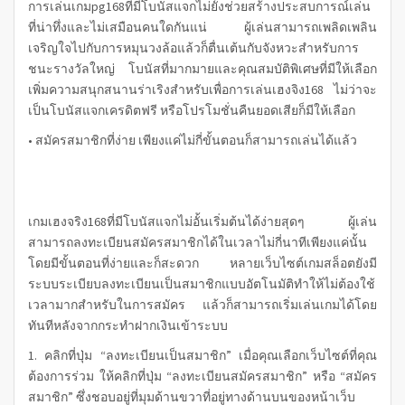
การเล่นเกมpg168ที่มีโบนัสแจกไม่ยั้งช่วยสร้างประสบการณ์เล่น
ที่น่าทึ่งและไม่เสมือนคนใดกันแน่ ผู้เล่นสามารถเพลิดเพลิน
เจริญใจไปกับการหมุนวงล้อแล้วก็ตื่นเต้นกับจังหวะสำหรับการ
ชนะรางวัลใหญ่ โบนัสที่มากมายและคุณสมบัติพิเศษที่มีให้เลือก
เพิ่มความสนุกสนานร่าเริงสำหรับเพื่อการเล่นเฮงจิง168 ไม่ว่าจะ
เป็นโบนัสแจกเครดิตฟรี หรือโปรโมชั่นคืนยอดเสียก็มีให้เลือก
• สมัครสมาชิกที่ง่าย เพียงแค่ไม่กี่ขั้นตอนก็สามารถเล่นได้แล้ว
เกมเฮงจริง168ที่มีโบนัสแจกไม่อั้นเริ่มต้นได้ง่ายสุดๆ ผู้เล่น
สามารถลงทะเบียนสมัครสมาชิกได้ในเวลาไม่กี่นาทีเพียงแค่นั้น
โดยมีขั้นตอนที่ง่ายและก็สะดวก หลายเว็บไซต์เกมสล็อตยังมี
ระบบระเบียบลงทะเบียนเป็นสมาชิกแบบอัตโนมัติทำให้ไม่ต้องใช้
เวลามากสำหรับในการสมัคร แล้วก็สามารถเริ่มเล่นเกมได้โดย
ทันทีหลังจากกระทำฝากเงินเข้าระบบ
1. คลิกที่ปุ่ม “ลงทะเบียนเป็นสมาชิก” เมื่อคุณเลือกเว็บไซต์ที่คุณ
ต้องการร่วม ให้คลิกที่ปุ่ม “ลงทะเบียนสมัครสมาชิก” หรือ “สมัคร
สมาชิก” ซึ่งชอบอยู่ที่มุมด้านขวาที่อยู่ทางด้านบนของหน้าเว็บ