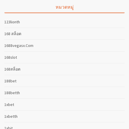
หมวดหมู่
123lionth
168 สล็อต
1688vegasx.com
168slot
168สล็อต
188bet
188betth
1xbet
1xbetth
1xbit