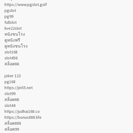
https://www.pgslot.golf
pgslot
pg99
fullslot
live22slot
หนังชนโรง
ดูหนังฟรี
ดูหนังชนโรง
slot168
slot456
สล็อต66
joker 123
pg168
https://jin55.net
slot99
สล็อต66
slot44
https://judhai168.co
https://bonus888.life
สล็อต888
สล็อต99