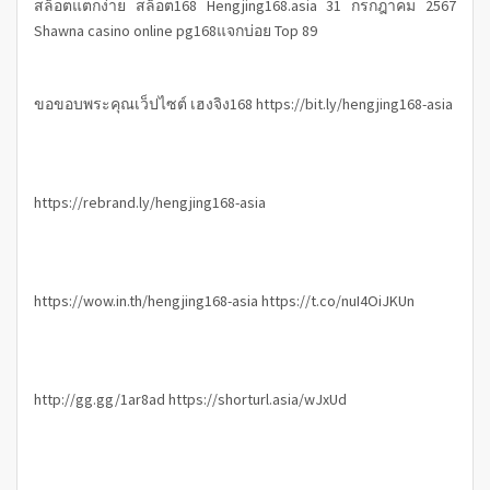
สล็อตแตกง่าย สล็อต168 Hengjing168.asia 31 กรกฎาคม 2567
Shawna casino online pg168แจกบ่อย Top 89
ขอขอบพระคุณเว็ปไซต์
เฮงจิง168
https://bit.ly/hengjing168-asia
https://rebrand.ly/hengjing168-asia
https://wow.in.th/hengjing168-asia
https://t.co/nuI4OiJKUn
http://gg.gg/1ar8ad
https://shorturl.asia/wJxUd