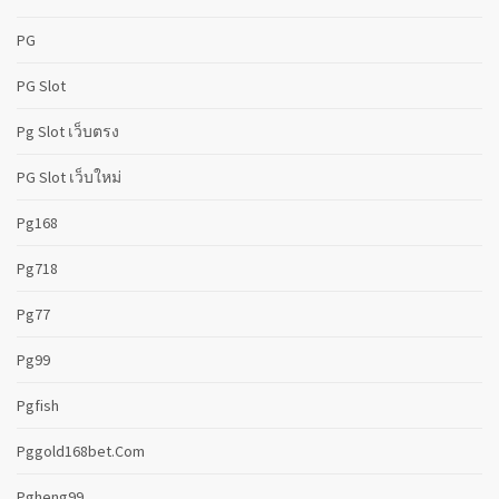
PG
PG Slot
Pg Slot เว็บตรง
PG Slot เว็บใหม่
Pg168
Pg718
Pg77
Pg99
Pgfish
Pggold168bet.com
Pgheng99