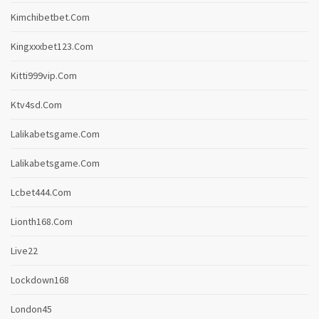
Kimchibetbet.com
Kingxxxbet123.com
Kitti999vip.com
Ktv4sd.com
Lalikabetsgame.com
Lalikabetsgame.com
Lcbet444.com
Lionth168.com
Live22
Lockdown168
London45