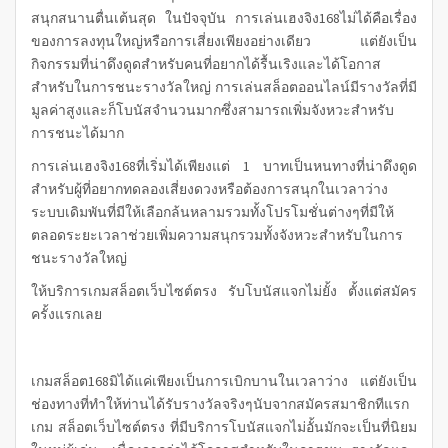
สนุกสนานตื่นเต้นสุด ในปัจจุบัน การเล่นเฮงจิง168ไม่ได้คือเรื่อง
ของการลงทุนใหญ่หรือการเสี่ยงเพียงอย่างเดียว แต่ยังเป็น
กิจกรรมที่น่าดึงดูดสำหรับคนที่อยากได้รื้นเริงและได้โอกาส
สำหรับในการชนะรางวัลใหญ่ การเล่นสล็อตออนไลน์มีรางวัลที่มี
มูลค่าสูงและก็โบนัสจำนวนมากซึ่งสามารถเพิ่มจังหวะสำหรับ
การชนะได้มาก
การเล่นเฮงจิง168ที่เริ่มได้เพียงแต่ 1 บาทเป็นหนทางที่น่าดึงดูด
สำหรับผู้ที่อยากทดลองเสี่ยงดวงหรือต้องการสนุกในเวลาว่าง
ระบบเดิมพันที่มีให้เลือกล้นหลามรวมทั้งโปรโมชั่นต่างๆที่มีให้
ตลอดระยะเวลาช่วยเพิ่มความสนุกรวมทั้งจังหวะสำหรับในการ
ชนะรางวัลใหญ่
ให้บริการเกมสล็อตเว็บไซต์ตรง รับโบนัสแจกไม่ยั้ง ตั้งแต่สมัคร
ครั้งแรกเลย
เกมสล็อต168มิได้แค่เพียงเป็นการเบิกบานในเวลาว่าง แต่ยังเป็น
ช่องทางที่ทำให้ท่านได้รับรางวัลจริงๆนับจากสมัครสมาชิกทีแรก
เกม สล็อตเว็บไซต์ตรง ที่มีบริการโบนัสแจกไม่อั้นมักจะเป็นที่นิยม