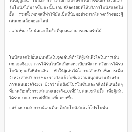
ในหมู่ผู้เล่น เนื่องจากว่าได้โอกาสสำหรับในการชนะรางวัลและ
รับโบนัสได้มากขึ้น ฉะนั้น เกม สล็อต168 ที่ให้บริการโบนัสแจกไม่
อั้น รวมทั้งเหตุผลที่ทำให้มันเป็นที่นิยมอย่างมากในวงกว้างของผู้
เล่นเกมสล็อตออนไลน์
• เสน่ห์ของโบนัสแจกไม่ยั้ง ที่ทุกคนสามารถยอมรับได้
โบนัสแจกไม่อั้นเป็นหนึ่งในจุดเด่นที่ทำให้ผู้เล่นพึงใจในการเล่น
เกมเฮงจิง168 การได้รับโบนัสเมื่อลงทะเบียนทีแรก หรือการได้รับ
โบนัสทุกครั้งที่ฝากเงิน ทำให้ผู้เล่นได้โอกาสสำหรับเพื่อการเพิ่ม
จังหวะสำหรับการชนะรางวัลแล้วก็เพิ่มความสนุกสนานสำหรับ
การเล่นเฮงจริง168 ยิ่งกว่านั้นยังมีโปรโมชั่นและก็สิทธิพิเศษอื่นๆ
ที่มาพร้อมทั้งการเล่นเกมเฮงจริง168ที่มีโบนัสแจกไม่ยั้ง เพื่อผู้เล่น
ได้รับประสบการณ์ที่มีค่าเพิ่มมากขึ้น
• สร้างประสบการณ์เล่นที่น่าทึ่งกับโบนัสแล้วก็โปรโมชั่น