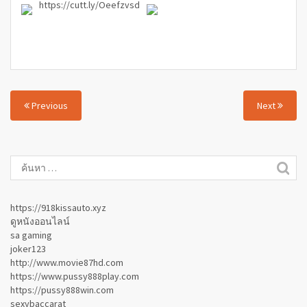
https://cutt.ly/Oeefzvsd
Previous
Next
https://918kissauto.xyz
ดูหนังออนไลน์
sa gaming
joker123
http://www.movie87hd.com
https://www.pussy888play.com
https://pussy888win.com
sexybaccarat