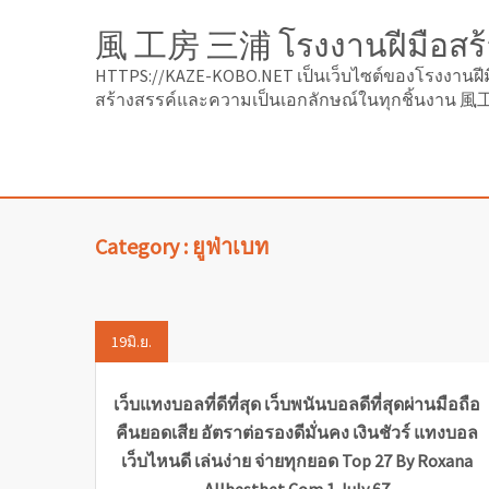
風 工房 三浦 โรงงานฝีมือสร้าง
HTTPS://KAZE-KOBO.NET เป็นเว็บไซต์ของโรงงานฝีม
สร้างสรรค์และความเป็นเอกลักษณ์ในทุกชิ้นงาน 
Category : ยูฟ่าเบท
19
มิ.ย.
เว็บแทงบอลที่ดีที่สุด เว็บพนันบอลดีที่สุดผ่านมือถือ
คืนยอดเสีย อัตราต่อรองดีมั่นคง เงินชัวร์ แทงบอล
เว็บไหนดี เล่นง่าย จ่ายทุกยอด Top 27 By Roxana