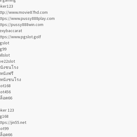
a gaming
oker123
ttp://www.movie87hd.com
ttps://www.pussy888play.com
ttps://pussy888win.com
exybaccarat
ttps://www.pgslot.golf
gslot
g99
ullslot
ive22slot
นังชนโรง
ูหนังฟรี
ูหนังชนโรง
lot168
lot456
ล็อต66
oker 123
g168
ttps://jin55.net
lot99
ล็อต66