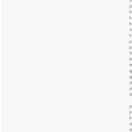
s
j
h
h
h
s
h
p
p
f
l
ห
ด
ด
s
s
ส
j
p
h
s
ส