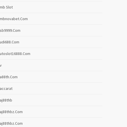
mb Slot
mbnovabet.com
sb9999.com
udi688.com
utoslot16888.com
v
a88th.com
accarat
aj88thb
aj88thbz.com
aj88thbz.com