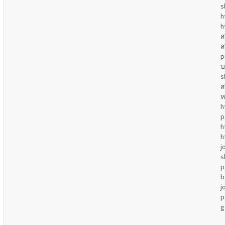
s
h
h
ส
ส
p
บ
s
ส
ห
h
p
h
h
j
s
p
b
j
p
g