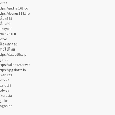
lot44
ttps://judhai168.co
ttps://bonus888.life
ล็อต888
ล็อต99
ussy888
าคาร่า168
lotxo
ล็อตทดลอง
นังโป๊ไทย
ttps://1xbetth.vip
gslot
ttps://allbet24hr.win
ttps://pgslotth.io
oker 123
lot777
gslot88
etway
okerasia
g slot
ogoslot