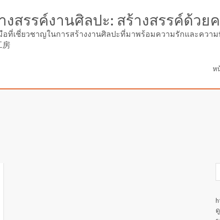
สรรค์งานศิลปะ: สร้างสรรค์ด้วยค
ือที่เชี่ยวชาญในการสร้างงานศิลปะที่มาพร้อมความรักและความพิ
風工房
หน
h
ด