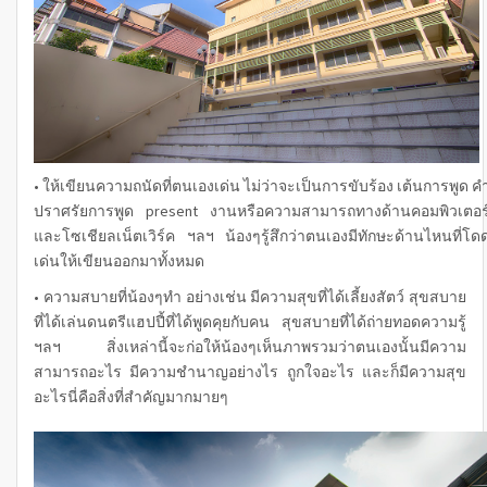
• ให้เขียนความถนัดที่ตนเองเด่น ไม่ว่าจะเป็นการขับร้อง เต้นการพูด ค
ปราศรัยการพูด present งานหรือความสามารถทางด้านคอมพิวเตอร
และโซเชียลเน็ตเวิร์ค ฯลฯ น้องๆรู้สึกว่าตนเองมีทักษะด้านไหนที่โด
เด่นให้เขียนออกมาทั้งหมด
• ความสบายที่น้องๆทำ อย่างเช่น มีความสุขที่ได้เลี้ยงสัตว์ สุขสบาย
ที่ได้เล่นดนตรีแฮปปี้ที่ได้พูดคุยกับคน สุขสบายที่ได้ถ่ายทอดความรู้
ฯลฯ สิ่งเหล่านี้จะก่อให้น้องๆเห็นภาพรวมว่าตนเองนั้นมีความ
สามารถอะไร มีความชำนาญอย่างไร ถูกใจอะไร และก็มีความสุข
อะไรนี่คือสิ่งที่สำคัญมากมายๆ