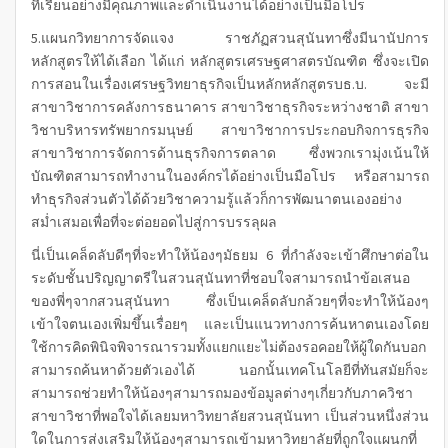
ที่เรียนอย่างมีคุณภาพและดำเนินงานได้อย่างเป็นมือโปร
5.แผนกวิทยาการจัดแจง ราชภัฏสวนสุนันทาซึ่งมีนานัปการ
หลักสูตรให้ได้เลือก ได้แก่ หลักสูตรเศรษฐศาสตรบัณฑิต ซึ่งจะเปิด
การสอนในเรื่องเศรษฐวิทยาธุรกิจเป็นหลักหลักสูตรบธ.บ. จะมี
สาขาวิชาการคลังการธนาคาร สาขาวิชาธุรกิจระหว่างชาติ สาขา
วิชาบริหารทรัพยากรมนุษย์ สาขาวิชาการประกอบกิจการธุรกิจ
สาขาวิชาการจัดการด้านธุรกิจการตลาด ซึ่งพวกเรามุ่งเน้นให้
บัณฑิตสามารถทำงานในองค์กรได้อย่างเป็นมือโปร หรือสามารถ
ทำธุรกิจส่วนตัวได้ด้วยวิชาความรู้แล้วก็การพัฒนาตนเองอย่าง
สม่ำเสมอเพื่อที่จะต่อยอดไปสู่การบรรลุผล
นี่เป็นเคล็ดลับดีๆที่จะทำให้น้องๆมัธยม 6 ที่กำลังจะเข้าศึกษาต่อใน
ระดับชั้นปริญญาตรีในสวนสุนันทาที่ชอบใจสามารถนำข้อเสนอ
ของพี่ๆจากสวนสุนันทา ซึ่งเป็นเคล็ดลับกล้วยๆที่จะทำให้น้องๆ
เข้าใจตนเองเพิ่มขึ้นเรื่อยๆ และเป็นแนวทางการค้นหาตนเองโดย
ใช้การคิดพินิจพิจารณารวมทั้งแยกแยะไม่ต้องรอคอยให้ผู้ใดกันบอก
สามารถค้นหาด้วยตัวเองได้ นอกนั้นเทคโนโลยีที่ทันสมัยก็จะ
สามารถช่วยทำให้น้องๆสามารถมองข้อมูลต่างๆเกี่ยวกับภาควิชา
สาขาวิชาที่พอใจได้เลยมหาวิทยาลัยสวนสุนันทา เป็นส่วนหนึ่งส่วน
ใดในการส่งเสริมให้น้องๆสามารถเข้ามหาวิทยาลัยที่ถูกใจแผนกที่