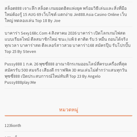
สล็อต888 เจาะลึก สล็อต เกมยอดฮิตแห่งยุค พร้อมวิธีเล่นและสิ่งที่มือ
ใหม่ต้องรู้ 15 AUG 69 เว็บไซต์ แตกง่าย Jin888.asia Casino Online เว็บ
ใหญ่ ทดลองเล่น Top 18 By Joe
บาคาร่า Sexy168c.com 4 สิงหาคม 2026 บาคาร่า เปิดโลกเกมไพ่สด
แบบเรียลไทม์ ดีลสมาชิกใหม่ ชนะ/แพ้ 8 ตาติด รับ 5 หมื่น ถอนได้จริง
ทุกเวลา บาคาร่าสด ดีลเลอร์สาวสวย บาคาร่า168 สมัครปุ๊บ รับโปรปั๊บ
Top 25 By Steven
Pussy888 1 ก.ค. 26 พุซซี่888 อาณาจักรเกมออนไลน์ที่ครบเครื่องที่สุด
สมัครรับ 500 สมจริง เสียงดี กราฟฟิค 3D คนเล่นไม่ต่ำกว่าแสนทุกวัน
พุซซี่888 เปิดประสบการณ์ใหม่ทันที Top 23 By Angelo
Pussy888play.me
หมวดหมู่
123lionth