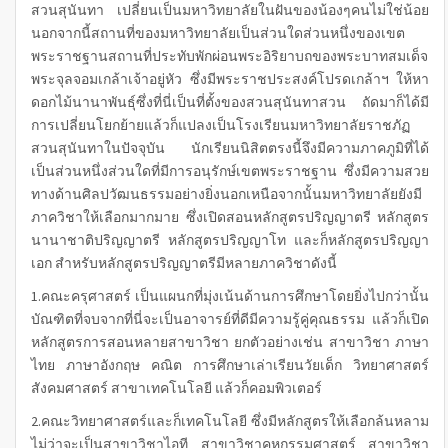
สวนสุนันทา เปลี่ยนเป็นมหาวิทยาลัยในฝันของน้องๆคนไม่ใช่น้อย
นอกจากนี้สถานที่ของมหาวิทยาลัยเป็นส่วนใดส่วนหนึ่งของเขต
พระราชฐานสถานที่ประทับพักผ่อนพระอิริยาบถของพระบาทสมเด็จ
พระจุลจอมเกล้าเจ้าอยู่หัว ซึ่งมีพระราชประสงค์โปรดเกล้าฯ ให้หา
ดอกไม้นานาพันธุ์ซึ่งที่นี่เป็นที่ตั้งของสวนสุนันทาสวน ถัดมาก็ได้มี
การเปลี่ยนโยกย้ายแล้วก็แปลงเป็นโรงเรียนมหาวิทยาลัยราชภัฏ
สวนสุนันทาในปัจจุบัน นักเรียนนิสิตตรงนี้จึงมีความภาคภูมิที่ได้
เป็นส่วนหนึ่งส่วนใดที่มีการอนุรักษ์เขตพระราชฐาน ซึ่งมีความสวย
ทางด้านศิลปวัฒนธรรมอย่างยิ่งนอกเหนือจากนั้นมหาวิทยาลัยยังมี
ภาควิชาให้เลือกมากมาย ซึ่งเปิดสอนหลักสูตรปริญญาตรี หลักสูตร
นานาชาติปริญญาตรี หลักสูตรปริญญาโท และก็หลักสูตรปริญญา
เอก สำหรับหลักสูตรปริญญาตรีมีหลายภาควิชาดังนี้
1.คณะครุศาสตร์ เป็นแผนกที่มุ่งเน้นด้านการศึกษาโดยยิ่งไปกว่านั้น
บัณฑิตที่จบจากที่นี่จะเป็นอาจารย์ที่ดีมีความรู้คู่คุณธรรม แล้วก็เปิด
หลักสูตรการสอนหลายสาขาวิชา ยกตัวอย่างเช่น สาขาวิชา ภาษา
ไทย ภาษาอังกฤษ คณิต การศึกษาเล่าเรียนวัยเด็ก วิทยาศาสตร์
สังคมศาสตร์ สาขาเทคโนโลยี แล้วก็คอมพิวเตอร์
2.คณะวิทยาศาสตร์และก็เทคโนโลยี ซึ่งมีหลักสูตรให้เลือกล้นหลาม
ไม่ว่าจะเป็นสาขาวิชาไอที สาขาวิชาคหกรรมศาสตร์ สาขาวิชา