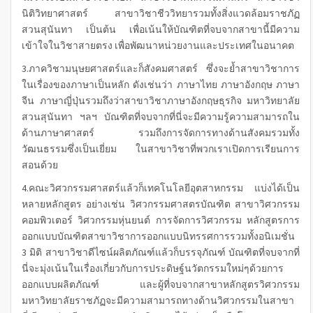
นิติวิทยาศาสตร์ สาขาวิชาชีววิทยารวมทั้งสิ่งแวดล้อมราชภัฏ
สวนสุนันทา เป็นต้น เพื่อเน้นให้บัณฑิตที่จบจากสาขานี้มีความ
เข้าใจในวิชาสายตรง เพื่อพัฒนาหน่วยงานและประเทศในอนาคต
3.ภาควิชามนุษยศาสตร์และก็สังคมศาสตร์ ซึ่งจะย้ำสาขาวิชาการ
ในเรื่องของภาษาเป็นหลัก ดังเช่นว่า ภาษาไทย ภาษาอังกฤษ ภาษา
จีน ภาษาญี่ปุ่นรวมถึงว่าสาขาวิชาภาษาอังกฤษธุรกิจ มหาวิทยาลัย
สวนสุนันทา ฯลฯ บัณฑิตที่จบจากที่นี่จะมีความรู้ความสามารถใน
ด้านภาษาศาสตร์ รวมถึงการจัดการทางด้านสังคมรวมทั้ง
วัฒนธรรมซึ่งเป็นเยี่ยม ในสาขาวิชาที่พวกเราเปิดการเรียนการ
สอนด้วย
4.คณะวิศวกรรมศาสตร์แล้วก็เทคโนโลยีอุตสาหกรรม แบ่งได้เป็น
หลายหลักสูตร อย่างเช่น วิศวกรรมศาสตรบัณฑิต สาขาวิศวกรรม
คอมพิวเตอร์ วิศวกรรมหุ่นยนต์ การจัดการวิศวกรรม หลักสูตรการ
ออกแบบบัณฑิตสาขาวิชาการออกแบบนิทรรศการรวมทั้งอนิเมชั่น
3 มิติ สาขาวิชาดีไซน์ผลิตภัณฑ์แล้วก็บรรจุภัณฑ์ บัณฑิตที่จบจากที่
นี่จะมุ่งเน้นในเรื่องเกี่ยวกับการประดิษฐ์นวัตกรรมใหม่ๆด้วยการ
ออกแบบผลิตภัณฑ์ และผู้ที่จบจากสาขาหลักสูตรวิศวกรรม
มหาวิทยาลัยราชภัฏจะมีความสามารถทางด้านวิศวกรรมในสาขา