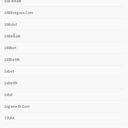
168 สล็อต
1688vegasx.com
168slot
168สล็อต
188bet
188betth
1xbet
1xbetth
1xbit
1xgameth.com
77UFA