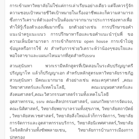
การเข้ามหาวิทยาลัยไม่ใช่แค่การเล่าเรียนอย่างเดียว แต่จึงควรรู้จัก
ความชอบเป้าหมายชีวิตเป้าหมายในเรื่องอาชีพและก็ความสามารถ
ซึ่งการวิเคราะห์ตัวเองจำเป็นต้องมาจากนานาประการช่องทางเพื่อ
ทำให้รู้เรื่องตัวเองเพิ่มมากขึ้น ยกตัวอย่างเช่น การปรึกษาขอคำ
แนะนำครูแนะแนว การปรึกษาหารือและขอคำแนะนำรุ่นพี่ ขอ
ความเห็นบิดามารดา การเข้ากิจกรรม open house การเข้าไปดู
ข้อมูลหรือการใช้ AI สำหรับการช่วยวิเคราะห์ว่าน้องๆชอบใจและ
พอใจสาขาและแผนกไหนมากที่สุดสำหรับssru
สวนสุนันทา พวกเรามีหลักสูตรที่เปิดสอนในระดับปริญญาตรี
ปริญญาโท แล้วก็ปริญญาเอก สำหรับหลักสูตรมหาวิทยาลัยราชภัฏ
สวนสุนันทา มีคณะมากมาย ตัวอย่างเช่น คณะครุศาสตร์ ,คณะ
วิทยาศาสตร์และก็เทคโนโลยี, คณะมนุษยศาสตร์และ
สังคมศาสตร์,คณะวิศวกรรมศาสตร์รวมทั้งเทคโนโลยี
อุตสาหกรรม,
ssru
คณะศิลปกรรมศาสตร์, แผนกวิทยาการจัดแจง,
คณะนิติศาสตร์, วิทยาลัยพยาบาลรวมทั้งสุขภาพ, วิทยาลัยสถาปัตย์
, วิทยาลัยสหเวชศาสตร์, วิทยาลัยสิ่งใหม่แล้วก็การจัดการ, วิทยาลัย
การจัดการและอุตสาหกรรมบริการ, วิทยาลัยนิเทศศาสตร์,วิทยาลัย
โลจิสติกส์รวมทั้งซัพพลายเชน, วิทยาลัยการบ้านการเมืองการ
ปกครอง