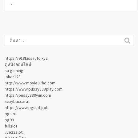
…
https://918kissauto.xyz
ดูหนังออนไลน์
sa gaming
joker123
http://www.movie87hd.com
https://www.pussy888play.com
https://pussy888win.com
sexybaccarat
https://www.pgslot.golf
pgslot
pg99
fullslot
live22slot