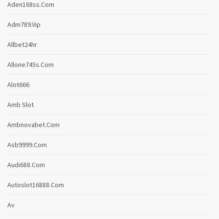
Aden168ss.com
Adm789.vip
Allbet24hr
Allone745s.com
Alot666
Amb Slot
Ambnovabet.com
Asb9999.com
Audi688.com
Autoslot16888.com
Av