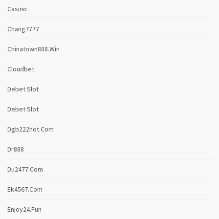
Casino
Chang7777
Chinatown888.win
Cloudbet
Debet Slot
Debet Slot
Dgb222hot.com
Dr888
Du2477.com
Ek4567.com
Enjoy24.fun