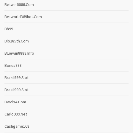
Betwin6666.com
Betworld369hot.com
Bh99
Bio285th.com
Bluewin8888.info
Bonus888
Brazil999 Slot
Brazil999 Slot
Bwvip4.com
Carlo999.net
Cashgame168