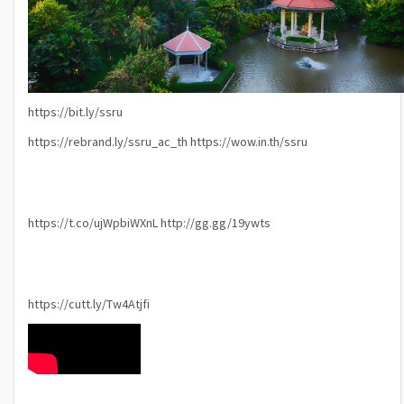
https://bit.ly/ssru
https://rebrand.ly/ssru_ac_th
https://wow.in.th/ssru
https://t.co/ujWpbiWXnL
http://gg.gg/19ywts
https://cutt.ly/Tw4Atjfi