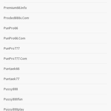
Premium66.info
Proded888x.com
PunPro66
PunPro66.com
PunPro777
PunPro777.com
Puntaek66
Puntaek77
Pussy888
Pussy888fun
Pussy888play