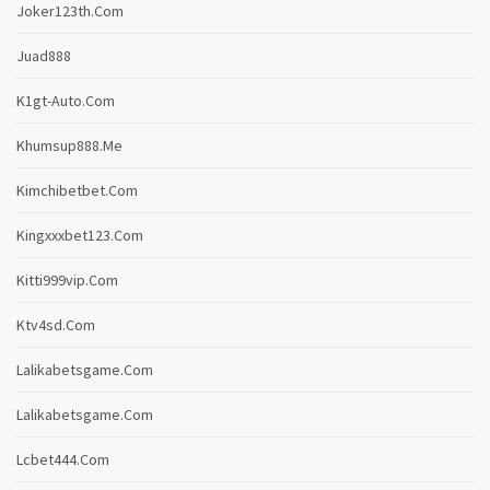
Joker123th.com
Juad888
K1gt-Auto.com
Khumsup888.me
Kimchibetbet.com
Kingxxxbet123.com
Kitti999vip.com
Ktv4sd.com
Lalikabetsgame.com
Lalikabetsgame.com
Lcbet444.com