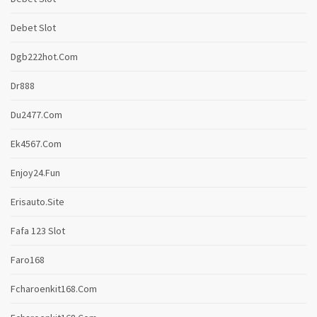
Debet Slot
Dgb222hot.com
Dr888
Du2477.com
Ek4567.com
Enjoy24.fun
Erisauto.site
Fafa 123 Slot
Faro168
Fcharoenkit168.com