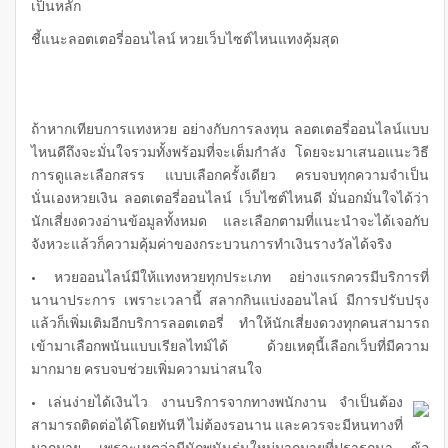
เป็นหลัก
ชี้แนะลอตเตอรี่ออนไลน์ หวยเว็บไซต์ไหนแทงคุ้มสุด
ถ้าหากเทียบการแทงหวย อย่างกับการลงทุน ลอตเตอรี่ออนไลน์แบบ
ไหนดีถึงจะมั่นใจรวมทั้งพร้อมที่จะเต็มกำลัง โดยจะมาเสนอแนะวิธี
การดูและเลือกสรร แบบเลือกครั้งเดียว ครบจบทุกความจำเป็น
นั่นเองหวยเงิน ลอตเตอรี่ออนไลน์ เว็บไซต์ไหนดี มั่นอกมั่นใจได้ว่า
นักเสี่ยงดวงอ่านข้อมูลทั้งหมด และเลือกตามที่แนะนำจะได้เจอกับ
จังหวะแล้วก็ความคุ้มค่าของกระบวนการทำเงินรางวัลได้จริง
• หวยออนไลน์มีให้แทงหวยทุกประเภท อย่างแรกควรมีบริการที่
นานาประการ เพราะเวลานี้ สลากกินแบ่งออนไลน์ มีการปรับปรุง
แล้วก็เพิ่มเติมอีกบริการลอตเตอรี่ ทำให้นักเสี่ยงดวงทุกคนสามารถ
เข้ามาเลือกพนันแบบเรียลไทม์ได้ ด้วยเหตุนี้เลือกเว็บที่มีความ
มากมาย ครบจบช่วยเพิ่มความน่าสนใจ
• เล่นง่ายได้เงินไว งานบริการจากทางพนักงาน จำเป็นต้อง
สามารถติดต่อได้โดยทันที ไม่ต้องรอนาน และควรจะมีหนทางที่
มากมาย เพราะเหตุว่ามีนักพนันรุ่นใหม่มากมายที่ปรารถนา ข้อ