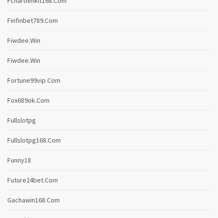
Fcharoenkit168.com
Finfinbet789.com
Fiwdee.win
Fiwdee.win
Fortune99vip.com
Fox689ok.com
Fullslotpg
Fullslotpg168.com
Funny18
Future24bet.com
Gachawin168.com