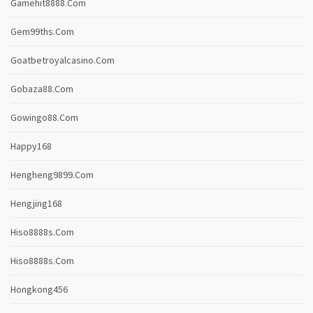
Gamehit8888.com
Gem99ths.com
Goatbetroyalcasino.com
Gobaza88.com
Gowingo88.com
Happy168
Hengheng9899.com
Hengjing168
Hiso8888s.com
Hiso8888s.com
Hongkong456