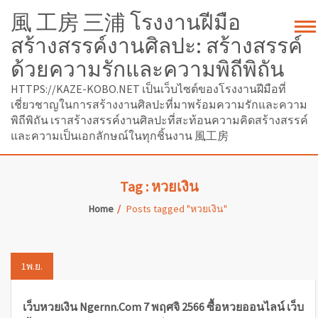
風 工房 三浦 โรงงานฝีมือ
สร้างสรรค์งานศิลปะ: สร้างสรรค์
ด้วยความรักและความพิถีพิถัน
HTTPS://KAZE-KOBO.NET เป็นเว็บไซต์ของโรงงานฝีมือที่
เชี่ยวชาญในการสร้างงานศิลปะที่มาพร้อมความรักและความ
พิถีพิถัน เราสร้างสรรค์งานศิลปะที่สะท้อนความคิดสร้างสรรค์
และความเป็นเอกลักษณ์ในทุกชิ้นงาน 風工房
Tag : หวยเงิน
Home
Posts tagged "หวยเงิน"
1
พ.ย.
เว็บหวยเงิน Ngernn.com 7 พฤศจิ 2566 ซื้อหวยออนไลน์ เว็บ