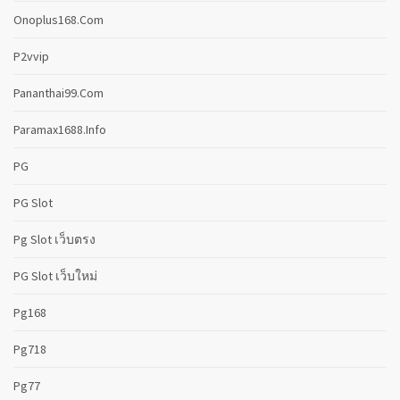
Onoplus168.com
P2vvip
Pananthai99.com
Paramax1688.info
PG
PG Slot
Pg Slot เว็บตรง
PG Slot เว็บใหม่
Pg168
Pg718
Pg77