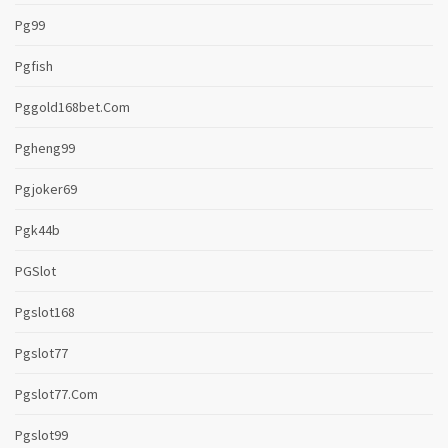
Pg99
Pgfish
Pggold168bet.com
Pgheng99
Pgjoker69
Pgk44b
PGSlot
Pgslot168
Pgslot77
Pgslot77.com
Pgslot99