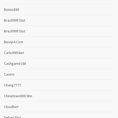
Bonus888
Brazil999 Slot
Brazil999 Slot
Bwvip4.com
Carlo999.net
Cashgame168
Casino
Chang7777
Chinatown888.win
Cloudbet
Debet Slot