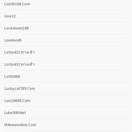
Lionth168.com
Live22
Lockdown168
London45
Lotto432 ทางเข้า
Lotto432 ทางเข้า
Lotto888
Luckycat789.com
Luis16888.com
Luke999.net
M4newonline.com