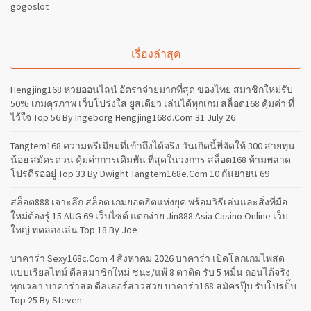
gogoslot
เรื่องล่าสุด
Hengjing168 หวยออนไลน์ อัตราจ่ายมากที่สุด ของไทย สมาชิกใหม่รับ
50% เกมคุรภาพ เว็บโปร่งใส ยูสเดียว เล่นได้ทุกเกม สล็อต168 คุ้มค่า ที่
ไว้ใจ Top 56 By Ingeborg Hengjing168d.com 31 July 26
Tangtem168 ความพรีเมียมที่เข้าถึงได้จริง วันเกิดนี้พี่จัดให้ 300 สายทุน
น้อย สมัครด่วน คุ้มค่าการเดิมพัน ที่สุดในวงการ สล็อต168 ห้ามพลาด
โปรดีรออยู่ Top 33 By Dwight Tangtem168e.com 10 กันยายน 69
สล็อต888 เจาะลึก สล็อต เกมยอดฮิตแห่งยุค พร้อมวิธีเล่นและสิ่งที่มือ
ใหม่ต้องรู้ 15 AUG 69 เว็บไซต์ แตกง่าย Jin888.asia Casino Online เว็บ
ใหญ่ ทดลองเล่น Top 18 By Joe
บาคาร่า Sexy168c.com 4 สิงหาคม 2026 บาคาร่า เปิดโลกเกมไพ่สด
แบบเรียลไทม์ ดีลสมาชิกใหม่ ชนะ/แพ้ 8 ตาติด รับ 5 หมื่น ถอนได้จริง
ทุกเวลา บาคาร่าสด ดีลเลอร์สาวสวย บาคาร่า168 สมัครปุ๊บ รับโปรปั๊บ
Top 25 By Steven