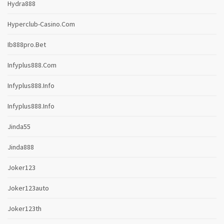
Hydra888
Hyperclub-Casino.com
Ib888pro.bet
Infyplus888.com
Infyplus888.info
Infyplus888.info
Jinda55
Jinda888
Joker123
Joker123auto
Joker123th