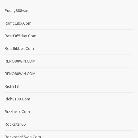
Pussy888win
Ramclubx.com
Rasri365day.com
Realflikbet.com
RENO88WIN.COM
RENO88WIN.COM
Rich818
Rich8188.com
Rizzbetx.com
Rockstar66
Rockstar66win.com