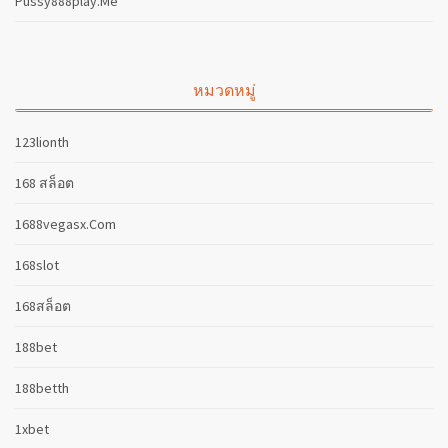
Pussy888play.me
หมวดหมู่
123lionth
168 สล็อต
1688vegasx.com
168slot
168สล็อต
188bet
188betth
1xbet