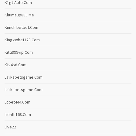
K1gt-Auto.com
Khumsup888.me
Kimchibetbet.com
Kingxxxbet123.com
Kitti999vip.com
Ktv4sd.com
Lalikabetsgame.com
Lalikabetsgame.com
Lcbet444.com
Lionth168.com
Live22