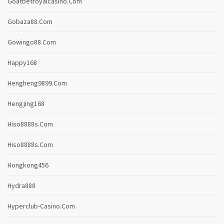
Goatbetroyalcasino.com
Gobaza88.com
Gowingo88.com
Happy168
Hengheng9899.com
Hengjing168
Hiso8888s.com
Hiso8888s.com
Hongkong456
Hydra888
Hyperclub-Casino.com