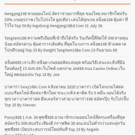
Hengjing168 หวยออนไลน์ อัตราจ่ายมากที่สุด ของไทย สมาชิกใหม่รับ
50% เกมคุรภาพ เว็บโปร่งใส ยูสเดียว เล่นได้ทุกเกม สล็อต168 คุ้มค่า ที่
ไว้ใจ Top 56 By Ingeborg Hengjing168d.com 31 July 26
Tangtem168 ความพรีเมียมที่เข้าถึงได้จริง วันเกิดนี้พี่จัดให้ 300 สายทุน
น้อย สมัครด่วน คุ้มค่าการเดิมพัน ที่สุดในวงการ สล็อต168 ห้ามพลาด
โปรดีรออยู่ Top 33 By Dwight Tangtem168e.com 10 กันยายน 69
สล็อต888 เจาะลึก สล็อต เกมยอดฮิตแห่งยุค พร้อมวิธีเล่นและสิ่งที่มือ
ใหม่ต้องรู้ 15 AUG 69 เว็บไซต์ แตกง่าย Jin888.asia Casino Online เว็บ
ใหญ่ ทดลองเล่น Top 18 By Joe
บาคาร่า Sexy168c.com 4 สิงหาคม 2026 บาคาร่า เปิดโลกเกมไพ่สด
แบบเรียลไทม์ ดีลสมาชิกใหม่ ชนะ/แพ้ 8 ตาติด รับ 5 หมื่น ถอนได้จริง
ทุกเวลา บาคาร่าสด ดีลเลอร์สาวสวย บาคาร่า168 สมัครปุ๊บ รับโปรปั๊บ
Top 25 By Steven
Pussy888 1 ก.ค. 26 พุซซี่888 อาณาจักรเกมออนไลน์ที่ครบเครื่องที่สุด
สมัครรับ 500 สมจริง เสียงดี กราฟฟิค 3D คนเล่นไม่ต่ำกว่าแสนทุกวัน
พุซซี่888 เปิดประสบการณ์ใหม่ทันที Top 23 By Angelo