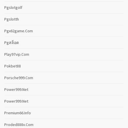
Pgslotgolf
Pgslotth
Pgx62game.com
Pgสล็อต
Play97vip.com
Pokbet88
Porsche999.com
Power999.net
Power999.net
Premium66.info
Proded888x.com