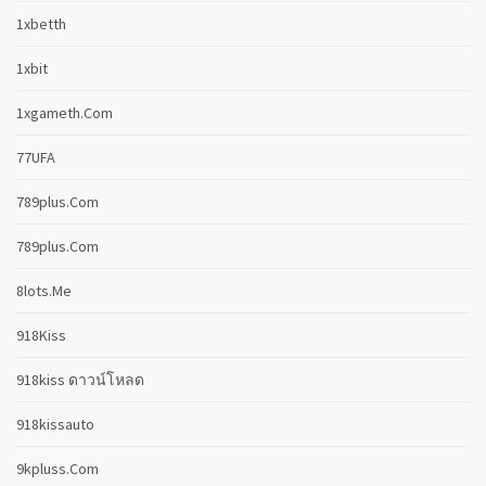
1xbetth
1xbit
1xgameth.com
77UFA
789plus.com
789plus.com
8lots.me
918Kiss
918kiss ดาวน์โหลด
918kissauto
9kpluss.com