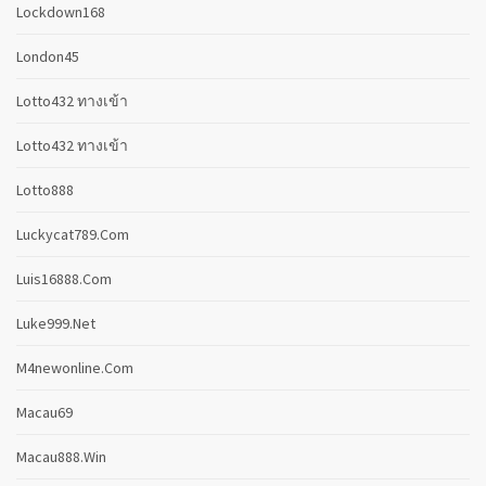
Lockdown168
London45
Lotto432 ทางเข้า
Lotto432 ทางเข้า
Lotto888
Luckycat789.com
Luis16888.com
Luke999.net
M4newonline.com
Macau69
Macau888.win