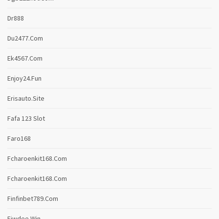
Dr888
Du2477.com
Ek4567.com
Enjoy24.fun
Erisauto.site
Fafa 123 Slot
Faro168
Fcharoenkit168.com
Fcharoenkit168.com
Finfinbet789.com
Fiwdee.win