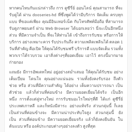
หากคนไหนกันแน่กล่าวถึง การ ดูซีรี่ย์ ออนไลน์ คุณสามารถ ที่จะ
รับดูได้ ผ่าน dooseries-hd ที่ซึ่งพูดได้ว่ามีบริการ จัดเต็ม ครบทุก
แบบ ที่ขอแค่เพียง คุณมีอินเทอร์เน็ต กับโทรศัพท์มือถือ ที่สามารถ
รับดูภาพยนตร์ ผ่าน Web Browser ได้บอกเลยว่า นี่จะเป็นอีกหนึ่ง
ส่วน ที่มีความจำเป็น ที่จะให้ท่านได้ เข้าถึงการรับชม หรือการให้
บริการ อย่างเหมาะควร รับประกันถึง ความเพลิดเพลินได้ ตลอด 1
วันที่สำคัญ คือเปิด ให้คุณได้รับชมฟรี บริการดี แบบจัดเต็ม รวมทั้ง
พวกเราได้รวบรวม เอาสิ่งต่างๆที่ยอดเยี่ยม เอาไว้ ตรงนี้มากมาย
ก่ายกอง
แถมยัง มีการอัพเดทใหม่ อยู่อย่างสม่ำเสมอ ให้คุณได้รับชม อย่าง
เต็มเปี่ยม โดนใจ คุณอย่างแน่นอน รวมทั้งยังคงรับรอง ถึงตัว
ช่วย หรือ ส่วนที่มีความสำคัญ ได้อย่าง เต็มความปรารถนา เป็น
ตัวช่วย แล้วก็ส่วนที่ค่อนข้าง มีความยอดเยี่ยมได้จริง เป็นอีก
หนึ่ง การตั้งแต่ลู่ทางใหม่ การรับชมอะไรใหม่ๆที่ดี ได้แก่
ดูซีรี่ย์
ประเทศเกาหลี และก็หนังมีสาระ อย่างแท้จริง ส่วนกลุ่มนี้ ก็เลย
เป็นส่วนที่ค่อนข้างจะ มีความน่าประทับใจสูง ส่วนกลุ่มนี้ ยัง
เป็น ส่วนที่ค่อนข้าง มีความยอดเยี่ยมจริง แล้วก็ยังคงยืนยัน ใน
ต้นแบบ หรือ องค์ประกอบต่างๆอย่างลงตัว สูงที่สุด