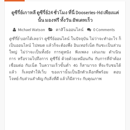
ดูซีรี่ย์เกาหลี ดูซีรี่ย์24 ชั่วโมง ที่นี่ Dooseries-Hd เพียงแค่
นั้น มองฟรี ทั้งวัน อัพเดทเร็ว
Michael Watson
คาสิโนออนไลน์
0 Comments
ดูซีรี่ย์
บอกได้เลยว่า ดูซีรี่ย์ออนไลน์ ในปัจจุบัน ไม่ว่าจะทำอะไร ก็
เป็นออนไลน์ ไปหมด แล้วก็จะต้องพึ่ง อินเทอร์เน็ต กันซะเป็นส่วน
ใหญ่ ไม่ว่าจะเป็นทั้งยัง การดูหนัง ฟังเพลง เล่นเกม ดำเนิน
การ หรือรวมไปถึงการ ดูซีรี่ย์ ด้วยด้วยเหมือนกัน กับการที่จำต้อง
เชื่อมต่อ กับเน็ต ในความเร็วขั้นต่ำ 4G ก็สามารถ ที่จะรับชมได้
แล้ว ก็เลยทำให้เว็บ ของเรานั้นเป็นอีกตัวเลือกที่พร้อม ตอบ
โจทย์ กับส่วนสำคัญ กับสิ่งที่ดี แล้วก็มีสาระ กับคุณภาพ