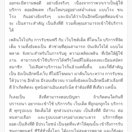
ออกจะมีความพอดี อย่างยิ่งจริงๆ เนื่องจากว่าพวกเราเป็นผู้ให้
บริการ คอยอัพเดท เรื่องใหม่ๆอยู่อย่างสม่ำเสมอ แบบโรง ชน
โรง กันอย่างยิ่งจริงๆ และนับได้ว่าเป็นอีกหนึ่งจุดที่ค่อนข้าง
จะ เป็นสาระสำคัญ เป็นสิ่งที่ดี รวมทั้งคุณสามารถเข้าใช้บริการ
ได้
เพลินใจไปกับ การรับชมฟรี กับ เว็บไซต์เด็ด ที่โดนใจ บริการที่จัด
เต็ม รวมทั้งยังคงเป็น ตัวช่วยที่คุณสามารถ บันเทิงใจได้ แบบไม่
พลาด จังหวะสำหรับในการรับดู ความเพลิดเพลิน ที่เปิดให้ผู้ใช้
งาน สามารถเข้าใช้บริการได้ฟรีๆโดยที่ไม่ต้องลงทะเบียนสมัคร
สมาชิก ไม่เสียค่าบริการอะไรก็แล้วแต่ทั้งสิ้น และก็ที่สำคัญ
เป็น ยังเป็นอีกหนึ่งเว็บ ที่ไม่มีโฆษณา มาคั่นในระหว่าง การรับชม
ให้วุ่นวาย อีกด้วย มีรอบเดียวจบ รวมทั้งยังคงเป็นอีกหนึ่งตัวเลือกที่
ดี ถ้าเกิดคิดจะ ดูหนังผ่านอินเตอร์เน็ต จำต้องที่ดี ที่เดียว แค่นั้น
ก็เลยเป็น สิ่งที่สามารถตอบปัญหา ถ้าเกิดคนใดกันที่
ปรารถนา อยากจะเข้าใช้ บริการกับ เว็บเด็ด ที่ถูกอกถูกใจ บริการ
ดี ทุกรูปแบบ จัดเต็มได้ ทุกส่วนประกอบ เป็นสิ่งที่ดี มีสาระ ต่อ
หนทางเลือก และรูปแบบต่างๆอย่างเหมาะควร บริการที่สุด
ยอด เป็นสิ่งที่ดี มีประโยชน์ เป็นจุดที่จะทำให้คุณนั้น เข้าถึงการรับ
ชมภาพยนตร์ ซีรีส์ทั่วทั้งโลก ได้แบบไม่สมควรพลาด และก็ยังคง