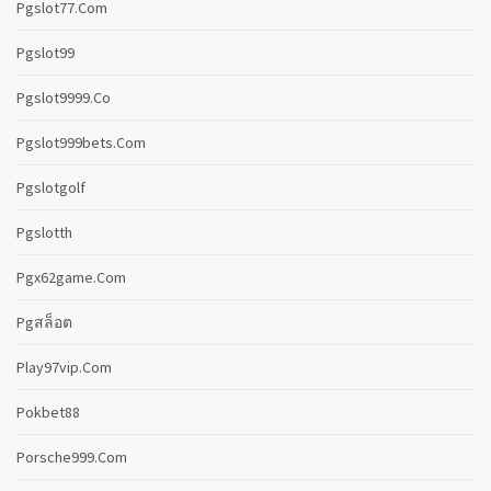
Pgslot77.com
Pgslot99
Pgslot9999.co
Pgslot999bets.com
Pgslotgolf
Pgslotth
Pgx62game.com
Pgสล็อต
Play97vip.com
Pokbet88
Porsche999.com