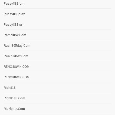
Pussy888fun
Pussy888play
Pussy888win
Ramclubx.com
Rasri365day.com
Realflikbet.com
RENO88WIN.COM
RENO88WIN.COM
Rich818
Rich8188.com
Rizzbetx.com