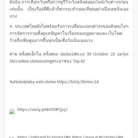
ดังนั้น การเลือกเว็บหรือการดูรีวิวเว็บสล็อตออนไลน์เว็บต่างๆก่อน
เล่นนั้น เป็นเรื่องที่ดีแล้วก็ควรจะทำเยอะที่สุดอย่างนึงเลยนั่นเอง
แรง
4. ประเทศไทยยังไม่พร้อมรับการเปลี่ยนแปลงต่างๆของสังคมโลก
การจัดการรวมทั้งดูแลปัญหาในเรื่องของกฎหมายและเว็บโหด
ร้ายจึงเพิ่มพูนมากขึ้นทุกเมื่อเชื่อวันนั่นเองแรง
ค่าย สล็อตเอ็กโอ สล็อตxo slotxo24hr.co 30 October 23 Jaclyn
Slot online slotxoแจกสูตรเอาชนะ Top 82
ขอขอบคุณby web
slotxo
https://bit.ly/Slotxo-24
https://ow.ly/pKkO50PQvjJ
https://rebrand.ly/slotxo24hr
https://wow.in.th/slotxo24hr