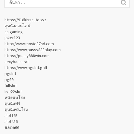
https://918kissauto.xyz
ดูหนังออนไลน์
sa gaming
joker123
http://www.movie87hd.com
https://www.pussy888play.com
https://pussy888win.com
sexybaccarat
https://www.pgslot.golf
pgslot
pg99
fullslot
live22slot
หนังชนโรง
ดูหนังฟรี
ดูหนังชนโรง
slot168
slot456
สล็อต66