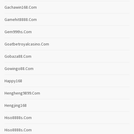
Gachawin168.com
Gamehit8888.com
Gem99ths.com
Goatbetroyalcasino.com
Gobaza88.com
Gowingo88.com
Happy168
Hengheng9899.com
Hengjing168
Hiso8888s.com
Hiso8888s.com