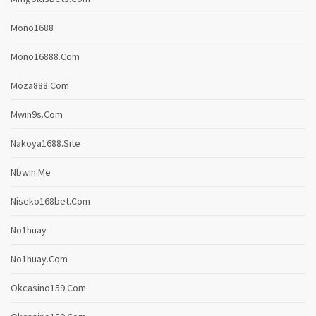
Mono1688
Mono16888.com
Moza888.com
Mwin9s.com
Nakoya1688.site
Nbwin.me
Niseko168bet.com
No1huay
No1huay.com
Okcasino159.com