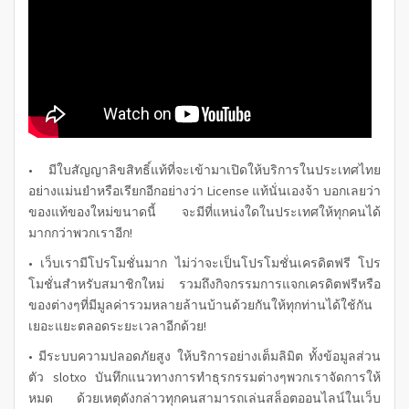
• มีใบสัญญาลิขสิทธิ์แท้ที่จะเข้ามาเปิดให้บริการในประเทศไทย
อย่างแม่นยำหรือเรียกอีกอย่างว่า License แท้นั่นเองจ้า บอกเลยว่า
ของแท้ของใหม่ขนาดนี้ จะมีที่แหน่งใดในประเทศให้ทุกคนได้
มากกว่าพวกเราอีก!
• เว็บเรามีโปรโมชั่นมาก ไม่ว่าจะเป็นโปรโมชั่นเครดิตฟรี โปร
โมชั่นสำหรับสมาชิกใหม่ รวมถึงกิจกรรมการแจกเครดิตฟรีหรือ
ของต่างๆที่มีมูลค่ารวมหลายล้านบ้านด้วยกันให้ทุกท่านได้ใช้กัน
เยอะแยะตลอดระยะเวลาอีกด้วย!
• มีระบบความปลอดภัยสูง ให้บริการอย่างเต็มลิมิต ทั้งข้อมูลส่วน
ตัว
slotxo
บันทึกแนวทางการทำธุรกรรมต่างๆพวกเราจัดการให้
หมด ด้วยเหตุดังกล่าวทุกคนสามารถเล่นสล็อตออนไลน์ในเว็บ