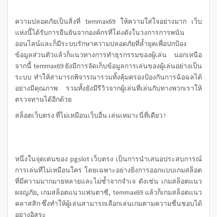
ความปลอดภัยเป็นสิ่งที่ temmax69 ให้ความใส่ใจอย่างมาก เว็บ
แห่งนี้ได้รับการยืนยันจากองค์กรที่โด่งดังในวงการการพนัน
ออนไลน์และก็มีระบบรักษาความปลอดภัยที่ล้ำยุคเพื่อปกป้อง
ข้อมูลส่วนตัวแล้วก็แนวทางการทำธุรกรรมของผู้เล่น นอกเหนือ
จากนี้ temmax69 ยังมีการจัดเก็บข้อมูลการเล่นของผู้เล่นอย่างเป็น
ระบบ ทำให้สามารถพิจารณารวมทั้งคุ้มครองป้องกันการฉ้อฉลได้
อย่างมีคุณภาพ รวมทั้งยังมีรีวิวจากผู้เล่นที่เล่นกับทางพวกเราให้
ตรวจทานได้อีกด้วย
สล็อตเว็บตรง ที่ไม่เหมือนเว็บอื่น เล่นเหมาะนี่ที่เดียว !
หนึ่งในจุดเด่นของ pgslot เว็บตรง เป็นการนำเสนอประสบการณ์
การเล่นที่ไม่เหมือนใคร โดยเฉพาะอย่างยิ่งการออกแบบเกมสล็อต
ที่มีความมากมายหลายและไม่ซ้ำจากจำเจ ดังเช่น เกมสล็อตแนว
ผจญภัย, เกมสล็อตแนวแฟนตาซี,
temmax69
แล้วก็เกมสล็อตแนว
คลาสสิก ซึ่งทำให้ผู้เล่นสามารถเลือกเล่นเกมตามความชื่นชอบได้
อย่างอิสระ