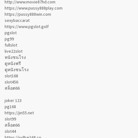
http://www.movie87hd.com
https://www.pussy888play.com
https://pussy888win.com
sexybaccarat
https://www.pgslot.golf
pgslot
pg99
fullslot
live22slot
หนังชนโรง
ดูหนังฟรี
ดูหนังชนโรง
slot168
slot456
สล็อต66
joker 123
pg168
https://jin55.net
slot99
สล็อต66
slot44
https://judhai168.co