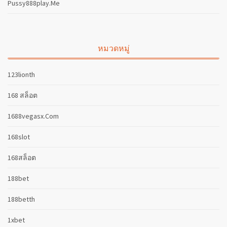
Pussy888play.me
หมวดหมู่
123lionth
168 สล็อต
1688vegasx.com
168slot
168สล็อต
188bet
188betth
1xbet