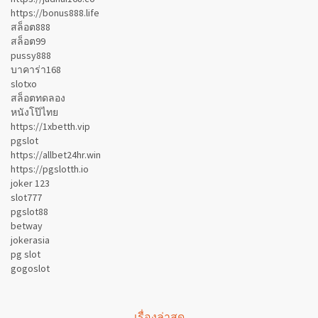
https://bonus888.life
สล็อต888
สล็อต99
pussy888
บาคาร่า168
slotxo
สล็อตทดลอง
หนังโป๊ไทย
https://1xbetth.vip
pgslot
https://allbet24hr.win
https://pgslotth.io
joker 123
slot777
pgslot88
betway
jokerasia
pg slot
gogoslot
เรื่องล่าสุด