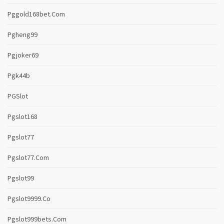
Pggold168bet.com
Pgheng99
Pgjoker69
Pgk44b
PGSlot
Pgslot168
Pgslot77
Pgslot77.com
Pgslot99
Pgslot9999.co
Pgslot999bets.com