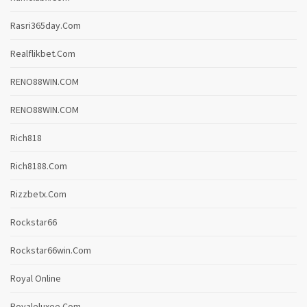
Rasri365day.com
Realflikbet.com
RENO88WIN.COM
RENO88WIN.COM
Rich818
Rich8188.com
Rizzbetx.com
Rockstar66
Rockstar66win.com
Royal Online
Royaleluxee.com