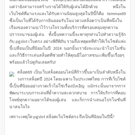
แต่ว่ายังสามารถสร้างรายได้ให้กับผู้เล่นได้อีกด้วย หนึ่งใน
เว็บไซต์ที่มาแรงและได้รับความนิยมสูงสุดในปีนี้ก็คือ temmax69
ซึ่งเป็นเว็บที่ได้รับการยินยอมรับในแวดวงสล็อตว่าเป็นที่หนึ่งใน
เรื่องของความน่าไว้วางใจรวมทั้งบริการที่ครอบคลุมทุกความ
ปรารถนาของผู้เล่น ทั้งนี้บทความนี้จะพาทุกท่านไปทำความรู้จัก
กับ pgslot เว็บตรง อย่างพิถีพิถัน รวมถึงเหตุผลที่ทำให้เว็บไซต์แห่ง
นี้เปลี่ยนเป็นที่นิยมในปี 2024 นอกนั้นเรายังจะแนะนำโปรโมชั่น
และก็วิธีการเล่นสล็อตที่ช่วยทำให้คุณมีโอกาสชนะเพิ่มขึ้นเรื่อยๆ
พร้อมแล้วไปดูกันเลยครับ!
สล็อต69 เป็นเว็บสล็อตออนไลน์ที่ก้าวขึ้นมาเป็นลำดับหนึ่งใน
วงการสล็อตปี 2024 โดยเฉพาะในประเทศไทย การที่เว็บไซต์
นี้เป็นที่นิยมอย่างรวดเร็วไม่ใช่เรื่องบังเอิญ แม้กระนั้นมาจากการ
พัฒนาระบบการเล่นที่ย้ำความสะดวกสบาย การให้บริการที่ตอบ
โจทย์ทุกความอยากได้ของผู้เล่น และก็การนำเสนอโปรโมชั่นที่
น่าสนใจใจ
เพราะเหตุใด pgslot สล็อตเว็บไซต์ตรง ถึงเป็นที่นิยมในปีนี้?