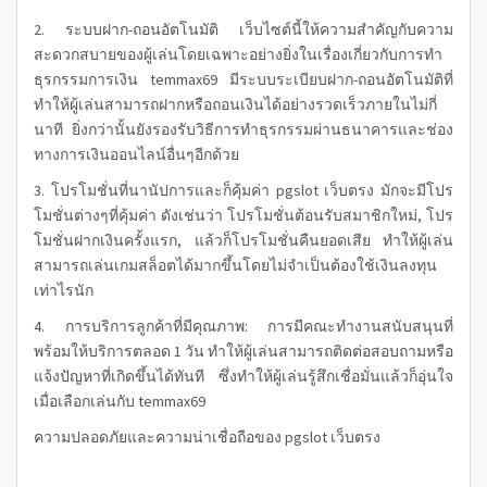
2. ระบบฝาก-ถอนอัตโนมัติ เว็บไซต์นี้ให้ความสำคัญกับความ
สะดวกสบายของผู้เล่นโดยเฉพาะอย่างยิ่งในเรื่องเกี่ยวกับการทำ
ธุรกรรมการเงิน temmax69 มีระบบระเบียบฝาก-ถอนอัตโนมัติที่
ทำให้ผู้เล่นสามารถฝากหรือถอนเงินได้อย่างรวดเร็วภายในไม่กี่
นาที ยิ่งกว่านั้นยังรองรับวิธีการทำธุรกรรมผ่านธนาคารและช่อง
ทางการเงินออนไลน์อื่นๆอีกด้วย
3. โปรโมชั่นที่นานัปการและก็คุ้มค่า pgslot เว็บตรง มักจะมีโปร
โมชั่นต่างๆที่คุ้มค่า ดังเช่นว่า โปรโมชั่นต้อนรับสมาชิกใหม่, โปร
โมชั่นฝากเงินครั้งแรก, แล้วก็โปรโมชั่นคืนยอดเสีย ทำให้ผู้เล่น
สามารถเล่นเกมสล็อตได้มากขึ้นโดยไม่จำเป็นต้องใช้เงินลงทุน
เท่าไรนัก
4. การบริการลูกค้าที่มีคุณภาพ: การมีคณะทำงานสนับสนุนที่
พร้อมให้บริการตลอด 1 วัน ทำให้ผู้เล่นสามารถติดต่อสอบถามหรือ
แจ้งปัญหาที่เกิดขึ้นได้ทันที ซึ่งทำให้ผู้เล่นรู้สึกเชื่อมั่นแล้วก็อุ่นใจ
เมื่อเลือกเล่นกับ temmax69
ความปลอดภัยและความน่าเชื่อถือของ pgslot เว็บตรง