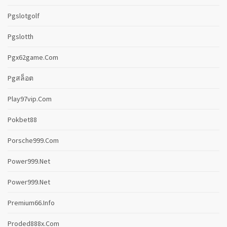
Pgslotgolf
Pgslotth
Pgx62game.com
Pgสล็อต
Play97vip.com
Pokbet88
Porsche999.com
Power999.net
Power999.net
Premium66.info
Proded888x.com