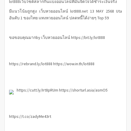
lot888เว็บไซต์สลากกินแบ่งออนไลน์ที่มั่นจิตใจได้ชำระเงินจริง
มีแนวโน้มถูกสูง เว็บหวยออนไลน์ lot888.net 13 MAY 2568 Uta
อันดับ 1 ของไทย แทงหวยออนไลน์ ปลดหนี้ได้ง่ายๆ Top 59
ขอขอบคุณมากby
เว็บหวยออนไลน์
https://bit.ly/lot888
https://rebrand.ly/lot888
https://wow.in.th/lot888
https://cutt.ly/Irt8pRUm
https://shorturl.asia/asmO5
https://t.co/zadyMe43rt