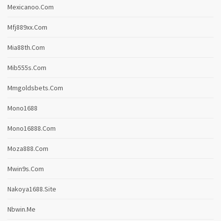
Mexicanoo.com
Mfj889xx.com
Mia88th.com
Mib555s.com
Mmgoldsbets.com
Mono1688
Mono16888.com
Moza888.com
Mwin9s.com
Nakoya1688.site
Nbwin.me