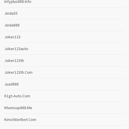
Infyplus888.info
Jinda55
Jinda888
Joker123
Joker123auto
Joker123th
Joker123th.com
Juad888
K1gt-Auto.com
Khumsup888.me
Kimchibetbet.com