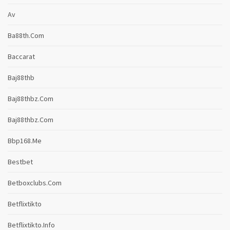
Av
Ba88th.com
Baccarat
Baj88thb
Baj88thbz.com
Baj88thbz.com
Bbp168.me
Bestbet
Betboxclubs.com
Betflixtikto
Betflixtikto.info