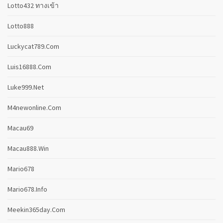
Lotto432 ทางเข้า
Lotto888
Luckycat789.com
Luis16888.com
Luke999.net
M4newonline.com
Macau69
Macau888.win
Mario678
Mario678.info
Meekin365day.com