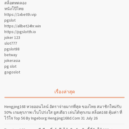
สล็อตทดลอง
หนังโป๊ไทย
https://1xbetth.vip
pgslot
https://allbet24hr.win
https://pgslotth.io
joker 123
slot777
pgslot88
betway
jokerasia
pg slot
gogoslot
เรื่องล่าสุด
Hengjing168 หวยออนไลน์ อัตราจ่ายมากที่สุด ของไทย สมาชิกใหม่รับ
50% เกมคุรภาพ เว็บโปร่งใส ยูสเดียว เล่นได้ทุกเกม สล็อต168 คุ้มค่า ที่
ไว้ใจ Top 56 By Ingeborg Hengjing168d.com 31 July 26