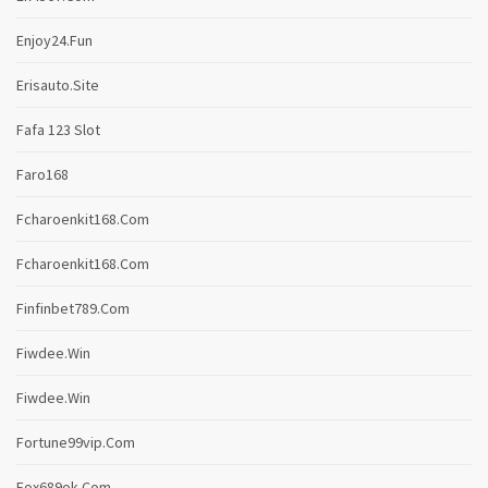
Enjoy24.fun
Erisauto.site
Fafa 123 Slot
Faro168
Fcharoenkit168.com
Fcharoenkit168.com
Finfinbet789.com
Fiwdee.win
Fiwdee.win
Fortune99vip.com
Fox689ok.com