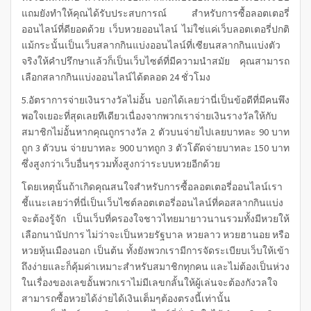
แถมยังทำให้คุณได้รับประสบการณ์ สำหรับการซื้อลอตเตอรี่
ออนไลน์ที่ดียอดด้วย เว็บหวยออนไลน์ ไม่ใช่แค่เว็บลอตเตอรี่ปกติ
แม้กระนั้นเป็นเว็บสลากกินแบ่งออนไลน์ที่เซียนสลากกินแบ่งตัว
จริงให้คำปรึกษาแล้วก็เป็นเว็บไซต์ที่มีความนำสมัย คุณสามารถ
เลือกสลากกินแบ่งออนไลน์ได้ตลอด 24 ชั่วโมง
5.อัตราการจ่ายเงินรางวัลไม่อั้น บอกได้เลยว่านี่เป็นข้อดีที่มีคนพึง
พอใจเยอะที่สุดเลยทีเดียวเนื่องจากพวกเราจ่ายเงินรางวัลให้กับ
สมาชิกไม่อั้นหากคุณถูกรางวัล 2 ตัวบนจ่ายไปเลยบาทละ 90 บาท
ถูก 3 ตัวบน จ่ายบาทละ 900 บาทถูก 3 ตัวโต๊ดจ่ายบาทละ 150 บาท
ซึ่งสูงกว่าเว็บอื่นๆรวมทั้งสูงกว่าระบบหวยอีกด้วย
โดยเหตุนั้นถ้าเกิดคุณสนใจสำหรับการซื้อลอตเตอรี่ออนไลน์เรา
ชี้แนะเลยว่าที่นี่เป็นเว็บไซต์ลอตเตอรี่ออนไลน์ที่คอสลากกินแบ่ง
จะต้องรู้จัก เป็นเว็บที่ครองใจชาวไทยมายาวนานรวมทั้งมีหวยให้
เลือกนานัปการ ไม่ว่าจะเป็นหวยรัฐบาล หวยลาว หวยฮานอย หรือ
หวยหุ้นเมืองนอก เป็นต้น ทั้งยังพวกเรามีการจัดระเบียบเว็บให้เข้า
ถึงง่ายและก็คุ้มค่าเหมาะสำหรับสมาชิกทุกคน และไม่ต้องเป็นห่วง
ในเรื่องของเลขอั้นพวกเราไม่มีเลขกลั้นให้ผู้เล่นจะต้องกังวลใจ
สามารถซื้อหวยได้ง่ายได้เงินเต็มๆต้องตรงนี้เท่านั้น