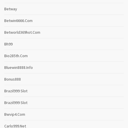
Betway
Betwin6666.com
Betworld369hot.com
Bh99
Bio285th.com
Bluewin8888.info
Bonus888
Brazil999 Slot
Brazil999 Slot
Bwvip4.com
Carlo999.net