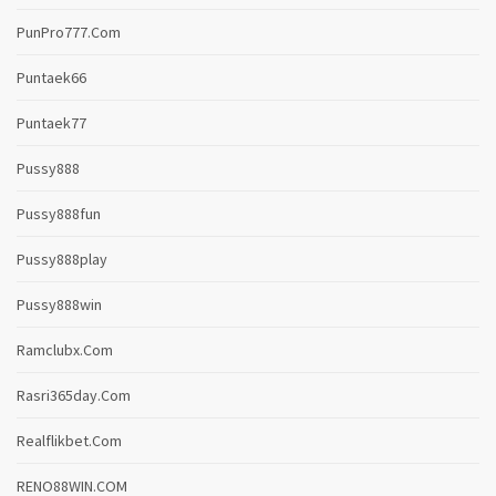
PunPro777.com
Puntaek66
Puntaek77
Pussy888
Pussy888fun
Pussy888play
Pussy888win
Ramclubx.com
Rasri365day.com
Realflikbet.com
RENO88WIN.COM