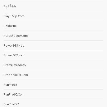
Pgสล็อต
Play97vip.com
Pokbet88
Porsche999.com
Power999.net
Power999.net
Premium66.info
Proded888x.com
PunPro66
PunPro66.com
PunPro777