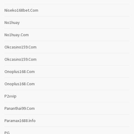
Niseko168bet.com
No1huay
No1huay.com
Okcasino159.com
Okcasino159.com
Onoplus168.com
Onoplus168.com
P2vvip
Pananthai99.com
Paramax1688.info
PG