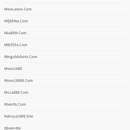
Mexicanoo.com
Mfj889xx.com
Mia88th.com
Mib555s.com
Mmgoldsbets.com
Mono1688
Mono16888.com
Moza888.com
Mwin9s.com
Nakoya1688.site
Nbwin.me