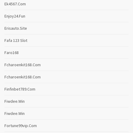
Ek4567.com
Enjoy24.fun
Erisauto.site
Fafa 123 Slot
Faro168
Fcharoenkit168.com
Fcharoenkit168.com
Finfinbet789.com
Fiwdee.win
Fiwdee.win
Fortune99vip.com