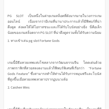
PG SLOT เป็นหนึ่งในค่ายเกมสล็อตที่ดังมากมายในวงการเกม
ออนไลน์ เนื่องจากว่ามีเกมที่นานาประการแล้วก็มีฟีพบร์ที่น่า
ดึงดูด ส่งผลให้ได้โอกาสชนะและก็ได้รับโบนัสอย่างยิ่ง นี่คือเล็ก
น้อยของเกมสล็อตจาก PG SLOT ที่น่าดึงดูดรวมทั้งได้รับความนิยม
1.
ทางเข้าเล่น pg slot
Fortune Gods
เกมนี้มีธีมทวยเทพแห่งโชคลาภจากวัฒนธรรมจีน โดดเด่นด้วย
ภาพกราฟิกที่สวยสดงดงามแล้วก็ฟีพบร์พิเศษที่เรียกว่า “Fortune
Gods Feature” ซึ่งสามารถทำให้ท่านได้รับการหมุนฟรีและโบนัส
ที่สูงขึ้นเมื่อทวยเทพเทวดาปรากฏบนวงล้อ
2. Caishen Wins