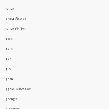
PG Slot
Pg Slot เว็บตรง
PG Slot เว็บใหม่
Pg168
Pg718
Pg77
Pg99
Pgfish
Pggold168bet.com
Pgheng99
Pgjoker69