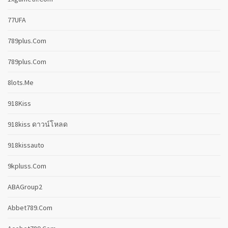
77UFA
789plus.com
789plus.com
8lots.me
918Kiss
918kiss ดาวน์โหลด
918kissauto
9kpluss.com
ABAGroup2
Abbet789.com