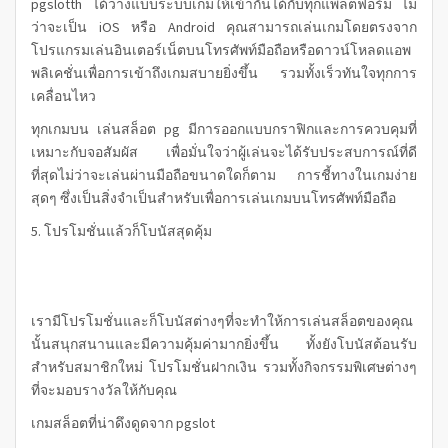
pgslotth ได้วางแบบระบบเกมให้เข้ากันได้กับทุกแพลตฟอร์ม ไม่
ว่าจะเป็น iOS หรือ Android คุณสามารถเล่นเกมโดยตรงจาก
โปรแกรมเล่นอินเตอร์เน็ตบนโทรศัพท์มือถือหรือดาวน์โหลดแอพ
พลิเคชั่นเพื่อการเข้าถึงเกมสบายยิ่งขึ้น รวมทั้งเร็วทันใจทุกการ
เคลื่อนไหว
ทุกเกมบน เล่นสล็อต pg มีการออกแบบกราฟิกและการควบคุมที่
เหมาะกับจอสัมผัส เพื่อมั่นใจว่าผู้เล่นจะได้รับประสบการณ์ที่ดี
ที่สุดไม่ว่าจะเล่นผ่านมือถือขนาดใดก็ตาม การชี้ทางในเกมง่าย
สุดๆ ซึ่งเป็นสิ่งจำเป็นสำหรับเพื่อการเล่นเกมบนโทรศัพท์มือถือ
5. โปรโมชั่นแล้วก็โบนัสสุดคุ้ม
เรามีโปรโมชั่นและก็โบนัสต่างๆที่จะทำให้การเล่นสล็อตของคุณ
นั้นสนุกสนานและมีความคุ้มค่ามากยิ่งขึ้น ทั้งยังโบนัสต้อนรับ
สำหรับสมาชิกใหม่ โปรโมชั่นฝากเงิน รวมทั้งกิจกรรมพิเศษต่างๆ
ที่จะมอบรางวัลให้กับคุณ
เกมสล็อตที่น่าดึงดูดจาก pgslot