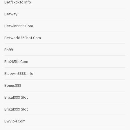
Betflixtikto.info
Betway
Betwin6666.com
Betworld369hot.com
Bh99
Bio285th.com
Bluewin8888.info
Bonus888
Brazil999 Slot
Brazil999 Slot
Bwvip4.com