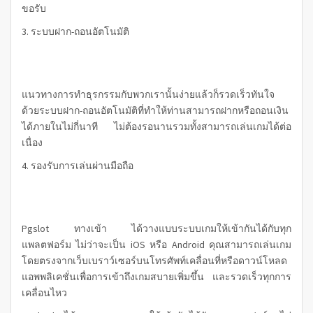
ขอรับ
3. ระบบฝาก-ถอนอัตโนมัติ
แนวทางการทำธุรกรรมกับพวกเรานั้นง่ายแล้วก็รวดเร็วทันใจ
ด้วยระบบฝาก-ถอนอัตโนมัติที่ทำให้ท่านสามารถฝากหรือถอนเงิน
ได้ภายในไม่กี่นาที ไม่ต้องรอนานรวมทั้งสามารถเล่นเกมได้ต่อ
เนื่อง
4. รองรับการเล่นผ่านมือถือ
Pgslot ทางเข้า ได้วางแบบระบบเกมให้เข้ากันได้กับทุก
แพลตฟอร์ม ไม่ว่าจะเป็น iOS หรือ Android คุณสามารถเล่นเกม
โดยตรงจากเว็บเบราว์เซอร์บนโทรศัพท์เคลื่อนที่หรือดาวน์โหลด
แอพพลิเคชั่นเพื่อการเข้าถึงเกมสบายเพิ่มขึ้น และรวดเร็วทุกการ
เคลื่อนไหว