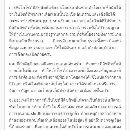
การที่เว็บไซต์มีลิขสิทธิ์แท้จากเว็บตรง มันช่วยทำให้เราเชื่อมั่นได้
ว่าเว็บไซต์ที่พวกเราเลือกเล่นนั้นไม่เป็นอันตรายและเชื่อถือได้
100%
ทางเข้าเล่น pg slot
ครับผม เพราะว่าเว็บไซต์ที่ได้รับการ
ยืนยันลิขสิทธิ์แท้ควรต้องผ่านการตรวจสอบรวมทั้งได้รับอนุญาต
ให้ดำเนินงานตามมาตรฐานสากล รวมทั้งสิ่งนี้ยังรวมทั้งการมีเกม
ที่เล่นแล้วเที่ยงธรรม มีการอัปเดตเกมใหม่ๆรวมทั้งการป้องกัน
ข้อมูลเฉพาะบุคคลของเราให้ไม่มีอันตรายแล้วยังปลอดภัยจาก
การเช็ดกละเมิดด้วยครับ
และที่สำคัญอีกอย่างคือการดูแลลูกค้าครับ ด้วยการมีลิขสิทธิ์แท้
จากเว็บไซต์ตรง ทำให้เว็บไซต์สามารถเข้าถึงแหล่งข้อมูลและก็
การผลักดันและส่งเสริมจากผู้พัฒนาโดยตรงได้ ซึ่งแปลว่าถ้าหาก
มีปัญหาหรือเรื่องที่น่าสงสัยใดๆก็สามารถได้รับคำตอบหรือการ
จัดการปัญหาอย่างเร็วแล้วก็มีประสิทธิภาพเพิ่มมากขึ้นครับ
จะมองเห็นได้ว่าการที่เว็บไซต์มีลิขสิทธิ์แท้จากเว็บที่ตรงนั้นมีส่วน
ช่วยในหลายๆด้าน ทั้งยังในเรื่องของความปลอดภัย ประสบการณ์
การเล่นเกม slotth และการบริการลูกค้า ด้วยเหตุดังกล่าวถ้าหาก
กำลังมองหาเว็บเพื่อเล่นสล็อตออนไลน์อยู่ล่ะก็ อย่าลืมตรวจดูเรื่อง
นี้ด้วยครับผม เพื่อความสบายใจสำหรับในการเล่นเกมของคุณเอง