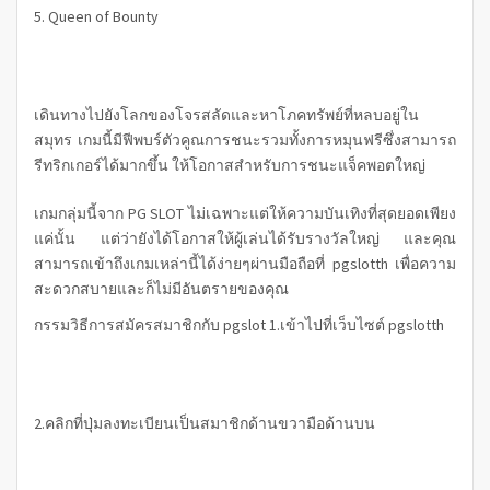
5. Queen of Bounty
เดินทางไปยังโลกของโจรสลัดและหาโภคทรัพย์ที่หลบอยู่ใน
สมุทร เกมนี้มีฟีพบร์ตัวคูณการชนะรวมทั้งการหมุนฟรีซึ่งสามารถ
รีทริกเกอร์ได้มากขึ้น ให้โอกาสสำหรับการชนะแจ็คพอตใหญ่
เกมกลุ่มนี้จาก PG SLOT ไม่เฉพาะแต่ให้ความบันเทิงที่สุดยอดเพียง
แค่นั้น แต่ว่ายังได้โอกาสให้ผู้เล่นได้รับรางวัลใหญ่ และคุณ
สามารถเข้าถึงเกมเหล่านี้ได้ง่ายๆผ่านมือถือที่ pgslotth เพื่อความ
สะดวกสบายและก็ไม่มีอันตรายของคุณ
กรรมวิธีการสมัครสมาชิกกับ pgslot
1.เข้าไปที่เว็บไซต์ pgslotth
2.คลิกที่ปุ่มลงทะเบียนเป็นสมาชิกด้านขวามือด้านบน