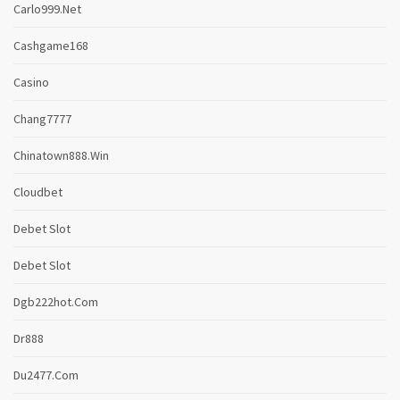
Carlo999.net
Cashgame168
Casino
Chang7777
Chinatown888.win
Cloudbet
Debet Slot
Debet Slot
Dgb222hot.com
Dr888
Du2477.com