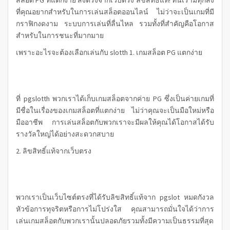
สล็อต PG ที่แตกง่าย ส่งตรงจากเว็บตรง ลิขสิทธิ์แท้! ที่นี่เรามีทุกสิ่ง
ที่คุณอยากสำหรับในการเล่นสล็อตออนไลน์ ไม่ว่าจะเป็นเกมที่มี
กราฟิกงดงาม ระบบการเล่นที่ลื่นไหล รวมทั้งที่สำคัญคือโอกาส
สำหรับในการชนะที่มากมาย
เพราะอะไรจะต้องเลือกเล่นกับ slotth
1. เกมสล็อต PG แตกง่าย
ที่ pgslotth พวกเราได้เก็บเกมสล็อตจากค่าย PG ซึ่งเป็นค่ายเกมที่
มีชื่อในเรื่องของเกมสล็อตที่แตกง่าย ไม่ว่าคุณจะเป็นมือใหม่หรือ
มืออาชีพ การเล่นสล็อตกับพวกเราจะมีผลให้คุณได้โอกาสได้รับ
รางวัลใหญ่ได้อย่างสะดวกสบาย
2. ลิขสิทธิ์แท้จากเว็บตรง
พวกเราเป็นเว็บไซต์ตรงที่ได้รับลิขสิทธิ์แท้จาก pgslot หมดกังวล
หัวข้อการทุจริตหรือการไม่โปร่งใส คุณสามารถมั่นใจได้ว่าการ
เล่นเกมสล็อตกับพวกเรานั้นปลอดภัยรวมทั้งมีความเป็นธรรมที่สุด