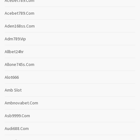
Acebet789.com
Acebet789.com
Aden168ss.com
Adm789.vip
Allbet24hr
Allone745s.com
Alot666
Amb Slot
Ambnovabet.com
Asb9999.com
Audi688.com