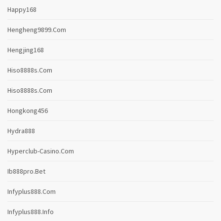
Happy168
Hengheng9899.com
Hengjing168
Hiso8888s.com
Hiso8888s.com
Hongkong456
Hydra888
Hyperclub-Casino.com
Ib888pro.bet
Infyplus888.com
Infyplus888.info