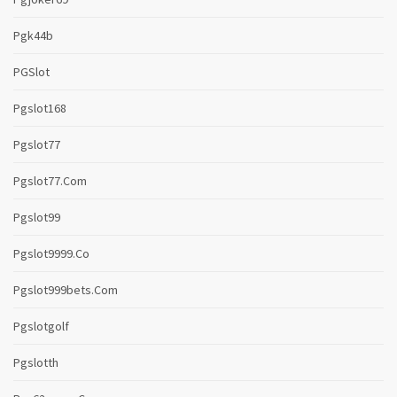
Pgk44b
PGSlot
Pgslot168
Pgslot77
Pgslot77.com
Pgslot99
Pgslot9999.co
Pgslot999bets.com
Pgslotgolf
Pgslotth