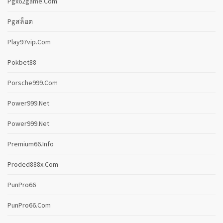
Pgx62game.com
Pgสล็อต
Play97vip.com
Pokbet88
Porsche999.com
Power999.net
Power999.net
Premium66.info
Proded888x.com
PunPro66
PunPro66.com