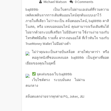
Michael Watson
0 Comments
baj88thb เป็นเว็บตรงไม่ผ่านเอเย่นต์ที่รวมความ
เพลิดเพลินจากการเดิมพันออนไลน์ทุกต้นแบบเอาไว้
ภายในที่เดียว ไม่ว่าจะเป็น สล็อตออนไลน์,
baj88thb
คาสิ
โนสด, หรือ แทงบอลออนไลน์ คุณสามารถเริ่มเดิมพันได้
ไม่ยากด้วยระบบที่เสถียร ไม่มีอันตราย ใช้งานง่าย รองรับ
โทรศัพท์มือถือ รวมทั้ง ฝาก-ถอนออโต้ ที่เร็วทันใจ รองรับ
TrueMoney Wallet ไม่มีอย่างต่ำ
ไม่ว่าคุณจะเป็นสายปั่นสล็อต สายไพ่บาคาร่า หรือ
คอลูกหนังที่ชอบแทงบอล baj88thb เป็นลู่ทางที่ยอด
เยี่ยมของคุณในยุคนี้
จุดเด่นของเว็บ baj88thb
เว็บไซต์ตรง ระบบมั่นคง ไม่ผ่าน
คนกลาง
สล็อตแตกง่ายจากทุกค่าย PG, Joker, JILI