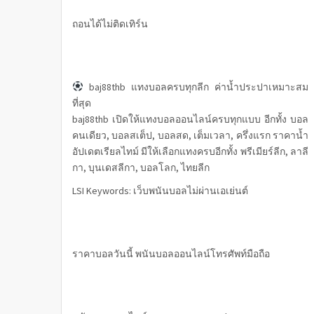
ถอนได้ไม่ติดเทิร์น
baj88thb แทงบอลครบทุกลีก ค่าน้ำประปาเหมาะสม
ที่สุด
baj88thb
เปิดให้แทงบอลออนไลน์ครบทุกแบบ อีกทั้ง บอล
คนเดียว, บอลสเต็ป, บอลสด, เต็มเวลา, ครึ่งแรก ราคาน้ำ
อัปเดตเรียลไทม์ มีให้เลือกแทงครบอีกทั้ง พรีเมียร์ลีก, ลาลี
กา, บุนเดสลีกา, บอลโลก, ไทยลีก
LSI Keywords:
เว็บพนันบอลไม่ผ่านเอเย่นต์
ราคาบอลวันนี้
พนันบอลออนไลน์โทรศัพท์มือถือ