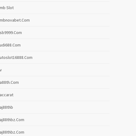
mb Slot
mbnovabet.com
sb9999.com
udi688.com
utoslot16888.com
v
a88th.com
accarat
aj88thb
aj88thbz.com
aj88thbz.com