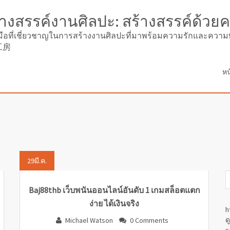
สรรค์งานศิลปะ: สร้างสรรค์ด้วยค
ือที่เชี่ยวชาญในการสร้างงานศิลปะที่มาพร้อมความรักและความพิ
風工房
หน
29
มี.ค.
Baj88thb เว็บพนันออนไลน์อันดับ 1 เกมสล็อตแตก
ง่าย ได้เงินจริง
h
ด
Michael Watson
0 Comments