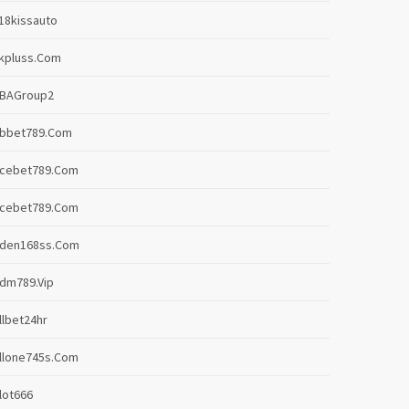
18kissauto
kpluss.com
BAGroup2
bbet789.com
cebet789.com
cebet789.com
den168ss.com
dm789.vip
llbet24hr
llone745s.com
lot666