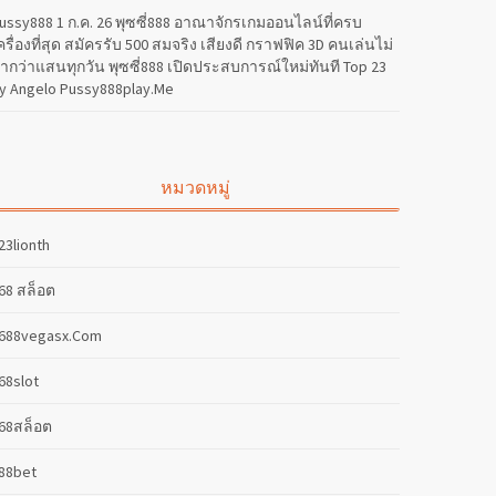
ussy888 1 ก.ค. 26 พุซซี่888 อาณาจักรเกมออนไลน์ที่ครบ
ครื่องที่สุด สมัครรับ 500 สมจริง เสียงดี กราฟฟิค 3D คนเล่นไม่
่ำกว่าแสนทุกวัน พุซซี่888 เปิดประสบการณ์ใหม่ทันที Top 23
y Angelo Pussy888play.me
หมวดหมู่
23lionth
68 สล็อต
688vegasx.com
68slot
68สล็อต
88bet