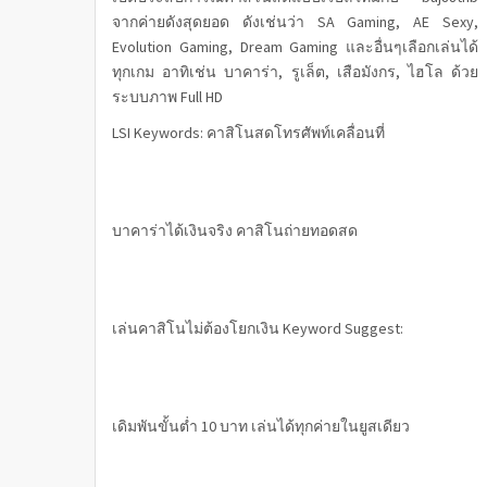
จากค่ายดังสุดยอด ดังเช่นว่า SA Gaming, AE Sexy,
Evolution Gaming, Dream Gaming และอื่นๆเลือกเล่นได้
ทุกเกม อาทิเช่น บาคาร่า, รูเล็ต, เสือมังกร, ไฮโล ด้วย
ระบบภาพ Full HD
LSI Keywords:
คาสิโนสดโทรศัพท์เคลื่อนที่
บาคาร่าได้เงินจริง
คาสิโนถ่ายทอดสด
เล่นคาสิโนไม่ต้องโยกเงิน
Keyword Suggest:
เดิมพันขั้นต่ำ 10 บาท
เล่นได้ทุกค่ายในยูสเดียว