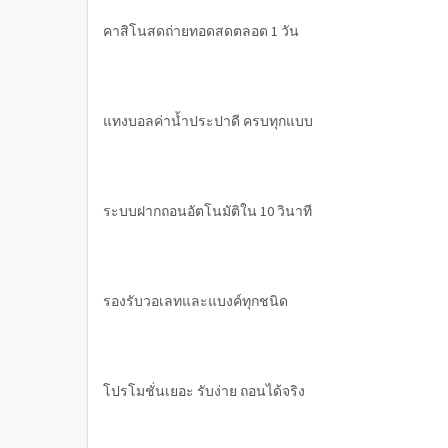
คาสิโนสดถ่ายทอดสดตลอด 1 วัน
แทงบอลค่าน้ำประปาดี ครบทุกแบบ
ระบบฝากถอนอัตโนมัติใน 10 วินาที
รองรับวอเลทและแบงค์ทุกชนิด
โปรโมชั่นเยอะ รับง่าย ถอนได้จริง