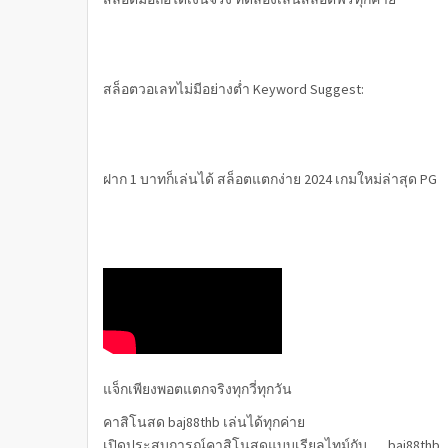
สล็อตวอเลทไม่มีอย่างต่ำ
Keyword Suggest:
ฝาก 1 บาทก็เล่นได้
สล็อตแตกง่าย 2024
เกมใหม่ล่าสุด PG
แจ็กเพียงพอตแตกจริงทุกวี่ทุกวัน
คาสิโนสด baj88thb เล่นได้ทุกค่าย
เปิดประสบการณ์คาสิโนสดแบบเรียลไทม์กับ baj88thb