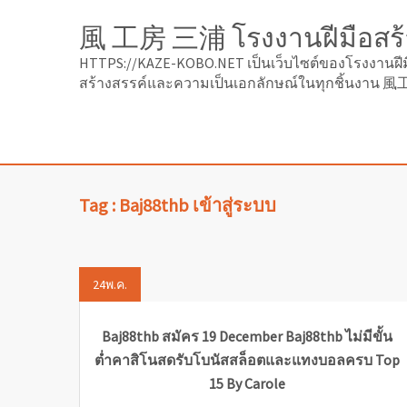
風 工房 三浦 โรงงานฝีมือสร้าง
HTTPS://KAZE-KOBO.NET เป็นเว็บไซต์ของโรงงานฝีม
สร้างสรรค์และความเป็นเอกลักษณ์ในทุกชิ้นงาน 
Tag : Baj88thb เข้าสู่ระบบ
24
พ.ค.
Baj88thb สมัคร 19 December Baj88thb ไม่มีขั้น
ต่ำคาสิโนสดรับโบนัสสล็อตและแทงบอลครบ Top
15 By Carole