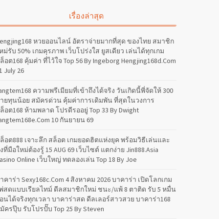
เรื่องล่าสุด
engjing168 หวยออนไลน์ อัตราจ่ายมากที่สุด ของไทย สมาชิก
หม่รับ 50% เกมคุรภาพ เว็บโปร่งใส ยูสเดียว เล่นได้ทุกเกม
ล็อต168 คุ้มค่า ที่ไว้ใจ Top 56 By Ingeborg Hengjing168d.com
1 July 26
angtem168 ความพรีเมียมที่เข้าถึงได้จริง วันเกิดนี้พี่จัดให้ 300
ายทุนน้อย สมัครด่วน คุ้มค่าการเดิมพัน ที่สุดในวงการ
ล็อต168 ห้ามพลาด โปรดีรออยู่ Top 33 By Dwight
angtem168e.com 10 กันยายน 69
ล็อต888 เจาะลึก สล็อต เกมยอดฮิตแห่งยุค พร้อมวิธีเล่นและ
ิ่งที่มือใหม่ต้องรู้ 15 AUG 69 เว็บไซต์ แตกง่าย Jin888.asia
asino Online เว็บใหญ่ ทดลองเล่น Top 18 By Joe
าคาร่า Sexy168c.com 4 สิงหาคม 2026 บาคาร่า เปิดโลกเกม
พ่สดแบบเรียลไทม์ ดีลสมาชิกใหม่ ชนะ/แพ้ 8 ตาติด รับ 5 หมื่น
อนได้จริงทุกเวลา บาคาร่าสด ดีลเลอร์สาวสวย บาคาร่า168
มัครปุ๊บ รับโปรปั๊บ Top 25 By Steven