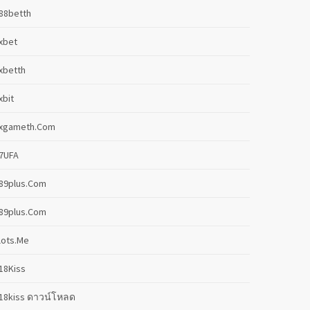
88betth
xbet
xbetth
xbit
xgameth.com
7UFA
89plus.com
89plus.com
lots.me
18Kiss
18kiss ดาวน์โหลด