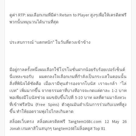
ดูค่า RTP: ผมเลือกเกมที่มีค่า Return to Player สูงๆเพื่อให้เครดิตฟรี
พวกนั้นหมุนวนได้นานที่สุด
ประสบการณ์ “แตกหนัก” ในวันที่ดวงเข้าข้าง
มีอยู่กาลครั้งหนึ่งผมเลือกใช้โปรโมชั่นฝากน้อยรับร้อยเปอร์เซ็นต์
นี่แหละขอรับ ผมตกลงใจเลือกเกมที่กำลังเป็นกระแสในตอนนั้น
สิ่งที่พินิจได้ชัดคือ เมื่อเรามีทุนสำรองจากโบนัส เราจะกล้า “ไล่
เบท” เพิ่มมากขึ้น จากธรรมดาที่บางทีอาจจะกดแค่ตาละ 1-2 บาท
พอเพียงมีโบนัสช่วย ผมขยับขึ้นไปที่ 5-10 บาท ผลที่ตามมาจังหวะ
ที่เข้าฟรีสปิน (Free Spins) ตัวคูณมันดำเนินการร่วมกับเบทที่สูง
ขึ้น ทำให้ยอดรวมพุ่งไปไกลเกินคาด
สล็อตเว็บตรง สล็อตเครดิตฟรี Tangtem168c.com 12 May 26
Jonah เกมคาสิโนสนุกๆ tangtem168ไม่ล็อคยูส Top 81