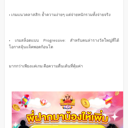
• เกมแนวคลาสสิก: ย้ำความง่ายๆ แต่จ่ายหนักรวมทั้งจ่ายจริง
• เกมสล็อตแบบ Progressive: สำหรับคนล่ารางวัลใหญ่ที่ได้
โอกาสลุ้นแจ็คพอตก้อนโต
มากกว่าเพียงแค่เกม คือความตื่นเต้นที่คุ้มค่า