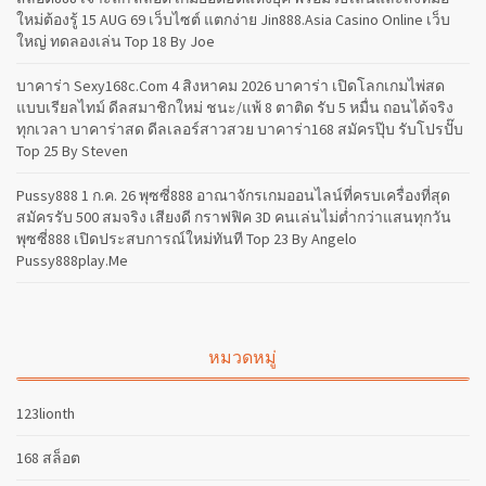
ใหม่ต้องรู้ 15 AUG 69 เว็บไซต์ แตกง่าย Jin888.asia Casino Online เว็บ
ใหญ่ ทดลองเล่น Top 18 By Joe
บาคาร่า Sexy168c.com 4 สิงหาคม 2026 บาคาร่า เปิดโลกเกมไพ่สด
แบบเรียลไทม์ ดีลสมาชิกใหม่ ชนะ/แพ้ 8 ตาติด รับ 5 หมื่น ถอนได้จริง
ทุกเวลา บาคาร่าสด ดีลเลอร์สาวสวย บาคาร่า168 สมัครปุ๊บ รับโปรปั๊บ
Top 25 By Steven
Pussy888 1 ก.ค. 26 พุซซี่888 อาณาจักรเกมออนไลน์ที่ครบเครื่องที่สุด
สมัครรับ 500 สมจริง เสียงดี กราฟฟิค 3D คนเล่นไม่ต่ำกว่าแสนทุกวัน
พุซซี่888 เปิดประสบการณ์ใหม่ทันที Top 23 By Angelo
Pussy888play.me
หมวดหมู่
123lionth
168 สล็อต