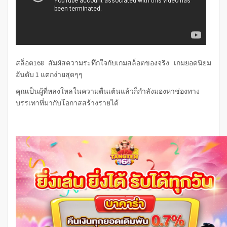
สล็อต168 สัมผัสความระทึกใจกับเกมสล็อตของจริง เกมยอดนิยม
อันดับ 1 แตกง่ายสุดๆๆ
คุณเป็นผู้ที่หลงใหลในความตื่นเต้นแล้วก็กำลังมองหาช่องทาง
บรรเทาที่มากับโอกาสสร้างรายได้