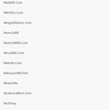
Mia88th.com
Mib555s.com
Mmgoldsbets.com
Mono1688
Mono16888.com
Moza888.com
Mwin9s.com
Nakoya1688.site
Nbwin.me
Niseko168bet.com
No1huay