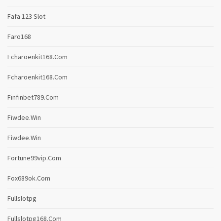
Fafa 123 Slot
Faro168
Fcharoenkit168.com
Fcharoenkit168.com
Finfinbet789.com
Fiwdee.win
Fiwdee.win
Fortune99vip.com
Fox689ok.com
Fullslotpg
Fullslotpg168.com