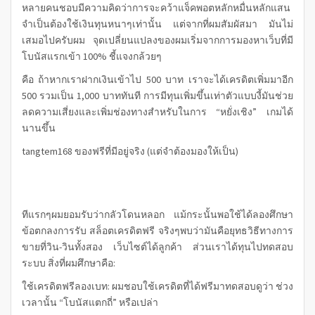
หลายคนชอบมีความคิดว่าการจะคว้าแจ็คพอตหลักหมื่นหลักแสน
จำเป็นต้องใช้เงินทุนหนาๆเท่านั้น แต่จากที่ผมสัมผัสมา มันไม่
เสมอไปครับผม จุดเปลี่ยนแปลงของผมเริ่มจากการมองหาเว็บที่มี
โบนัสแรกเข้า 100% ชี้แจงกล้วยๆ
คือ ถ้าหากเราฝากเงินเข้าไป 500 บาท เราจะได้เครดิตเพิ่มมาอีก
500 รวมเป็น 1,000 บาททันที การมีทุนเพิ่มขึ้นเท่าตัวแบบงี้มันช่วย
ลดความเสี่ยงและเพิ่มช่องทางสำหรับในการ “หยั่งเชิง” เกมได้
นานขึ้น
tangtem168 ของฟรีที่มีอยู่จริง (แต่จำต้องมองให้เป็น)
ทีแรกๆผมยอมรับว่ากลัวโดนหลอก แม้กระนั้นพอใช้ได้ลองศึกษา
ข้อตกลงการรับ สล็อตเครดิตฟรี จริงๆพบว่ามันคือยุทธวิธีทางการ
ขายที่วิน-วินทั้งสอง เว็บไซต์ได้ลูกค้า ส่วนเราได้ทุนไปทดสอบ
ระบบ สิ่งที่ผมศึกษาคือ:
ใช้เครดิตฟรีลองเบท: ผมชอบใช้เครดิตที่ได้ฟรีมาทดสอบดูว่า ช่วง
เวลานั้น “โบนัสแตกถี่” หรือเปล่า