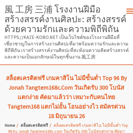
風 工房 三浦 โรงงานฝีมือ
สร้างสรรค์งานศิลปะ: สร้างสรรค์
ด้วยความรักและความพิถีพิถัน
HTTPS://KAZE-KOBO.NET เป็นเว็บไซต์ของโรงงานฝีมือที่
เชี่ยวชาญในการสร้างงานศิลปะที่มาพร้อมความรักและความ
พิถีพิถัน เราสร้างสรรค์งานศิลปะที่สะท้อนความคิดสร้างสรรค์
และความเป็นเอกลักษณ์ในทุกชิ้นงาน 風工房
สล็อตเครดิตฟรี เกมคาสิโน ไม่มีขั้นต่ำ Top 96 By
Jonah Tangtem168c.com วันเกิดรับ 300 โบนัส
แตกง่าย คัดมาแล้วว่า เหมาะกับคนไทย
Tangtem168 แตกไม่อั้น โอนอย่างไว สมัครด่วน
18 มิถุนายน 26
Home
สล็อตเครดิตฟรี
สล็อตเครดิตฟรี เกมคาสิโน ไม่มีขั้นต่ำ Top
96 by Jonah Tangtem168c.com วันเกิดรับ 300 โบนัสแตกง่าย คัดมา