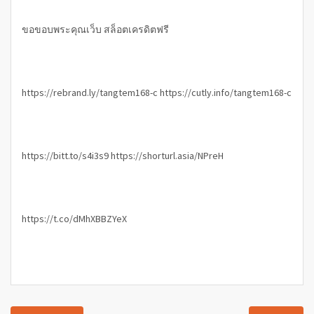
ขอขอบพระคุณเว็บ
สล็อตเครดิตฟรี
https://rebrand.ly/tangtem168-c
https://cutly.info/tangtem168-c
https://bitt.to/s4i3s9
https://shorturl.asia/NPreH
https://t.co/dMhXBBZYeX