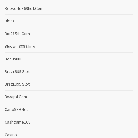
Betworld369hot.com
Bh99
Bio285th.com
Bluewin8888.info
Bonus888
Brazil999 Slot
Brazil999 Slot
Bwvip4.com
Carlo999.net
Cashgame168
Casino