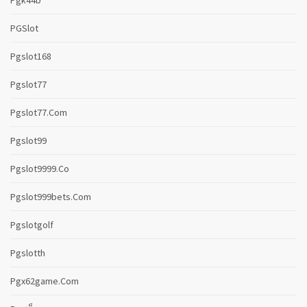
Pgk44b
PGSlot
Pgslot168
Pgslot77
Pgslot77.com
Pgslot99
Pgslot9999.co
Pgslot999bets.com
Pgslotgolf
Pgslotth
Pgx62game.com