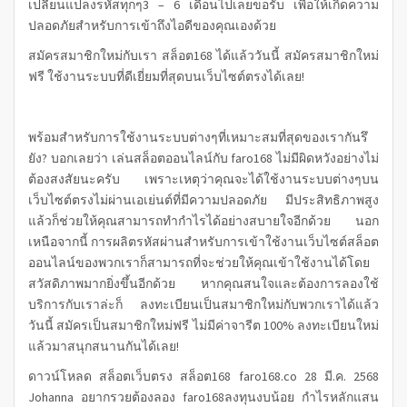
เปลี่ยนแปลงรหัสทุกๆ3 – 6 เดือนไปเลยขอรับ เพื่อให้เกิดความ
ปลอดภัยสำหรับการเข้าถึงไอดีของคุณเองด้วย
สมัครสมาชิกใหม่กับเรา สล็อต168 ได้แล้ววันนี้ สมัครสมาชิกใหม่
ฟรี ใช้งานระบบที่ดีเยี่ยมที่สุดบนเว็บไซต์ตรงได้เลย!
พร้อมสำหรับการใช้งานระบบต่างๆที่เหมาะสมที่สุดของเรากันรึ
ยัง? บอกเลยว่า เล่นสล็อตออนไลน์กับ faro168 ไม่มีผิดหวังอย่างไม่
ต้องสงสัยนะครับ เพราะเหตุว่าคุณจะได้ใช้งานระบบต่างๆบน
เว็บไซต์ตรงไม่ผ่านเอเย่นต์ที่มีความปลอดภัย มีประสิทธิภาพสูง
แล้วก็ช่วยให้คุณสามารถทำกำไรได้อย่างสบายใจอีกด้วย นอก
เหนือจากนี้ การผลิตรหัสผ่านสำหรับการเข้าใช้งานเว็บไซต์สล็อต
ออนไลน์ของพวกเราก็สามารถที่จะช่วยให้คุณเข้าใช้งานได้โดย
สวัสดิภาพมากยิ่งขึ้นอีกด้วย หากคุณสนใจและต้องการลองใช้
บริการกับเราล่ะก็ ลงทะเบียนเป็นสมาชิกใหม่กับพวกเราได้แล้ว
วันนี้ สมัครเป็นสมาชิกใหม่ฟรี ไม่มีค่าจารีต 100% ลงทะเบียนใหม่
แล้วมาสนุกสนานกันได้เลย!
ดาวน์โหลด สล็อตเว็บตรง สล็อต168 faro168.co 28 มี.ค. 2568
Johanna อยากรวยต้องลอง
faro168
ลงทุนงบน้อย กำไรหลักแสน