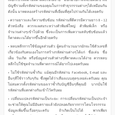
บัญชีรวมทั้งรหัสผ่านของคุณในการทำธุรกรรมต่างๆได้เหมือนกัน
ดังนั้น มาทดลองสร้างรหัสผ่านที่เยี่ยมที่สุดไปร่วมกันได้เลยครับ
• ความยาวและก็ความซับซ้อน: รหัสผ่านที่ดีควรมีความยาว 8 – 12
ตัวหนังสือ ควรจะผสมระหว่างตัวพิมพ์ใหญ่ ตัวพิมพ์เล็ก หรือ
จำนวนต่างๆเข้าไปด้วย ซึ่งจะเป็นการเพิ่มความสลับซับซ้อนแล้ว
ก็คาดคะเนได้ยากขึ้นอีกด้วยครับ
• หลบหลีกการใช้ข้อมูลส่วนตัว: ผู้คนจำนวนมากมักจะใช้ตัวเลขที่
เกี่ยวข้องกับตนเองในการสร้างรหัสผ่านต่างๆได้แก่ ชื่อเล่น ชื่อ
เต็ม วันเกิด หรือข้อมูลส่วนตัวต่างๆที่คาดคะเนได้ง่าย ควรหลบ
หลีกไปใช้ชุดจำนวนที่คาดการณ์ได้ยากไปเลยครับผม
• ไม่ใช้รหัสผ่านซ้ำกัน: แม้คุณมีรหัสผ่าน Facebook, E-mail และ
อื่นๆที่ใช้ราวกับๆกัน ซึ่งพูดได้ว่าเสี่ยงแบบสุดๆเลยล่ะครับผม คุณ
ไม่สมควรตั้งรหัสผ่านของเราซ้ำกับบัญชีอื่นๆที่คุณมี บากบั่นใช้
รหัสผ่านที่แตกต่างกันเข้าไว้ครับผม
• เปลี่ยนแปลงรหัสผ่านเป็นระยะ: การเปลี่ยนรหัสผ่านเป็นประจำ
จะช่วยให้คุณไม่มีอันตรายแล้วยังปลอดภัยจากการโดนโจรกรรม
ข้อมูลเพิ่มขึ้นเรื่อยๆนะครับ ถ้าเกิดเป็นไปได้ พากเพียร