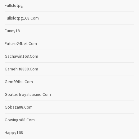
Fullslotpg
Fullslotpg168.com
Funny18
Future24bet.com
Gachawin168.com
Gamehit8888.com
Gem99ths.com
Goatbetroyalcasino.com
Gobaza88.com
Gowingo88.com
Happy168