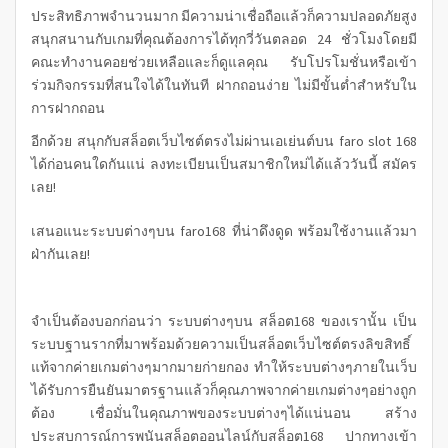
ประสิทธิภาพจำนวนมาก มีความน่าเชื่อถือแล้วก็ความปลอดภัยสูง
สนุกสนานกับเกมที่คุณต้องการได้ทุกวี่วันตลอด 24 ชั่วโมงโดยมี
คณะทำงานคอยช่วยเหลือและก็ดูแลคุณ รับโปรโมชั่นหรือเข้า
ร่วมกิจกรรมที่สนใจได้ในทันที ฝากถอนง่าย ไม่มีขั้นต่ำสำหรับใน
การฝากถอน
อีกด้วย สนุกกับสล็อตเว็บไซต์ตรงไม่ผ่านเอเย่นต์บน faro slot 168
ได้ก่อนคนใดกันแน่ ลงทะเบียนเป็นสมาชิกใหม่ได้แล้ววันนี้ สมัคร
เลย!
เสนอแนะระบบต่างๆบน faro168 ที่น่าดึงดูด พร้อมใช้งานแล้วมา
ฝ่ากันเลย!
จำเป็นต้องบอกก่อนว่า ระบบต่างๆบน สล็อต168 ของเรานั้น เป็น
ระบบฐานรากที่มาพร้อมด้วยความเป็นสล็อตเว็บไซต์ตรงลิขสิทธิ์
แท้จากค่ายเกมต่างๆมากมายก่ายกอง ทำให้ระบบต่างๆภายในเว็บ
ได้รับการยืนยันมาตรฐานแล้วก็คุณภาพจากค่ายเกมต่างๆอย่างถูก
ต้อง เชื่อมั่นในคุณภาพของระบบต่างๆได้แน่นอน สร้าง
ประสบการณ์การพนันสล็อตออนไลน์กับสล็อต168 ปากทางเข้า