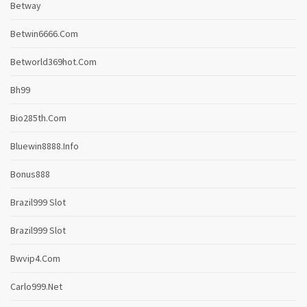
Betway
Betwin6666.com
Betworld369hot.com
Bh99
Bio285th.com
Bluewin8888.info
Bonus888
Brazil999 Slot
Brazil999 Slot
Bwvip4.com
Carlo999.net