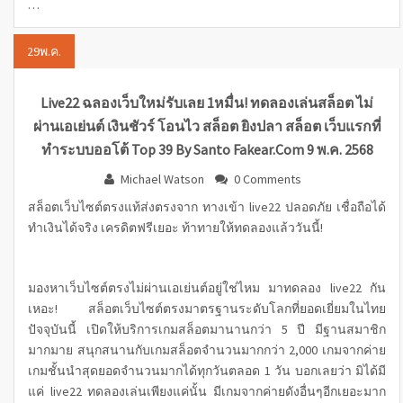
…
29
พ.ค.
Live22 ฉลองเว็บใหม่รับเลย 1หมื่น! ทดลองเล่นสล็อต ไม่
ผ่านเอเย่นต์ เงินชัวร์ โอนไว สล็อต ยิงปลา สล็อต เว็บแรกที่
ทำระบบออโต้ Top 39 By Santo Fakear.com 9 พ.ค. 2568
Michael Watson
0 Comments
สล็อตเว็บไซต์ตรงแท้ส่งตรงจาก ทางเข้า live22 ปลอดภัย เชื่อถือได้
ทำเงินได้จริง เครดิตฟรีเยอะ ท้าทายให้ทดลองแล้ววันนี้!
มองหาเว็บไซต์ตรงไม่ผ่านเอเย่นต์อยู่ใช่ไหม มาทดลอง live22 กัน
เหอะ! สล็อตเว็บไซต์ตรงมาตรฐานระดับโลกที่ยอดเยี่ยมในไทย
ปัจจุบันนี้ เปิดให้บริการเกมสล็อตมานานกว่า 5 ปี มีฐานสมาชิก
มากมาย สนุกสนานกับเกมสล็อตจำนวนมากกว่า 2,000 เกมจากค่าย
เกมชั้นนำสุดยอดจำนวนมากได้ทุกวันตลอด 1 วัน บอกเลยว่า มิได้มี
แค่ live22 ทดลองเล่นเพียงแค่นั้น มีเกมจากค่ายดังอื่นๆอีกเยอะมาก