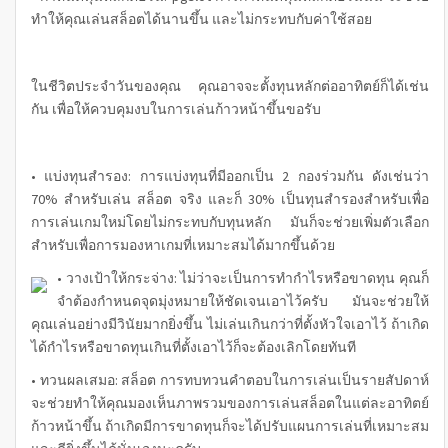
ทำให้คุณเล่นสล็อตได้นานขึ้น และไม่กระทบกับค่าใช้สอย
ในชีวิตประจำวันของคุณ คุณอาจจะตั้งทุนหลักต่ออาทิตย์ก็ได้เช่น
กัน เพื่อให้ควบคุมงบในการเล่นก้าวหน้าขึ้นขอรับ
• แบ่งทุนสำรอง: การแบ่งทุนที่มีออกเป็น 2 กองร่วมกัน ดังเช่นว่า
70% สำหรับเล่น สล็อต จริง และก็ 30% เป็นทุนสำรองสำหรับเพื่อ
การเล่นเกมใหม่โดยไม่กระทบกับทุนหลัก มันก็จะช่วยเพิ่มตัวเลือก
สำหรับเพื่อการมองหาเกมที่เหมาะสมได้มากขึ้นด้วย
• วางเป้าให้กระจ่าง: ไม่ว่าจะเป็นการทำกำไรหรือขาดทุน คุณก็
จำต้องกำหนดจุดมุ่งหมายให้ชัดเจนเอาไว้ครับ มันจะช่วยให้
คุณเล่นอย่างมีวินัยมากยิ่งขึ้น ไม่เล่นเกินกว่าที่ตั้งหัวใจเอาไว้ ถ้าเกิด
ได้กำไรหรือขาดทุนเกินที่ตั้งเอาไว้ก็จะต้องเลิกโดยทันที
• ทวนผลเสมอ: สล็อต การทบทวนคำตอบในการเล่นเป็นรายสัปดาห์
จะช่วยทำให้คุณมองเห็นภาพรวมของการเล่นสล็อตในแต่ละอาทิตย์
ก้าวหน้าขึ้น ถ้าเกิดมีการขาดทุนก็จะได้ปรับแผนการเล่นที่เหมาะสม