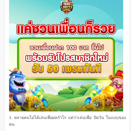
3. หลายคนไม่ได้เล่นเพื่อผลกำไร แต่ว่าเล่นเพื่อ ปิดวัน ในแบบของ
ตน