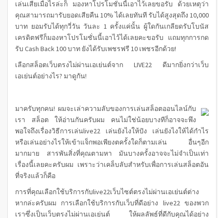
เล่นเสียเมื่อไรล่ะก็ มองหาโปรโมชั่นนี้เอาไว้เลยขอรับ ด้วยเหตุว่า
คุณสามารถมารับยอดเสียคืน 10% ได้เลยทันที รับได้สูงสุดถึง 10,000
บาท ยอมรับได้ทุกวี่วัน วันละ 1 ครั้งแค่นั้น ผู้ใดกันเกลียดรับโบนัส
เครดิตฟรีก็มองหาโปรโมชั่นนี้เอาไว้ได้เลยคะขอรับ แถมทุกการกด
รับ Cash Back 100 บาท ยังได้รับเพชรฟรี 10 เพชรอีกด้วย!
เลือกสล็อตเว็บตรงไม่ผ่านเอเย่นต์จาก LIVE22 ดีมากยิ่งกว่าเว็บ
เอเย่นต์อย่างไร? มาดูกัน!
มาครับทุกคน! ผมจะเล่าความลับของการเล่นสล็อตออนไลน์กับ
เรา สล็อต ให้อ่านกันครับผม คนไม่ใช่น้อยบางทีก็อาจจะพึง
พอใจถึงเรื่องวิธีการเล่นlive22 เล่นยังไงให้ปัง เล่นยังไงให้ได้กำไร
หรือเล่นอย่างไรให้เข้าแจ็กพอเพียงตครั้งใดก็ตามเล่น อื่นๆอีก
มากมาย สารพันสิ่งที่คุณตามหา มันบางครั้งอาจจะไม่จำเป็นเท่า
เรื่องนี้เลยคะครับผม เพราะว่าเคล็บลับสำหรับเพื่อการเล่นสล็อตอัน
ที่จริงแล้วก็คือ
การที่คุณเลือกใช้บริการกับlive22เว็บไซต์ตรงไม่ผ่านเอเย่นต์ต่าง
หากล่ะครับผม การเลือกใช้บริการกับเว็บที่ดีอย่าง live22 ของพวก
เราซึ่งเป็นเว็บตรงไม่ผ่านเอเย่นต์ ให้ผลลัพธ์ที่ดีกับคุณได้อย่าง