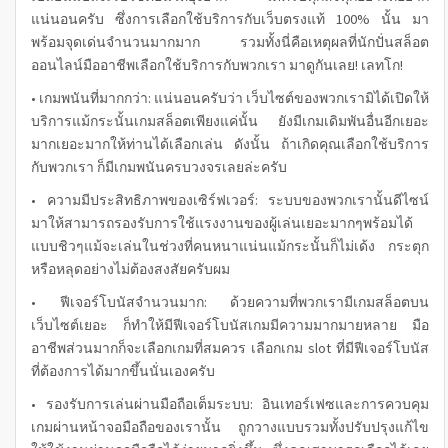
แน่นอนครับ ซึ่งการเลือกใช้บริการกับเว็บตรงแท้ 100% นั้น มา
พร้อมจุดเด่นจำนวนมากมาก รวมทั้งนี่คือเหตุผลที่นักปั่นสล็อต
ออนไลน์มืออาชีพเลือกใช้บริการกับพวกเรา มาดูกันเลย! เลทโก!
• เกมพนันที่มากกว่า: แน่นอนครับว่า เว็บไซต์ของพวกเรามิได้เปิดให้
บริการแม้กระนั้นเกมสล็อตเพียงแค่นั้น ยังมีเกมเดิมพันอื่นอีกเยอะ
มากเยอะมากให้ท่านได้เลือกเล่น ดังนั้น ถ้าเกิดคุณเลือกใช้บริการ
กับพวกเรา ก็มีเกมพนันครบวงจรเลยล่ะครับ
• ความมีประสิทธิภาพของเซิร์ฟเวอร์: ระบบของพวกเรานั้นดีไซน์
มาให้สามารถรองรับการใช้แรงงานของผู้เล่นเยอะมากๆพร้อมได้
แบบชิวๆแม้จะเล่นในช่วงที่คนหนาแน่นแม้กระนั้นก็ไม่เด้ง กระตุก
หรือหลุดอย่างไม่ต้องสงสัยครับผม
• ฟีเจอร์โบนัสจำนวนมาก: ด้วยความที่พวกเรามีเกมสล็อตบน
เว็บไซต์เยอะ ก็ทำให้มีฟีเจอร์โบนัสเกมมีความมากมายหลาย มือ
อาชีพส่วนมากก็จะเลือกเกมที่สมควร เลือกเกม slot ที่มีฟีเจอร์โบนัส
ที่ต้องการได้มากขึ้นนั่นเองครับ
• รองรับการเล่นผ่านมือถือเต็มระบบ: อินเทอร์เฟซและการควบคุม
เกมผ่านหน้าจอมือถือของเรานั้น ถูกวางแบบรวมทั้งปรับปรุงแก้ไข