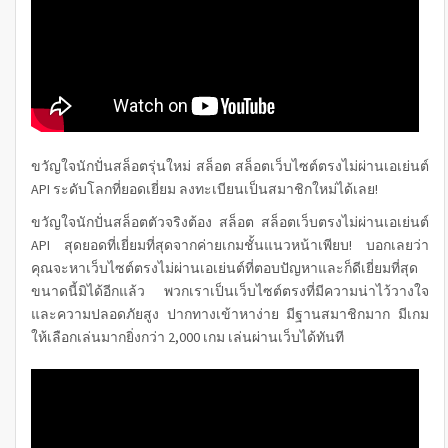
ขวัญใจนักปั่นสล็อตรุ่นใหม่ สล็อต สล็อตเว็บไซต์ตรงไม่ผ่านเอเย่นต์
API ระดับโลกที่ยอดเยี่ยม ลงทะเบียนเป็นสมาชิกใหม่ได้เลย!
ขวัญใจนักปั่นสล็อตตัวจริงต้อง สล็อต สล็อตเว็บตรงไม่ผ่านเอเย่นต์
API สุดยอดที่เยี่ยมที่สุดจากค่ายเกมชั้นแนวหน้าเพียบ! บอกเลยว่า
คุณจะหาเว็บไซต์ตรงไม่ผ่านเอเย่นต์ที่ตอบปัญหาและก็ดีเยี่ยมที่สุด
ขนาดนี้มิได้อีกแล้ว พวกเราเป็นเว็บไซต์ตรงที่มีความน่าไว้วางใจ
และความปลอดภัยสูง ปากทางเข้าหาง่าย มีฐานสมาชิกมาก มีเกม
ให้เลือกเล่นมากยิ่งกว่า 2,000 เกม เล่นผ่านเว็บได้ทันที