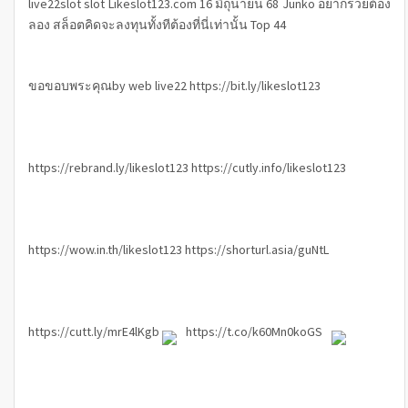
live22slot slot Likeslot123.com 16 มิถุนายน 68 Junko อยากรวยต้อง
ลอง สล็อตคิดจะลงทุนทั้งทีต้องที่นี่เท่านั้น Top 44
ขอขอบพระคุณby web
live22
https://bit.ly/likeslot123
https://rebrand.ly/likeslot123
https://cutly.info/likeslot123
https://wow.in.th/likeslot123
https://shorturl.asia/guNtL
https://cutt.ly/mrE4lKgb
https://t.co/k60Mn0koGS