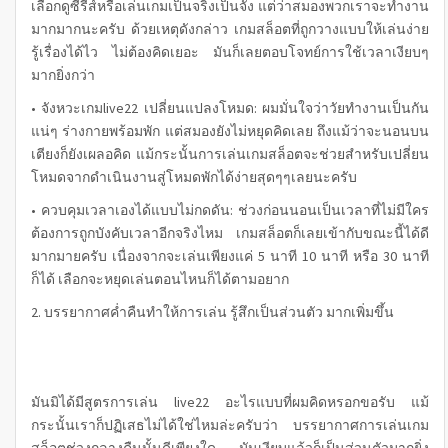
เลือกดูซีรีส์หรือเล่นเกมเป็นจริงเป็นจัง แต่ว่าสมองพวกเราจะทำงาน
มากมากนะครับ ด้วยเหตุดังกล่าว เกมสล็อตที่ถูกวางแบบให้เล่นง่าย
รู้เรื่องได้ไว ไม่ต้องคิดเยอะ มันก็เลยตอบโจทย์การใช้เวลาเงียบๆ
มากยิ่งกว่า
• จังหวะเกมlive22 เปลี่ยนแปลงโหมด: ผมมั่นใจว่าวัยทำงานเป็นกัน
แน่ๆ ร่างกายพร้อมพัก แต่สมองยังไม่หยุดคิดเลย ถึงแม้ว่าจะนอนบน
เตียงก็ยังเผลอคิด แม้กระนั้นการเล่นเกมสล็อตจะช่วยสำหรับเปลี่ยน
โหมดจากดำเนินงานสู่โหมดพักได้ง่ายสุดๆๆเลยนะครับ
• ควบคุมเวลาเองได้แบบไม่กดดัน: ช่วงก่อนนอนเป็นเวลาที่ไม่มีใคร
ต้องการถูกบังคับเวลาอีกจริงไหม เกมสล็อตก็เลยเข้ากับขณะนี้ได้ดี
มากมายครับ เนื่องจากจะเล่นเพียงแค่ 5 นาที 10 นาที หรือ 30 นาที
ก็ได้ เลือกจะหยุดเล่นตอนไหนก็ได้ตามอยาก
2. บรรยากาศค่ำคืนทำให้การเล่น รู้สึกเป็นส่วนตัว มากเพิ่มขึ้น
มันมิได้มีสูตรการเล่น live22 อะไรแบบที่ผมคิดหรอกขอรับ แม้
กระนั้นเราก็ปฏิเสธไม่ได้ใช่ไหมล่ะครับว่า บรรยากาศการเล่นเกม