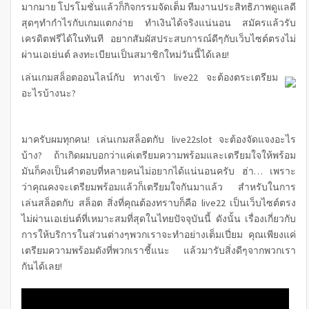
มากมาย โปรโมชั่นแล้วก็กิจกรรมจัดเต็ม ทีมงานประสิทธิภาพดูแลดี
สุดๆทำกำไรกับเกมแตกง่าย ทำเงินได้จริงแน่นอน สมัครแล้วรับ
เครดิตฟรีได้ในทันที อยากสัมผัสประสบการณ์ดีๆกับเว็บไซต์ตรงไม่
ผ่านเอเย่นต์ ลงทะเบียนเป็นสมาชิกใหม่วันนี้ได้เลย!
เล่นเกมสล็อตออนไลน์กับ ทางเข้า live22 จะต้องตระเตรียม
อะไรบ้างนะ?
มาครับผมทุกคน! เล่นเกมสล็อตกับ live22slot จะต้องจัดแจงอะไร
บ้าง? ถ้าเกิดผมบอกว่าแค่เตรียมความพร้อมและเตรียมใจให้พร้อม
มันก็คงเป็นคำตอบที่หลายคนไม่อยากได้แน่นอนครับ ฮ่า… เพราะ
ว่าคุณคงจะเตรียมพร้อมแล้วก็เตรียมใจกันมาแล้ว สำหรับในการ
เล่นสล็อตกับ สล็อต สิ่งที่คุณต้องทราบก็คือ live22 เป็นเว็บไซต์ตรง
ไม่ผ่านเอเย่นต์ที่เหมาะสมที่สุดในไทยปัจจุบันนี้ ดังนั้น เรื่องเกี่ยวกับ
การให้บริการในส่วนต่างๆพวกเราจะทำอย่างเต็มเปี่ยม คุณเพียงแค่
เตรียมความพร้อมดังที่พวกเราชี้แนะ แล้วมารับสิ่งดีๆจากพวกเรา
กันได้เลย!