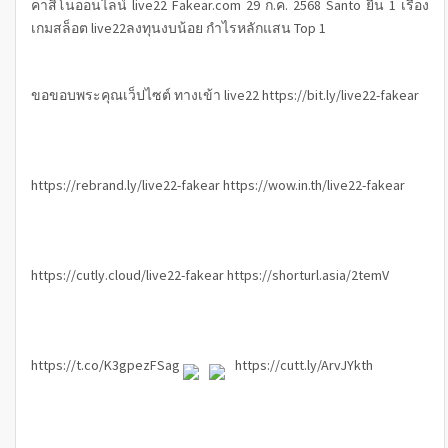
คาสิโนออนไลน์ live22 Fakear.com 29 ก.ค. 2568 Santo ยืน 1 เรื่อง
เกมสล็อต
live22
ลงทุนงบน้อย กำไรหลักแสน Top 1
ขอขอบพระคุณเว็ปไซต์
ทางเข้า live22
https://bit.ly/live22-fakear
https://rebrand.ly/live22-fakear
https://wow.in.th/live22-fakear
https://cutly.cloud/live22-fakear
https://shorturl.asia/2temV
https://t.co/K3gpezFSag
https://cutt.ly/ArvJYkth