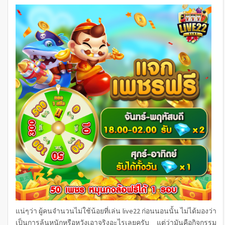
แน่ๆว่า ผู้คนจำนวนไม่ใช้น้อยที่เล่น live22 ก่อนนอนนั้น ไม่ได้มองว่า
เป็นการลุ้นหนักหรือหวังเอาจริงอะไรเลยครับ แต่ว่ามันคือกิจกรรม