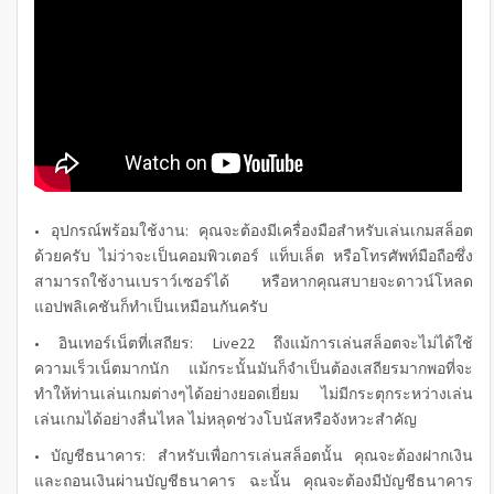
• อุปกรณ์พร้อมใช้งาน: คุณจะต้องมีเครื่องมือสำหรับเล่นเกมสล็อต
ด้วยครับ ไม่ว่าจะเป็นคอมพิวเตอร์ แท็บเล็ต หรือโทรศัพท์มือถือซึ่ง
สามารถใช้งานเบราว์เซอร์ได้ หรือหากคุณสบายจะดาวน์โหลด
แอปพลิเคชันก็ทำเป็นเหมือนกันครับ
• อินเทอร์เน็ตที่เสถียร: Live22 ถึงแม้การเล่นสล็อตจะไม่ได้ใช้
ความเร็วเน็ตมากนัก แม้กระนั้นมันก็จำเป็นต้องเสถียรมากพอที่จะ
ทำให้ท่านเล่นเกมต่างๆได้อย่างยอดเยี่ยม ไม่มีกระตุกระหว่างเล่น
เล่นเกมได้อย่างลื่นไหล ไม่หลุดช่วงโบนัสหรือจังหวะสำคัญ
• บัญชีธนาคาร: สำหรับเพื่อการเล่นสล็อตนั้น คุณจะต้องฝากเงิน
และถอนเงินผ่านบัญชีธนาคาร ฉะนั้น คุณจะต้องมีบัญชีธนาคาร