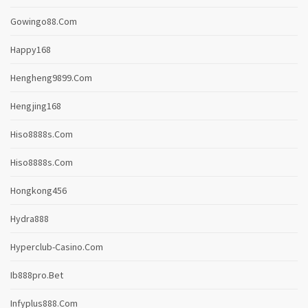
Gowingo88.com
Happy168
Hengheng9899.com
Hengjing168
Hiso8888s.com
Hiso8888s.com
Hongkong456
Hydra888
Hyperclub-Casino.com
Ib888pro.bet
Infyplus888.com