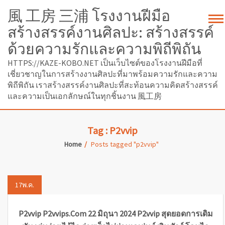
風 工房 三浦 โรงงานฝีมือ
สร้างสรรค์งานศิลปะ: สร้างสรรค์
ด้วยความรักและความพิถีพิถัน
HTTPS://KAZE-KOBO.NET เป็นเว็บไซต์ของโรงงานฝีมือที่
เชี่ยวชาญในการสร้างงานศิลปะที่มาพร้อมความรักและความ
พิถีพิถัน เราสร้างสรรค์งานศิลปะที่สะท้อนความคิดสร้างสรรค์
และความเป็นเอกลักษณ์ในทุกชิ้นงาน 風工房
Tag : P2vvip
Home
Posts tagged "p2vvip"
17
พ.ค.
P2vvip P2vvips.com 22 มิถุนา 2024 P2vvip สุดยอดการเดิม