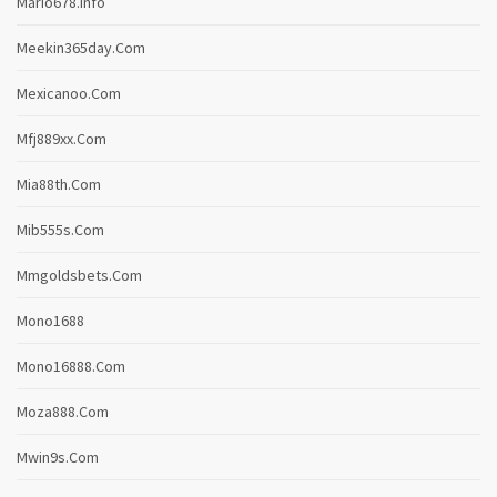
Mario678.info
Meekin365day.com
Mexicanoo.com
Mfj889xx.com
Mia88th.com
Mib555s.com
Mmgoldsbets.com
Mono1688
Mono16888.com
Moza888.com
Mwin9s.com