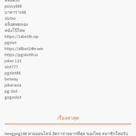
pussy888
บาคาร่า168
slotxo
สล็อตทดลอง
หนังโป๊ไทย
https://1xbetth.vip
pgslot
https://allbet24hr.win
https://pgslotth.io
joker 123
slot777
pgslot88
betway
jokerasia
pg slot
gogoslot
เรื่องล่าสุด
Hengjing168 หวยออนไลน์ อัตราจ่ายมากที่สุด ของไทย สมาชิกใหม่รับ