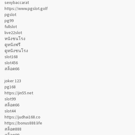
sexybaccarat
https://www.pgslot.golf
pgslot
pg99
fullslot
live22slot
หนังชนโรง
ดูหนังฟรี
ดูหนังชนโรง
slot168
slot456
สล็อต66
joker 123
pg168
https://jin55.net
slot99
สล็อต66
slot44
https://judhai168.co
https://bonus888.life
สล็อต888
สล็อต99