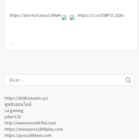
https://shorturl.asia/Cd9wK
https://t.co/02BP2CJQte
…
https://918kissauto.xyz
ดูหนังออนไลน์
sa gaming
joker123
http://www.movie87hd.com
https://www.pussy888play.com
https://pussy888win.com