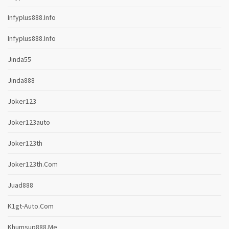
Infyplus888.info
Infyplus888.info
Jinda55
Jinda888
Joker123
Joker123auto
Joker123th
Joker123th.com
Juad888
K1gt-Auto.com
Khumsup888.me