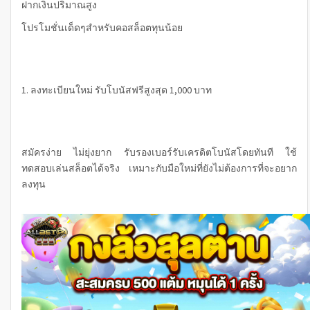
ฝากเงินปริมาณสูง
โปรโมชั่นเด็ดๆสำหรับคอสล็อตทุนน้อย
1. ลงทะเบียนใหม่ รับโบนัสฟรีสูงสุด 1,000 บาท
สมัครง่าย ไม่ยุ่งยาก รับรองเบอร์รับเครดิตโบนัสโดยทันที ใช้
ทดสอบเล่นสล็อตได้จริง เหมาะกับมือใหม่ที่ยังไม่ต้องการที่จะอยาก
ลงทุน