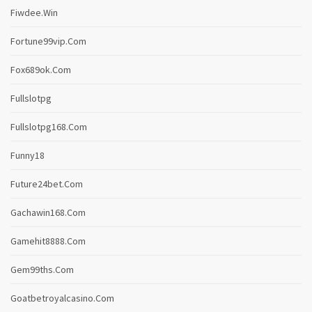
Fiwdee.win
Fortune99vip.com
Fox689ok.com
Fullslotpg
Fullslotpg168.com
Funny18
Future24bet.com
Gachawin168.com
Gamehit8888.com
Gem99ths.com
Goatbetroyalcasino.com