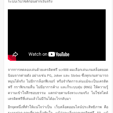
ระบบเว็บไซต์ก่อนฝากเงินจริง
จากการทดลองเล่นด้วยเครดิตฟรี scr888 ผมเลือกเล่นเกมสล็อตยอด
นิยมจากค่ายดัง อย่างเช่น PG, Joker และ Slotxo ซึ่งทุกเกมสามารถ
หมุนได้จริง ไม่มีการล็อกฟีเจอร์ หรือจำกัดการเล่นแม้จะเป็นเครดิต
ฟรี กราฟิกเกมลื่น ไม่มีอาการค้าง และก็ระบบสุ่ม (RNG) ให้ความรู้
ความเข้าใจสึกชอบธรรม แตกจ่ายตามจังหวะเกมจริง ไม่ใช่สไตล์
เครดิตฟรีที่เล่นแล้วไม่มีวันได้อะไรกลับมา
อีกจุดหนึ่งที่ทำให้แน่ใจว่าเป็น เว็บสล็อตออนไลน์ประสิทธิภาพ คือ
ระบบฝาก-ถอนที่รวดเร็วทันใจ แม้ว่าจะเริ่มจากเครดิตฟรี 50 แม้