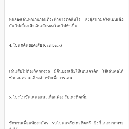
ทดลองเล่นทุกเกมก่อนที่จะทำการตัดสินใจ ลงสู่สนามจริงแบบเชื่อ
มั่น ไม่เสี่ยงเสียเงินเสียทองโดยไม่จำเป็น
4. โบนัสคืนยอดเสีย (Cashback)
เล่นเสียไม่ต้องวิตกกังวล มีคืนยอดเสียให้เป็นเครดิต ใช้เล่นต่อได้
ช่วยลดความเสี่ยงสำหรับเพื่อการเล่น
5. โปรโมชั่นเสนอแนะเพื่อนพ้อง รับเครดิตเพิ่ม
ชักชวนเพื่อนพ้องสมัคร รับโบนัสหรือเครดิตฟรี ยิ่งชี้แนะมากมาย