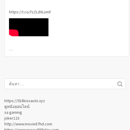
https://t.co/fzZLdXLomF
…
https://918kissauto.xyz
ดูหนังออนไลน์
sa gaming
joker123
http://www.movie87hd.com
https://www.pussy888play.com