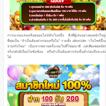
การจะลองเล่นสล็อตออนไลน์สักเว็บหนึ่ง สิ่งที่ผู้เล่นอย่างผมหนักใจสู
ที่สุดเป็น “จำเป็นต้องฝากก่อนหรือไม่” รวมทั้ง allbet24hr “เว็บไซต์นี้จ
จ่ายจริงไหม” เนื่องจากหลายครั้งเจอเว็บที่โฆษณาดี แต่เพียงพอสมัค
จริงกลับมีเงื่อนไขซับซ้อน หรือจำเป็นต้องฝากเงินขั้นต่ำก่อนถึงจะเล่
ได้