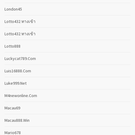
London45
Lotto432 ทางเข้า
Lotto432 ทางเข้า
Lotto888
Luckycat789.com
Luis16888.com
Luke999.net
M4newonline.com
Macau69
Macau888.win
Mario678