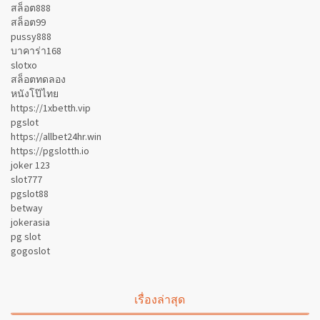
สล็อต888
สล็อต99
pussy888
บาคาร่า168
slotxo
สล็อตทดลอง
หนังโป๊ไทย
https://1xbetth.vip
pgslot
https://allbet24hr.win
https://pgslotth.io
joker 123
slot777
pgslot88
betway
jokerasia
pg slot
gogoslot
เรื่องล่าสุด