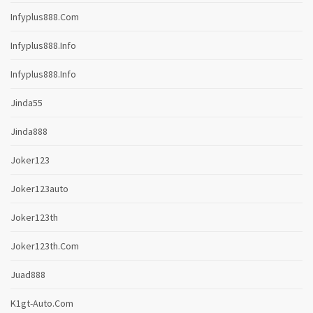
Infyplus888.com
Infyplus888.info
Infyplus888.info
Jinda55
Jinda888
Joker123
Joker123auto
Joker123th
Joker123th.com
Juad888
K1gt-Auto.com