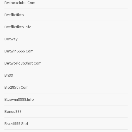
Betboxclubs.com
Betflixtikto
Betflixtikto.info
Betway
Betwin6666.com
Betworld369hot.com
Bh99
Bio285th.com
Bluewin8888.info
Bonus888
Brazil999 Slot