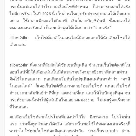
กระนั้นแม้เล่นได้กำไรตามเงื่อนไขที่กำหนด ก็สามารถถอนได้จริง
ไม่มีการรีรอ ในปี 2026 นี้ เว็บส่วนใหญ่ปรับปรุงระบบออโต้เต็มแบบ
อย่าง ใช้เวลาเพียงแต่ไม่กี่นาที เงินก็ฝากบัญชีทันที ซึ่งผมเองได้
ทดลองถอนจริงแล้ว ก็เลยกล้าพูดได้เต็มปากว่า “จ่ายจริง”
allbet24hr เว็บไซต์คาสิโนออนไลน์มีเยอะแยะให้นักเสี่ยงโชคได้
เลือกเล่น
allbet24hr สิ่งแรกที่สัมผัสได้ชัดเจนที่สุดคือ จำนวนเว็บไซต์คาสิโน
ออนไลน์ที่มีให้เลือกเล่นนั้นมีล้นหลามจริงๆมากยิ่งกว่าที่หลายท่าน
คิดไว้ในตอนแรก ตอนที่ผมเริ่มต้นใหม่ๆเพียงแค่ค้นหาคำว่า “คาสิ
โนออนไลน์” ก็เจอเว็บไซต์ขึ้นมาหลายร้อยเว็บไซต์ แต่ละเว็บไซต์
ต่างประชาสัมพันธ์ว่าดีที่สุด แตกง่ายที่สุด และให้โบนัสสูงที่สุด จน
กระทั่งบางครั้งทำให้ผู้เล่นมือใหม่อย่างผมงงงวย ไม่เคยรู้จะเริ่มจาก
ที่ไหนก่อน
ผมเลือกเว็บไซต์จากโปรโมทที่มองน่าไว้ใจ มีภาพสวย โปรโมชั่น
แรง รวมทั้งพูดว่าถอนได้จริง แม้กระนั้นพอใช้ได้ทดลองเล่นจริงๆก็
พบว่าไม่ใช่ทุกเว็บไซต์จะมีคุณภาพเท่ากัน บางเว็บระบบช้า ฝาก-