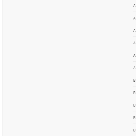
A
A
A
A
A
A
B
B
B
B
B