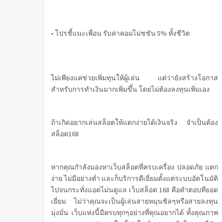
• โปรชี้แนะเพื่อน รับค่าคอมไม่ชชัน 5% ทั้งชีวิต
ไม่เพียงแค่ช่วยเพิ่มทุนให้ผู้เล่น แต่ว่ายังสร้างโอกาส
สำหรับการทำเงินมากเพิ่มขึ้น โดยไม่ต้องลงทุนเพิ่มเอง
ถ้าเกิดอยากเล่นสล็อตให้แตกง่ายได้เงินจริง จำเป็นต้อง
สล็อต168
หากคุณกำลังมองหาเว็บสล็อตที่ครบเครื่อง ปลอดภัย แตก
ง่าย ไม่มีอย่างต่ำ และก็บริการดีเยี่ยมตั้งแต่ระบบอัตโนมัติ
ไปจนกระทั่งแอดไม่นดูแล เว็บสล็อต 168 คือคำตอบที่ยอด
เยี่ยม ไม่ว่าคุณจะเป็นผู้เล่นสายหมุนชิลๆหรือสายลงทุน
มุ่งมั่น เว็บแห่งนี้มีครบทุกๆอย่างที่คุณอยากได้ ทั้งคุณภาพ