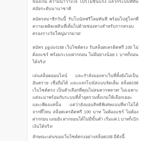
ของเกม ความน่าวางใจ โปรโมชั่นแรง แล้วก็ระบบที่ทัน
สมัยระดับนานาชาติ
สมัครสมาชิกวันนี้ รับโบนัสฟรีโดยทันที พร้อมไปสู่โลกที่
ความเพลิดเพลินที่เต็มไปด้วยช่องทางสำหรับการครอบ
ครองรางวัลใหญ่มากมาย!
สมัคร pgslot168 เว็บไซต์ตรง รับสล็อตเครดิตฟรี 100 ไม่
ต้องแชร์ พร้อมระบบฝากถอน ไม่มีอย่างน้อย 1 บาทก็ถอน
ได้จริง!
เล่นสล็อตออนไลน์ และกำลังมองหาเว็บที่ทั้งยังไม่เป็น
อันตราย เชื่อถือได้ และแจกโบนัสแบบจัดเต็ม สล็อต168
เว็บไซต์ตรง เป็นตัวเลือกที่คุณไม่สมควรพลาด! ไม่เฉพาะ
แต่จะมาพร้อมกับระบบที่ล้ำยุครวมทั้งเกมให้เลือกเยอะ
แยะเพียงแค่นั้น แต่ว่ายังมอบสิทธิพิเศษแบบที่หาไม่ได้
จากที่ไหน สล็อตเครดิตฟรี 100 บาท ไม่ต้องแชร์ ไม่ต้อง
ฝากก่อน แถมยัง ฝากถอนได้ไม่มีขั้นต่ำ เริ่มแค่ 1 บาทก็เบิก
เงินได้จริง!
ลักษณะเด่นของเว็บไซต์ตรงอย่างสล็อต168 มีดังนี้: