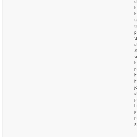
s
h
h
ส
ส
p
บ
s
ส
ห
h
p
h
h
j
s
p
b
j
p
g