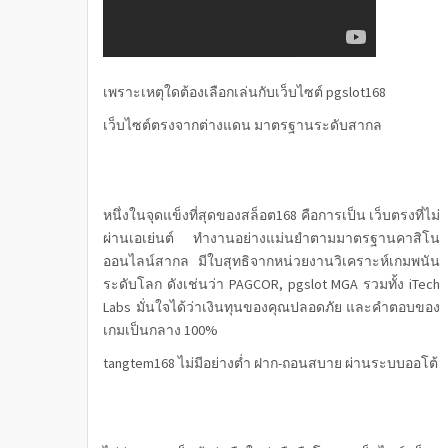
เพราะเหตุใดต้องเลือกเล่นกับเว็บไซต์ pgslot168
เว็บไซต์ตรงจากต่างแดน มาตรฐานระดับสากล
หนึ่งในจุดแข็งที่สุดของสล็อต168 คือการเป็น เว็บตรงที่ไม่
ผ่านเอเย่นต์ ทำงานอย่างแม่นยำตามมาตรฐานคาสิโน
ออนไลน์สากล มีใบสุทธิจากหน่วยงานวิเคราะห์เกมพนัน
ระดับโลก ดังเช่นว่า PAGCOR,
pgslot
MGA รวมทั้ง iTech
Labs มั่นใจได้ว่าเงินทุนของคุณปลอดภัย และคำตอบของ
เกมเป็นกลาง 100%
tangtem168 ไม่มีอย่างต่ำ ฝาก-ถอนสบาย ผ่านระบบออโต้