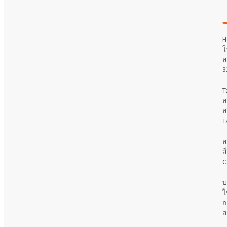
H
ใ
ส
3
T
ส
ส
T
ส
ส
C
บ
ไ
ถ
ส