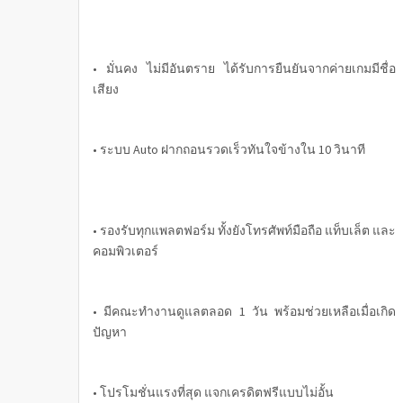
• มั่นคง ไม่มีอันตราย ได้รับการยืนยันจากค่ายเกมมีชื่อ
เสียง
• ระบบ Auto ฝากถอนรวดเร็วทันใจข้างใน 10 วินาที
• รองรับทุกแพลตฟอร์ม ทั้งยังโทรศัพท์มือถือ แท็บเล็ต และ
คอมพิวเตอร์
• มีคณะทำงานดูแลตลอด 1 วัน พร้อมช่วยเหลือเมื่อเกิด
ปัญหา
• โปรโมชั่นแรงที่สุด แจกเครดิตฟรีแบบไม่อั้น