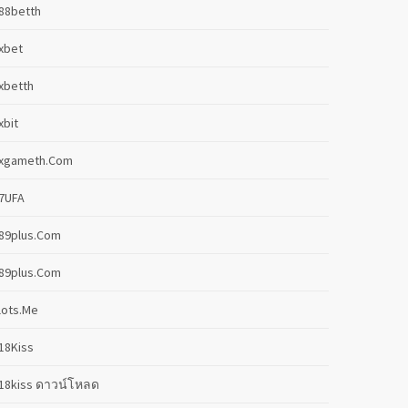
88betth
xbet
xbetth
xbit
xgameth.com
7UFA
89plus.com
89plus.com
lots.me
18Kiss
18kiss ดาวน์โหลด