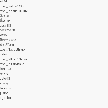
lot44
ttps://judhai168.co
ttps://bonus888.life
ล็อต888
ล็อต99
ussy888
าคาร่า168
lotxo
ล็อตทดลอง
นังโป๊ไทย
ttps://1xbetth.vip
gslot
ttps://allbet24hr.win
ttps://pgslotth.io
oker 123
lot777
gslot88
etway
okerasia
g slot
ogoslot