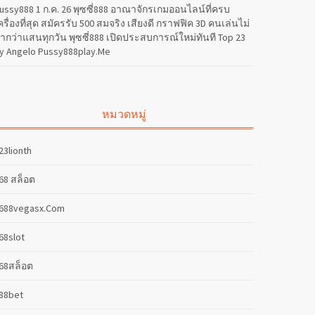
ussy888 1 ก.ค. 26 พุซซี่888 อาณาจักรเกมออนไลน์ที่ครบ
ครื่องที่สุด สมัครรับ 500 สมจริง เสียงดี กราฟฟิค 3D คนเล่นไม่
่ำกว่าแสนทุกวัน พุซซี่888 เปิดประสบการณ์ใหม่ทันที Top 23
y Angelo Pussy888play.me
หมวดหมู่
23lionth
68 สล็อต
688vegasx.com
68slot
68สล็อต
88bet