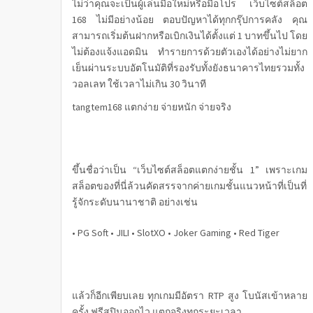
ไม่ว่าคุณจะเป็นผู้เล่นมือใหม่หรือมือโปร เว็บไซต์สล็อต
168 ไม่มีอย่างน้อย ตอบปัญหาได้ทุกกรุ๊ปการคลัง คุณ
สามารถเริ่มต้นฝากหรือเบิกเงินได้ตั้งแต่ 1 บาทขึ้นไป โดย
ไม่ต้องแจ้งแอดมิน ทำรายการด้วยตัวเองได้อย่างไม่ยาก
เย็นผ่านระบบอัตโนมัติที่รองรับทั้งยังธนาคารไทยรวมทั้ง
วอลเลท ใช้เวลาไม่เกิน 30 วินาที
tangtem168
แตกง่าย จ่ายหนัก จ่ายจริง
ขึ้นชื่อว่าเป็น “เว็บไซต์สล็อตแตกง่ายชั้น 1” เพราะเกม
สล็อตของที่นี่ล้วนคัดสรรจากค่ายเกมชั้นแนวหน้าที่เป็นที่
รู้จักระดับนานาชาติ อย่างเช่น
• PG Soft
• JILI
• SlotXO
• Joker Gaming
• Red Tiger
แล้วก็อีกเพียบเลย ทุกเกมมีอัตรา RTP สูง โบนัสเข้าหลาย
ครั้ง ฟรีสปินออกไว แตกจริงทุกระยะเวลา