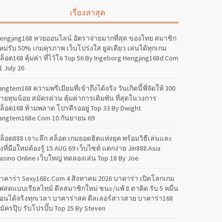
เรื่องล่าสุด
engjing168 หวยออนไลน์ อัตราจ่ายมากที่สุด ของไทย สมาชิก
หม่รับ 50% เกมคุรภาพ เว็บโปร่งใส ยูสเดียว เล่นได้ทุกเกม
ล็อต168 คุ้มค่า ที่ไว้ใจ Top 56 By Ingeborg Hengjing168d.com
1 July 26
angtem168 ความพรีเมียมที่เข้าถึงได้จริง วันเกิดนี้พี่จัดให้ 300
ายทุนน้อย สมัครด่วน คุ้มค่าการเดิมพัน ที่สุดในวงการ
ล็อต168 ห้ามพลาด โปรดีรออยู่ Top 33 By Dwight
angtem168e.com 10 กันยายน 69
ล็อต888 เจาะลึก สล็อต เกมยอดฮิตแห่งยุค พร้อมวิธีเล่นและ
ิ่งที่มือใหม่ต้องรู้ 15 AUG 69 เว็บไซต์ แตกง่าย Jin888.asia
asino Online เว็บใหญ่ ทดลองเล่น Top 18 By Joe
าคาร่า Sexy168c.com 4 สิงหาคม 2026 บาคาร่า เปิดโลกเกม
พ่สดแบบเรียลไทม์ ดีลสมาชิกใหม่ ชนะ/แพ้ 8 ตาติด รับ 5 หมื่น
อนได้จริงทุกเวลา บาคาร่าสด ดีลเลอร์สาวสวย บาคาร่า168
มัครปุ๊บ รับโปรปั๊บ Top 25 By Steven