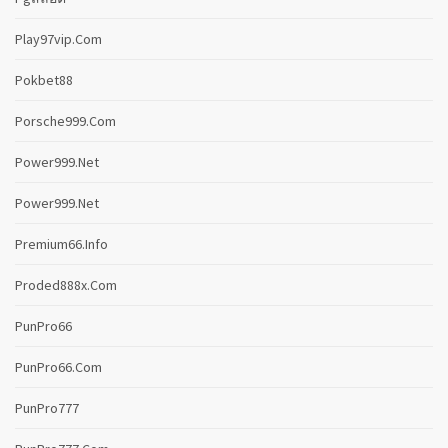
Play97vip.com
Pokbet88
Porsche999.com
Power999.net
Power999.net
Premium66.info
Proded888x.com
PunPro66
PunPro66.com
PunPro777