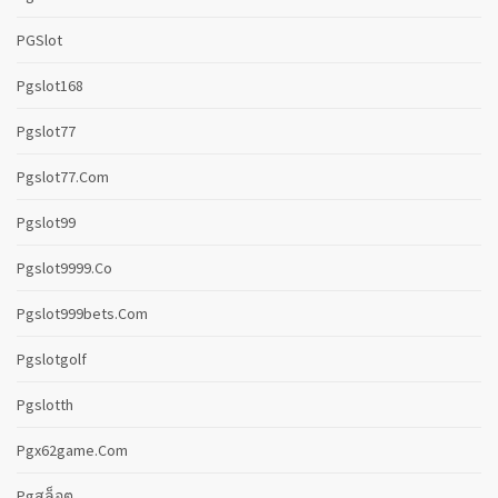
PGSlot
Pgslot168
Pgslot77
Pgslot77.com
Pgslot99
Pgslot9999.co
Pgslot999bets.com
Pgslotgolf
Pgslotth
Pgx62game.com
Pgสล็อต