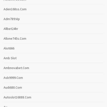
Aden168ss.com
Adm789.vip
Allbet24hr
Allone745s.com
Alot666
Amb Slot
Ambnovabet.com
Asb9999.com
Audi688.com
Autoslot16888.com
Av