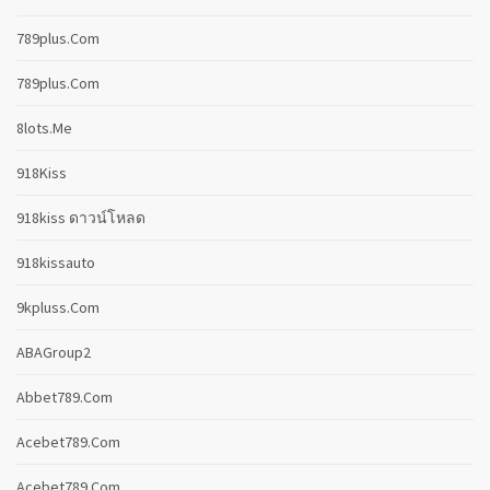
789plus.com
789plus.com
8lots.me
918Kiss
918kiss ดาวน์โหลด
918kissauto
9kpluss.com
ABAGroup2
Abbet789.com
Acebet789.com
Acebet789.com