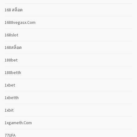
168 สล็อต
1688vegasx.com
168slot
168สล็อต
188bet
188betth
1xbet
1xbetth
1xbit
1xgameth.com
77UFA