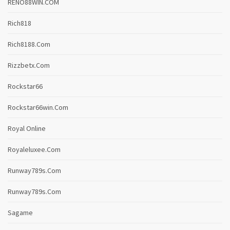
RENO88WIN.COM
Rich818
Rich8188.com
Rizzbetx.com
Rockstar66
Rockstar66win.com
Royal Online
Royaleluxee.com
Runway789s.com
Runway789s.com
Sagame