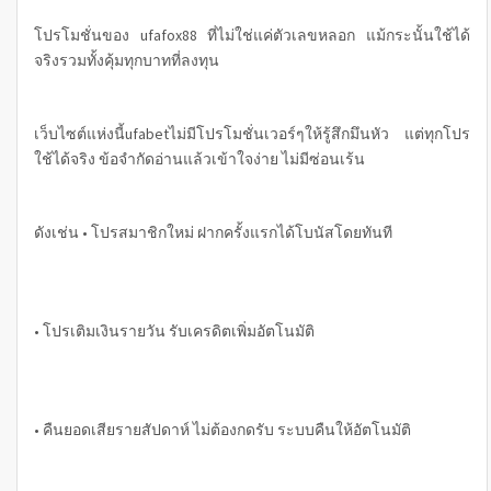
โปรโมชั่นของ ufafox88 ที่ไม่ใช่แค่ตัวเลขหลอก แม้กระนั้นใช้ได้
จริงรวมทั้งคุ้มทุกบาทที่ลงทุน
เว็บไซต์แห่งนี้ufabetไม่มีโปรโมชั่นเวอร์ๆให้รู้สึกมึนหัว แต่ทุกโปร
ใช้ได้จริง ข้อจำกัดอ่านแล้วเข้าใจง่าย ไม่มีซ่อนเร้น
ดังเช่น
• โปรสมาชิกใหม่ ฝากครั้งแรกได้โบนัสโดยทันที
• โปรเติมเงินรายวัน รับเครดิตเพิ่มอัตโนมัติ
• คืนยอดเสียรายสัปดาห์ ไม่ต้องกดรับ ระบบคืนให้อัตโนมัติ