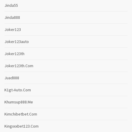
Jinda55
Jinda888
Joker123
Joker123auto
Joker123th
Joker123th.com
Juad888
K1gt-Auto.com
Khumsup888.me
Kimchibetbet.com
Kingxxxbet123.com