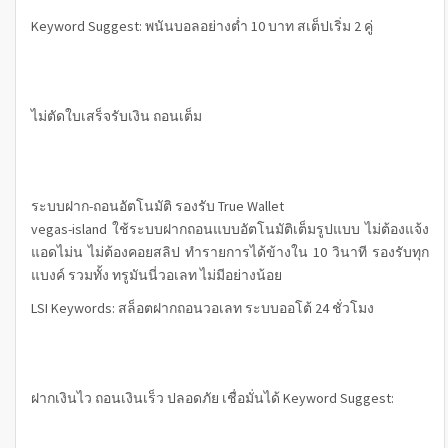
Keyword Suggest:
พนันบอลอย่างต่ำ 10 บาท
สเต็ปเริ่ม 2 คู่
ไม่ตัดใบเสร็จรับเงิน ถอนเต็ม
ระบบฝาก-ถอนอัตโนมัติ รองรับ True Wallet
vegas-island ใช้ระบบฝากถอนแบบอัตโนมัติเต็มรูปแบบ ไม่ต้องแจ้ง
แอดไม่น ไม่ต้องคอยสลิป ทำรายการได้ข้างใน 10 วินาที รองรับทุก
แบงค์ รวมทั้ง ทรูมันนี่วอเลท ไม่มีอย่างน้อย
LSI Keywords:
สล็อตฝากถอนวอเลท
ระบบออโต้ 24 ชั่วโมง
ฝากเงินไว ถอนเงินเร็ว
ปลอดภัย เชื่อมั่นได้
Keyword Suggest: