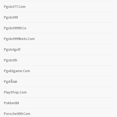
Pgslot77.com
Pgslot99
Pgslot9999.co
Pgslot999bets.com
Pgslotgolf
Pgslotth
Pgx62game.com
Pgสล็อต
Play97vip.com
Pokbet88
Porsche999.com