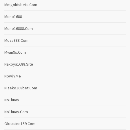
Mmgoldsbets.com
Mono1688
Mono16888.com
Moza888.com
Mwin9s.com
Nakoya1688.site
Nbwin.me
Niseko168bet.com
No1huay
No1huay.com
Okcasino159.com