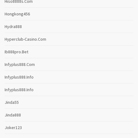
Hiso8888s.com
Hongkong456
Hydra888
Hyperclub-Casino.com
Ib888pro.bet
Infyplus888.com
Infyplus888.info
Infyplus888.info
Jinda55
Jinda888
Joker123