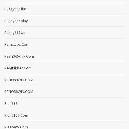
Pussy888fun
Pussy888play
Pussy888win
Ramclubx.com
Rasri365day.com
Realflikbet.com
RENO88WIN.COM
RENO88WIN.COM
Rich818
Rich8188.com
Rizzbetx.com