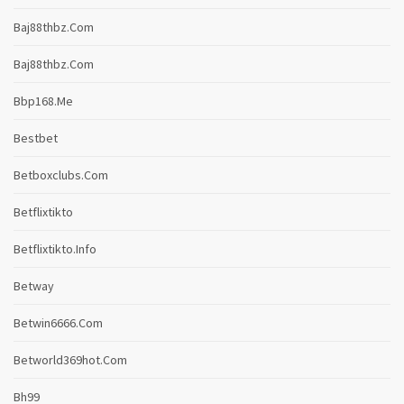
Baj88thbz.com
Baj88thbz.com
Bbp168.me
Bestbet
Betboxclubs.com
Betflixtikto
Betflixtikto.info
Betway
Betwin6666.com
Betworld369hot.com
Bh99