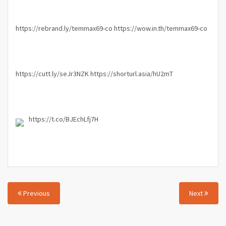
https://rebrand.ly/temmax69-co
https://wow.in.th/temmax69-co
https://cutt.ly/seJr3NZK
https://shorturl.asia/hU2mT
https://t.co/BJEchLfj7H
Previous
Next