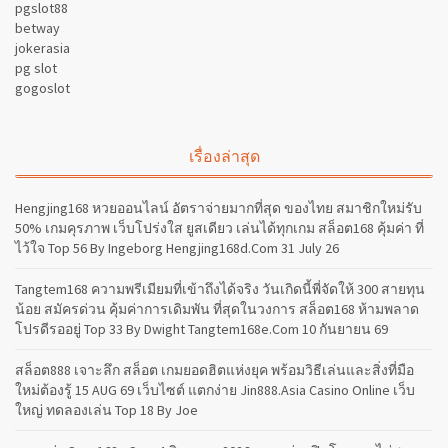
pgslot88
betway
jokerasia
pg slot
gogoslot
เรื่องล่าสุด
Hengjing168 หวยออนไลน์ อัตราจ่ายมากที่สุด ของไทย สมาชิกใหม่รับ
50% เกมคุรภาพ เว็บโปร่งใส ยูสเดียว เล่นได้ทุกเกม สล็อต168 คุ้มค่า ที่
ไว้ใจ Top 56 By Ingeborg Hengjing168d.com 31 July 26
Tangtem168 ความพรีเมียมที่เข้าถึงได้จริง วันเกิดนี้พี่จัดให้ 300 สายทุน
น้อย สมัครด่วน คุ้มค่าการเดิมพัน ที่สุดในวงการ สล็อต168 ห้ามพลาด
โปรดีรออยู่ Top 33 By Dwight Tangtem168e.com 10 กันยายน 69
สล็อต888 เจาะลึก สล็อต เกมยอดฮิตแห่งยุค พร้อมวิธีเล่นและสิ่งที่มือ
ใหม่ต้องรู้ 15 AUG 69 เว็บไซต์ แตกง่าย Jin888.asia Casino Online เว็บ
ใหญ่ ทดลองเล่น Top 18 By Joe