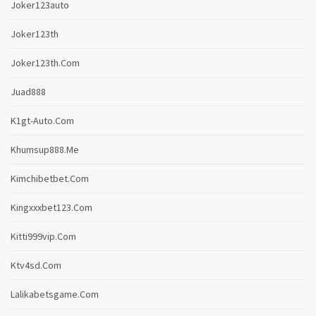
Joker123auto
Joker123th
Joker123th.com
Juad888
K1gt-Auto.com
Khumsup888.me
Kimchibetbet.com
Kingxxxbet123.com
Kitti999vip.com
Ktv4sd.com
Lalikabetsgame.com