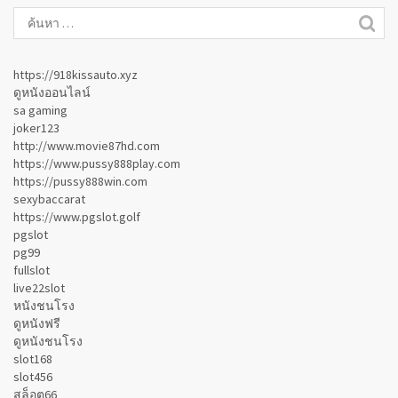
https://918kissauto.xyz
ดูหนังออนไลน์
sa gaming
joker123
http://www.movie87hd.com
https://www.pussy888play.com
https://pussy888win.com
sexybaccarat
https://www.pgslot.golf
pgslot
pg99
fullslot
live22slot
หนังชนโรง
ดูหนังฟรี
ดูหนังชนโรง
slot168
slot456
สล็อต66