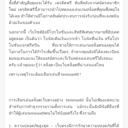
ทั้งที่สำคัญคือคุณจะได้รับ เครดิตฟรี ทันทีหลังจากสมัครสมาชิก
ใหม่ เครดิตฟรีนี้สามารถนำไปทดลองเล่นเกมสล็อตที่คุณพึงพอใจ
ได้เลย ทำให้ท่านมีโอกาสสัมผัสประสบการณ์จริงก่อนที่จะลงพนัน
ด้วยเงินของตัวเอง
นอกจากนี้ เว็บไซต์ยังมีโปรโมชั่นและสิทธิพิเศษมากมายที่อัปเดต
อยู่ตลอด เป็นต้นว่า โบนัสเติมเงินแรกเข้า โบนัสคืนเงิน หรือโปร
โมชั่นแจกฟรีสปิน ที่จะช่วยให้การเล่นเกมสล็อตของคุณได้
โอกาสในการได้กำไรเพิ่มขึ้นเรื่อยๆ ถ้าหากคุณยังมิได้ลงทะเบียน
ผมขอเสนอแนะให้ลองสมัครและก็เริ่มทดลองเล่นฟรีได้เลยนะ
ครับ แล้วคุณจะรู้ว่า สล็อต เป็นเว็บสล็อตที่น่าเล่นแค่ไหน
เพราะเหตุไรจะต้องเลือกเล่นที่ temmax69 ?
การเลือกเล่นสล็อตเว็บตรงอย่าง temmax69 นั้นไม่เพียงแค่สบาย
สำหรับการทำธุรกรรมรวมทั้งการเล่น แม้กระนั้นยังมีข้อดีอื่นๆที่
ทำให้ผู้เล่นtemmax69คนไม่ใช่น้อยตรึงใจ ซึ่งรวมถึง
1. ความปลอดภัยสูงสุด – เว็บตรงมีการรักษาความปลอดภัยที่ได้