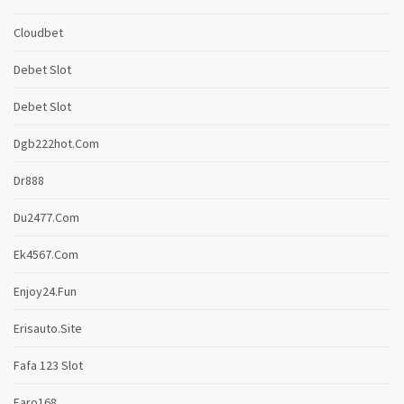
Cloudbet
Debet Slot
Debet Slot
Dgb222hot.com
Dr888
Du2477.com
Ek4567.com
Enjoy24.fun
Erisauto.site
Fafa 123 Slot
Faro168